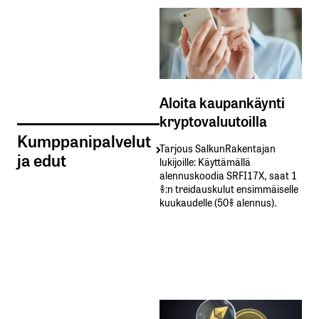
Aloita kaupankäynti
kryptovaluutoilla
Kumppanipalvelut
Tarjous SalkunRakentajan
ja edut
lukijoille: Käyttämällä​ ​
alennuskoodia​ ​SRFI17X,​ ​saat​ ​1
%:n treidauskulut​ ​ensimmäiselle​ ​
kuukaudelle​ ​(50%​ ​alennus).