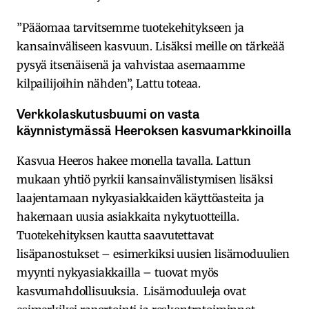
”Pääomaa tarvitsemme tuotekehitykseen ja
kansainväliseen kasvuun. Lisäksi meille on tärkeää
pysyä itsenäisenä ja vahvistaa asemaamme
kilpailijoihin nähden”, Lattu toteaa.
Verkkolaskutusbuumi on vasta
käynnistymässä Heeroksen kasvumarkkinoilla
Kasvua Heeros hakee monella tavalla. Lattun
mukaan yhtiö pyrkii kansainvälistymisen lisäksi
laajentamaan nykyasiakkaiden käyttöasteita ja
hakemaan uusia asiakkaita nykytuotteilla.
Tuotekehityksen kautta saavutettavat
lisäpanostukset – esimerkiksi uusien lisämoduulien
myynti nykyasiakkailla – tuovat myös
kasvumahdollisuuksia. Lisämoduuleja ovat