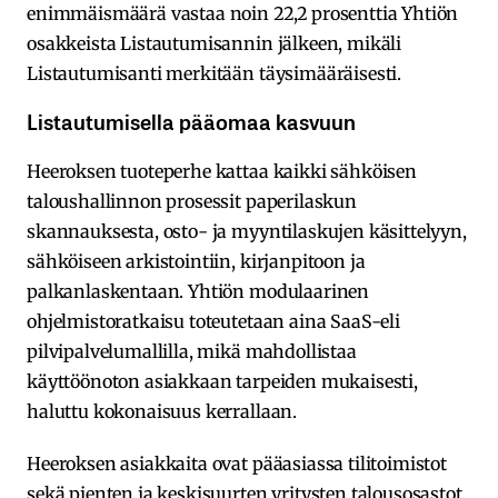
enimmäismäärä vastaa noin 22,2 prosenttia Yhtiön
osakkeista Listautumisannin jälkeen, mikäli
Listautumisanti merkitään täysimääräisesti.
Listautumisella pääomaa kasvuun
Heeroksen tuoteperhe kattaa kaikki sähköisen
taloushallinnon prosessit paperilaskun
skannauksesta, osto- ja myyntilaskujen käsittelyyn,
sähköiseen arkistointiin, kirjanpitoon ja
palkanlaskentaan. Yhtiön modulaarinen
ohjelmistoratkaisu toteutetaan aina SaaS-eli
pilvipalvelumallilla, mikä mahdollistaa
käyttöönoton asiakkaan tarpeiden mukaisesti,
haluttu kokonaisuus kerrallaan.
Heeroksen asiakkaita ovat pääasiassa tilitoimistot
sekä pienten ja keskisuurten yritysten talousosastot.