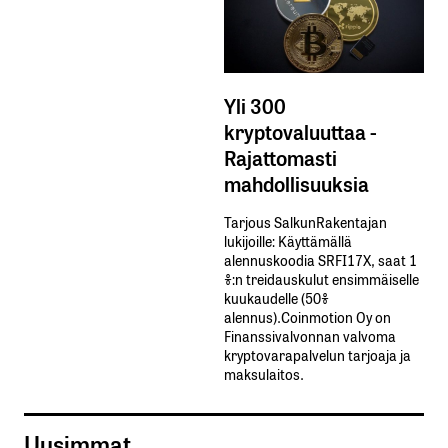
Yli 300
kryptovaluuttaa -
Rajattomasti
mahdollisuuksia
Tarjous SalkunRakentajan
lukijoille: Käyttämällä​ ​
alennuskoodia​ ​SRFI17X,​ ​saat​ ​1
%:n treidauskulut​ ​ensimmäiselle​ ​
kuukaudelle​ ​(50%​ ​
alennus).Coinmotion Oy on
Finanssivalvonnan valvoma
kryptovarapalvelun tarjoaja ja
maksulaitos.
Uusimmat