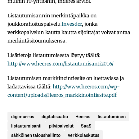
muihin IT-yhtiöihin, Inderes arvioi.
Listautumisannin merkintäpaikka on
joukkorahoituspalvelu
Invesdor
, jonka
verkkopalvelun kautta kautta sijoittajat voivat antaa
merkintäsitoumuksensa.
Lisätietoja listautumisesta löytyy täältä:
http://www.heeros.com/listautumisanti2016/
Listautumisen markkinointiesite on luettavissa ja
ladattavissa täältä:
http://www.heeros.com/wp-
content/uploads/Heeros_markkinointiesite.pdf
digimurros
digitalisaatio
Heeros
listautuminen
listautumisanti
pilvipalvelut
SaaS
sähköinen taloushallinto
verkkolaskutus