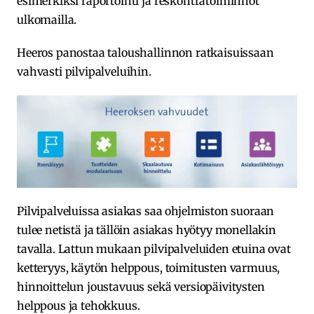
esimerkiksi raportointi ja reskontratoiminnot
ulkomailla.
Heeros panostaa taloushallinnon ratkaisuissaan
vahvasti pilvipalveluihin.
Pilvipalveluissa asiakas saa ohjelmiston suoraan
tulee netistä ja tällöin asiakas hyötyy monellakin
tavalla. Lattun mukaan pilvipalveluiden etuina ovat
ketteryys, käytön helppous, toimitusten varmuus,
hinnoittelun joustavuus sekä versiopäivitysten
helppous ja tehokkuus.