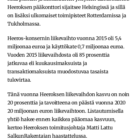
Heeroksen pääkonttori sijaitsee Helsingissä ja sillä
on lisäksi ulkomaiset toimipisteet Rotterdamissa ja
Tukholmassa.
Heeros-konsernin liikevaihto vuonna 2015 oli 5,4
miljoonaa euroa ja käyttökate 0,7 miljoonaa euroa.
Vuoden 2015 liikevaihdosta oli 85 prosenttia
jatkuvaa eli kuukausimaksuista ja
transaktiomaksuista muodostuvaa tasaista
tulovirtaa.
Tänä vuonna Heeroksen liikevaihdon kasvu on noin
20 prosenttia ja tavoitteena on päästä vuonna 2020
20 miljoonan euron liikevaihtoon. Listautumisella
yhtiö hakee ennen kaikkea pääomaa kasvuun,
kertoo Heeroksen toimitusjohtaja Matti Lattu
SalkunRakentajan haastattelussa.