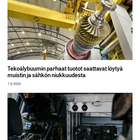
Tekoälybuumin parhaat tuotot saattavat löytyä
muistin ja sähkön niukkuudesta
7.8.2026