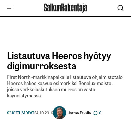
Listautuva Heeros hyötyy
digimurroksesta
First North -markkinapaikalle listautuva ohjelmistotalo
Heeros hakee kasvua esimerkiksi Benelux-maista,
joissa verkkolaskutuksen murros on vasta
käynnistymässä.
Jorma Erkkilä
SIJOITUSIDEAT
24.10.2016
0