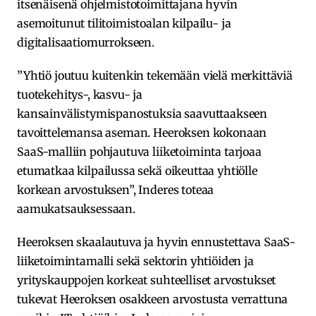
itsenäisenä ohjelmistotoimittajana hyvin
asemoitunut tilitoimistoalan kilpailu- ja
digitalisaatiomurrokseen.
”Yhtiö joutuu kuitenkin tekemään vielä merkittäviä
tuotekehitys-, kasvu- ja
kansainvälistymispanostuksia saavuttaakseen
tavoittelemansa aseman. Heeroksen kokonaan
SaaS-malliin pohjautuva liiketoiminta tarjoaa
etumatkaa kilpailussa sekä oikeuttaa yhtiölle
korkean arvostuksen”, Inderes toteaa
aamukatsauksessaan.
Heeroksen skaalautuva ja hyvin ennustettava SaaS-
liiketoimintamalli sekä sektorin yhtiöiden ja
yrityskauppojen korkeat suhteelliset arvostukset
tukevat Heeroksen osakkeen arvostusta verrattuna