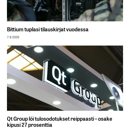
Bittium tuplasi tilauskirjat vuodessa
7.8.2026
Qt Group löi tulosodotukset reippaasti – osake
kipusi 27 prosenttia