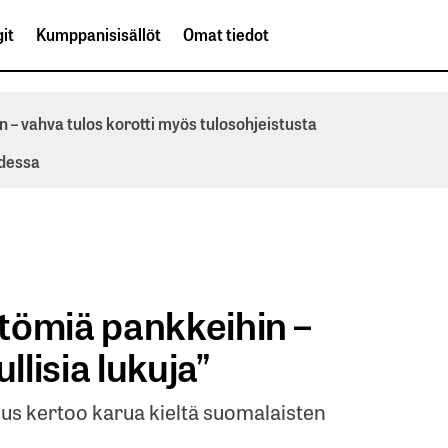
it
Kumppanisisällöt
Omat tiedot
n – vahva tulos korotti myös tulosohjeistusta
odessa
tömiä pankkeihin –
lisia lukuja”
s kertoo karua kieltä suomalaisten