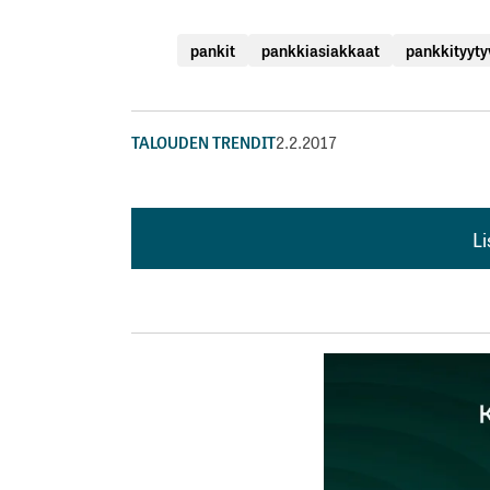
pankit
pankkiasiakkaat
pankkityyty
TALOUDEN TRENDIT
2.2.2017
L
L
kirj
Sähköpostiosoitettasi ei julkaista.
Pakollis