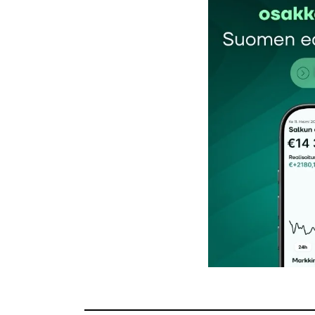
Kommentti
*
Nimesi tai nimimerkkisi
*
Tilaa SalkunRakentajan uutiskirje
Lähetä kommentti