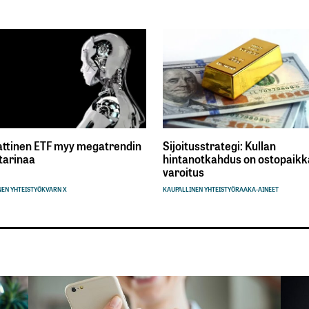
ttinen ETF myy megatrendin
Sijoitusstrategi: Kullan
tarinaa
hintanotkahdus on ostopaikka
varoitus
EN YHTEISTYÖ
KVARN X
KAUPALLINEN YHTEISTYÖ
RAAKA-AINEET