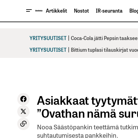
Artikkelit
Nostot
IR-seuranta
Blog
|
YRITYSUUTISET
Coca-Cola jätti Pepsin taaksee
|
YRITYSUUTISET
Bittium tuplasi tilauskirjat vu
Asiakkaat tyytymät
”Ovathan nämä surul
Nooa Säästöpankin teettämä tutkimu
suhtautumisesta pankkeihin.