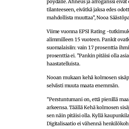
pöydälle. Ahneus ja arroganssi eivät 
tilanteeseen, eivätkä jaksa edes odo
mahdollista muuttaa”, Nooa Säästöp
Viime vuonna EPSI Rating -tutkimuk
alimmilleen 15 vuoteen. Pankit ova
suomalaisiin: vain 17 prosenttia ihmi
prosenttia ei. ”Pankin pitäisi olla as
haastatelluista.
Nooan mukaan kehä kolmosen sisäpu
selvästi muuta maata enemmän.
”Perstuntumani on, että pienillä maal
arkeensa. Täällä Kehä kolmosen sisä
sen näin pitäisi olla. Kyllä kaupunk
Digitalisaatio ei vähennä henkilökoh