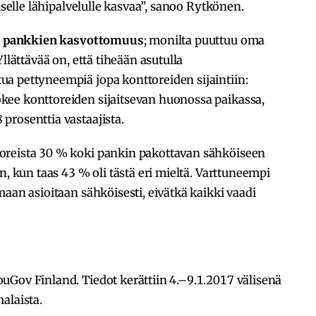
iselle lähipalvelulle kasvaa”, sanoo Rytkönen.
n
pankkien kasvottomuus
; monilta puuttuu oma
llättävää on, että tiheään asutulla
a pettyneempiä jopa konttoreiden sijaintiin:
ee konttoreiden sijaitsevan huonossa paikassa,
prosenttia vastaajista.
oreista 30 % koki pankin pakottavan sähköiseen
n, kun taas 43 % oli tästä eri mieltä. Varttuneempi
aan asioitaan sähköisesti, eivätkä kaikki vaadi
uGov Finland. Tiedot kerättiin 4.–9.1.2017 välisenä
alaista.