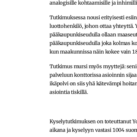
analogisille kohtaamisille ja inhimill
Tutkimuksessa nousi erityisesti esii
luottohenkilö, johon ottaa yhteyttä. Y
pääkaupunkiseudulla ollaan maaseutu
pääkaupunkiseudulla joka kolmas kok
kun maakunnissa näin kokee vain 18 
Tutkimus mursi myös myyttejä: seni
palveluun konttorissa asioinnin sijaa
ikäpolvi on siis yhä kätevämpi hoitam
asiointia tiskillä.
Kyselytutkimuksen on toteuttanut Yo
aikana ja kyselyyn vastasi 1004 suom