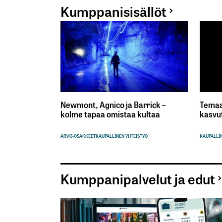
Kumppanisisällöt
Newmont, Agnico ja Barrick –
Temaa
kolme tapaa omistaa kultaa
kasvu
ARVO-OSAKKEET
KAUPALLINEN YHTEISTYÖ
KAUPALLIN
Kumppanipalvelut ja edut