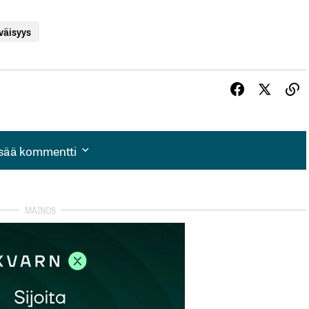
väisyys
isää kommentti
isää kommentti
autua sisään
rekisteröityä
et kentät on merkitty
*