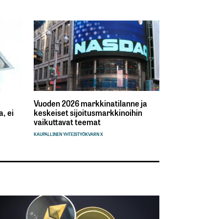
Vuoden 2026 markkinatilanne ja
, ei
keskeiset sijoitusmarkkinoihin
vaikuttavat teemat
KAUPALLINEN YHTEISTYÖ
KVARN X