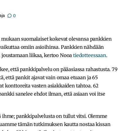
aja
0
n mukaan suomalaiset kokevat olevansa pankkien
 vaikuttaa omiin asioihinsa. Pankkien nähdään
u joustamaan liikaa, kertoo Nooa
tiedotteessaan
.
kee, että pankkipalvelu on pääasiassa rahastusta. 79
tä, että pankit ajavat vain omaa etuaan ja 65
at konttoreita vasten asiakkaiden tahtoa. 62
pankki sanelee ehdot ilman, että asiaan voi itse
ä ihme; pankkipalvelusta on tullut vitsi. Olemme
luamme tämän tutkimuksen kautta nostaa kissan