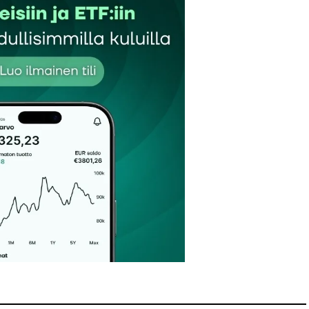
Sähköpostiosoitteesi
*