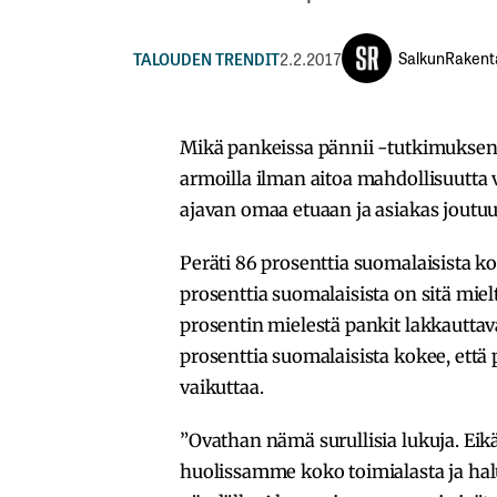
SalkunRakent
TALOUDEN TRENDIT
2.2.2017
Mikä pankeissa pännii -tutkimukse
armoilla ilman aitoa mahdollisuutta
ajavan omaa etuaan ja asiakas joutu
Peräti 86 prosenttia suomalaisista ko
prosenttia suomalaisista on sitä miel
prosentin mielestä pankit lakkauttav
prosenttia suomalaisista kokee, että 
vaikuttaa.
”Ovathan nämä surullisia lukuja. Eik
huolissamme koko toimialasta ja ha