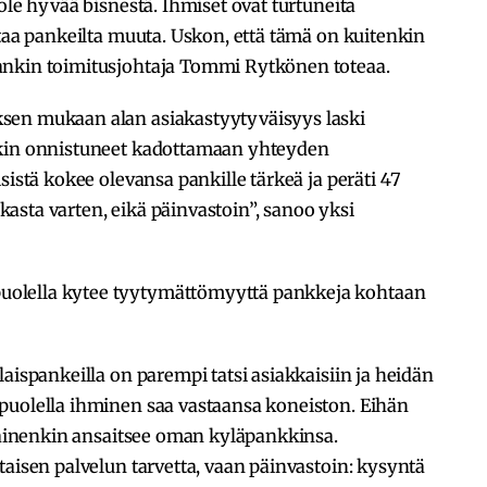
ole hyvää bisnestä. Ihmiset ovat turtuneita
ttaa pankeilta muuta. Uskon, että tämä on kuitenkin
ankin toimitusjohtaja Tommi Rytkönen toteaa.
sen mukaan alan asiakastyytyväisyys laski
tkin onnistuneet kadottamaan yhteyden
sistä kokee olevansa pankille tärkeä ja peräti 47
iakasta varten, eikä päinvastoin”, sanoo yksi
olella kytee tyytymättömyyttä pankkeja kohtaan
aispankeilla on parempi tatsi asiakkaisiin ja heidän
puolella ihminen saa vastaansa koneiston. Eihän
ilainenkin ansaitsee oman kyläpankkinsa.
taisen palvelun tarvetta, vaan päinvastoin: kysyntä