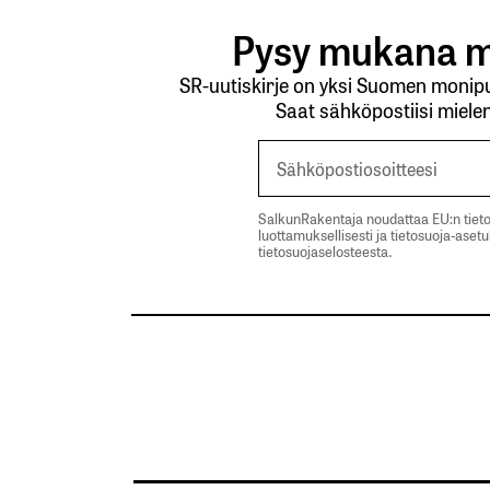
Pysy mukana m
SR-uutiskirje on yksi Suomen monipuo
Saat sähköpostiisi mielen
SalkunRakentaja noudattaa EU:n tieto
luottamuksellisesti ja tietosuoja-aset
tietosuojaselosteesta.