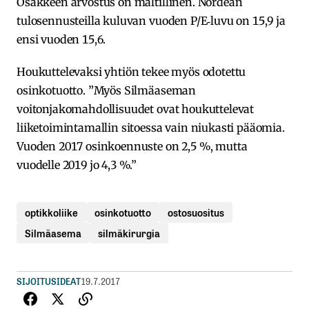
Osakkeen arvostus on maltillinen. Nordean
tulosennusteilla kuluvan vuoden P/E‐luvu on 15,9 ja
ensi vuoden 15,6.
Houkuttelevaksi yhtiön tekee myös odotettu
osinkotuotto. ”Myös Silmäaseman
voitonjakomahdollisuudet ovat houkuttelevat
liiketoimintamallin sitoessa vain niukasti pääomia.
Vuoden 2017 osinkoennuste on 2,5 %, mutta
vuodelle 2019 jo 4,3 %.”
optikkoliike
osinkotuotto
ostosuositus
Silmäasema
silmäkirurgia
SIJOITUSIDEAT
19.7.2017