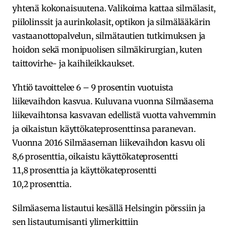
yhtenä kokonaisuutena. Valikoima kattaa silmälasit,
piilolinssit ja aurinkolasit, optikon ja silmälääkärin
vastaanottopalvelun, silmätautien tutkimuksen ja
hoidon sekä monipuolisen silmäkirurgian, kuten
taittovirhe- ja kaihileikkaukset.
Yhtiö tavoittelee 6 – 9 prosentin vuotuista
liikevaihdon kasvua. Kuluvana vuonna Silmäasema
liikevaihtonsa kasvavan edellistä vuotta vahvemmin
ja oikaistun käyttökateprosenttinsa paranevan.
Vuonna 2016 Silmäaseman liikevaihdon kasvu oli
8,6 prosenttia, oikaistu käyttökateprosentti
11,8 prosenttia ja käyttökateprosentti
10,2 prosenttia.
Silmäasema listautui kesällä Helsingin pörssiin ja
sen listautumisanti ylimerkittiin