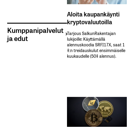
Aloita kaupankäynti
kryptovaluutoilla
Kumppanipalvelut
Tarjous SalkunRakentajan
ja edut
lukijoille: Käyttämällä​ ​
alennuskoodia​ ​SRFI17X,​ ​saat​ ​1
%:n treidauskulut​ ​ensimmäiselle​ ​
kuukaudelle​ ​(50%​ ​alennus).