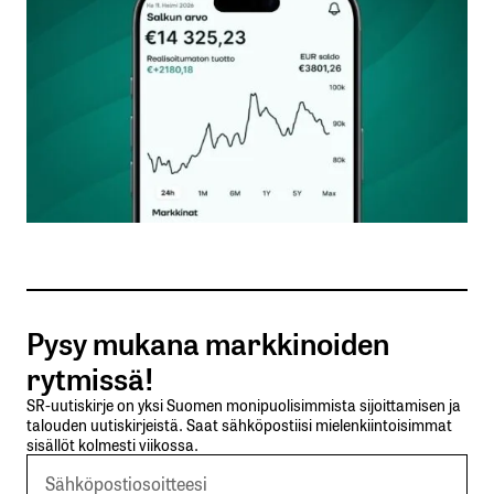
Nimesi tai nimimerkkisi
*
Sähköpostiosoitteesi
*
Tilaa SalkunRakentajan uutiskirje
Pysy mukana markkinoiden
Lähetä kommentti
rytmissä!
SR-uutiskirje on yksi Suomen monipuolisimmista sijoittamisen ja
talouden uutiskirjeistä. Saat sähköpostiisi mielenkiintoisimmat
sisällöt kolmesti viikossa.