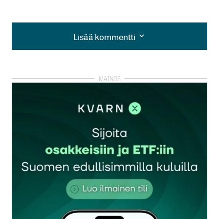
Lisää kommentti
Lisää kommentti
kirjautua
sisään
rekisteröityä
Sähköpostiosoitettasi ei julkaista.
Pakolliset
kentät on merkitty
*
Kommentti
*