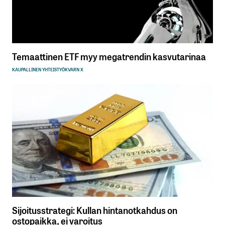
Temaattinen ETF myy megatrendin kasvutarinaa
KAUPALLINEN YHTEISTYÖ
KVARN X
Sijoitusstrategi: Kullan hintanotkahdus on
ostopaikka, ei varoitus