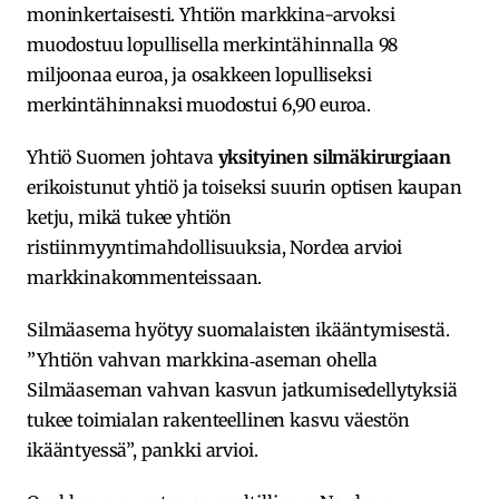
moninkertaisesti. Yhtiön markkina-arvoksi
muodostuu lopullisella merkintähinnalla 98
miljoonaa euroa, ja osakkeen lopulliseksi
merkintähinnaksi muodostui 6,90 euroa.
Yhtiö Suomen johtava
yksityinen silmäkirurgiaan
erikoistunut yhtiö ja toiseksi suurin optisen kaupan
ketju, mikä tukee yhtiön
ristiinmyyntimahdollisuuksia, Nordea arvioi
markkinakommenteissaan.
Silmäasema hyötyy suomalaisten ikääntymisestä.
”Yhtiön vahvan markkina‐aseman ohella
Silmäaseman vahvan kasvun jatkumisedellytyksiä
tukee toimialan rakenteellinen kasvu väestön
ikääntyessä”, pankki arvioi.