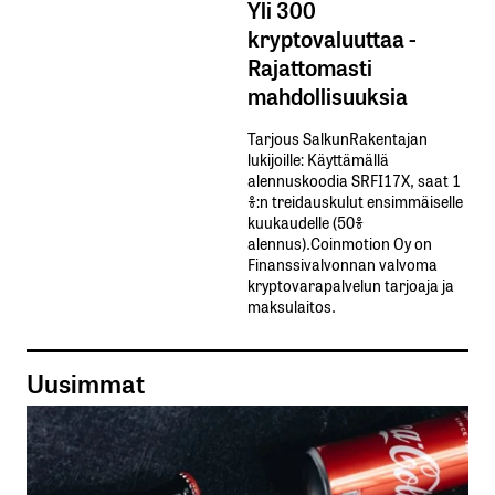
Yli 300
kryptovaluuttaa -
Rajattomasti
mahdollisuuksia
Tarjous SalkunRakentajan
lukijoille: Käyttämällä​ ​
alennuskoodia​ ​SRFI17X,​ ​saat​ ​1
%:n treidauskulut​ ​ensimmäiselle​ ​
kuukaudelle​ ​(50%​ ​
alennus).Coinmotion Oy on
Finanssivalvonnan valvoma
kryptovarapalvelun tarjoaja ja
maksulaitos.
Uusimmat