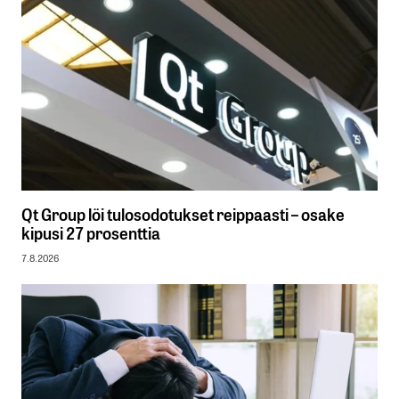
Qt Group löi tulosodotukset reippaasti – osake
kipusi 27 prosenttia
7.8.2026