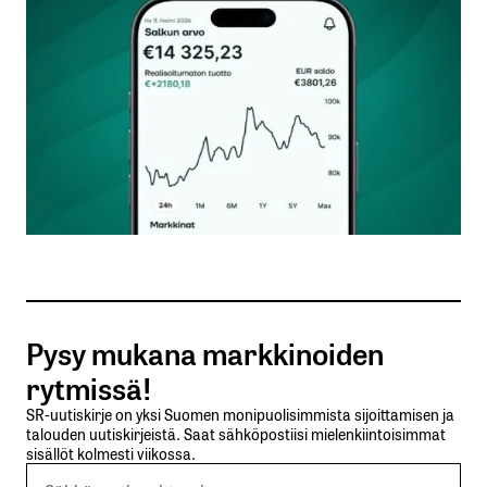
Kommentti
*
Nimesi tai nimimerkkisi
*
Sähköpostiosoitteesi
*
Tilaa SalkunRakentajan uutiskirje
Pysy mukana markkinoiden
Lähetä kommentti
rytmissä!
SR-uutiskirje on yksi Suomen monipuolisimmista sijoittamisen ja
talouden uutiskirjeistä. Saat sähköpostiisi mielenkiintoisimmat
sisällöt kolmesti viikossa.