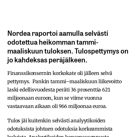
Nordea raportoi aamulla selvästi
odotettua heikomman tammi-
maaliskuun tuloksen. Tulospettymys on
jo kahdeksas peräjälkeen.
Finanssikonsernin korkokate oli jälleen selvä
pettymys. Pankin tammi–maaliskuun liikevoitto
laski edellisvuodesta peräti 36 prosenttia 621
miljoonaan euroon, kun se viime vuonna
vastaavaan aikaan oli 966 miljoonaa euroa.
Tulos jäi kuitenkin selvästi analyytikoiden
odotuksista johtuen odotuksia korkeammista
kuluista. Analyytikoiden konsensusennuste