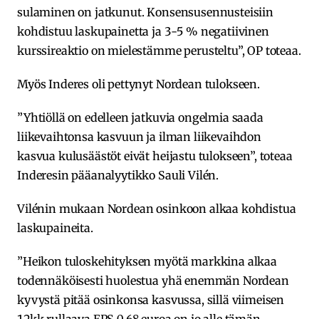
sulaminen on jatkunut. Konsensusennusteisiin
kohdistuu laskupainetta ja 3-5 % negatiivinen
kurssireaktio on mielestämme perusteltu”, OP toteaa.
Myös Inderes oli pettynyt Nordean tulokseen.
”Yhtiöllä on edelleen jatkuvia ongelmia saada
liikevaihtonsa kasvuun ja ilman liikevaihdon
kasvua kulusäästöt eivät heijastu tulokseen”, toteaa
Inderesin pääanalyytikko Sauli Vilén.
Vilénin mukaan Nordean osinkoon alkaa kohdistua
laskupaineita.
”Heikon tuloskehityksen myötä markkina alkaa
todennäköisesti huolestua yhä enemmän Nordean
kyvystä pitää osinkonsa kasvussa, sillä viimeisen
12kk rullaava EPS 0,68 euroa on jo alle tämän