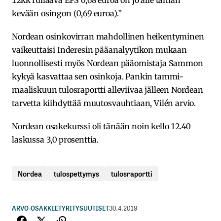
kevään osingon (0,69 euroa).”
Nordean osinkovirran mahdollinen heikentyminen
vaikeuttaisi Inderesin pääanalyytikon mukaan
luonnollisesti myös Nordean pääomistaja Sammon
kykyä kasvattaa sen osinkoja. Pankin tammi-
maaliskuun tulosraportti alleviivaa jälleen Nordean
tarvetta kiihdyttää muutosvauhtiaan, Vilén arvio.
Nordean osakekurssi oli tänään noin kello 12.40
laskussa 3,0 prosenttia.
Nordea
tulospettymys
tulosraportti
ARVO-OSAKKEET
YRITYSUUTISET
30.4.2019