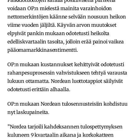
voidaan OP:n mielestä mainita varainhoidon
nettomerkintöjen käänne selvään nousuun heikon
viime vuoden jäljiltä. Käyvän arvon muutokset
elpyivät pankin mukaan odotetusti heikolta
edelliskvartaalin tasolta, jolloin erää painoi vaikea
pääomamarkkinasentimentti.
OP:n mukaan kustannukset kehittyivät odotetusti
rahanpesuprosessin vahvistukseen tehtyä varausta
lukuun ottamatta. Nordean luottotappiot säilyivät
odotetusti erittäin alhaalla.
OP:n mukaan Nordean tulosennusteisiin kohdistuu
nyt laskupaineita.
”Nordea tarjoili kahdeksannen tulospettymyksen
kuluneen 9 kvartaalin aikana ja korkokatteen