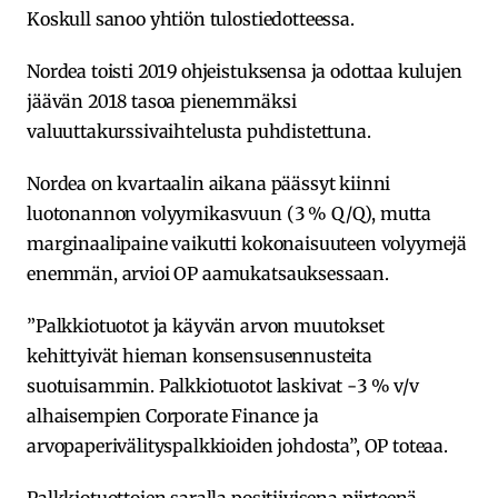
Koskull sanoo yhtiön tulostiedotteessa.
Nordea toisti 2019 ohjeistuksensa ja odottaa kulujen
jäävän 2018 tasoa pienemmäksi
valuuttakurssivaihtelusta puhdistettuna.
Nordea on kvartaalin aikana päässyt kiinni
luotonannon volyymikasvuun (3 % Q/Q), mutta
marginaalipaine vaikutti kokonaisuuteen volyymejä
enemmän, arvioi OP aamukatsauksessaan.
”Palkkiotuotot ja käyvän arvon muutokset
kehittyivät hieman konsensusennusteita
suotuisammin. Palkkiotuotot laskivat -3 % v/v
alhaisempien Corporate Finance ja
arvopaperivälityspalkkioiden johdosta”, OP toteaa.
Palkkiotuottojen saralla positiivisena piirteenä