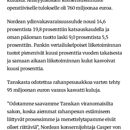
operatiiviselle tulokselle oli 760 miljoonaa euroa.
Nordean ydinvakavaraisuussuhde nousi 14,6
prosentista 19,8 prosenttiin katsauskaudella ja
oman pääoman tuotto laski 9,0 prosentista 5,5
prosenttiin. Pankin vertailukelpoiset liiketoiminnan
tuotot pienenivät kuusi prosenttia vuoden takaisesta
ja samaan aikaan liiketoiminnan kulut kasvoivat
kuusi prosenttia.
Tanskasta odotettua rahanpesusakkoa varten tehty
95 miljoonan euron varaus kasvatti kuluja.
”Odotamme saavamme Tanskan viranomaisilta
sakon, koska aiemmat rahanpesun estämiseen
liittyvät prosessimme ja menettelytapamme eivät
olleet riittäviä”, Nordean konsernijohtaja Casper von