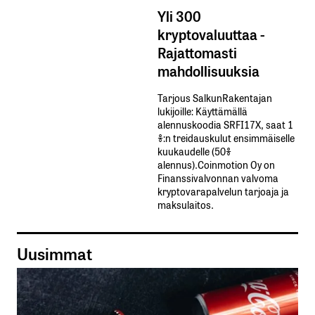
Yli 300
kryptovaluuttaa -
Rajattomasti
mahdollisuuksia
Tarjous SalkunRakentajan
lukijoille: Käyttämällä​ ​
alennuskoodia​ ​SRFI17X,​ ​saat​ ​1
%:n treidauskulut​ ​ensimmäiselle​ ​
kuukaudelle​ ​(50%​ ​
alennus).Coinmotion Oy on
Finanssivalvonnan valvoma
kryptovarapalvelun tarjoaja ja
maksulaitos.
Uusimmat