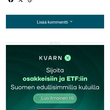
Lisää kommentti
Lisää kommentti
kirjautua
sisään
rekisteröityä
Sähköpostiosoitettasi ei julkaista.
Pakolliset
kentät on merkitty
*