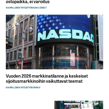
ostopaikka, ei varoitus
KAUPALLINEN YHTEISTYÖ
RAAKA-AINEET
Vuoden 2026 markkinatilanne ja keskeiset
sijoitusmarkkinoihin vaikuttavat teemat
KAUPALLINEN YHTEISTYÖ
KVARN X