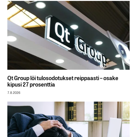
Qt Group löi tulosodotukset reippaasti – osake
kipusi 27 prosenttia
7.8.2026