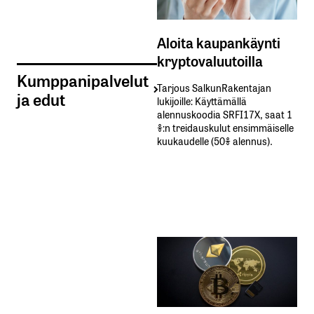
Aloita kaupankäynti
kryptovaluutoilla
Kumppanipalvelut
Tarjous SalkunRakentajan
ja edut
lukijoille: Käyttämällä​ ​
alennuskoodia​ ​SRFI17X,​ ​saat​ ​1
%:n treidauskulut​ ​ensimmäiselle​ ​
kuukaudelle​ ​(50%​ ​alennus).