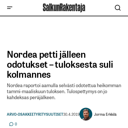
Nordea petti jälleen
odotukset – tuloksesta suli
kolmannes
Nordea raportoi aamulla selvästi odotettua heikomman
tammi-maaliskuun tuloksen. Tulospettymys on jo
kahdeksas peräjälkeen.
Jorma Erkkilä
ARVO-OSAKKEET
YRITYSUUTISET
30.4.2019
0