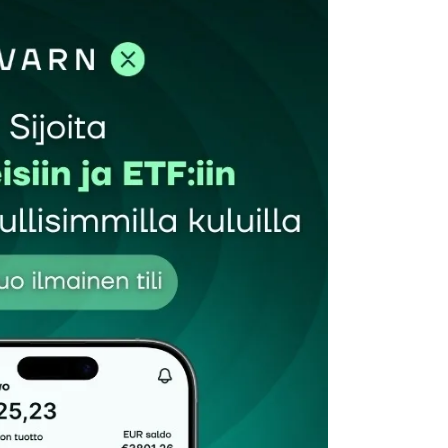
et kentät on merkitty
*
Sähköpostiosoitteesi
*