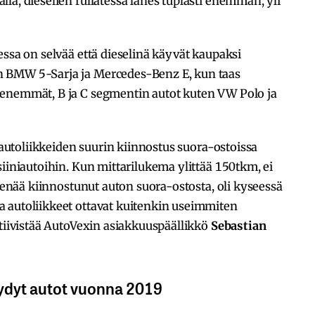
la, dieselien rullatessa lähes tuplasti enemmän, yli
essa on selvää että dieselinä käyvät kaupaksi
 BMW 5-Sarja ja Mercedes-Benz E, kun taas
ienemmät, B ja C segmentin autot kuten VW Polo ja
ä autoliikkeiden suurin kiinnostus suora-ostoissa
siiniautoihin. Kun mittarilukema ylittää 150tkm, ei
e enää kiinnostunut auton suora-ostosta, oli kyseessä
 autoliikkeet ottavat kuitenkin useimmiten
 tiivistää AutoVexin asiakkuuspäällikkö
Sebastian
yydyt autot vuonna 2019