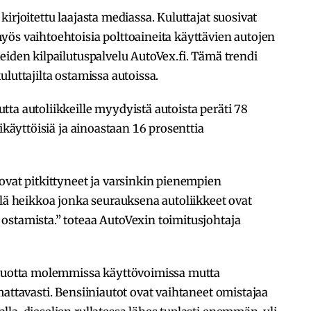
irjoitettu laajasta mediassa. Kuluttajat suosivat
ös vaihtoehtoisia polttoaineita käyttävien autojen
eiden kilpailutuspalvelu AutoVex.fi. Tämä trendi
uluttajilta ostamissa autoissa.
ta autoliikkeille myydyistä autoista peräti 78
nikäyttöisiä ja ainoastaan 16 prosenttia
ovat pitkittyneet ja varsinkin pienempien
llä heikkoa jonka seurauksena autoliikkeet ovat
ostamista.” toteaa AutoVexin toimitusjohtaja
 vuotta molemmissa käyttövoimissa mutta
attavasti. Bensiiniautot ovat vaihtaneet omistajaa