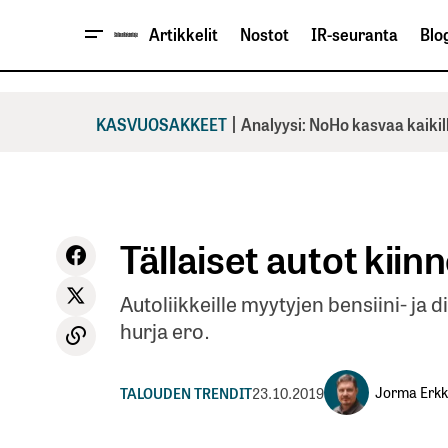
Artikkelit
Nostot
IR-seuranta
Blog
|
KASVUOSAKKEET
Analyysi: NoHo kasvaa kaikil
Tällaiset autot kiin
Autoliikkeille myytyjen bensiini- ja 
hurja ero.
Jorma Erkk
TALOUDEN TRENDIT
23.10.2019