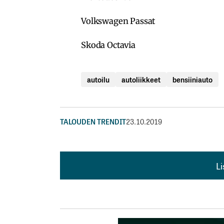
Volkswagen Passat
Skoda Octavia
autoilu
autoliikkeet
bensiiniauto
TALOUDEN TRENDIT
23.10.2019
L
L
kirj