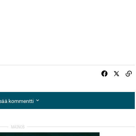
isää kommentti
isää kommentti
autua sisään
rekisteröityä