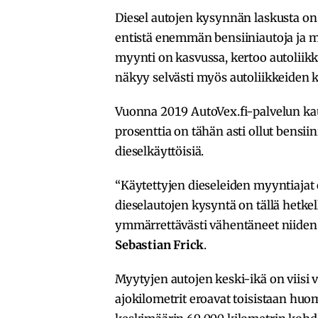
Diesel autojen kysynnän laskusta on k
entistä enemmän bensiiniautoja ja my
myynti on kasvussa, kertoo autoliikk
näkyy selvästi myös autoliikkeiden k
Vuonna 2019 AutoVex.fi-palvelun kaut
prosenttia on tähän asti ollut bensii
dieselkäyttöisiä.
“Käytettyjen dieseleiden myyntiajat 
dieselautojen kysyntä on tällä hetke
ymmärrettävästi vähentäneet niiden 
Sebastian Frick
.
Myytyjen autojen keski-ikä on viisi
ajokilometrit eroavat toisistaan huom