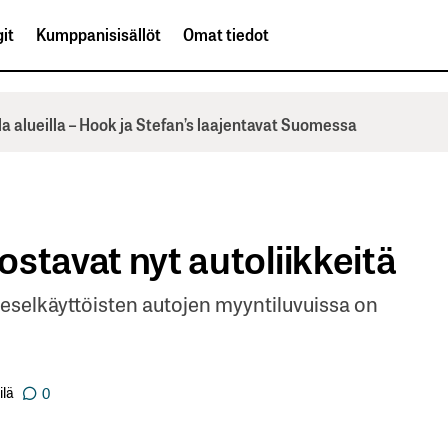
it
Kumppanisisällöt
Omat tiedot
la alueilla – Hook ja Stefan’s laajentavat Suomessa
nostavat nyt autoliikkeitä
dieselkäyttöisten autojen myyntiluvuissa on
ilä
0