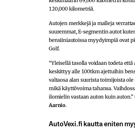
keskimäärin 69,000 kilometrin kohdal
120,000 kilometriä.
Autojen merkkejä ja malleja verratta
suuremmat, E-segmentin autot kuten
bensiiniautoissa myydyimpiä ovat p
Golf.
“Yleisellä tasolla voidaan todeta ett
keskittyy alle 100tkm ajettuihin ben
valtaosa alan suurista toimijoista ol
mikä käyttövoima tahansa. Vaihdossa
ilomielin vastaan auton kuin auton.”
Aarnio
.
AutoVexi.fi kautta eniten m