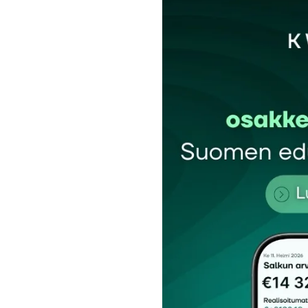
Sähköpostiosoitettasi ei julkaista.
Pakollis
Kommentti
*
Nimesi tai nimimerkkisi
*
Tilaa SalkunRakentajan uutiskirje
Lähetä kommentti