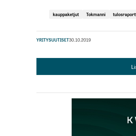
kauppaketjut
Tokmanni
tulosraport
YRITYSUUTISET
30.10.2019
L
L
kirj
Sähköpostiosoitettasi ei julkaista.
Pakollis