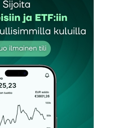
Sähköpostiosoitteesi
*