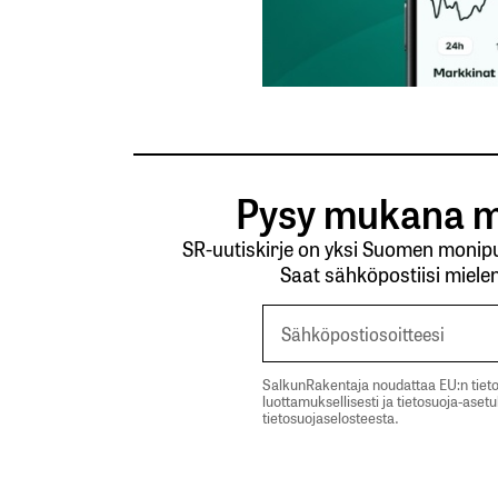
Pysy mukana m
SR-uutiskirje on yksi Suomen monipuo
Saat sähköpostiisi mielen
SalkunRakentaja noudattaa EU:n tieto
luottamuksellisesti ja tietosuoja-aset
tietosuojaselosteesta.