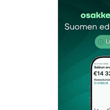
Kommentti
*
Nimesi tai nimimerkkisi
*
Tilaa SalkunRakentajan uutiskirje
Lähetä kommentti