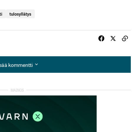
ti
tulosyllätys
isää kommentti
isää kommentti
autua sisään
rekisteröityä
et kentät on merkitty
*