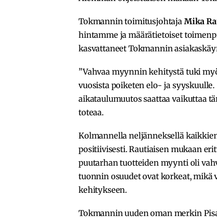
Tokmannin toimitusjohtaja
Mika Ra
hintamme ja määrätietoiset toimenpi
kasvattaneet Tokmannin asiakaskäyn
”Vahvaa myynnin kehitystä tuki myö
vuosista poiketen elo- ja syyskuulle
aikataulumuutos saattaa vaikuttaa t
toteaa.
Kolmannella neljänneksellä kaikki
positiivisesti. Rautiaisen mukaan eri
puutarhan tuotteiden myynti oli va
tuonnin osuudet ovat korkeat, mikä v
kehitykseen.
Tokmannin uuden oman merkin Pisar