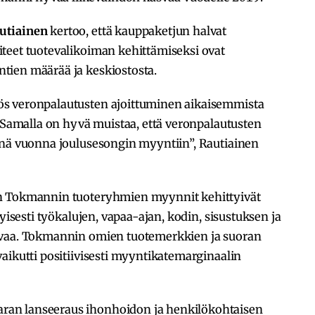
utiainen
kertoo, että kauppaketjun halvat
teet tuotevalikoiman kehittämiseksi ovat
tien määrää ja keskiostosta.
s veronpalautusten ajoittuminen aikaisemmista
. Samalla on hyvä muistaa, että veronpalautusten
änä vuonna joulusesongin myyntiin”, Rautiainen
en Tokmannin tuoteryhmien myynnit kehittyivät
tyisesti työkalujen, vapaa-ajan, kodin, sisustuksen ja
hvaa. Tokmannin omien tuotemerkkien ja suoran
aikutti positiivisesti myyntikatemarginaalin
an lanseeraus ihonhoidon ja henkilökohtaisen