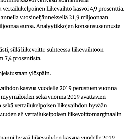
a vertailukelpoinen liikevaihto kasvoi 4,9 prosenttia.
lmannella vuosineljänneksellä 21,9 miljoonaan
miljoonaa euroa. Analyytikkojen konsensusennuste
ti, sillä liikevoitto suhteessa liikevaihtoon
n 7,4 prosentista.
hjeistustaan ylöspäin.
vaihdon kasvua vuodelle 2019 perustuen vuonna
en myymälöiden sekä vuonna 2019 avattavien
sekä vertailukelpoisen liikevaihdon hyvään
uuden eli vertailukelpoisen liikevoittomarginaalin
nni hyvää liikevaihdon kasvua vuodelle 2019.