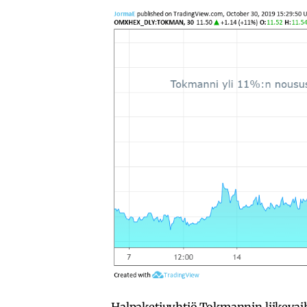
Halpaketjuyhtiö Tokmannin liikeva