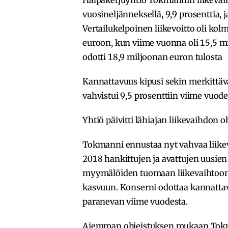
vuosineljänneksellä, 9,9 prosenttia, j
Vertailukelpoinen liikevoitto oli ko
euroon, kun viime vuonna oli 15,5 
odotti 18,9 miljoonan euron tulosta
Kannattavuus kipusi sekin merkittäväs
vahvistui 9,5 prosenttiin viime vuode
Yhtiö päivitti lähiajan liikevaihdon o
Tokmanni ennustaa nyt vahvaa liike
2018 hankittujen ja avattujen uusi
myymälöiden tuomaan liikevaihtoon 
kasvuun. Konserni odottaa kannattav
paranevan viime vuodesta.
Aiemman ohjeistuksen mukaan Tokma