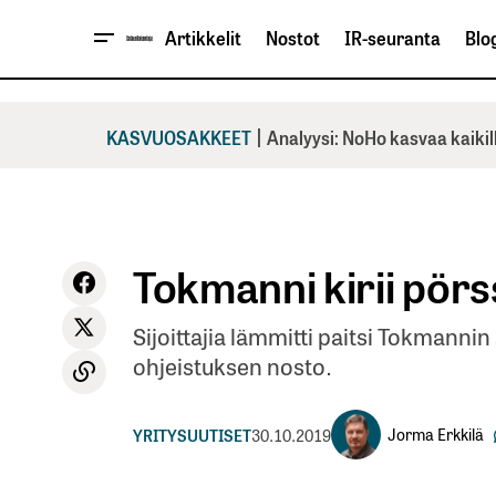
Artikkelit
Nostot
IR-seuranta
Blog
|
KASVUOSAKKEET
Analyysi: NoHo kasvaa kaikil
Tokmanni kirii pörs
Sijoittajia lämmitti paitsi Tokmanni
ohjeistuksen nosto.
Jorma Erkkilä
YRITYSUUTISET
30.10.2019