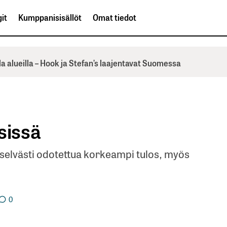
it
Kumppanisisällöt
Omat tiedot
la alueilla – Hook ja Stefan’s laajentavat Suomessa
sissä
n selvästi odotettua korkeampi tulos, myös
0