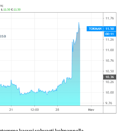
ihtomme kasvoi vahvasti kolmannella