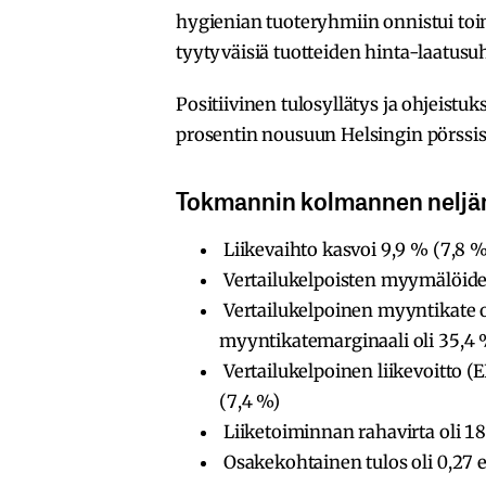
hygienian tuoteryhmiin onnistui toi
tyytyväisiä tuotteiden hinta-laatusu
Positiivinen tulosyllätys ja ohjeistu
prosentin nousuun Helsingin pörssis
Tokmannin kolmannen neljän
Liikevaihto kasvoi 9,9 % (7,8 %
Vertailukelpoisten myymälöiden
Vertailukelpoinen myyntikate oli
myyntikatemarginaali oli 35,4 
Vertailukelpoinen liikevoitto (EB
(7,4 %)
Liiketoiminnan rahavirta oli 18,
Osakekohtainen tulos oli 0,27 e