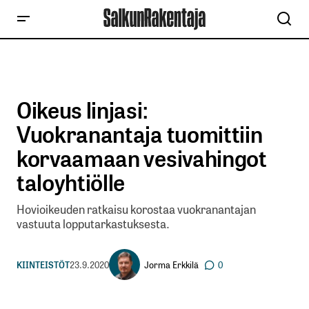
Oikeus linjasi:
Vuokranantaja tuomittiin
korvaamaan vesivahingot
taloyhtiölle
Hovioikeuden ratkaisu korostaa vuokranantajan
vastuuta lopputarkastuksesta.
Jorma Erkkilä
KIINTEISTÖT
23.9.2020
0