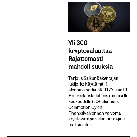
Yli 300
kryptovaluuttaa -
Rajattomasti
mahdollisuuksia
Tarjous SalkunRakentajan
lukijoille: Käyttämällä​ ​
alennuskoodia​ ​SRFI17X,​ ​saat​ ​1
%:n treidauskulut​ ​ensimmäiselle​ ​
kuukaudelle​ ​(50%​ ​alennus).
Coinmotion Oy on
Finanssivalvonnan valvoma
kryptovarapalvelun tarjoaja ja
maksulaitos.