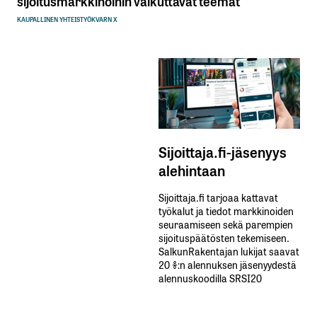
sijoitusmarkkinoihin vaikuttavat teemat
KAUPALLINEN YHTEISTYÖ
KVARN X
Sijoittaja.fi-jäsenyys
alehintaan
Sijoittaja.fi tarjoaa kattavat
työkalut ja tiedot markkinoiden
seuraamiseen sekä parempien
sijoituspäätösten tekemiseen.
SalkunRakentajan lukijat saavat
20 %:n alennuksen jäsenyydestä
alennuskoodilla SRSI20