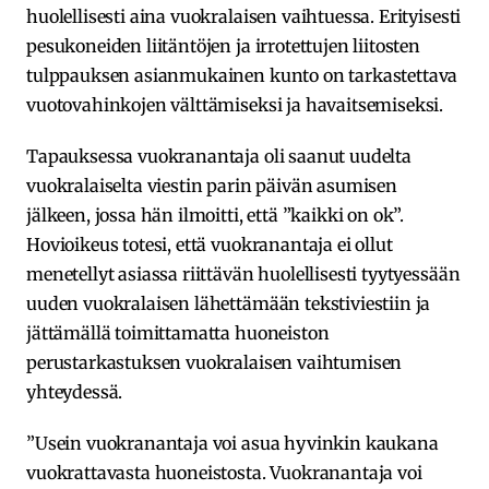
huolellisesti aina vuokralaisen vaihtuessa. Erityisesti
pesukoneiden liitäntöjen ja irrotettujen liitosten
tulppauksen asianmukainen kunto on tarkastettava
vuotovahinkojen välttämiseksi ja havaitsemiseksi.
Tapauksessa vuokranantaja oli saanut uudelta
vuokralaiselta viestin parin päivän asumisen
jälkeen, jossa hän ilmoitti, että ”kaikki on ok”.
Hovioikeus totesi, että vuokranantaja ei ollut
menetellyt asiassa riittävän huolellisesti tyytyessään
uuden vuokralaisen lähettämään tekstiviestiin ja
jättämällä toimittamatta huoneiston
perustarkastuksen vuokralaisen vaihtumisen
yhteydessä.
”Usein vuokranantaja voi asua hyvinkin kaukana
vuokrattavasta huoneistosta. Vuokranantaja voi