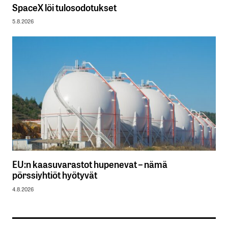
SpaceX löi tulosodotukset
5.8.2026
EU:n kaasuvarastot hupenevat – nämä
pörssiyhtiöt hyötyvät
4.8.2026