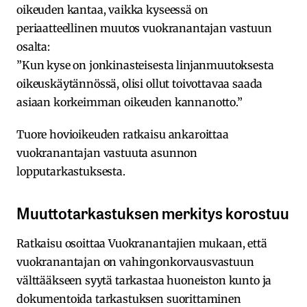
oikeuden kantaa, vaikka kyseessä on
periaatteellinen muutos vuokranantajan vastuun
osalta:
”Kun kyse on jonkinasteisesta linjanmuutoksesta
oikeuskäytännössä, olisi ollut toivottavaa saada
asiaan korkeimman oikeuden kannanotto.”
Tuore hovioikeuden ratkaisu ankaroittaa
vuokranantajan vastuuta asunnon
lopputarkastuksesta.
Muuttotarkastuksen merkitys korostuu
Ratkaisu osoittaa Vuokranantajien mukaan, että
vuokranantajan on vahingonkorvausvastuun
välttääkseen syytä tarkastaa huoneiston kunto ja
dokumentoida tarkastuksen suorittaminen