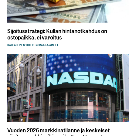
Sijoitusstrategi: Kullan hintanotkahdus on
ostopaikka, ei varoitus
KAUPALLINEN YHTEISTYÖ
RAAKA-AINEET
Vuoden 2026 markkinatilanne ja keskeiset