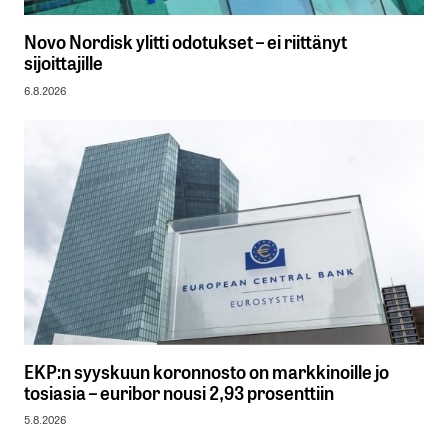
Novo Nordisk ylitti odotukset – ei riittänyt
sijoittajille
6.8.2026
EKP:n syyskuun koronnosto on markkinoille jo
tosiasia – euribor nousi 2,93 prosenttiin
5.8.2026