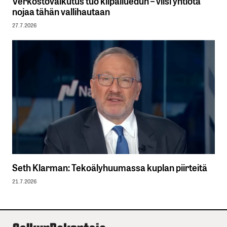
Verkostovaikutus tuo kilpailuedun – viisi yhtiötä
nojaa tähän vallihautaan
27.7.2026
Seth Klarman: Tekoälyhuumassa kuplan piirteitä
21.7.2026