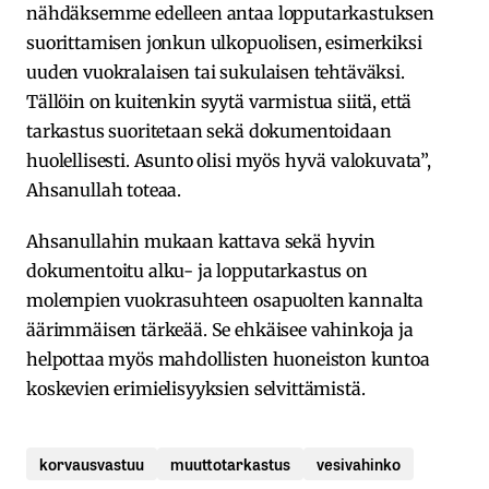
nähdäksemme edelleen antaa lopputarkastuksen
suorittamisen jonkun ulkopuolisen, esimerkiksi
uuden vuokralaisen tai sukulaisen tehtäväksi.
Tällöin on kuitenkin syytä varmistua siitä, että
tarkastus suoritetaan sekä dokumentoidaan
huolellisesti. Asunto olisi myös hyvä valokuvata”,
Ahsanullah toteaa.
Ahsanullahin mukaan kattava sekä hyvin
dokumentoitu alku- ja lopputarkastus on
molempien vuokrasuhteen osapuolten kannalta
äärimmäisen tärkeää. Se ehkäisee vahinkoja ja
helpottaa myös mahdollisten huoneiston kuntoa
koskevien erimielisyyksien selvittämistä.
korvausvastuu
muuttotarkastus
vesivahinko