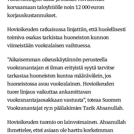
korvaamaan taloyhtiölle noin 12 000 euron
korjauskustannukset.
Hovioikeuden ratkaisussa linjattiin, että huolellisesti
toimiva osakas tarkistaa huoneiston kunnon
viimeistään vuokralaisen vaihtuessa.
”Aikaisemman oikeuskäytännön perusteella
vuokranantajan ei ilman erityistä syytä tarvitse
tarkastaa huoneiston kuntoa määrävälein, jos
huoneistossa asuu vuokralainen. Hovioikeuden
tuore linjaus vaikuttaa ankaroittavan
vuokranantajaosakkaan vastuuta”, toteaa Suomen
Vuokranantajat ry:n päälakimies Tarik Ahsanullah.
Hovioikeuden tuomio on lainvoimainen. Ahsanullah
ihmettelee, ettei asiaan ole haettu korkeimman