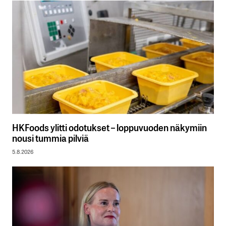
HKFoods ylitti odotukset – loppuvuoden näkymiin
nousi tummia pilviä
5.8.2026