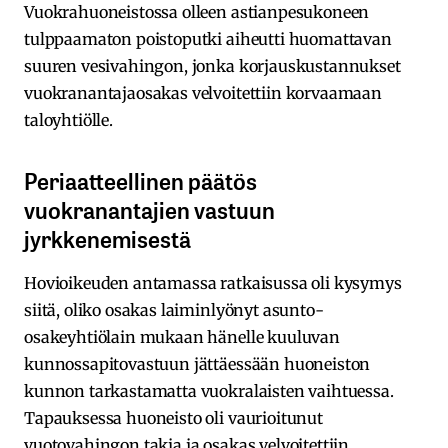
Vuokrahuoneistossa olleen astianpesukoneen
tulppaamaton poistoputki aiheutti huomattavan
suuren vesivahingon, jonka korjauskustannukset
vuokranantajaosakas velvoitettiin korvaamaan
taloyhtiölle.
Periaatteellinen päätös
vuokranantajien vastuun
jyrkkenemisestä
Hovioikeuden antamassa ratkaisussa oli kysymys
siitä, oliko osakas laiminlyönyt asunto-
osakeyhtiölain mukaan hänelle kuuluvan
kunnossapitovastuun jättäessään huoneiston
kunnon tarkastamatta vuokralaisten vaihtuessa.
Tapauksessa huoneisto oli vaurioitunut
vuotovahingon takia ja osakas velvoitettiin