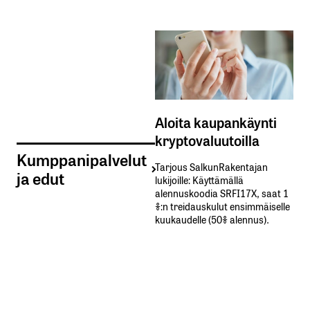
Aloita kaupankäynti
kryptovaluutoilla
Kumppanipalvelut
Tarjous SalkunRakentajan
ja edut
lukijoille: Käyttämällä​ ​
alennuskoodia​ ​SRFI17X,​ ​saat​ ​1
%:n treidauskulut​ ​ensimmäiselle​ ​
kuukaudelle​ ​(50%​ ​alennus).