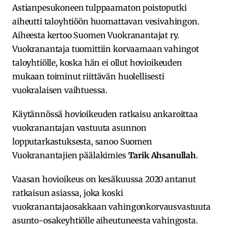
Astianpesukoneen tulppaamaton poistoputki
aiheutti taloyhtiöön huomattavan vesivahingon.
Aiheesta kertoo Suomen Vuokranantajat ry.
Vuokranantaja tuomittiin korvaamaan vahingot
taloyhtiölle, koska hän ei ollut hovioikeuden
mukaan toiminut riittävän huolellisesti
vuokralaisen vaihtuessa.
Käytännössä hovioikeuden ratkaisu ankaroittaa
vuokranantajan vastuuta asunnon
lopputarkastuksesta, sanoo Suomen
Vuokranantajien päälakimies
Tarik Ahsanullah
.
Vaasan hovioikeus on kesäkuussa 2020 antanut
ratkaisun asiassa, joka koski
vuokranantajaosakkaan vahingonkorvausvastuuta
asunto-osakeyhtiölle aiheutuneesta vahingosta.