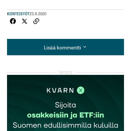
KIINTEISTÖT
23.9.2020
Lisää kommentti
Lisää kommentti
kirjautua
sisään
rekisteröityä