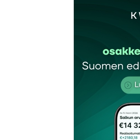
Sähköpostiosoitettasi ei julkaista.
Pakollis
Kommentti
*
Nimesi tai nimimerkkisi
*
Tilaa SalkunRakentajan uutiskirje
Lähetä kommentti