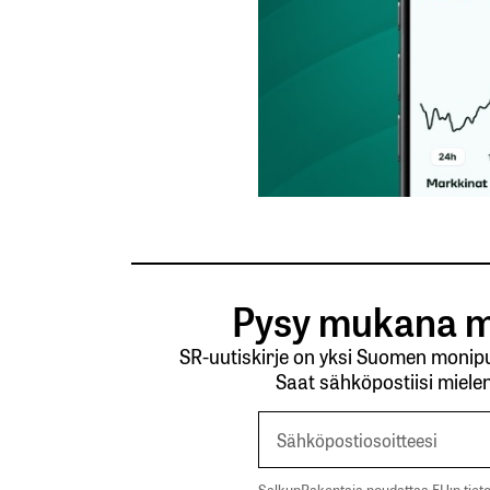
Pysy mukana m
SR-uutiskirje on yksi Suomen monipuo
Saat sähköpostiisi mielen
SalkunRakentaja noudattaa EU:n tieto