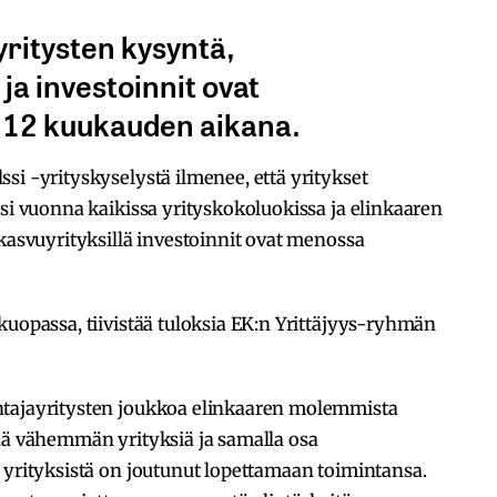
yritysten kysyntä,
ja investoinnit ovat
12 kuukauden aikana.
si -yrityskyselystä ilmenee, että yritykset
nsi vuonna kaikissa yrityskokoluokissa ja elinkaaren
 kasvuyrityksillä investoinnit ovat menossa
kuopassa, tiivistää tuloksia EK:n Yrittäjyys-ryhmän
ntajayritysten joukkoa elinkaaren molemmista
yhä vähemmän yrityksiä ja samalla osa
 yrityksistä on joutunut lopettamaan toimintansa.