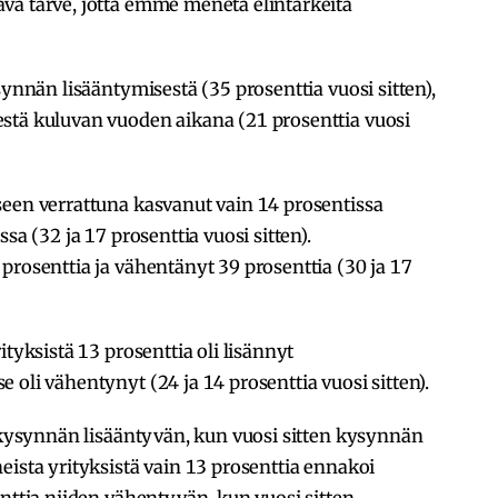
va tarve, jotta emme menetä elintärkeitä
synnän lisääntymisestä (35 prosenttia vuosi sitten),
stä kuluvan vuoden aikana (21 prosenttia vuosi
seen verrattuna kasvanut vain 14 prosentissa
sa (32 ja 17 prosenttia vuosi sitten).
prosenttia ja vähentänyt 39 prosenttia (30 ja 17
ityksistä 13 prosenttia oli lisännyt
oli vähentynyt (24 ja 14 prosenttia vuosi sitten).
i kysynnän lisääntyvän, kun vuosi sitten kysynnän
eista yrityksistä vain 13 prosenttia ennakoi
enttia niiden vähentyvän, kun vuosi sitten