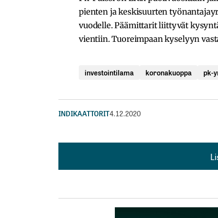
pienten ja keskisuurten työnantajayri
vuodelle. Päämittarit liittyvät kysyn
vientiin. Tuoreimpaan kyselyyn vast
investointilama
koronakuoppa
pk-y
INDIKAATTORIT
4.12.2020
L
L
kirj