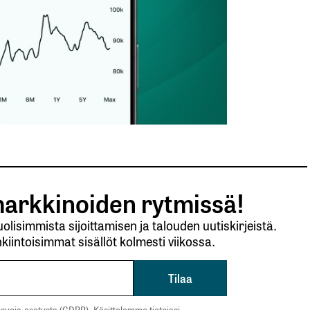
arkkinoiden rytmissä!
lisimmista sijoittamisen ja talouden uutiskirjeistä.
kiintoisimmat sisällöt kolmesti viikossa.
suoja-asetusta (GDPR). Käsittelemme tietojasi