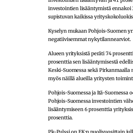
investointien lisääntymistä ennakoi 2
supistuvan kaikissa yrityskokoluokiss
Kyselyn mukaan Pohjois-Suomen yrit
negatiivisemmat nykytilannearviot.
Alueen yrityksistä peräti 74 prosent
prosenttia sen lisääntymisestä edell
Keski-Suomessa sekä Pirkanmaalla ny
myös näillä alueilla yritysten toimint
Pohjois-Suomessa ja Itä-Suomessa odo
Pohjois-Suomessa investointien vähe
lisääntymiseen 6 prosenttia yrityksis
prosenttia.
Pk-Pulssi on EK:n puolivuosittain ju