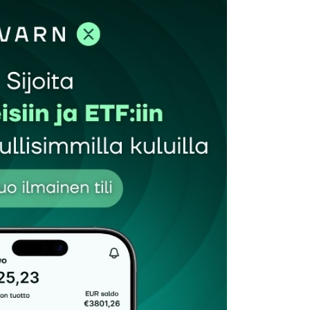
et kentät on merkitty
*
Sähköpostiosoitteesi
*