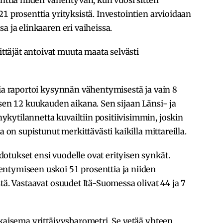
1 prosenttia yrityksistä. Investointien arvioidaan
a ja elinkaaren eri vaiheissa.
täjät antoivat muuta maata selvästi
tia raportoi kysynnän vähentymisestä ja vain 8
isen 12 kuukauden aikana. Sen sijaan Länsi- ja
kytilannetta kuvailtiin positiivisimmin, joskin
a on supistunut merkittävästi kaikilla mittareilla.
tukset ensi vuodelle ovat erityisen synkät.
ntymiseen uskoi 51 prosenttia ja niiden
tä. Vastaavat osuudet Itä-Suomessa olivat 44 ja 7
lkaisema yrittäjyysbarometri. Se vetää yhteen