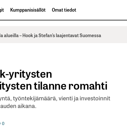
it
Kumppanisisällöt
Omat tiedot
la alueilla – Hook ja Stefan’s laajentavat Suomessa
k-yritysten
ritysten tilanne romahti
ntä, työntekijämäärä, vienti ja investoinnit
auden aikana.
0