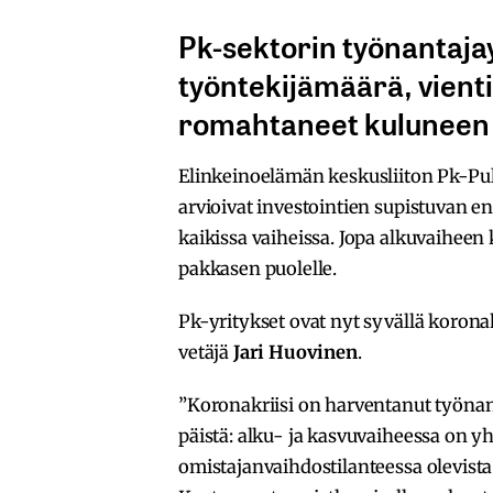
Pk-sektorin työnantaja
työntekijämäärä, vienti 
romahtaneet kuluneen 
Elinkeinoelämän keskusliiton Pk-Puls
arvioivat investointien supistuvan e
kaikissa vaiheissa. Jopa alkuvaiheen
pakkasen puolelle.
Pk-yritykset ovat nyt syvällä korona
vetäjä
Jari Huovinen
.
”Koronakriisi on harventanut työna
päistä: alku- ja kasvuvaiheessa on 
omistajanvaihdostilanteessa olevista