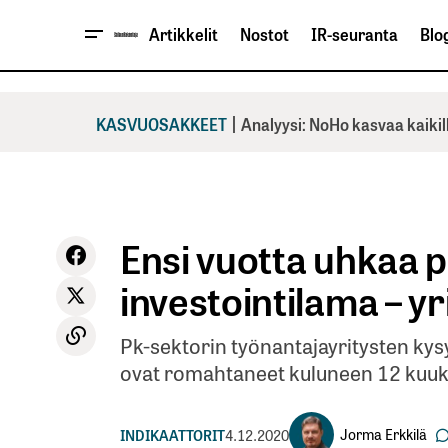
Artikkelit
Nostot
IR-seuranta
Blog
|
KASVUOSAKKEET
Analyysi: NoHo kasvaa kaikil
Ensi vuotta uhkaa p
investointilama – y
Pk-sektorin työnantajayritysten kysy
ovat romahtaneet kuluneen 12 kuuk
Jorma Erkkilä
INDIKAATTORIT
4.12.2020