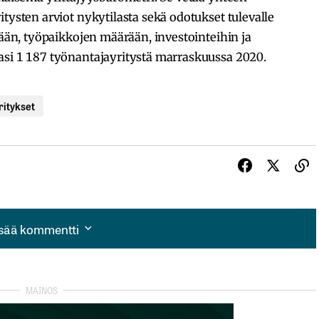
tysten arviot nykytilasta sekä odotukset tulevalle
tään, työpaikkojen määrään, investointeihin ja
asi 1 187 työnantajayritystä marraskuussa 2020.
ritykset
isää kommentti
isää kommentti
autua sisään
rekisteröityä