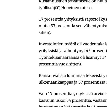
Kustannustuen jatkamiselle on huuta
työllistäjiä”, Huovinen toteaa.
17 prosenttia yrityksistä raportoi ky
mutta 57 prosenttia sen vähentymise
sitten).
Investointien määrä oli vuodentakai
yrityksistä ja vähentynyt 45 prosentis
Työntekijämääräänsä oli lisännyt 14 
prosenttia vuosi sitten).
Kansainvälistä toimintaa tekevistä yr
ulkomaankauppaa ja 57 prosentissa se 
Vain 17 prosenttia yrityksistä arvio
kasvuun uskoi 34 prosenttia. Vastann
investointien lisääntyvän ja 41 pros