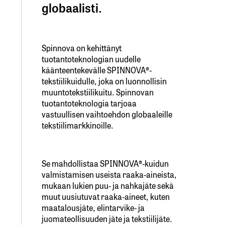
globaalisti.
Spinnova on kehittänyt
tuotantoteknologian uudelle
käänteentekevälle SPINNOVA®-
tekstiilikuidulle, joka on luonnollisin
muuntotekstiilikuitu. Spinnovan
tuotantoteknologia tarjoaa
vastuullisen vaihtoehdon globaaleille
tekstiilimarkkinoille.
Se mahdollistaa SPINNOVA®-kuidun
valmistamisen useista raaka-aineista,
mukaan lukien puu- ja nahkajäte sekä
muut uusiutuvat raaka-aineet, kuten
maatalousjäte, elintarvike- ja
juomateollisuuden jäte ja tekstiilijäte.