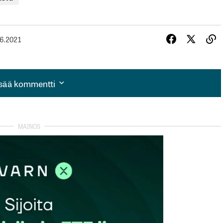
.6.2021
isää kommentti
isää kommentti
autua sisään
rekisteröityä
et kentät on merkitty
*