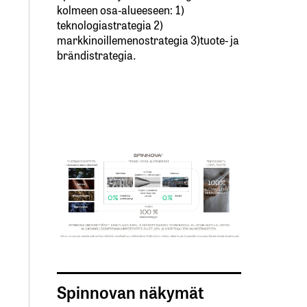
kolmeen osa-alueeseen: 1)
teknologiastrategia 2)
markkinoillemenostrategia 3)tuote- ja
brändistrategia.
Spinnovan näkymät