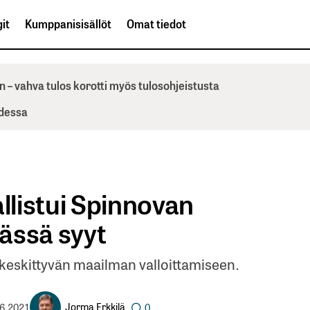
it
Kumppanisisällöt
Omat tiedot
n – vahva tulos korotti myös tulosohjeistusta
odessa
allistui Spinnovan
tässä syyt
keskittyvän maailman valloittamiseen.
Jorma Erkkilä
.6.2021
0