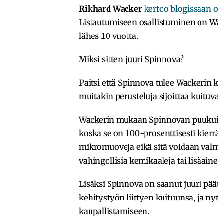
Rikhard Wacker
kertoo blogissaan o
Listautumiseen osallistuminen on Wa
lähes 10 vuotta.
Miksi sitten juuri Spinnova?
Paitsi että Spinnova tulee Wackerin k
muitakin perusteluja sijoittaa kuituv
Wackerin mukaan Spinnovan puukuid
koska se on 100-prosenttisesti kierrät
mikromuoveja eikä sitä voidaan valm
vahingollisia kemikaaleja tai lisäaine
Lisäksi Spinnova on saanut juuri pää
kehitystyön liittyen kuituunsa, ja ny
kaupallistamiseen.