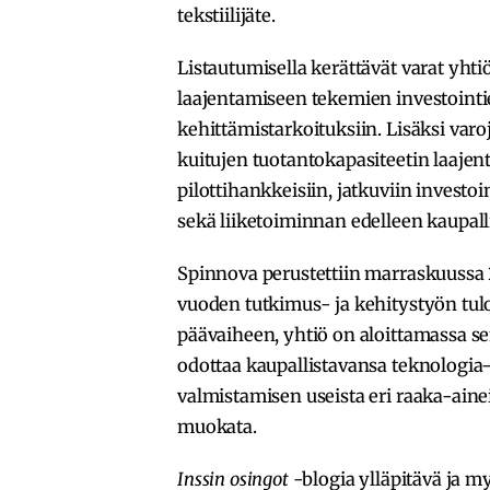
tekstiilijäte.
Listautumisella kerättävät varat yh
laajentamiseen tekemien investointi
kehittämistarkoituksiin. Lisäksi var
kuitujen tuotantokapasiteetin laaje
pilottihankkeisiin, jatkuviin investo
sekä liiketoiminnan edelleen kaupal
Spinnova perustettiin marraskuussa
vuoden tutkimus- ja kehitystyön tul
päävaiheen, yhtiö on aloittamassa se
odottaa kaupallistavansa teknologi
valmistamisen useista eri raaka-ainei
muokata.
Inssin osingot
-blogia ylläpitävä ja m