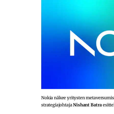
Nokia näkee yritysten metaversumiss
strategiajohtaja
Nishant Batra
esitt