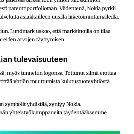
s jatkossa tärkeä rooli yhtiön tuloskunnon
esti patenttiportfoliotaan. Viidentenä, Nokia pyrkii
luita asiakkailleen uusilla liiketoimintamalleilla.
dun. Lundmark uskoo, että markkinoilla on tilaa
hreiden arvojen täyttymisen.
okian tulevaisuuteen
sä, myös tunnetun logonsa. Tottunut silmä erottaa
estittää yhtiön muuttumista kulutustuoteyhtiöstä
n symbolit yhdistää, syntyy Nokia.
män yhteistyökumppaneita täydentääksemme