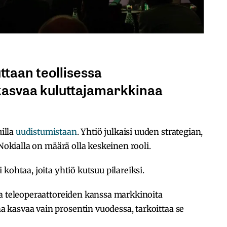
uttaan teollisessa
kasvaa kuluttajamarkkinaa
illa
uudistumistaan
. Yhtiö julkaisi uuden strategian,
 Nokialla on määrä olla keskeinen rooli.
kohtaa, joita yhtiö kutsuu pilareiksi.
aa teleoperaattoreiden kanssa markkinoita
kasvaa vain prosentin vuodessa, tarkoittaa se