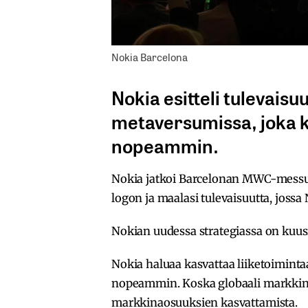
Nokia Barcelona
Nokia esitteli tulevaisu
metaversumissa, joka 
nopeammin.
Nokia jatkoi Barcelonan MWC-messu
logon ja maalasi tulevaisuutta, jossa
Nokian uudessa strategiassa on kuusi 
Nokia haluaa kasvattaa liiketoimint
nopeammin. Koska globaali markkina 
markkinaosuuksien kasvattamista.