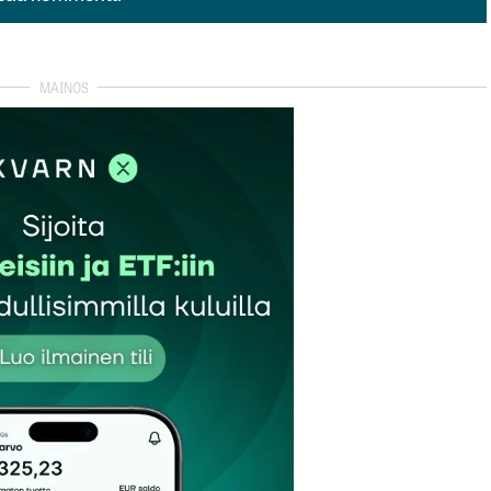
isää kommentti
autua sisään
rekisteröityä
et kentät on merkitty
*
Sähköpostiosoitteesi
*