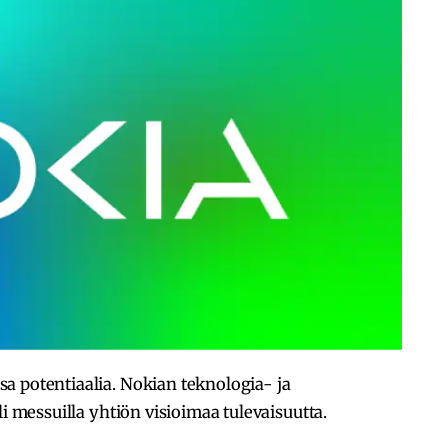
a potentiaalia. Nokian teknologia- ja
eli messuilla yhtiön visioimaa tulevaisuutta.