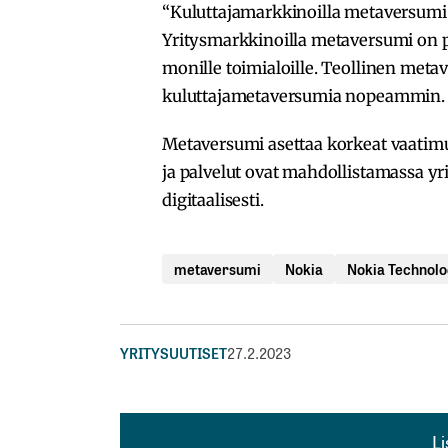
“Kuluttajamarkkinoilla metaversumi t
Yritysmarkkinoilla metaversumi on p
monille toimialoille. Teollinen met
kuluttajametaversumia nopeammin. 
Metaversumi asettaa korkeat vaatimu
ja palvelut ovat mahdollistamassa yri
digitaalisesti.
metaversumi
Nokia
Nokia Technolo
YRITYSUUTISET
27.2.2023
L