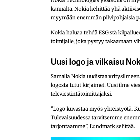
Nokia Technologies yksiköllä on myö
kannalta. Nokia kehittää yhä aktiivis
myymään enemmän pilvipohjaisia palve
Nokia haluaa tehdä ESG:stä kilpailue
toimijalle, joka pystyy takaamaan vi
Uusi logo ja vilkaisu N
Samalla Nokia uudistaa yritysilmeen
logosta tutut kirjaimet. Uusi ilme vi
televiestintätoimittajaksi.
”Logo kuvastaa myös yhteistyötä. Ku
Tulevaisuudessa tarvitsemme enem
tarjontaamme”, Lundmark selittää.