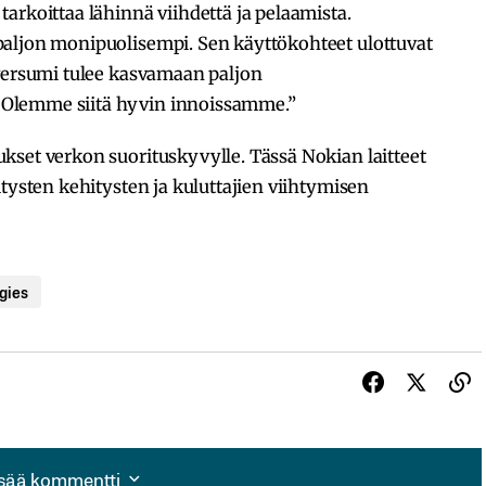
arkoittaa lähinnä viihdettä ja pelaamista.
aljon monipuolisempi. Sen käyttökohteet ulottuvat
aversumi tulee kasvamaan paljon
Olemme siitä hyvin innoissamme.”
kset verkon suorituskyvylle. Tässä Nokian laitteet
tysten kehitysten ja kuluttajien viihtymisen
gies
isää kommentti