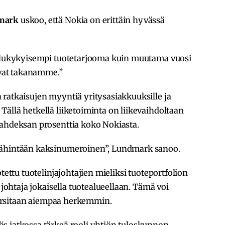
mark
uskoo, että Nokia on erittäin hyvässä
ailukykyisempi tuotetarjooma kuin muutama vuosi
 ovat takanamme.”
ratkaisujen myyntiä yritysasiakkuuksille ja
ällä hetkellä liiketoiminta on liikevaihdoltaan
kahdeksan prosenttia koko Nokiasta.
vähintään kaksinumeroinen”, Lundmark sanoo.
tettu tuotelinjajohtajien mieliksi tuoteportfolion
 johtaja jokaisella tuotealueellaan. Tämä voi
a karsitaan aiempaa herkemmin.