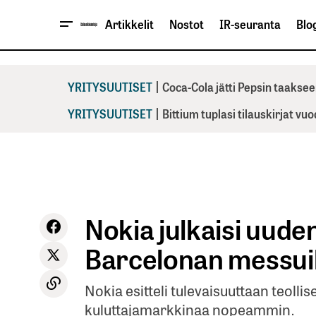
Artikkelit
Nostot
IR-seuranta
Blog
|
YRITYSUUTISET
Coca-Cola jätti Pepsin taaksee
|
YRITYSUUTISET
Bittium tuplasi tilauskirjat vu
Nokia julkaisi uude
Barcelonan messuil
Nokia esitteli tulevaisuuttaan teoll
kuluttajamarkkinaa nopeammin.