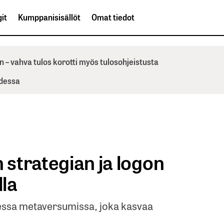
it
Kumppanisisällöt
Omat tiedot
n – vahva tulos korotti myös tulosohjeistusta
odessa
n strategian ja logon
la
isessa metaversumissa, joka kasvaa