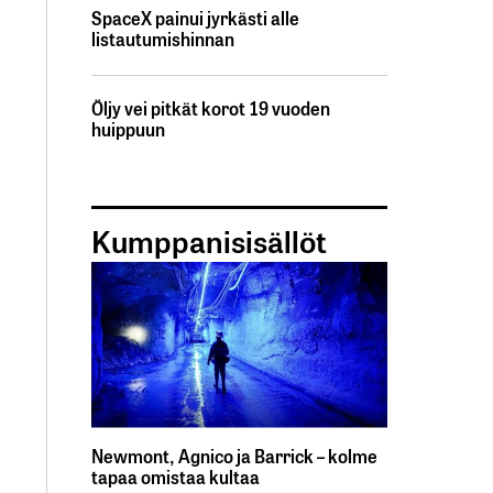
SpaceX painui jyrkästi alle
listautumishinnan
Öljy vei pitkät korot 19 vuoden
huippuun
Kumppanisisällöt
Newmont, Agnico ja Barrick – kolme
tapaa omistaa kultaa