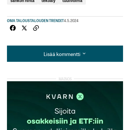
sähkön hinta
tekoäly
tuulivoima
OMA TALOUS
TALOUDEN TRENDIT
4.5.2024
Lisää kommentti
Lisää kommentti
kirjautua
sisään
rekisteröityä