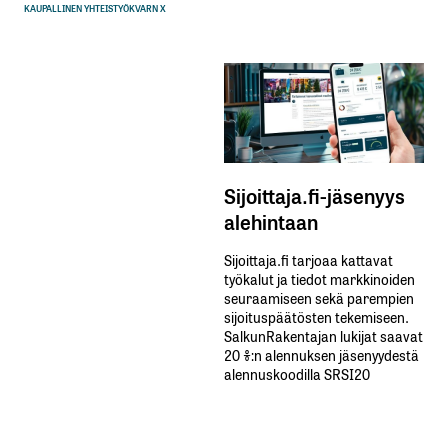
KAUPALLINEN YHTEISTYÖ
KVARN X
Sijoittaja.fi-jäsenyys
alehintaan
Sijoittaja.fi tarjoaa kattavat
työkalut ja tiedot markkinoiden
seuraamiseen sekä parempien
sijoituspäätösten tekemiseen.
SalkunRakentajan lukijat saavat
20 %:n alennuksen jäsenyydestä
alennuskoodilla SRSI20