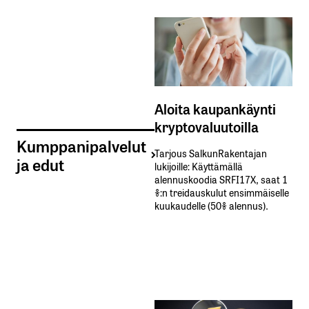
Aloita kaupankäynti
kryptovaluutoilla
Kumppanipalvelut
Tarjous SalkunRakentajan
ja edut
lukijoille: Käyttämällä​ ​
alennuskoodia​ ​SRFI17X,​ ​saat​ ​1
%:n treidauskulut​ ​ensimmäiselle​ ​
kuukaudelle​ ​(50%​ ​alennus).