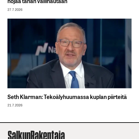
nojaa tähän vallihautaan
27.7.2026
Seth Klarman: Tekoälyhuumassa kuplan piirteitä
21.7.2026