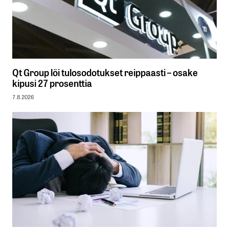
Qt Group löi tulosodotukset reippaasti – osake
kipusi 27 prosenttia
7.8.2026