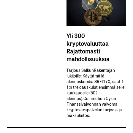
Yli 300
kryptovaluuttaa -
Rajattomasti
mahdollisuuksia
Tarjous SalkunRakentajan
lukijoille: Käyttämällä​ ​
alennuskoodia​ ​SRFI17X,​ ​saat​ ​1
%:n treidauskulut​ ​ensimmäiselle​ ​
kuukaudelle​ ​(50%​ ​
alennus).Coinmotion Oy on
Finanssivalvonnan valvoma
kryptovarapalvelun tarjoaja ja
maksulaitos.