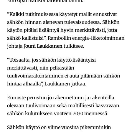
Euroopan sähkömarkkinamalliin.
“Kaikki tutkimuksessa käytetyt mallit ennustivat
sähkön hinnan alenevan tulevaisuudessa. Sähkön
käytön pitäisi lisääntyä hyvin merkittävästi, jotta
sähkö kallistuisi”, Rambollin energia-liiketoiminnan
johtaja
Jouni Laukkanen
tulkitsee.
“Toisaalta, jos sähkön käyttö lisääntyisi
merkittävästi, niin pelkästään
tuulivoimarakentaminen ei auta pitämään sähkön
hintaa alhaalla”, Laukkanen jatkaa.
Ennuste perustuu jo rakennettuun ja rakenteilla
olevaan tuulivoimaan sekä maltillisesti kasvavaan
sähkön kulutukseen vuoteen 2030 mennessä.
Sähkön käyttö on viime vuosina pikemminkin