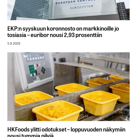
EKP:n syyskuun koronnosto on markkinoille jo
tosiasia – euribor nousi 2,93 prosenttiin
5.8.2026
HKFoods ylitti odotukset – loppuvuoden näkymiin
nousi tummia pilviä