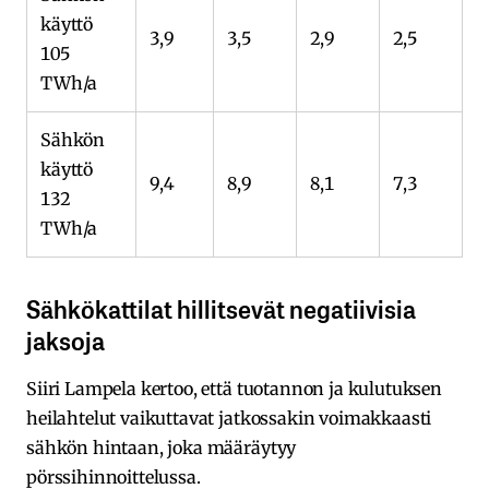
käyttö
3,9
3,5
2,9
2,5
105
TWh/a
Sähkön
käyttö
9,4
8,9
8,1
7,3
132
TWh/a
Sähkökattilat hillitsevät negatiivisia
jaksoja
Siiri Lampela kertoo, että tuotannon ja kulutuksen
heilahtelut vaikuttavat jatkossakin voimakkaasti
sähkön hintaan, joka määräytyy
pörssihinnoittelussa.