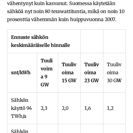
vähentynyt kuin kasvanut. Suomessa käytetään
sähköä nyt noin 80 terawattituntia, mikä on noin 10
prosenttia vähemmän kuin huippuvuonna 2007.
Ennuste sähkön
keskimääräiselle hinnalle
Tuuli
Tuuliv
Tuuliv
Tuuliv
voim
snt/kWh
oima
oima
oima
a 9
15 GW
23 GW
30 G
W
GW
Sähkön
käyttö 94
2,3
2,0
1,6
1,2
TWh/a
Sähkön