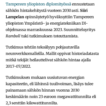
Tampereen yliopiston diplomityössä
ennustetaan
sähkön hintakehitystä vuoteen 2030 asti.
Siiri
Lampelan
opinnäytetyö hyväksyttiin Tampereen
yliopiston Ympäristö- ja energiatekniikan DI-
ohjelmassa marraskuussa 2023. Suunnitteluyritys
Ramboll
tuki tutkimuksen toteuttamista.
Tutkimus tehtiin tekoälyyn pohjautuvilla
neuroverkkomalleilla. Mallit oppivat historiadatasta
mitkä tekijät heilauttelivat sähkön hintaa ajalla
2017-07/2022.
Tutkimuksen mukaan uusiutuvan energian
kapasiteetin, eli lähinnä tuulivoiman, lisäys tulee
painamaan sähkön hinnan vuonna 2030
keskimäärin noin 23 euroon megawattitunnilta eli
2,3 senttiin kilowattitunnilta.