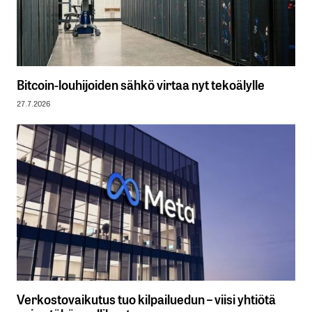
Bitcoin-louhijoiden sähkö virtaa nyt tekoälylle
27.7.2026
Verkostovaikutus tuo kilpailuedun – viisi yhtiötä