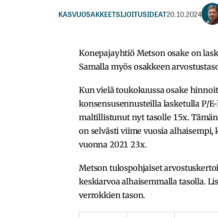
KASVUOSAKKEET
SIJOITUSIDEAT
20.10.2024
Konepajayhtiö Metson osake on lask
Samalla myös osakkeen arvostustaso 
Kun vielä toukokuussa osake hinnoit
konsensusennusteilla lasketulla P/E-
maltillistunut nyt tasolle 15x. Tämä
on selvästi viime vuosia alhaisempi,
vuonna 2021 23x.
Metson tulospohjaiset arvostuskerto
keskiarvoa alhaisemmalla tasolla. Li
verrokkien tason.