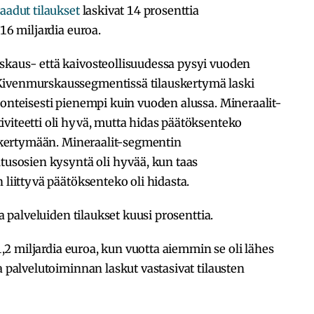
aadut tilaukset
laskivat 14 prosenttia
,16 miljardia euroa.
skaus- että kaivosteollisuudessa pysyi vuoden
Kivenmurskaussegmentissä tilauskertymä laski
uonteisesti pienempi kuin vuoden alussa. Mineraalit-
viteetti oli hyvä, mutta hidas päätöksenteko
auskertymään. Mineraalit-segmentin
utusosien kysyntä oli hyvää, kun taas
 liittyvä päätöksenteko oli hidasta.
ja palveluiden tilaukset kuusi prosenttia.
 1,2 miljardia euroa, kun vuotta aiemmin se oli lähes
a palvelutoiminnan laskut vastasivat tilausten