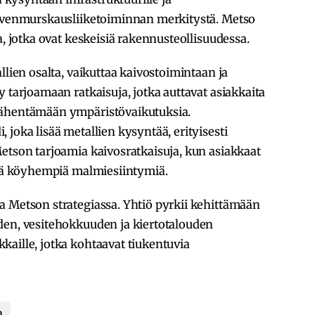
kivenmurskausliiketoiminnan merkitystä. Metso
a, jotka ovat keskeisiä rakennusteollisuudessa.
llien osalta, vaikuttaa kaivostoimintaan ja
 tarjoamaan ratkaisuja, jotka auttavat asiakkaita
vähentämään ympäristövaikutuksia.
joka lisää metallien kysyntää, erityisesti
etson tarjoamia kaivosratkaisuja, kun asiakkaat
 yhä köyhempiä malmiesiintymiä.
a Metson strategiassa. Yhtiö pyrkii kehittämään
den, vesitehokkuuden ja kiertotalouden
aille, jotka kohtaavat tiukentuvia
o