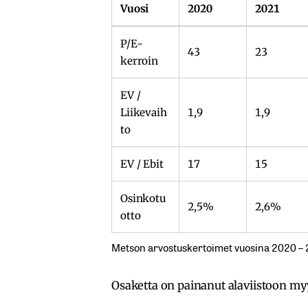
Vuosi
2020
2021
P/E-
43
23
kerroin
EV /
Liikevaih
1,9
1,9
to
EV / Ebit
17
15
Osinkotu
2,5%
2,6%
otto
Metson arvostuskertoimet vuosina 2020 –
Osaketta on painanut alaviistoon myy