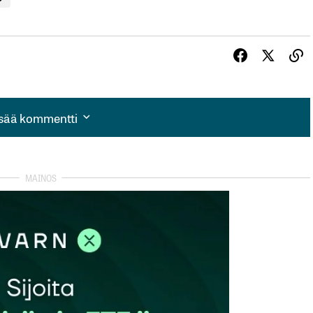
isää kommentti
isää kommentti
autua sisään
rekisteröityä
et kentät on merkitty
*