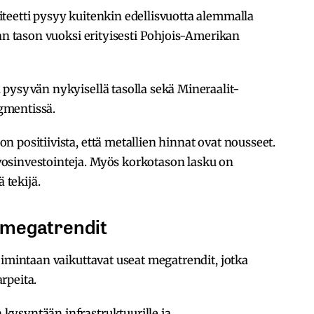
teetti pysyy kuitenkin edellisvuotta alemmalla
ean tason vuoksi erityisesti Pohjois-Amerikan
pysyvän nykyisellä tasolla sekä Mineraalit-
gmentissä.
 positiivista, että metallien hinnat ovat nousseet.
osinvestointeja. Myös korkotason lasku on
 tekijä.
 megatrendit
oimintaan vaikuttavat useat megatrendit, jotka
rpeita.
ysyntään infrastruktuurille ja