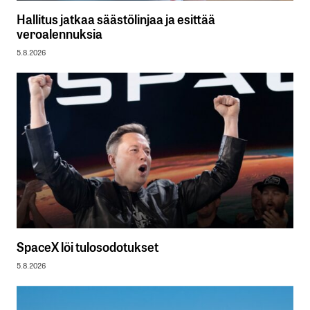
Hallitus jatkaa säästölinjaa ja esittää
veroalennuksia
5.8.2026
SpaceX löi tulosodotukset
5.8.2026