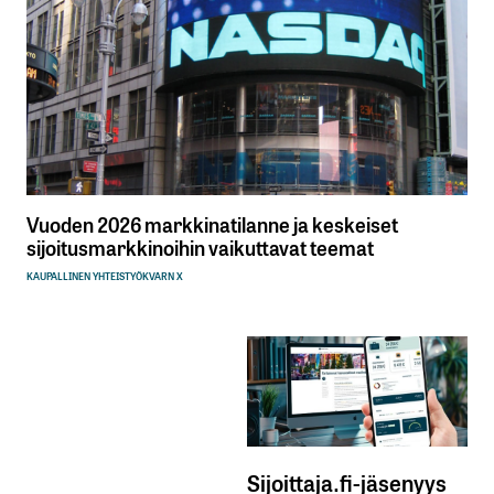
Vuoden 2026 markkinatilanne ja keskeiset
sijoitusmarkkinoihin vaikuttavat teemat
KAUPALLINEN YHTEISTYÖ
KVARN X
Sijoittaja.fi-jäsenyys