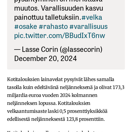
muutos. Varallisuuden kasvu
painottuu talletuksiin.
#velka
#osake
#rahasto
#varallisuus
pic.twitter.com/BBudIxT6nw
— Lasse Corin (@lassecorin)
December 20, 2024
Kotitalouksien lainavelat pysyivät lähes samalla
tasolla kuin edeltävänä neljänneksenä ja olivat 173,3
miljardia euroa vuoden 2024 kolmannen
neljänneksen lopussa. Kotitalouksien
velkaantumisaste laski 0,5 prosenttiyksikköä
edellisestä neljänneksestä 123,8 prosenttiin.