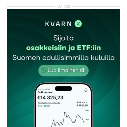
kirjautua
sisään
rekisteröityä
Sähköpostiosoitettasi ei julkaista.
Pakolliset
kentät on merkitty
*
Kommentti
*
Nimesi tai nimimerkkisi
*