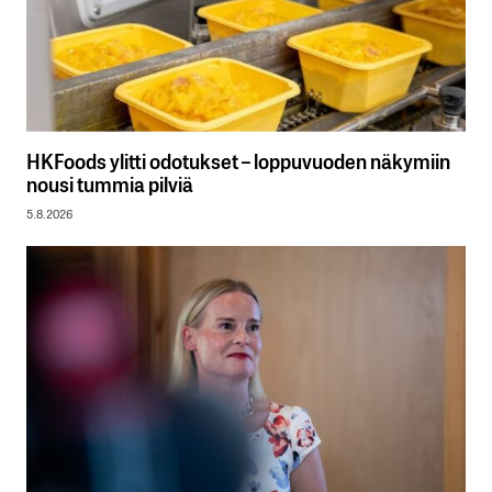
HKFoods ylitti odotukset – loppuvuoden näkymiin
nousi tummia pilviä
5.8.2026