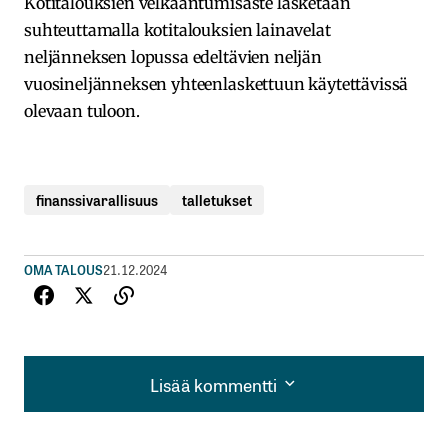
Kotitalouksien velkaantumisaste lasketaan
suhteuttamalla kotitalouksien lainavelat
neljänneksen lopussa edeltävien neljän
vuosineljänneksen yhteenlaskettuun käytettävissä
olevaan tuloon.
finanssivarallisuus
talletukset
OMA TALOUS
21.12.2024
Lisää kommentti
Lisää kommentti