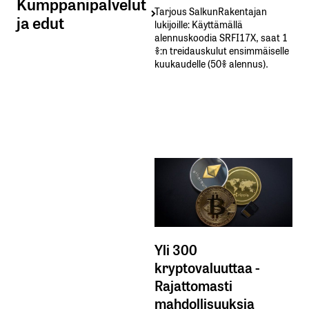
Kumppanipalvelut
Tarjous SalkunRakentajan
ja edut
lukijoille: Käyttämällä​ ​
alennuskoodia​ ​SRFI17X,​ ​saat​ ​1
%:n treidauskulut​ ​ensimmäiselle​ ​
kuukaudelle​ ​(50%​ ​alennus).
Yli 300
kryptovaluuttaa -
Rajattomasti
mahdollisuuksia