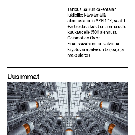
Tarjous SalkunRakentajan
lukijoille: Käyttämällä​ ​
alennuskoodia​ ​SRFI17X,​ ​saat​ ​1
%:n treidauskulut​ ​ensimmäiselle​ ​
kuukaudelle​ ​(50%​ ​alennus).
Coinmotion Oy on
Finanssivalvonnan valvoma
kryptovarapalvelun tarjoaja ja
maksulaitos.
Uusimmat