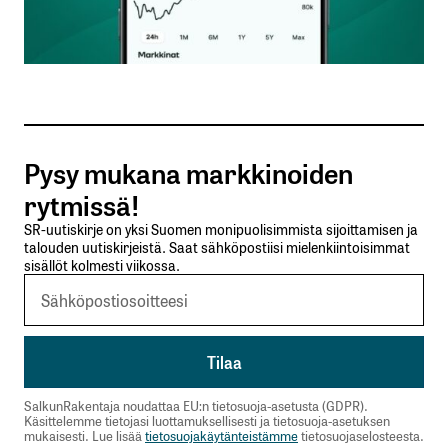
Sähköpostiosoitteesi
*
Tilaa SalkunRakentajan uutiskirje
Pysy mukana markkinoiden
Lähetä kommentti
rytmissä!
SR-uutiskirje on yksi Suomen monipuolisimmista sijoittamisen ja
talouden uutiskirjeistä. Saat sähköpostiisi mielenkiintoisimmat
sisällöt kolmesti viikossa.
SalkunRakentaja noudattaa EU:n tietosuoja-asetusta (GDPR).
Käsittelemme tietojasi luottamuksellisesti ja tietosuoja-asetuksen
mukaisesti. Lue lisää
tietosuojakäytänteistämme
tietosuojaselosteesta.