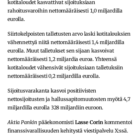
kotitaloudet kasvattivat sijoituksiaan
rahoitusvaroihin nettomääräisesti 1,0 miljardilla
eurolla.
Siirtokelpoisten talletusten arvo laski kotitalouksien
vähennettyä niitä nettomääräisesti 1,4 miljardilla
eurolla. Muut talletukset sen sijaan kasvoivat
nettomääräisesti 1,2 miljardia euroa. Yhteensä
kotitaloudet vähensivät sijoituksiaan talletuksiin
nettomääräisesti 0,2 miljardilla eurolla.
Sijoitusvarakanta kasvoi positiivisten
nettosijoitusten ja hallussapitomuutosten myötä 4,7
miljardilla eurolla 328 miljardiin euroon.
Aktia Pankin
pääekonomisti
Lasse Corin
kommentoi
finanssivarallisuuden kehitystä viestipalvelu X:ssä.