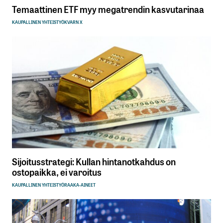
Temaattinen ETF myy megatrendin kasvutarinaa
KAUPALLINEN YHTEISTYÖ
KVARN X
Sijoitusstrategi: Kullan hintanotkahdus on
ostopaikka, ei varoitus
KAUPALLINEN YHTEISTYÖ
RAAKA-AINEET