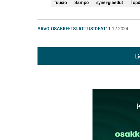
fuusio
Sampo
synergiaedut
Top
ARVO-OSAKKEET
SIJOITUSIDEAT
11.12.2024
L
L
kirj
Sähköpostiosoitettasi ei julkaista.
Pakollis