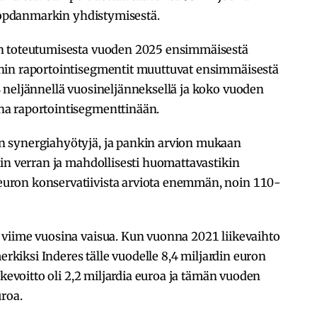
 Topdanmarkin yhdistymisestä.
n toteutumisesta vuoden 2025 ensimmäisestä
nin raportointisegmentit muuttuvat ensimmäisestä
 neljännellä vuosineljänneksellä ja koko vuoden
a raportointisegmenttinään.
 synergiahyötyjä, ja pankin arvion mukaan
in verran ja mahdollisesti huomattavastikin
uron konservatiivista arviota enemmän, noin 110-
viime vuosina vaisua. Kun vuonna 2021 liikevaihto
erkiksi Inderes tälle vuodelle 8,4 miljardin euron
ikevoitto oli 2,2 miljardia euroa ja tämän vuoden
uroa.