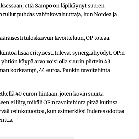
ksessaan, että Sampo on läpikäynyt suuren
 tullut puhdas vahinkovakuuttaja, kun Nordea ja
ääräisesti tuloskasvun tavoitteluun, OP toteaa.
intoa lisää erityisesti tulevat synergiahyödyt. OP:n
htiön käypä arvo voisi olla suurin piirtein 43
ieman korkeampi, 44 euroa. Pankin tavoitehinta
kellä 40 euron hintaan, joten kovin suurta
 ei liity, mikäli OP:n tavoitehinta pitää kutinsa.
yvää osinkotuottoa, kun esimerkiksi Inderes odottaa
nttia.