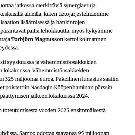
uottaa jatkossa merkittäviä synergiaetuja.
eskeisillä alueilla, kuten tietojärjestelmiemme
lisaation lisäämisessä ja hankintojen
 parantavat paitsi tehokkuutta, myös kykyämme
htaja
Torbjörn Magnusson
kertoi kolmannen
eydessä.
eesti syyskuussa ja vähemmistöosakkeiden
een lokakuussa. Vähemmistöosakkeiden
 325 miljoonaa euroa. Pakollinen lunastus saatiin
et poistettiin Nasdaqin Kööpenhaminan pörssin
päättymisen jälkeen lokakuussa 2024.
n toteutumisesta vuoden 2025 ensimmäisestä
auhdissa. Sampo odottaa saavansa 95 miljoonan