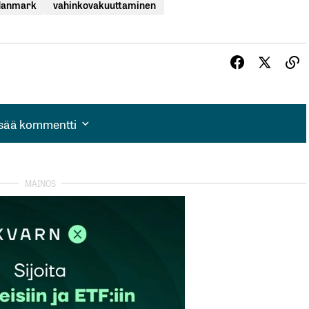
danmark
vahinkovakuuttaminen
isää kommentti
isää kommentti
autua sisään
rekisteröityä
et kentät on merkitty
*