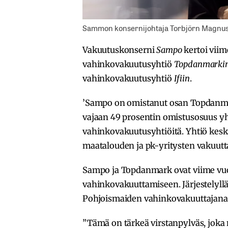
Sammon konsernijohtaja Torbjörn Magnuss
Vakuutuskonserni
Sampo
kertoi viim
vahinkovakuutusyhtiö
Topdanmarki
vahinkovakuutusyhtiö
Ifiin
.
’Sampo on omistanut osan Topdanmark
vajaan 49 prosentin omistusosuus y
vahinkovakuutusyhtiöitä. Yhtiö kesk
maatalouden ja pk-yritysten vakuut
Sampo ja Topdanmark ovat viime v
vahinkovakuuttamiseen. Järjestelyl
Pohjoismaiden vahinkovakuuttajana
”Tämä on tärkeä virstanpylväs, joka 