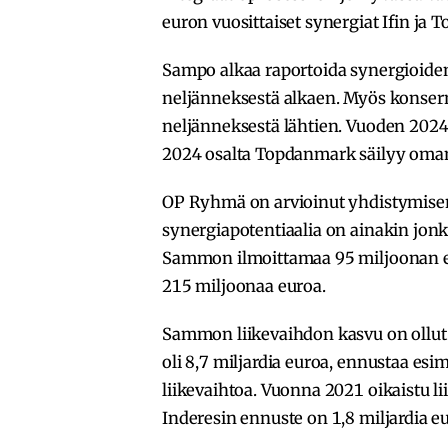
euron vuosittaiset synergiat Ifin ja
Sampo alkaa raportoida synergioide
neljänneksestä alkaen. Myös konser
neljänneksestä lähtien. Vuoden 2024
2024 osalta Topdanmark säilyy oman
OP Ryhmä on arvioinut yhdistymisen
synergiapotentiaalia on ainakin jonk
Sammon ilmoittamaa 95 miljoonan e
215 miljoonaa euroa.
Sammon liikevaihdon kasvu on ollut 
oli 8,7 miljardia euroa, ennustaa esim
liikevaihtoa. Vuonna 2021 oikaistu li
Inderesin ennuste on 1,8 miljardia e