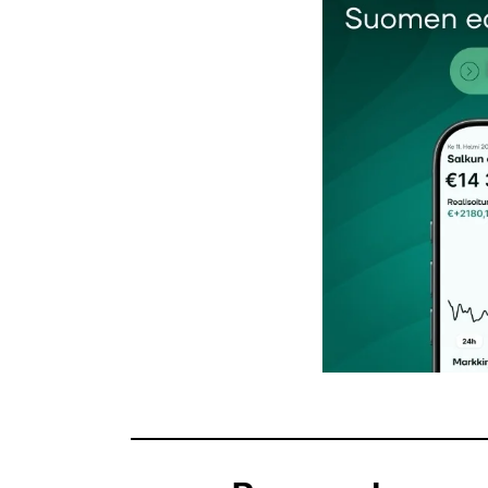
Kommentti
*
Nimesi tai nimimerkkisi
*
Tilaa SalkunRakentajan uutiskirje
Lähetä kommentti