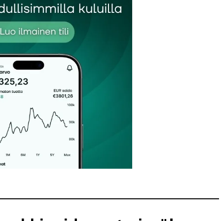
Sähköpostiosoitteesi
*