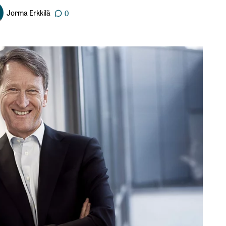
Jorma Erkkilä
0