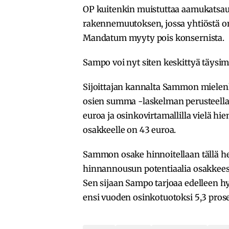
OP kuitenkin muistuttaa aamukatsau
rakennemuutoksen, jossa yhtiöstä on
Mandatum myyty pois konsernista.
Sampo voi nyt siten keskittyä täysim
Sijoittajan kannalta Sammon mielenki
osien summa -laskelman perusteella y
euroa ja osinkovirtamallilla vielä h
osakkeelle on 43 euroa.
Sammon osake hinnoitellaan tällä het
hinnannousun potentiaalia osakkeeseen
Sen sijaan Sampo tarjoaa edelleen h
ensi vuoden osinkotuotoksi 5,3 prose