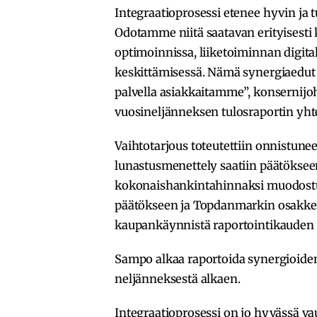
Integraatioprosessi etenee hyvin ja t
Odotamme niitä saatavan erityisesti k
optimoinnissa, liiketoiminnan digita
keskittämisessä. Nämä synergiaedut
palvella asiakkaitamme”, konsernijo
vuosineljänneksen tulosraportin yht
Vaihtotarjous toteutettiin onnistun
lunastusmenettely saatiin päätöks
kokonaishankintahinnaksi muodostui
päätökseen ja Topdanmarkin osakke
kaupankäynnistä raportointikauden 
Sampo alkaa raportoida synergioide
neljänneksestä alkaen.
Integraatioprosessi on jo hyvässä v