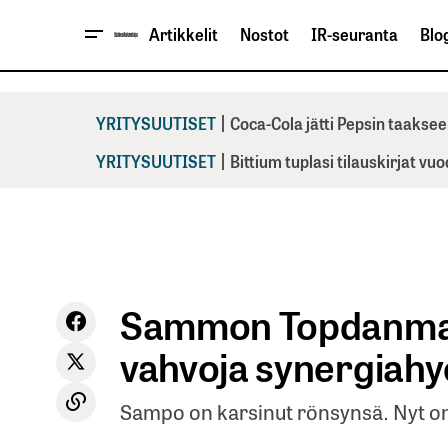
Artikkelit
Nostot
IR-seuranta
Blog
|
YRITYSUUTISET
Coca-Cola jätti Pepsin taaksee
|
YRITYSUUTISET
Bittium tuplasi tilauskirjat vu
Sammon Topdanmar
vahvoja synergiahy
Sampo on karsinut rönsynsä. Nyt on