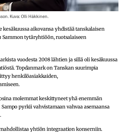
on. Kuva: Olli Häkkinen.
e kesäkuussa aikovansa yhdistää tanskalaisen
n
Sammon tytäryhtiöön, ruotsalaiseen
ista vuodesta 2008 lähtien ja sillä oli kesäkuussa
htiöstä. Topdanmark on Tanskan suurimpia
ittyy henkilöasiakkaiden,
tamiseen.
uosina molemmat keskittyneet yhä enemmän
lä Sampo pyrkii vahvistamaan vahvaa asemaansa
.
mahdollistaa yhtiön integraation konserniin.