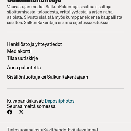
Vaurastujan media. SalkunRakentaja sisältää sisältöjä
sijoittamisesta, taloudesta, yrittäjyydesta ja arjen raha-
asioista. Sivusto sisältää myös kumppaneidensa kaupallista
sisältöä. SalkunRakentaja ei anna sijoitussuosituksia.
Henkilöstö ja yhteystiedot
Mediakortti
Tilaa uutiskirje
Anna palautetta
Sisällöntuottajaksi SalkunRakentajaan
Kuvapankkikuvat:
Depositphotos
Seuraa meitä somessa
Tietosuojaseloste
Käyttöehdot
Evästevalinnat