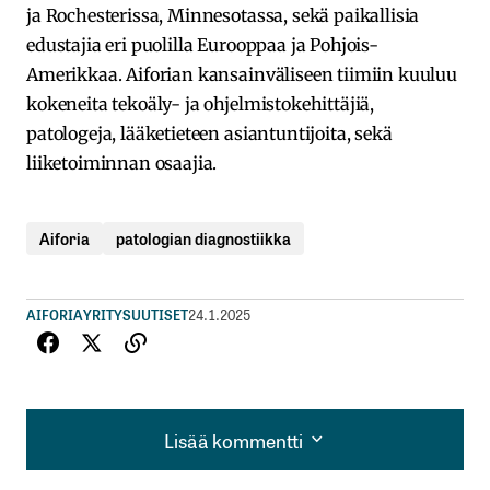
ja Rochesterissa, Minnesotassa, sekä paikallisia
edustajia eri puolilla Eurooppaa ja Pohjois-
Amerikkaa. Aiforian kansainväliseen tiimiin kuuluu
kokeneita tekoäly- ja ohjelmistokehittäjiä,
patologeja, lääketieteen asiantuntijoita, sekä
liiketoiminnan osaajia.
Aiforia
patologian diagnostiikka
AIFORIA
YRITYSUUTISET
24.1.2025
Lisää kommentti
Lisää kommentti