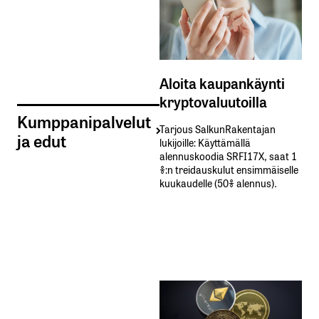
Aloita kaupankäynti
kryptovaluutoilla
Kumppanipalvelut
Tarjous SalkunRakentajan
ja edut
lukijoille: Käyttämällä​ ​
alennuskoodia​ ​SRFI17X,​ ​saat​ ​1
%:n treidauskulut​ ​ensimmäiselle​ ​
kuukaudelle​ ​(50%​ ​alennus).