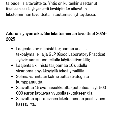
taloudellisia tavoitteita. Yhtiö on kuitenkin asettanut
itselleen sekä lyhyen että keskipitkän aikavälin
liiketoiminnan tavoitteita listautumisen yhteydessä.
Aiforian lyhyen aikavälin liiketoiminnan tavoitteet 2024–
2025
Laajentaa prekliinistä tarjoamaa uusilla
tekoälymalleilla ja GLP (Good Laboratory Practice)
-työvirtaan suunnitellulla käyttöliittymällä;
Laajentaa kliinistä tarjoamaa 10 uudella
viranomaishyväksytyllä tekoälymallilla;
Solmia vähintään kolme uutta strategista
kumppanuutta;
Saavuttaa 15 avainasiakkuutta (potentiaalia yli 500
000 euron jatkuvaan vuosilaskutukseen); ja
Saavuttaa operatiivisen liiketoiminnan positiivinen
kassavirta.