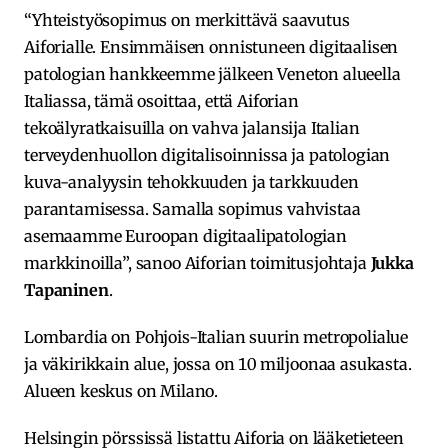
“Yhteistyösopimus on merkittävä saavutus
Aiforialle. Ensimmäisen onnistuneen digitaalisen
patologian hankkeemme jälkeen Veneton alueella
Italiassa, tämä osoittaa, että Aiforian
tekoälyratkaisuilla on vahva jalansija Italian
terveydenhuollon digitalisoinnissa ja patologian
kuva-analyysin tehokkuuden ja tarkkuuden
parantamisessa. Samalla sopimus vahvistaa
asemaamme Euroopan digitaalipatologian
markkinoilla”, sanoo Aiforian toimitusjohtaja
Jukka
Tapaninen
.
Lombardia on Pohjois-Italian suurin metropolialue
ja väkirikkain alue, jossa on 10 miljoonaa asukasta.
Alueen keskus on Milano.
Helsingin pörssissä listattu Aiforia on lääketieteen