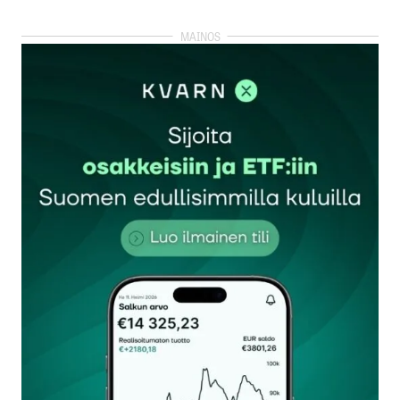
kirjautua
sisään
rekisteröityä
Sähköpostiosoitettasi ei julkaista.
Pakolliset
kentät on merkitty
*
Kommentti
*