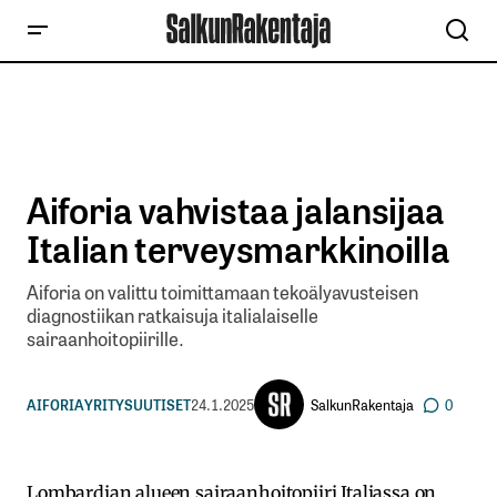
Aiforia vahvistaa jalansijaa
Italian terveysmarkkinoilla
Aiforia on valittu toimittamaan tekoälyavusteisen
diagnostiikan ratkaisuja italialaiselle
sairaanhoitopiirille.
SalkunRakentaja
AIFORIA
YRITYSUUTISET
24.1.2025
0
Lombardian alueen sairaanhoitopiiri Italiassa on