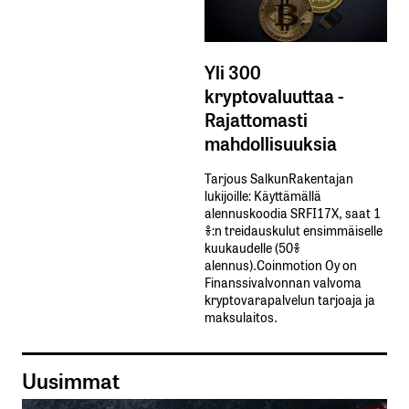
Yli 300
kryptovaluuttaa -
Rajattomasti
mahdollisuuksia
Tarjous SalkunRakentajan
lukijoille: Käyttämällä​ ​
alennuskoodia​ ​SRFI17X,​ ​saat​ ​1
%:n treidauskulut​ ​ensimmäiselle​ ​
kuukaudelle​ ​(50%​ ​
alennus).Coinmotion Oy on
Finanssivalvonnan valvoma
kryptovarapalvelun tarjoaja ja
maksulaitos.
Uusimmat