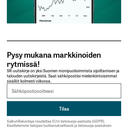
Nimesi tai nimimerkkisi
*
Sähköpostiosoitteesi
*
Tilaa SalkunRakentajan uutiskirje
Pysy mukana markkinoiden
Lähetä kommentti
rytmissä!
SR-uutiskirje on yksi Suomen monipuolisimmista sijoittamisen ja
talouden uutiskirjeistä. Saat sähköpostiisi mielenkiintoisimmat
sisällöt kolmesti viikossa.
SalkunRakentaja noudattaa EU:n tietosuoja-asetusta (GDPR).
Käsittelemme tietojasi luottamuksellisesti ja tietosuoja-asetuksen