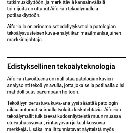
tutkimuskäyttöön, ja merkittäviä kansainvälisiä
toimijoita on ottanut Aiforian tekoälymalleja
potilaskäyttöön.
Aiforialla on erinomaiset edellytykset olla patologian
tekoälyavusteisen kuva-analytiikan maailmanlaajuinen
markkinajohtaja.
Edistyksellinen tekoälyteknologia
Aiforian tavoitteena on mullistaa patologian kuvien
analysointi tekoälyn avulla, jotta jokaisella potilaalla olisi
mahdollisuus parempaan hoitoon.
Tekoälyyn perustuva kuva-analyysi säästää patologin
aikaa automatisoimalla työläitä laskutehtäviä. Aiforian
tekoälymallit tulkitsevat kudosnäytteistä muun muassa
eturauhassyövän, rintasyövän ja keuhkosyövän
merkkejä. Lisäksi mallit tunnistavat näytteistä myös