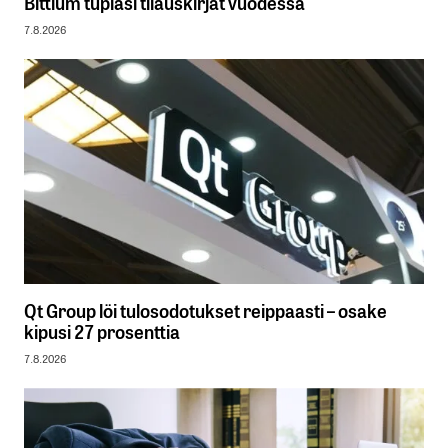
Bittium tuplasi tilauskirjat vuodessa
7.8.2026
Qt Group löi tulosodotukset reippaasti – osake
kipusi 27 prosenttia
7.8.2026