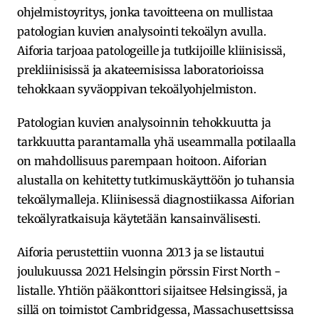
ohjelmistoyritys, jonka tavoitteena on mullistaa
patologian kuvien analysointi tekoälyn avulla.
Aiforia tarjoaa patologeille ja tutkijoille kliinisissä,
prekliinisissä ja akateemisissa laboratorioissa
tehokkaan syväoppivan tekoälyohjelmiston.
Patologian kuvien analysoinnin tehokkuutta ja
tarkkuutta parantamalla yhä useammalla potilaalla
on mahdollisuus parempaan hoitoon. Aiforian
alustalla on kehitetty tutkimuskäyttöön jo tuhansia
tekoälymalleja. Kliinisessä diagnostiikassa Aiforian
tekoälyratkaisuja käytetään kansainvälisesti.
Aiforia perustettiin vuonna 2013 ja se listautui
joulukuussa 2021 Helsingin pörssin First North -
listalle. Yhtiön pääkonttori sijaitsee Helsingissä, ja
sillä on toimistot Cambridgessa, Massachusettsissa