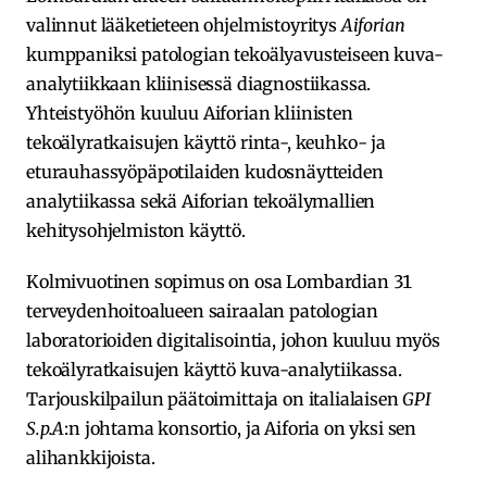
valinnut lääketieteen ohjelmistoyritys
Aiforian
kumppaniksi patologian tekoälyavusteiseen kuva-
analytiikkaan kliinisessä diagnostiikassa.
Yhteistyöhön kuuluu Aiforian kliinisten
tekoälyratkaisujen käyttö rinta-, keuhko- ja
eturauhassyöpäpotilaiden kudosnäytteiden
analytiikassa sekä Aiforian tekoälymallien
kehitysohjelmiston käyttö.
Kolmivuotinen sopimus on osa Lombardian 31
terveydenhoitoalueen sairaalan patologian
laboratorioiden digitalisointia, johon kuuluu myös
tekoälyratkaisujen käyttö kuva-analytiikassa.
Tarjouskilpailun päätoimittaja on italialaisen
GPI
S.p.A
:n johtama konsortio, ja Aiforia on yksi sen
alihankkijoista.