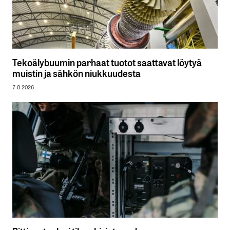
Tekoälybuumin parhaat tuotot saattavat löytyä
muistin ja sähkön niukkuudesta
7.8.2026