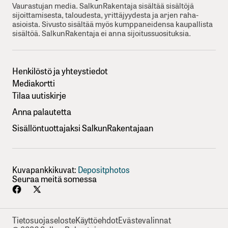
Vaurastujan media. SalkunRakentaja sisältää sisältöjä
sijoittamisesta, taloudesta, yrittäjyydesta ja arjen raha-
asioista. Sivusto sisältää myös kumppaneidensa kaupallista
sisältöä. SalkunRakentaja ei anna sijoitussuosituksia.
Henkilöstö ja yhteystiedot
Mediakortti
Tilaa uutiskirje
Anna palautetta
Sisällöntuottajaksi SalkunRakentajaan
Kuvapankkikuvat:
Depositphotos
Seuraa meitä somessa
Tietosuojaseloste
Käyttöehdot
Evästevalinnat