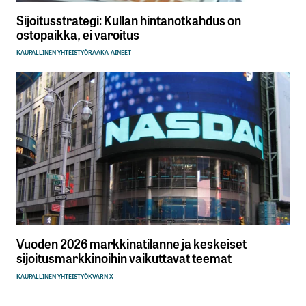
Sijoitusstrategi: Kullan hintanotkahdus on
ostopaikka, ei varoitus
KAUPALLINEN YHTEISTYÖ
RAAKA-AINEET
Vuoden 2026 markkinatilanne ja keskeiset
sijoitusmarkkinoihin vaikuttavat teemat
KAUPALLINEN YHTEISTYÖ
KVARN X