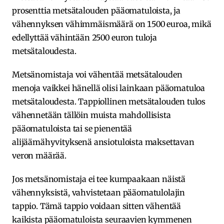
prosenttia metsätalouden pääomatuloista, ja
vähennyksen vähimmäismäärä on 1500 euroa, mikä
edellyttää vähintään 2500 euron tuloja
metsätaloudesta.
Metsänomistaja voi vähentää metsätalouden
menoja vaikkei hänellä olisi lainkaan pääomatuloa
metsätaloudesta. Tappiollinen metsätalouden tulos
vähennetään tällöin muista mahdollisista
pääomatuloista tai se pienentää
alijäämähyvityksenä ansiotuloista maksettavan
veron määrää.
Jos metsänomistaja ei tee kumpaakaan näistä
vähennyksistä, vahvistetaan pääomatulolajin
tappio. Tämä tappio voidaan sitten vähentää
kaikista pääomatuloista seuraavien kymmenen