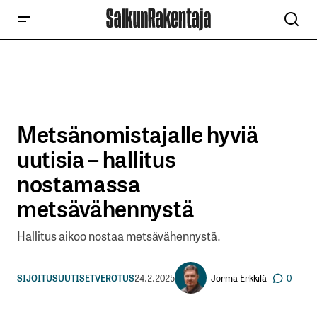
Metsänomistajalle hyviä
uutisia – hallitus
nostamassa
metsävähennystä
Hallitus aikoo nostaa metsävähennystä.
Jorma Erkkilä
SIJOITUSUUTISET
VEROTUS
24.2.2025
0