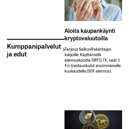
Aloita kaupankäynti
kryptovaluutoilla
Kumppanipalvelut
Tarjous SalkunRakentajan
ja edut
lukijoille: Käyttämällä​ ​
alennuskoodia​ ​SRFI17X,​ ​saat​ ​1
%:n treidauskulut​ ​ensimmäiselle​ ​
kuukaudelle​ ​(50%​ ​alennus).