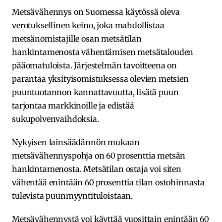
Metsävähennys on Suomessa käytössä oleva
verotuksellinen keino, joka mahdollistaa
metsänomistajille osan metsätilan
hankintamenosta vähentämisen metsätalouden
pääomatuloista. Järjestelmän tavoitteena on
parantaa yksityisomistuksessa olevien metsien
puuntuotannon kannattavuutta, lisätä puun
tarjontaa markkinoille ja edistää
sukupolvenvaihdoksia.
Nykyisen lainsäädännön mukaan
metsävähennyspohja on 60 prosenttia metsän
hankintamenosta. Metsätilan ostaja voi siten
vähentää enintään 60 prosenttia tilan ostohinnasta
tulevista puunmyyntituloistaan.
Metsävähennystä voi käyttää vuosittain enintään 60