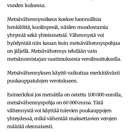
vuoden kuluessa.
Metsävähennysoikeus koskee luonnollisia
henkilöitä, kuolinpesiä, näiden muodostamia
yhtymiä sekä yhteismetsiä. Vähennystä voi
hyödyntää niin kauan kuin metsävähennyspohjaa
on jäljellä. Metsävähennys tehdään vain
metsänomistajan vaatimuksesta veroilmoituksella.
Metsävähennyksen käyttö vaikuttaa merkittävästi
puukauppatulojen verotukseen.
Esimerkiksi jos metsätila on ostettu 100 000 eurolla,
metsävähennyspohja on 60 000 euroa. Tätä
vähennystä voi käyttää tulevien puukauppojen
yhteydessä, mikä vähentää maksettavien verojen
määrää olennaisesti.