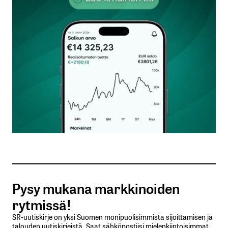
kentät on merkitty
*
Kommentti
*
Nimesi tai nimimerkkisi
*
Sähköpostiosoitteesi
*
Tilaa SalkunRakentajan uutiskirje
Pysy mukana markkinoiden
Lähetä kommentti
rytmissä!
SR-uutiskirje on yksi Suomen monipuolisimmista sijoittamisen ja
talouden uutiskirjeistä. Saat sähköpostiisi mielenkiintoisimmat