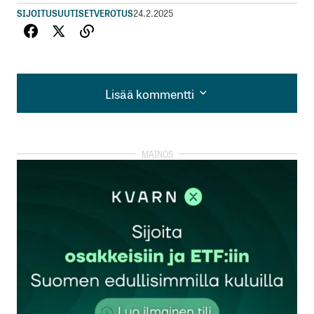
SIJOITUSUUTISET
VEROTUS
24.2.2025
Lisää kommentti
Lisää kommentti
kirjautua
sisään
rekisteröityä
Sähköpostiosoitettasi ei julkaista.
Pakolliset