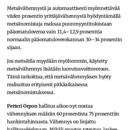
Metsävähennystä ja automaattisesti myönnettävää
viiden prosentin yrittäjävähennystä hyödyntämällä
metsänomistaja maksaa puunmyyntituloistaan
pääomatuloveroa vain 11,4–12,9 prosenttia
normaalin pääomatuloverokannan 30–34 prosentin
sijaan.
Jos metsätila myydään myöhemmin, käytetty
metsävähennys lisätään luovutusvoittoveroon.
Tämä tarkoittaa, että metsävähennyksen hyöty
realisoituu erityisesti pitkäaikaisessa
metsänomistuksessa.
Petteri Orpon
hallitus aikoo nyt nostaa
vähennyksen määrän 60 prosentista 75 prosenttiin
hankintahinnasta. Vähennys on linjattu
hallitusohjelmaan. Mikäli muutos toteutuu, laskee