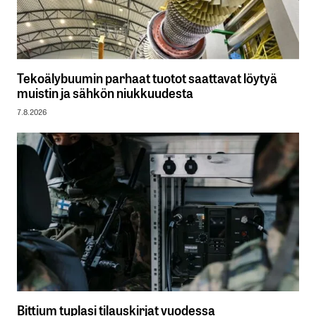
Tekoälybuumin parhaat tuotot saattavat löytyä
muistin ja sähkön niukkuudesta
7.8.2026
Bittium tuplasi tilauskirjat vuodessa