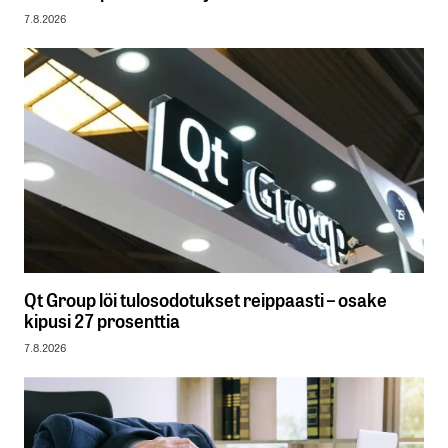
7.8.2026
Qt Group löi tulosodotukset reippaasti – osake
kipusi 27 prosenttia
7.8.2026