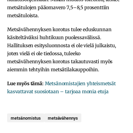
metsätulojen pääomavero 7,5–8,5 prosenttiin
metsätuloista.
Metsävähennyksen korotus tulee eduskunnan
käsiteltäväksi huhtikuun puolessavälissä.
Hallituksen esitysluonnosta ei ole vielä julkaistu,
joten vielä ei ole tiedossa, tuleeko
metsävähennyksen korotus takautuvasti myös
aiemmin tehtyihin metsätilakauppoihin.
Lue myös tämä:
Metsänomistajien yhteismetsät
kasvattavat suosiotaan – tarjoaa monia etuja
metsänomistus
metsävähennys