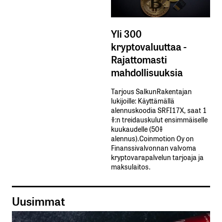
Yli 300
kryptovaluuttaa -
Rajattomasti
mahdollisuuksia
Tarjous SalkunRakentajan
lukijoille: Käyttämällä​ ​
alennuskoodia​ ​SRFI17X,​ ​saat​ ​1
%:n treidauskulut​ ​ensimmäiselle​ ​
kuukaudelle​ ​(50%​ ​
alennus).Coinmotion Oy on
Finanssivalvonnan valvoma
kryptovarapalvelun tarjoaja ja
maksulaitos.
Uusimmat