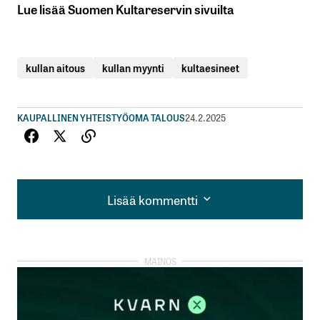
Lue lisää Suomen Kultareservin sivuilta
kullan aitous
kullan myynti
kultaesineet
KAUPALLINEN YHTEISTYÖ
OMA TALOUS
24.2.2025
Lisää kommentti
Lisää kommentti
kirjautua
sisään
rekisteröityä