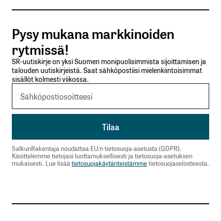
Tilaa SalkunRakentajan uutiskirje
Pysy mukana markkinoiden
Lähetä kommentti
rytmissä!
SR-uutiskirje on yksi Suomen monipuolisimmista sijoittamisen ja
talouden uutiskirjeistä. Saat sähköpostiisi mielenkiintoisimmat
sisällöt kolmesti viikossa.
SalkunRakentaja noudattaa EU:n tietosuoja-asetusta (GDPR).
Käsittelemme tietojasi luottamuksellisesti ja tietosuoja-asetuksen
mukaisesti. Lue lisää
tietosuojakäytänteistämme
tietosuojaselosteesta.