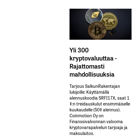
Yli 300
kryptovaluuttaa -
Rajattomasti
mahdollisuuksia
Tarjous SalkunRakentajan
lukijoille: Käyttämällä​ ​
alennuskoodia​ ​SRFI17X,​ ​saat​ ​1
%:n treidauskulut​ ​ensimmäiselle​ ​
kuukaudelle​ ​(50%​ ​alennus).
Coinmotion Oy on
Finanssivalvonnan valvoma
kryptovarapalvelun tarjoaja ja
maksulaitos.