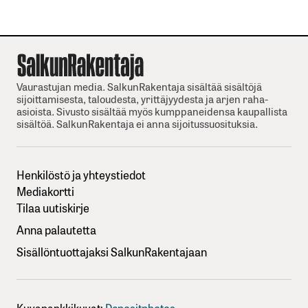
Vaurastujan media. SalkunRakentaja sisältää sisältöjä
sijoittamisesta, taloudesta, yrittäjyydesta ja arjen raha-
asioista. Sivusto sisältää myös kumppaneidensa kaupallista
sisältöä. SalkunRakentaja ei anna sijoitussuosituksia.
Henkilöstö ja yhteystiedot
Mediakortti
Tilaa uutiskirje
Anna palautetta
Sisällöntuottajaksi SalkunRakentajaan
Kuvapankkikuvat:
Depositphotos