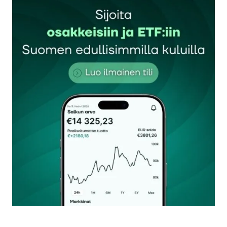
Sähköpostiosoitettasi ei julkaista.
Pakolliset
kentät on merkitty
*
Kommentti
*
Nimesi tai nimimerkkisi
*
Sähköpostiosoitteesi
*