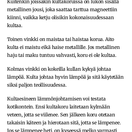
Kuitenkin joissakin kultakoruissa on lukon sisällä
metallinen jousi, joka saattaa tarttua magneettiin
kiinni, vaikka ketju olisikin kokonaisuudessaan
kultaa.
Toinen vinkki on maistaa tai haistaa korua. Aito
kulta ei maistu eikä haise metallille. Jos metallinen
haju tai maku tuntuu vahvasti, koru ei ole kultaa.
Kolmas vinkki on kokeilla kullan kykyä johtaa
lämpöä. Kulta johtaa hyvin lämpöä ja sitä käytetään
siksi paljon teollisuudessa.
Kultaesineen lämmönjohtamisen voi testata
kotikontein. Ensi kultakoru laitetaan kylmään
veteen, jotta se viilenee. Sen jälkeen koru otetaan
takaisin käteen ja hierotaan sitä, jotta se lämpenee.
Jos se lämpenee heti, on kyseessä melko varmasti