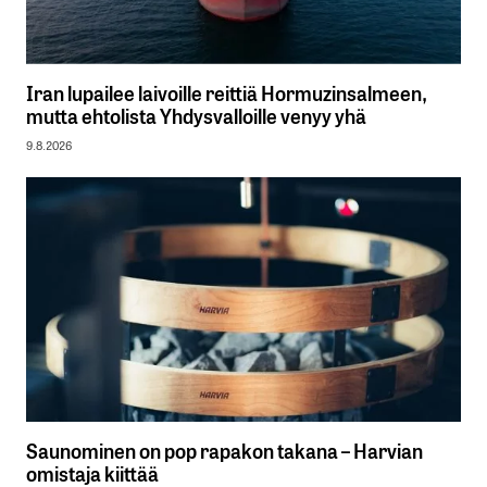
Iran lupailee laivoille reittiä Hormuzinsalmeen,
mutta ehtolista Yhdysvalloille venyy yhä
9.8.2026
Saunominen on pop rapakon takana – Harvian
omistaja kiittää