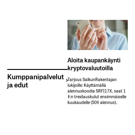
Aloita kaupankäynti
kryptovaluutoilla
Kumppanipalvelut
Tarjous SalkunRakentajan
ja edut
lukijoille: Käyttämällä​ ​
alennuskoodia​ ​SRFI17X,​ ​saat​ ​1
%:n treidauskulut​ ​ensimmäiselle​ ​
kuukaudelle​ ​(50%​ ​alennus).