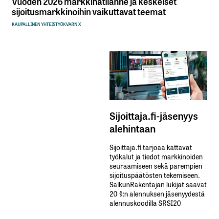
Vuoden 2026 markkinatilanne ja keskeiset
sijoitusmarkkinoihin vaikuttavat teemat
KAUPALLINEN YHTEISTYÖ
KVARN X
Sijoittaja.fi-jäsenyys
alehintaan
Sijoittaja.fi tarjoaa kattavat
työkalut ja tiedot markkinoiden
seuraamiseen sekä parempien
sijoituspäätösten tekemiseen.
SalkunRakentajan lukijat saavat
20 %:n alennuksen jäsenyydestä
alennuskoodilla SRSI20