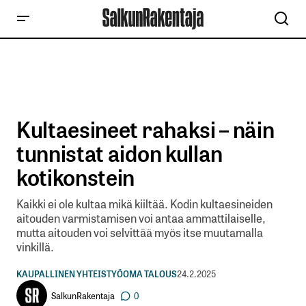
Kultaesineet rahaksi – näin
tunnistat aidon kullan
kotikonstein
Kaikki ei ole kultaa mikä kiiltää. Kodin kultaesineiden
aitouden varmistamisen voi antaa ammattilaiselle,
mutta aitouden voi selvittää myös itse muutamalla
vinkillä.
KAUPALLINEN YHTEISTYÖ
OMA TALOUS
24.2.2025
SalkunRakentaja
0