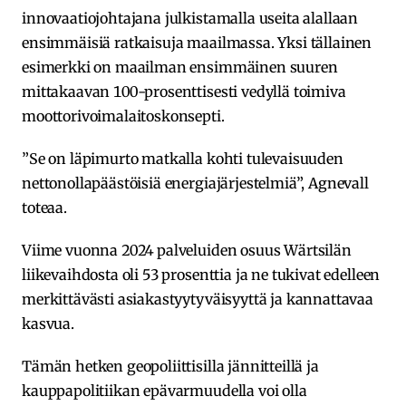
innovaatiojohtajana julkistamalla useita alallaan
ensimmäisiä ratkaisuja maailmassa. Yksi tällainen
esimerkki on maailman ensimmäinen suuren
mittakaavan 100-prosenttisesti vedyllä toimiva
moottorivoimalaitoskonsepti.
”Se on läpimurto matkalla kohti tulevaisuuden
nettonollapäästöisiä energiajärjestelmiä”, Agnevall
toteaa.
Viime vuonna 2024 palveluiden osuus Wärtsilän
liikevaihdosta oli 53 prosenttia ja ne tukivat edelleen
merkittävästi asiakastyytyväisyyttä ja kannattavaa
kasvua.
Tämän hetken geopoliittisilla jännitteillä ja
kauppapolitiikan epävarmuudella voi olla