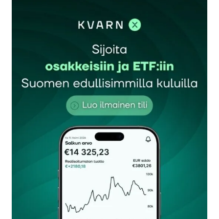
kirjautua
sisään
rekisteröityä
Sähköpostiosoitettasi ei julkaista.
Pakolliset
kentät on merkitty
*
Kommentti
*
Nimesi tai nimimerkkisi
*