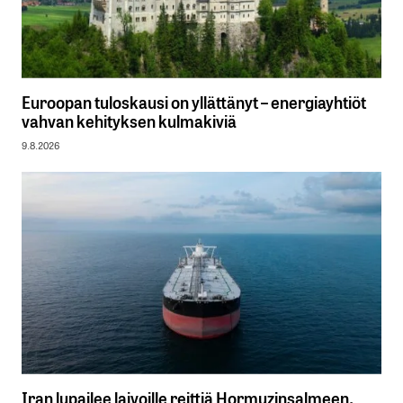
Euroopan tuloskausi on yllättänyt – energiayhtiöt
vahvan kehityksen kulmakiviä
9.8.2026
Iran lupailee laivoille reittiä Hormuzinsalmeen,