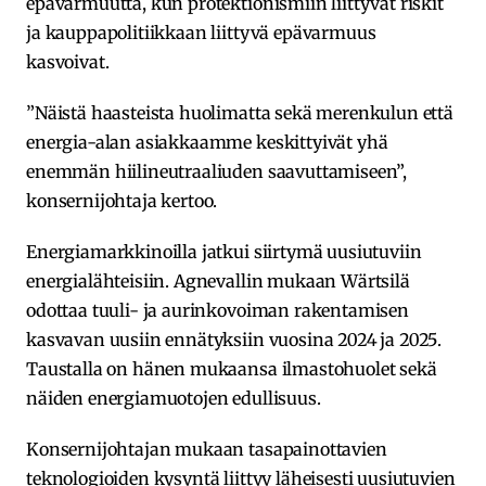
epävarmuutta, kun protektionismiin liittyvät riskit
ja kauppapolitiikkaan liittyvä epävarmuus
kasvoivat.
”Näistä haasteista huolimatta sekä merenkulun että
energia-alan asiakkaamme keskittyivät yhä
enemmän hiilineutraaliuden saavuttamiseen”,
konsernijohtaja kertoo.
Energiamarkkinoilla jatkui siirtymä uusiutuviin
energialähteisiin. Agnevallin mukaan Wärtsilä
odottaa tuuli- ja aurinkovoiman rakentamisen
kasvavan uusiin ennätyksiin vuosina 2024 ja 2025.
Taustalla on hänen mukaansa ilmastohuolet sekä
näiden energiamuotojen edullisuus.
Konsernijohtajan mukaan tasapainottavien
teknologioiden kysyntä liittyy läheisesti uusiutuvien