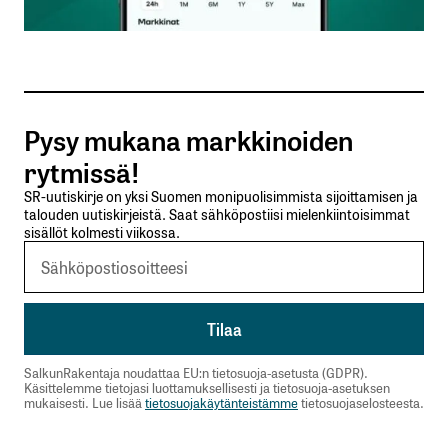
Sähköpostiosoitteesi
*
Tilaa SalkunRakentajan uutiskirje
Pysy mukana markkinoiden
Lähetä kommentti
rytmissä!
SR-uutiskirje on yksi Suomen monipuolisimmista sijoittamisen ja
talouden uutiskirjeistä. Saat sähköpostiisi mielenkiintoisimmat
sisällöt kolmesti viikossa.
SalkunRakentaja noudattaa EU:n tietosuoja-asetusta (GDPR).
Käsittelemme tietojasi luottamuksellisesti ja tietosuoja-asetuksen
mukaisesti. Lue lisää
tietosuojakäytänteistämme
tietosuojaselosteesta.