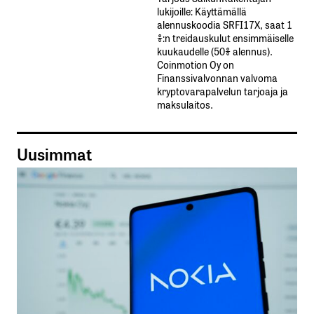
lukijoille: Käyttämällä​ ​
alennuskoodia​ ​SRFI17X,​ ​saat​ ​1
%:n treidauskulut​ ​ensimmäiselle​ ​
kuukaudelle​ ​(50%​ ​alennus).
Coinmotion Oy on
Finanssivalvonnan valvoma
kryptovarapalvelun tarjoaja ja
maksulaitos.
Uusimmat