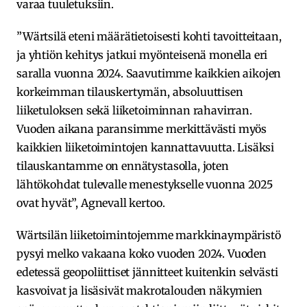
varaa tuuletuksiin.
”Wärtsilä eteni määrätietoisesti kohti tavoitteitaan,
ja yhtiön kehitys jatkui myönteisenä monella eri
saralla vuonna 2024. Saavutimme kaikkien aikojen
korkeimman tilauskertymän, absoluuttisen
liiketuloksen sekä liiketoiminnan rahavirran.
Vuoden aikana paransimme merkittävästi myös
kaikkien liiketoimintojen kannattavuutta. Lisäksi
tilauskantamme on ennätystasolla, joten
lähtökohdat tulevalle menestykselle vuonna 2025
ovat hyvät”, Agnevall kertoo.
Wärtsilän liiketoimintojemme markkinaympäristö
pysyi melko vakaana koko vuoden 2024. Vuoden
edetessä geopoliittiset jännitteet kuitenkin selvästi
kasvoivat ja lisäsivät makrotalouden näkymien