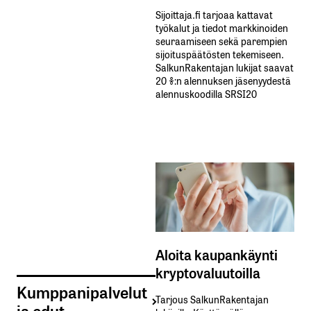
Sijoittaja.fi tarjoaa kattavat
työkalut ja tiedot markkinoiden
seuraamiseen sekä parempien
sijoituspäätösten tekemiseen.
SalkunRakentajan lukijat saavat
20 %:n alennuksen jäsenyydestä
alennuskoodilla SRSI20
Aloita kaupankäynti
kryptovaluutoilla
Kumppanipalvelut
Tarjous SalkunRakentajan
ja edut