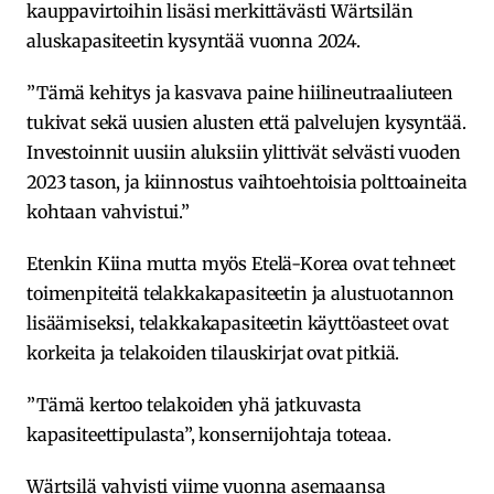
kauppavirtoihin lisäsi merkittävästi Wärtsilän
aluskapasiteetin kysyntää vuonna 2024.
”Tämä kehitys ja kasvava paine hiilineutraaliuteen
tukivat sekä uusien alusten että palvelujen kysyntää.
Investoinnit uusiin aluksiin ylittivät selvästi vuoden
2023 tason, ja kiinnostus vaihtoehtoisia polttoaineita
kohtaan vahvistui.”
Etenkin Kiina mutta myös Etelä-Korea ovat tehneet
toimenpiteitä telakkakapasiteetin ja alustuotannon
lisäämiseksi, telakkakapasiteetin käyttöasteet ovat
korkeita ja telakoiden tilauskirjat ovat pitkiä.
”Tämä kertoo telakoiden yhä jatkuvasta
kapasiteettipulasta”, konsernijohtaja toteaa.
Wärtsilä vahvisti viime vuonna asemaansa