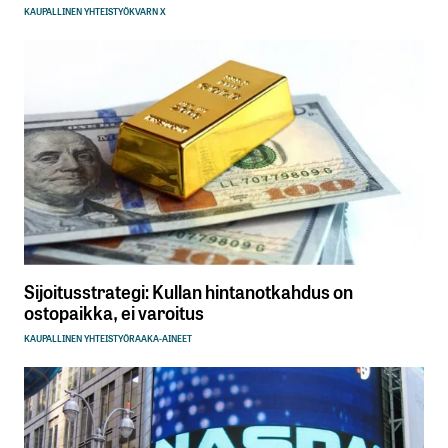
KAUPALLINEN YHTEISTYÖ
KVARN X
Sijoitusstrategi: Kullan hintanotkahdus on
ostopaikka, ei varoitus
KAUPALLINEN YHTEISTYÖ
RAAKA-AINEET