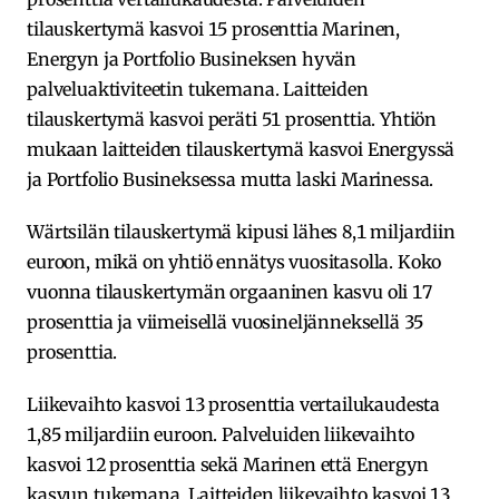
tilauskertymä kasvoi 15 prosenttia Marinen,
Energyn ja Portfolio Busineksen hyvän
palveluaktiviteetin tukemana. Laitteiden
tilauskertymä kasvoi peräti 51 prosenttia. Yhtiön
mukaan laitteiden tilauskertymä kasvoi Energyssä
ja Portfolio Busineksessa mutta laski Marinessa.
Wärtsilän tilauskertymä kipusi lähes 8,1 miljardiin
euroon, mikä on yhtiö ennätys vuositasolla. Koko
vuonna tilauskertymän orgaaninen kasvu oli 17
prosenttia ja viimeisellä vuosineljänneksellä 35
prosenttia.
Liikevaihto kasvoi 13 prosenttia vertailukaudesta
1,85 miljardiin euroon. Palveluiden liikevaihto
kasvoi 12 prosenttia sekä Marinen että Energyn
kasvun tukemana. Laitteiden liikevaihto kasvoi 13