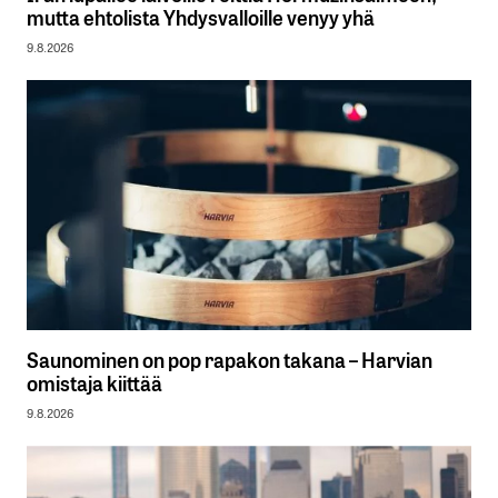
mutta ehtolista Yhdysvalloille venyy yhä
9.8.2026
Saunominen on pop rapakon takana – Harvian
omistaja kiittää
9.8.2026