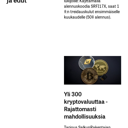
lukijoille: Käyttämällä​ ​
alennuskoodia​ ​SRFI17X,​ ​saat​ ​1
%:n treidauskulut​ ​ensimmäiselle​ ​
kuukaudelle​ ​(50%​ ​alennus).
Yli 300
kryptovaluuttaa -
Rajattomasti
mahdollisuuksia
Tarjous SalkunRakentajan