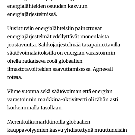
energialähteiden osuuden kasvuun
energiajärjestelmissä.
Uusiutuviin energialähteisiin painottuvat
energiajärjestelmät edellyttävät monenlaista
joustavuutta. Sähköjärjestelmää tasapainottavilla
säätövoimalaitoksilla on energian varastoinnin
ohella ratkaiseva rooli globaalien
ilmastotavoitteiden saavuttamisessa, Agnevall
toteaa.
Viime vuonna sekä säätövoiman että energian
varastoinnin markkina-aktiviteetti oli tähän asti
korkeimmalla tasollaan.
Merenkulkumarkkinoilla globaalien
kauppavolyymien kasvu yhdistettynä muuttuneisiin