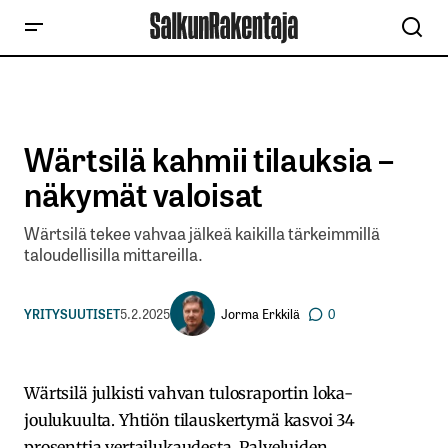
Wärtsilä kahmii tilauksia –
näkymät valoisat
Wärtsilä tekee vahvaa jälkeä kaikilla tärkeimmillä
taloudellisilla mittareilla.
Jorma Erkkilä
YRITYSUUTISET
5.2.2025
0
Wärtsilä julkisti vahvan tulosraportin loka-
joulukuulta. Yhtiön tilauskertymä kasvoi 34
prosenttia vertailukaudesta. Palveluiden