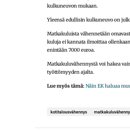
kulkuneuvon mukaan.
Yleensä edullisin kulkuneuvo on julki
Matkakuluista vähennetään omavastuu
kuluja ei kannata ilmoittaa ollenka
enintään 7000 euroa.
Matkakuluvähennystä voi hakea vain t
työttömyyden ajalta.
Lue myös tämä:
Näin EK haluaa muu
kotitalousvähennys
matkakuluvähenny