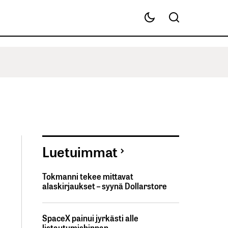
Luetuimmat
Tokmanni tekee mittavat
alaskirjaukset – syynä Dollarstore
SpaceX painui jyrkästi alle
listautumishinnan