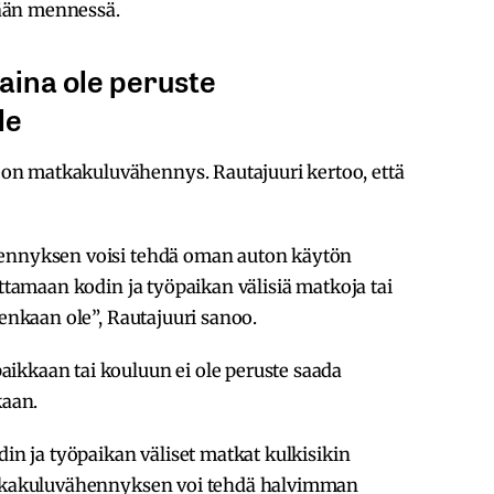
ään mennessä.
 aina ole peruste
le
n matkakuluvähennys. Rautajuuri kertoo, että
hennyksen voisi tehdä oman auton käytön
ittamaan kodin ja työpaikan välisiä matkoja tai
tenkaan ole”, Rautajuuri sanoo.
ikkaan tai kouluun ei ole peruste saada
kaan.
din ja työpaikan väliset matkat kulkisikin
matkakuluvähennyksen voi tehdä halvimman