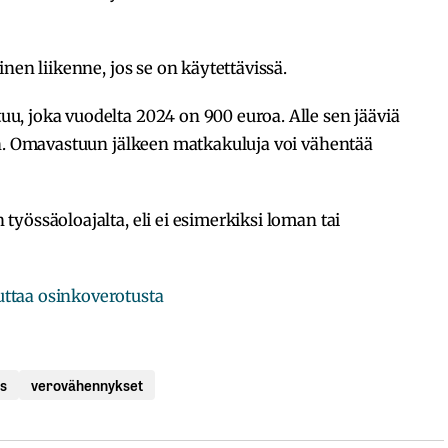
nen liikenne, jos se on käytettävissä.
, joka vuodelta 2024 on 900 euroa. Alle sen jääviä
an. Omavastuun jälkeen matkakuluja voi vähentää
yössäoloajalta, eli ei esimerkiksi loman tai
ttaa osinkoverotusta
s
verovähennykset