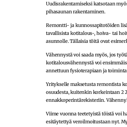
Uudisrakentamiseksi katsotaan myös 
pihasaunan rakentaminen.
Remontti- ja kunnossapitotöiden lis
tavallisista kotitalous-, hoiva- tai ho
asunnolle. Tällaisia töitä ovat esimerk
Vähennystä voi saada myös, jos työ
kotitalousvähennystä voi ensimmäis
annettuun fysioterapiaan ja toimint
Yritykselle maksetusta remontista k
osuudesta, kuitenkin korkeintaan 2 2
ennakkoperintärekisteriin. Vähenn
Viime vuonna teetetyistä töistä voi
esitäytettyä veroilmoitustaan nyt. 