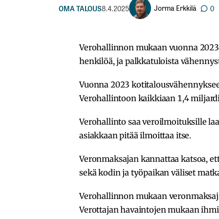
Jorma Erkkilä
OMA TALOUS
8.4.2025
0
Verohallinnon mukaan vuonna 2023 
henkilöä, ja palkkatuloista vähennyst
Vuonna 2023 kotitalousvähennykseen
Verohallintoon kaikkiaan 1,4 miljard
Verohallinto saa veroilmoituksille l
asiakkaan pitää ilmoittaa itse.
Veronmaksajan kannattaa katsoa, e
sekä kodin ja työpaikan väliset matka
Verohallinnon mukaan veronmaksajil
Verottajan havaintojen mukaan ihmis