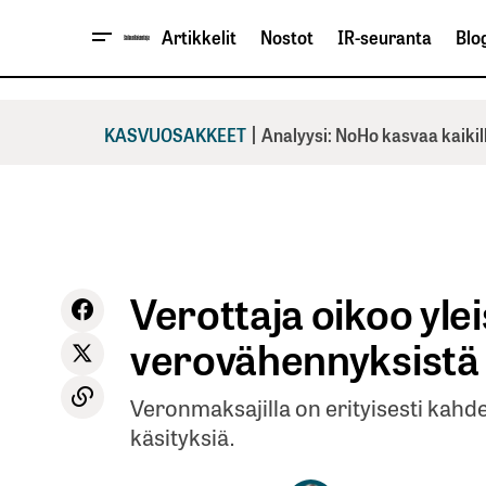
Artikkelit
Nostot
IR-seuranta
Blog
|
KASVUOSAKKEET
Analyysi: NoHo kasvaa kaikil
Verottaja oikoo yle
verovähennyksistä
Veronmaksajilla on erityisesti kahd
käsityksiä.