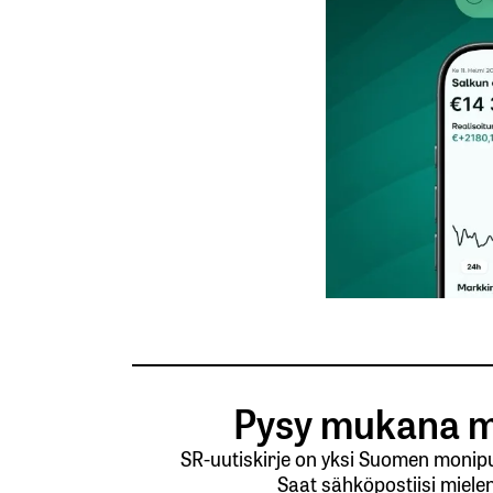
Nimesi tai nimimerkkisi
*
Tilaa SalkunRakentajan uutiskirje
Lähetä kommentti
Pysy mukana m
SR-uutiskirje on yksi Suomen monipuo
Saat sähköpostiisi mielen