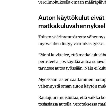
veroilmoituksella omaan määräpäiv
Auton käyttökulut eivät
matkakuluvähennyksel
Toinen väärinymmärretty vähennys o
myös siihen liittyy väärinkäsityksiä.
”Moni kuvittelee, että matkakuluvä
perusteella, jos käyttää autoa sujuvo
tarvitsee autoa työssään. Näin ei kui
Myöskään lasten saattaminen hoitopa
vähennystä oman auton käytön mu
Rautajuuri muistuttaa, että vaikka ko
tosiasiassa autolla, verotuksessa 