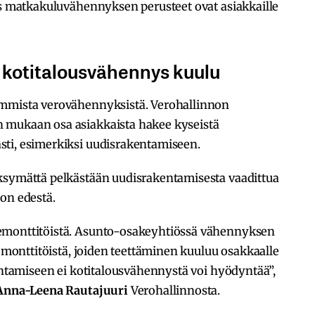
ös matkakuluvähennyksen perusteet ovat asiakkaille
 kotitalousvähennys kuulu
immista verovähennyksistä. Verohallinnon
 mukaan osa asiakkaista hakee kyseistä
ti, esimerkiksi uudisrakentamiseen.
ksymättä pelkästään uudisrakentamisesta vaadittua
ron edestä.
emonttitöistä. Asunto-osakeyhtiössä vähennyksen
remonttitöistä, joiden teettäminen kuuluu osakkaalle
kentamiseen ei kotitalousvähennystä voi hyödyntää”,
Anna-Leena Rautajuuri
Verohallinnosta.