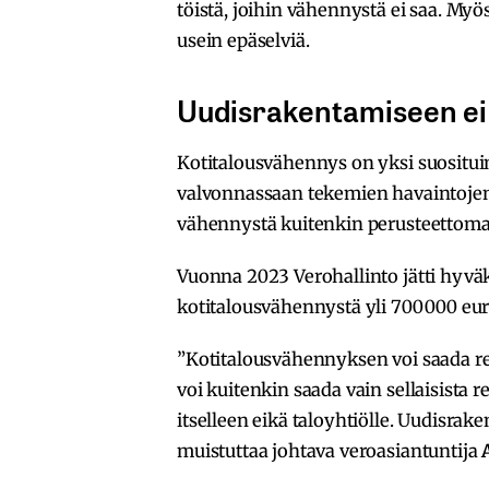
töistä, joihin vähennystä ei saa. My
usein epäselviä.
Uudisrakentamiseen ei
Kotitalousvähennys on yksi suositu
valvonnassaan tekemien havaintojen
vähennystä kuitenkin perusteettomas
Vuonna 2023 Verohallinto jätti hyvä
kotitalousvähennystä yli 700 000 eu
”Kotitalousvähennyksen voi saada r
voi kuitenkin saada vain sellaisista 
itselleen eikä taloyhtiölle. Uudisra
muistuttaa johtava veroasiantuntija