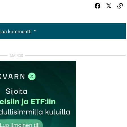
isää kommentti
isää kommentti
autua sisään
rekisteröityä
et kentät on merkitty
*