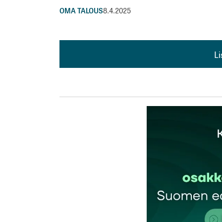
OMA TALOUS
8.4.2025
L
L
kirj
Sähköpostiosoitettasi ei julkaista.
Pakollis
Kommentti
*