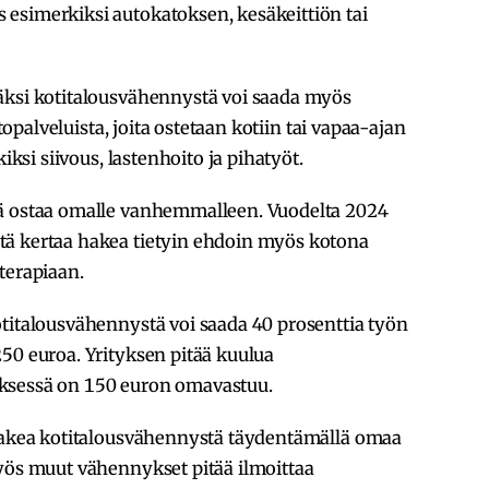
esimerkiksi autokatoksen, kesäkeittiön tai
äksi kotitalousvähennystä voi saada myös
itopalveluista, joita ostetaan kotiin tai vapaa-ajan
iksi siivous, lastenhoito ja pihatyöt.
tä ostaa omalle vanhemmalleen. Vuodelta 2024
tä kertaa hakea tietyin ehdoin myös kotona
aterapiaan.
otitalousvähennystä voi saada 40 prosenttia työn
50 euroa. Yrityksen pitää kuulua
yksessä on 150 euron omavastuu.
 hakea kotitalousvähennystä täydentämällä omaa
Myös muut vähennykset pitää ilmoittaa