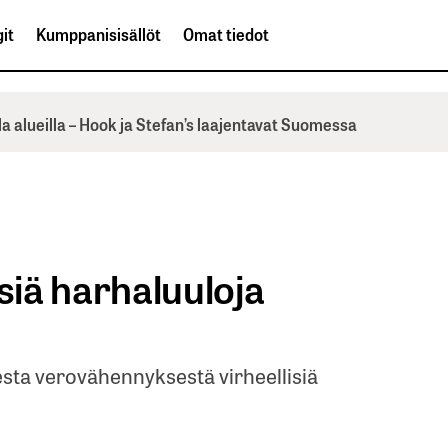
it
Kumppanisisällöt
Omat tiedot
la alueilla – Hook ja Stefan’s laajentavat Suomessa
isiä harhaluuloja
esta verovähennyksestä virheellisiä