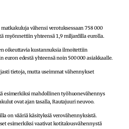
matkakuluja vähensi verotuksessaan 758 000
ä myönnettiin yhteensä 1,9 miljardilla eurolla.
 oikeuttavia kustannuksia ilmoitettiin
in euron edestä yhteensä noin 500 000 asiakkaalle.
aajasti tietoja, mutta useimmat vähennykset
ttä esimerkiksi mahdollinen työhuonevähennys
kulut ovat ajan tasalla, Rautajuuri neuvoo.
la on vääriä käsityksiä verovähennyksistä.
et esimerkiksi vaativat kotitalousvähennystä