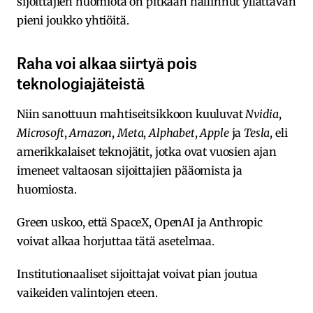
sijoittajien huomiota on pitkään hallinnut yllättävän
pieni joukko yhtiöitä.
Raha voi alkaa siirtyä pois
teknologiajäteistä
Niin sanottuun mahtiseitsikkoon kuuluvat
Nvidia
,
Microsoft
,
Amazon
,
Meta
,
Alphabet
,
Apple
ja
Tesla
, eli
amerikkalaiset teknojätit, jotka ovat vuosien ajan
imeneet valtaosan sijoittajien pääomista ja
huomiosta.
Green uskoo, että SpaceX, OpenAI ja Anthropic
voivat alkaa horjuttaa tätä asetelmaa.
Institutionaaliset sijoittajat voivat pian joutua
vaikeiden valintojen eteen.