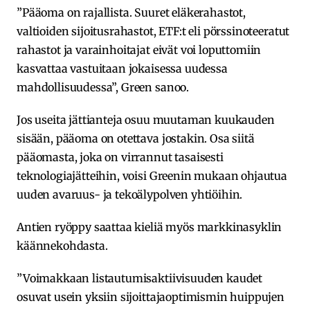
”Pääoma on rajallista. Suuret eläkerahastot,
valtioiden sijoitusrahastot, ETF:t eli pörssinoteeratut
rahastot ja varainhoitajat eivät voi loputtomiin
kasvattaa vastuitaan jokaisessa uudessa
mahdollisuudessa”, Green sanoo.
Jos useita jättianteja osuu muutaman kuukauden
sisään, pääoma on otettava jostakin. Osa siitä
pääomasta, joka on virrannut tasaisesti
teknologiajätteihin, voisi Greenin mukaan ohjautua
uuden avaruus- ja tekoälypolven yhtiöihin.
Antien ryöppy saattaa kieliä myös markkinasyklin
käännekohdasta.
”Voimakkaan listautumisaktiivisuuden kaudet
osuvat usein yksiin sijoittajaoptimismin huippujen