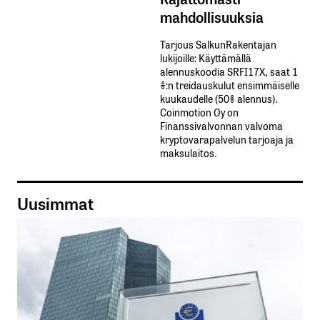
mahdollisuuksia
Tarjous SalkunRakentajan
lukijoille: Käyttämällä​ ​
alennuskoodia​ ​SRFI17X,​ ​saat​ ​1
%:n treidauskulut​ ​ensimmäiselle​ ​
kuukaudelle​ ​(50%​ ​alennus).
Coinmotion Oy on
Finanssivalvonnan valvoma
kryptovarapalvelun tarjoaja ja
maksulaitos.
Uusimmat