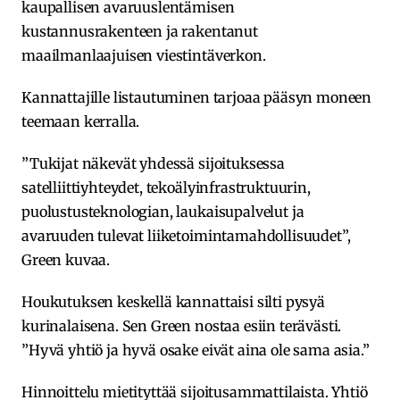
kaupallisen avaruuslentämisen
kustannusrakenteen ja rakentanut
maailmanlaajuisen viestintäverkon.
Kannattajille listautuminen tarjoaa pääsyn moneen
teemaan kerralla.
”Tukijat näkevät yhdessä sijoituksessa
satelliittiyhteydet, tekoälyinfrastruktuurin,
puolustusteknologian, laukaisupalvelut ja
avaruuden tulevat liiketoimintamahdollisuudet”,
Green kuvaa.
Houkutuksen keskellä kannattaisi silti pysyä
kurinalaisena. Sen Green nostaa esiin terävästi.
”Hyvä yhtiö ja hyvä osake eivät aina ole sama asia.”
Hinnoittelu mietityttää sijoitusammattilaista. Yhtiö