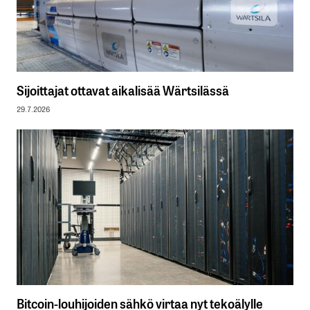
Sijoittajat ottavat aikalisää Wärtsilässä
29.7.2026
Bitcoin-louhijoiden sähkö virtaa nyt tekoälylle