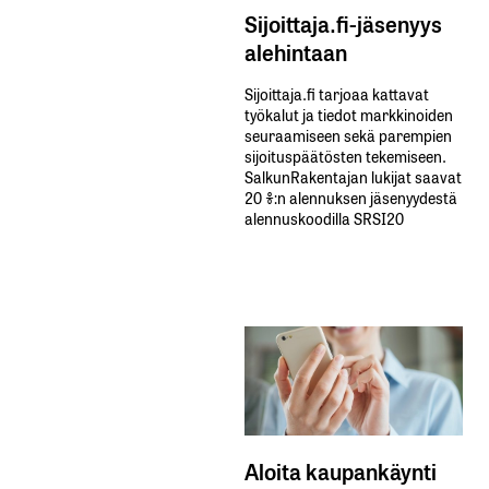
Sijoittaja.fi-jäsenyys
alehintaan
Sijoittaja.fi tarjoaa kattavat
työkalut ja tiedot markkinoiden
seuraamiseen sekä parempien
sijoituspäätösten tekemiseen.
SalkunRakentajan lukijat saavat
20 %:n alennuksen jäsenyydestä
alennuskoodilla SRSI20
Aloita kaupankäynti