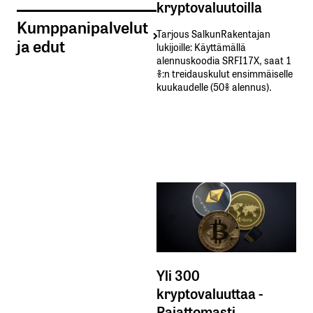
kryptovaluutoilla
Kumppanipalvelut
Tarjous SalkunRakentajan
ja edut
lukijoille: Käyttämällä​ ​
alennuskoodia​ ​SRFI17X,​ ​saat​ ​1
%:n treidauskulut​ ​ensimmäiselle​ ​
kuukaudelle​ ​(50%​ ​alennus).
Yli 300
kryptovaluuttaa -
Rajattomasti