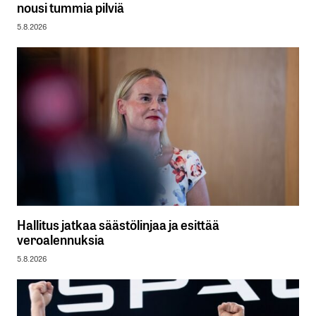
nousi tummia pilviä
5.8.2026
Hallitus jatkaa säästölinjaa ja esittää
veroalennuksia
5.8.2026