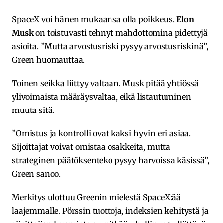
SpaceX voi hänen mukaansa olla poikkeus.
Elon
Musk
on toistuvasti tehnyt mahdottomina pidettyjä
asioita. ”Mutta arvostusriski pysyy arvostusriskinä”,
Green huomauttaa.
Toinen seikka liittyy valtaan. Musk pitää yhtiössä
ylivoimaista määräysvaltaa, eikä listautuminen
muuta sitä.
”Omistus ja kontrolli ovat kaksi hyvin eri asiaa.
Sijoittajat voivat omistaa osakkeita, mutta
strateginen päätöksenteko pysyy harvoissa käsissä”,
Green sanoo.
Merkitys ulottuu Greenin mielestä SpaceX:ää
laajemmalle. Pörssin tuottoja, indeksien kehitystä ja