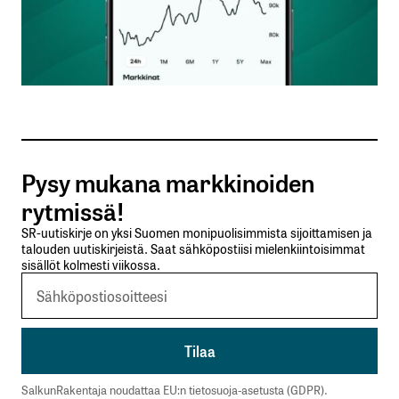
Nimesi tai nimimerkkisi
*
Sähköpostiosoitteesi
*
Tilaa SalkunRakentajan uutiskirje
Pysy mukana markkinoiden
Lähetä kommentti
rytmissä!
SR-uutiskirje on yksi Suomen monipuolisimmista sijoittamisen ja
talouden uutiskirjeistä. Saat sähköpostiisi mielenkiintoisimmat
sisällöt kolmesti viikossa.
SalkunRakentaja noudattaa EU:n tietosuoja-asetusta (GDPR).