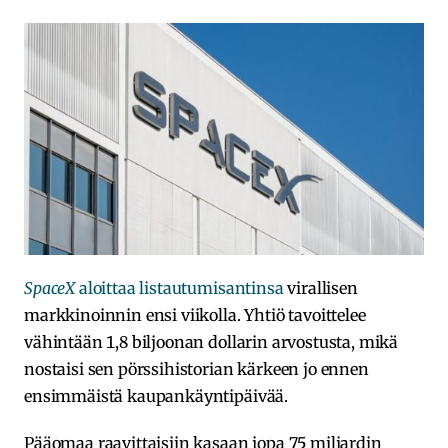
SpaceX
aloittaa listautumisantinsa
virallisen
markkinoinnin ensi viikolla. Yhtiö tavoittelee
vähintään 1,8 biljoonan dollarin arvostusta, mikä
nostaisi sen pörssihistorian kärkeen jo ennen
ensimmäistä kaupankäyntipäivää.
Pääomaa raavittaisiin kasaan jopa 75 miljardin