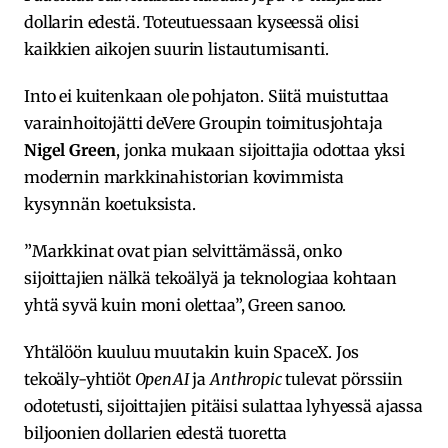
dollarin edestä. Toteutuessaan kyseessä olisi
kaikkien aikojen suurin listautumisanti.
Into ei kuitenkaan ole pohjaton. Siitä muistuttaa
varainhoitojätti deVere Groupin toimitusjohtaja
Nigel Green
, jonka mukaan sijoittajia odottaa yksi
modernin markkinahistorian kovimmista
kysynnän koetuksista.
”Markkinat ovat pian selvittämässä, onko
sijoittajien nälkä tekoälyä ja teknologiaa kohtaan
yhtä syvä kuin moni olettaa”, Green sanoo.
Yhtälöön kuuluu muutakin kuin SpaceX. Jos
tekoäly-yhtiöt
OpenAI
ja
Anthropic
tulevat pörssiin
odotetusti, sijoittajien pitäisi sulattaa lyhyessä ajassa
biljoonien dollarien edestä tuoretta