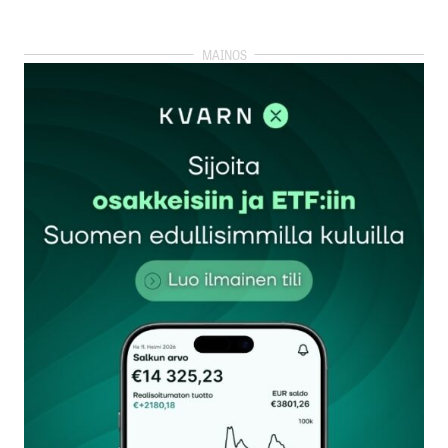
kirjautua
sisään
rekisteröityä
Sähköpostiosoitettasi ei julkaista.
Pakolliset
kentät on merkitty
*
Kommentti
*