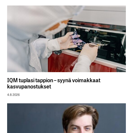
IQM tuplasi tappion – syynä voimakkaat
kasvupanostukset
4.8.2026