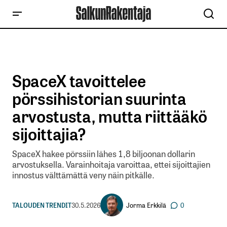
SpaceX tavoittelee
pörssihistorian suurinta
arvostusta, mutta riittääkö
sijoittajia?
SpaceX hakee pörssiin lähes 1,8 biljoonan dollarin
arvostuksella. Varainhoitaja varoittaa, ettei sijoittajien
innostus välttämättä veny näin pitkälle.
Jorma Erkkilä
TALOUDEN TRENDIT
30.5.2026
0