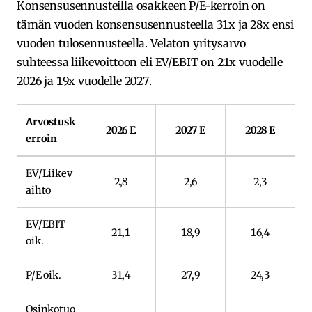
Konsensusennusteilla osakkeen P/E-kerroin on
tämän vuoden konsensusennusteella 31x ja 28x ensi
vuoden tulosennusteella. Velaton yritysarvo
suhteessa liikevoittoon eli EV/EBIT on 21x vuodelle
2026 ja 19x vuodelle 2027.
Arvostusk
2026 E
2027 E
2028 E
erroin
EV/Liikev
2,8
2,6
2,3
aihto
EV/EBIT
21,1
18,9
16,4
oik.
P/E oik.
31,4
27,9
24,3
Osinkotuo