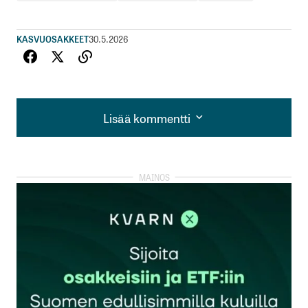
KASVUOSAKKEET
30.5.2026
Lisää kommentti
Lisää kommentti
kirjautua
sisään
rekisteröityä