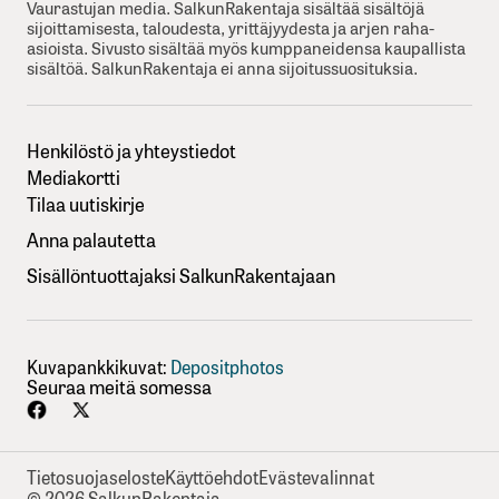
Vaurastujan media. SalkunRakentaja sisältää sisältöjä
sijoittamisesta, taloudesta, yrittäjyydesta ja arjen raha-
asioista. Sivusto sisältää myös kumppaneidensa kaupallista
sisältöä. SalkunRakentaja ei anna sijoitussuosituksia.
Henkilöstö ja yhteystiedot
Mediakortti
Tilaa uutiskirje
Anna palautetta
Sisällöntuottajaksi SalkunRakentajaan
Kuvapankkikuvat:
Depositphotos
Seuraa meitä somessa
Tietosuojaseloste
Käyttöehdot
Evästevalinnat
© 2026 SalkunRakentaja