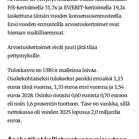
P/E-kertoimella 31,7x ja EV/EBIT-kertoimella 19,2x
laskettuna tämän vuoden konsensusennusteella.
Ensi vuoden ennusteilla arvostuskertoimet ovat
hieman maltillisemmat.
Arvostuskertoimet eivät juuri jätä tilaa
pettymyksille.
Tuloskasvu on UBS:n malleissa loivaa.
Osakekohtaiseksi tulokseksi pankki ennakoi 1,15
euroa tänä vuonna, 1,33 euroa ensi vuonna ja 1,54
euroa 2028. Osinko nousisi 0,60 eurosta 0,70 euroon
eli noin 1,6 prosentin tuottoon. Tase on vankka, sillä
nettokassa oli vuoden 2025 lopussa 2,0 miljardia
euroa.
Analyytikot kallistuvat varovaisuuteen