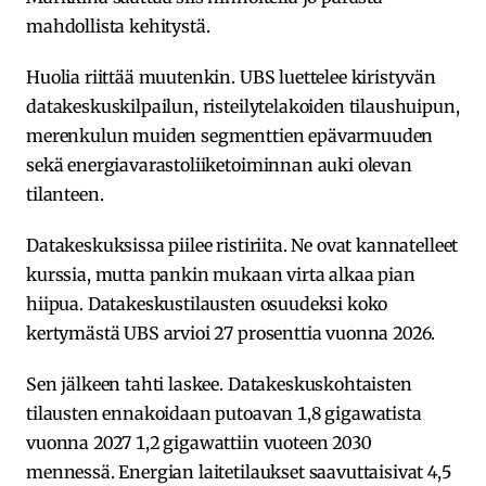
mahdollista kehitystä.
Huolia riittää muutenkin. UBS luettelee kiristyvän
datakeskuskilpailun, risteilytelakoiden tilaushuipun,
merenkulun muiden segmenttien epävarmuuden
sekä energiavarastoliiketoiminnan auki olevan
tilanteen.
Datakeskuksissa piilee ristiriita. Ne ovat kannatelleet
kurssia, mutta pankin mukaan virta alkaa pian
hiipua. Datakeskustilausten osuudeksi koko
kertymästä UBS arvioi 27 prosenttia vuonna 2026.
Sen jälkeen tahti laskee. Datakeskuskohtaisten
tilausten ennakoidaan putoavan 1,8 gigawatista
vuonna 2027 1,2 gigawattiin vuoteen 2030
mennessä. Energian laitetilaukset saavuttaisivat 4,5