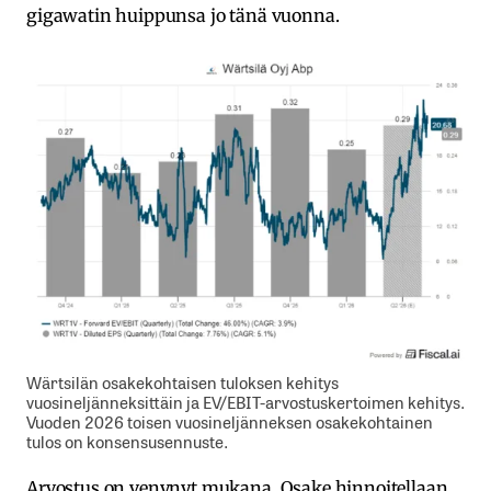
gigawatin huippunsa jo tänä vuonna.
Wärtsilän osakekohtaisen tuloksen kehitys
vuosineljänneksittäin ja EV/EBIT-arvostuskertoimen kehitys.
Vuoden 2026 toisen vuosineljänneksen osakekohtainen
tulos on konsensusennuste.
Arvostus on venynyt mukana. Osake hinnoitellaan