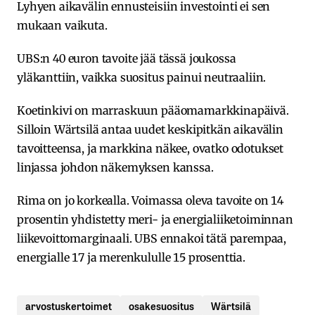
Lyhyen aikavälin ennusteisiin investointi ei sen
mukaan vaikuta.
UBS:n 40 euron tavoite jää tässä joukossa
yläkanttiin, vaikka suositus painui neutraaliin.
Koetinkivi on marraskuun pääomamarkkinapäivä.
Silloin Wärtsilä antaa uudet keskipitkän aikavälin
tavoitteensa, ja markkina näkee, ovatko odotukset
linjassa johdon näkemyksen kanssa.
Rima on jo korkealla. Voimassa oleva tavoite on 14
prosentin yhdistetty meri- ja energialiiketoiminnan
liikevoittomarginaali. UBS ennakoi tätä parempaa,
energialle 17 ja merenkululle 15 prosenttia.
arvostuskertoimet
osakesuositus
Wärtsilä