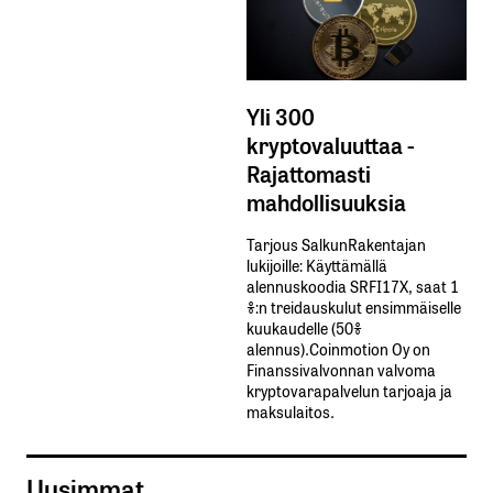
Yli 300
kryptovaluuttaa -
Rajattomasti
mahdollisuuksia
Tarjous SalkunRakentajan
lukijoille: Käyttämällä​ ​
alennuskoodia​ ​SRFI17X,​ ​saat​ ​1
%:n treidauskulut​ ​ensimmäiselle​ ​
kuukaudelle​ ​(50%​ ​
alennus).Coinmotion Oy on
Finanssivalvonnan valvoma
kryptovarapalvelun tarjoaja ja
maksulaitos.
Uusimmat