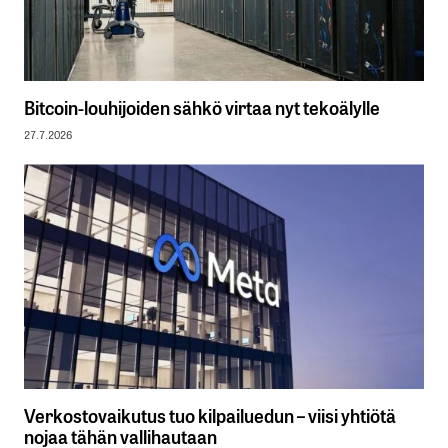
Bitcoin-louhijoiden sähkö virtaa nyt tekoälylle
27.7.2026
Verkostovaikutus tuo kilpailuedun – viisi yhtiötä
nojaa tähän vallihautaan