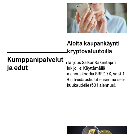
Aloita kaupankäynti
kryptovaluutoilla
Kumppanipalvelut
Tarjous SalkunRakentajan
ja edut
lukijoille: Käyttämällä​ ​
alennuskoodia​ ​SRFI17X,​ ​saat​ ​1
%:n treidauskulut​ ​ensimmäiselle​ ​
kuukaudelle​ ​(50%​ ​alennus).