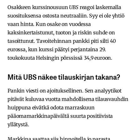
Osakkeen kurssinousuun
UBS
reagoi laskemalla
suosituksensa ostosta neutraaliin. Syy ei ole yhtiö
vaan hinta. Kun osake on vuodessa
kaksinkertaistunut, tuoton ja riskin suhde on
tasoittunut. Tavoitehinnan pankki piti silti 40
eurossa, kun kurssi päätyi perjantaina 29.
toukokuuta Helsingin pörssissä 34,9 euroon.
Mitä UBS näkee tilauskirjan takana?
Pankin viesti on ajoituksellinen. Sen analyytikot
pitävät kuluvaa vuotta mahdollisena tilausvauhdin
huippuna eivätkä odota marraskuun
pääomamarkkinapäivältä suurta positiivista
yllätystä.
Markkina saattaa siis hinnoitella jo parasta