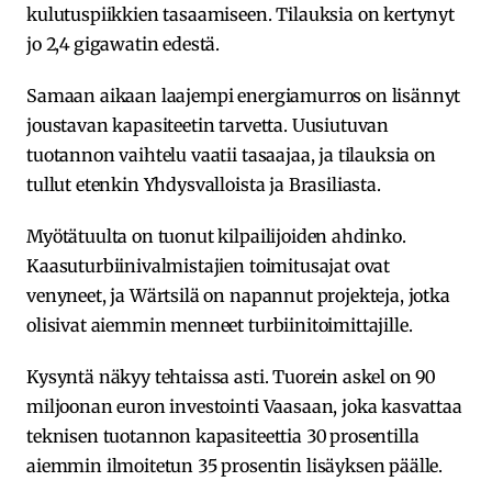
kulutuspiikkien tasaamiseen. Tilauksia on kertynyt
jo 2,4 gigawatin edestä.
Samaan aikaan laajempi energiamurros on lisännyt
joustavan kapasiteetin tarvetta. Uusiutuvan
tuotannon vaihtelu vaatii tasaajaa, ja tilauksia on
tullut etenkin Yhdysvalloista ja Brasiliasta.
Myötätuulta on tuonut kilpailijoiden ahdinko.
Kaasuturbiinivalmistajien toimitusajat ovat
venyneet, ja Wärtsilä on napannut projekteja, jotka
olisivat aiemmin menneet turbiinitoimittajille.
Kysyntä näkyy tehtaissa asti. Tuorein askel on 90
miljoonan euron investointi Vaasaan, joka kasvattaa
teknisen tuotannon kapasiteettia 30 prosentilla
aiemmin ilmoitetun 35 prosentin lisäyksen päälle.