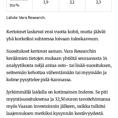
1,9
2,1
2,3
tto %
Lähde: Vara Research.
Kertoimet laskevat ensi vuotta kohti, mutta jäävät
yhä korkeiksi suhteessa loivaan tuloskasvuun.
Suositukset kertovat saman. Vara Researchin
keräämien tietojen mukaan yhtiötä seuraavasta 14
analyytikosta neljä antaa osto- tai lisää-suosituksen,
seitsemän kehottaa vähentämään tai myymään ja
kolme pysyttelee pidä-kannassa.
Jyrkimmällä laidalla on kotimainen Inderes. Se piti
myyntisuosituksensa ja 32,50 euron tavoitehintansa
myös Vaasan investoinnin jälkeen, vaikka tulkitsi
laajennuksen merkiksi kysynnän kestävyydestä.