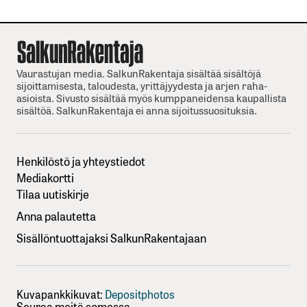
Vaurastujan media. SalkunRakentaja sisältää sisältöjä
sijoittamisesta, taloudesta, yrittäjyydesta ja arjen raha-
asioista. Sivusto sisältää myös kumppaneidensa kaupallista
sisältöä. SalkunRakentaja ei anna sijoitussuosituksia.
Henkilöstö ja yhteystiedot
Mediakortti
Tilaa uutiskirje
Anna palautetta
Sisällöntuottajaksi SalkunRakentajaan
Kuvapankkikuvat:
Depositphotos
Seuraa meitä somessa