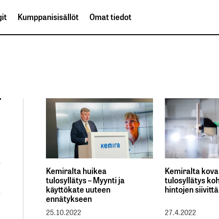
it
Kumppanisisällöt
Omat tiedot
Kemiralta huikea
Kemiralta kova
tulosyllätys – Myynti ja
tulosyllätys k
käyttökate uuteen
hintojen siivit
ennätykseen
25.10.2022
27.4.2022