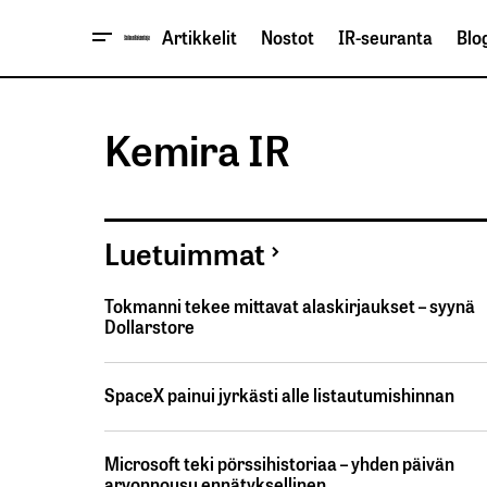
Artikkelit
Nostot
IR-seuranta
Blog
Kemira IR
Luetuimmat
Tokmanni tekee mittavat alaskirjaukset – syynä
Dollarstore
SpaceX painui jyrkästi alle listautumishinnan
Microsoft teki pörssihistoriaa – yhden päivän
arvonnousu ennätyksellinen