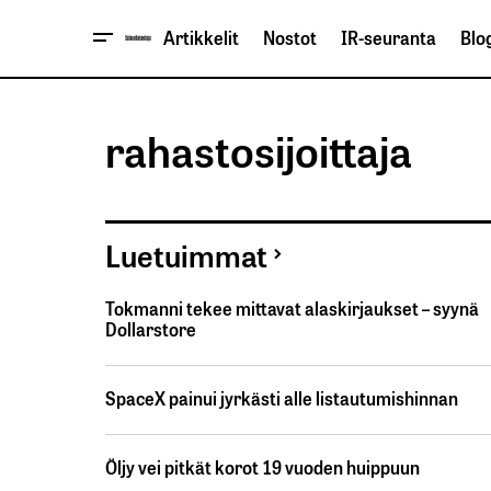
Artikkelit
Nostot
IR-seuranta
Blog
rahastosijoittaja
Luetuimmat
Tokmanni tekee mittavat alaskirjaukset – syynä
Dollarstore
SpaceX painui jyrkästi alle listautumishinnan
Öljy vei pitkät korot 19 vuoden huippuun