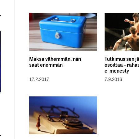
Maksa vähemmän, niin
Tutkimus sen jä
saat enemmän
osoittaa – rahas
ei menesty
17.2.2017
7.9.2016