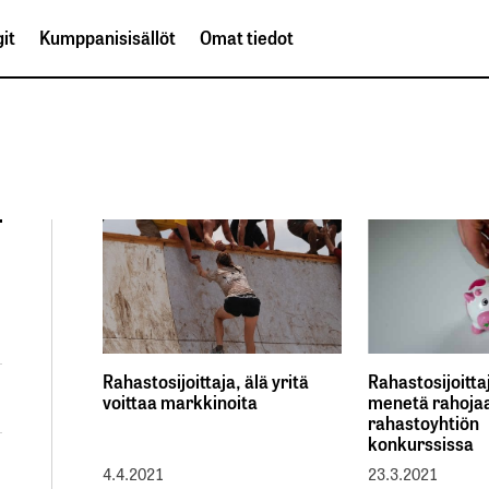
it
Kumppanisisällöt
Omat tiedot
Rahastosijoittaja, älä yritä
Rahastosijoittaj
voittaa markkinoita
menetä rahoja
rahastoyhtiön
konkurssissa
4.4.2021
23.3.2021