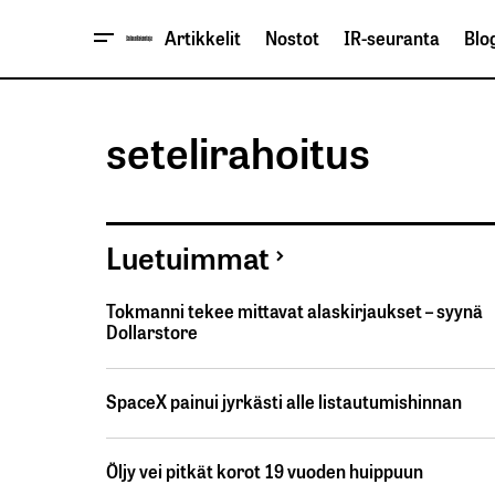
Artikkelit
Nostot
IR-seuranta
Blog
setelirahoitus
Luetuimmat
Tokmanni tekee mittavat alaskirjaukset – syynä
Dollarstore
SpaceX painui jyrkästi alle listautumishinnan
Öljy vei pitkät korot 19 vuoden huippuun