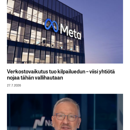
Verkostovaikutus tuo kilpailuedun – viisi yhtiötä
nojaa tähän vallihautaan
27.7.2026