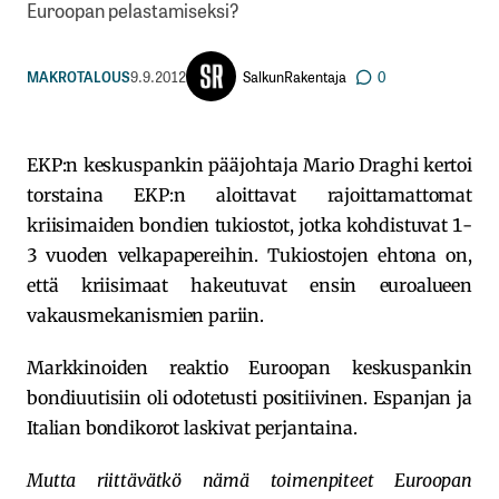
Euroopan pelastamiseksi?
SalkunRakentaja
MAKROTALOUS
9.9.2012
0
EKP:n keskuspankin pääjohtaja Mario Draghi kertoi
torstaina EKP:n aloittavat rajoittamattomat
kriisimaiden bondien tukiostot, jotka kohdistuvat 1-
3 vuoden velkapapereihin. Tukiostojen ehtona on,
että kriisimaat hakeutuvat ensin euroalueen
vakausmekanismien pariin.
Markkinoiden reaktio Euroopan keskuspankin
bondiuutisiin oli odotetusti positiivinen. Espanjan ja
Italian bondikorot laskivat perjantaina.
Mutta riittävätkö nämä toimenpiteet Euroopan