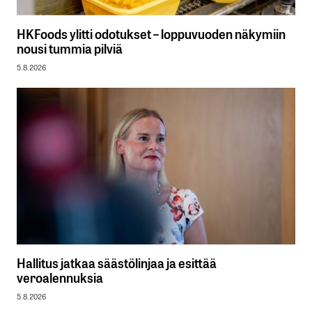
HKFoods ylitti odotukset – loppuvuoden näkymiin
nousi tummia pilviä
5.8.2026
Hallitus jatkaa säästölinjaa ja esittää
veroalennuksia
5.8.2026