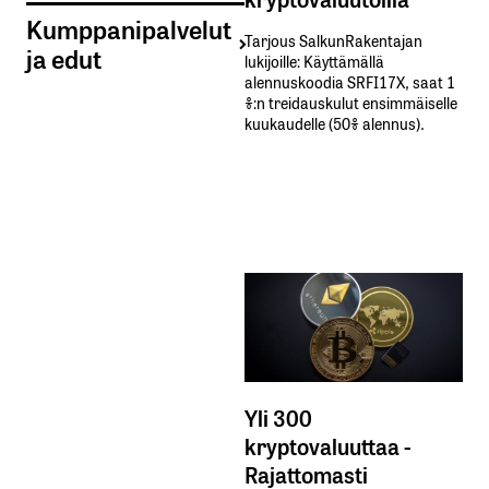
Kumppanipalvelut
Tarjous SalkunRakentajan
ja edut
lukijoille: Käyttämällä​ ​
alennuskoodia​ ​SRFI17X,​ ​saat​ ​1
%:n treidauskulut​ ​ensimmäiselle​ ​
kuukaudelle​ ​(50%​ ​alennus).
Yli 300
kryptovaluuttaa -
Rajattomasti