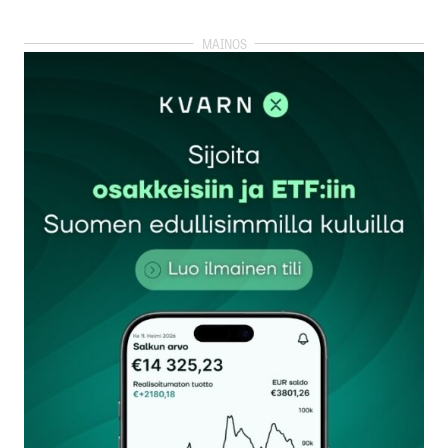
kirjautua
sisään
rekisteröityä
Sähköpostiosoitettasi ei julkaista.
Pakolliset
kentät on merkitty
*
Kommentti
*