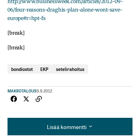
http://www.businessweek.com/articles/2012-09-
06/four-reasons-draghis-plan-alone-wont-save-
europe#r=hpt-fs
[break]
[break]
bondiostot
EKP
setelirahoitus
MAKROTALOUS
9.9.2012
Lisää kommentti
Lisää kommentti