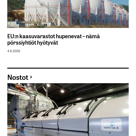
EU:n kaasuvarastot hupenevat – nämä
pörssiyhtiöt hyötyvät
4.8.2026
Nostot