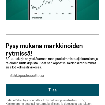
Nimesi tai nimimerkkisi
*
Sähköpostiosoitteesi
*
Tilaa SalkunRakentajan uutiskirje
Pysy mukana markkinoiden
Lähetä kommentti
rytmissä!
SR-uutiskirje on yksi Suomen monipuolisimmista sijoittamisen ja
talouden uutiskirjeistä. Saat sähköpostiisi mielenkiintoisimmat
sisällöt kolmesti viikossa.
SalkunRakentaja noudattaa EU:n tietosuoja-asetusta (GDPR).
Käsittelemme tietojasi luottamuksellisesti ja tietosuoja-asetuksen