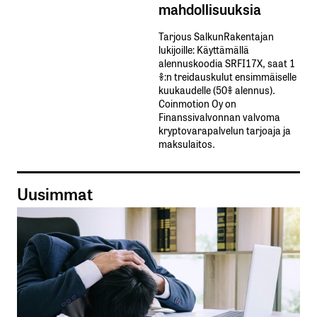
mahdollisuuksia
Tarjous SalkunRakentajan
lukijoille: Käyttämällä​ ​
alennuskoodia​ ​SRFI17X,​ ​saat​ ​1
%:n treidauskulut​ ​ensimmäiselle​ ​
kuukaudelle​ ​(50%​ ​alennus).
Coinmotion Oy on
Finanssivalvonnan valvoma
kryptovarapalvelun tarjoaja ja
maksulaitos.
Uusimmat