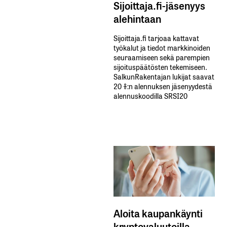
Sijoittaja.fi-jäsenyys
alehintaan
Sijoittaja.fi tarjoaa kattavat
työkalut ja tiedot markkinoiden
seuraamiseen sekä parempien
sijoituspäätösten tekemiseen.
SalkunRakentajan lukijat saavat
20 %:n alennuksen jäsenyydestä
alennuskoodilla SRSI20
Aloita kaupankäynti
kryptovaluutoilla