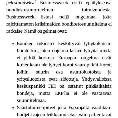
pelastamiseksi?
Businessweek esitti epäilyksensä
bondiostosuunnitelman toimivuudesta.
Businessweek listasi neljä ongelmaa, joita
rajoittamaton kriisimaiden bondiostosuunnitelma ei
ratkaise. Nämä ongelmat ovat:
Bondien tukiostot keskittyvät lyhytaikaisiin
bondeihin, joten ohjelma laskee lyhyitä mutta
ei pitkiä korkoja. Euroopan ongelma eivät
kuitenkaan ole lyhyet korot vaan pitkät korot,
joihin suurin osa asuntoluotoista ja
yritysluotoista ovat sidottuja. Yhdysvalloissa
keskuspankki FED on ostanut pitkäaikaisia
bondeja, mutta EKP:lla ei ole vastaavaa
suunnitelmaa.
Säästötoimenpiteet joita Espanjalta vaaditaan
budjettivajeen leikkaamiseksi, vain pahentavat