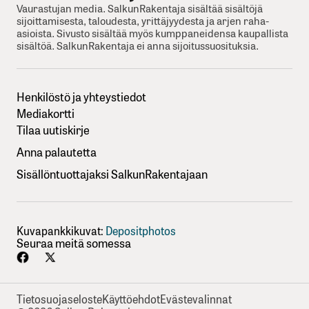
Vaurastujan media. SalkunRakentaja sisältää sisältöjä
sijoittamisesta, taloudesta, yrittäjyydesta ja arjen raha-
asioista. Sivusto sisältää myös kumppaneidensa kaupallista
sisältöä. SalkunRakentaja ei anna sijoitussuosituksia.
Henkilöstö ja yhteystiedot
Mediakortti
Tilaa uutiskirje
Anna palautetta
Sisällöntuottajaksi SalkunRakentajaan
Kuvapankkikuvat:
Depositphotos
Seuraa meitä somessa
Tietosuojaseloste
Käyttöehdot
Evästevalinnat