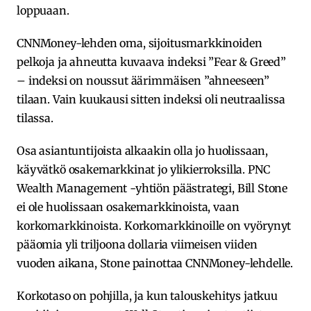
loppuaan.
CNNMoney-lehden oma, sijoitusmarkkinoiden
pelkoja ja ahneutta kuvaava indeksi ”Fear & Greed”
– indeksi on noussut äärimmäisen ”ahneeseen”
tilaan. Vain kuukausi sitten indeksi oli neutraalissa
tilassa.
Osa asiantuntijoista alkaakin olla jo huolissaan,
käyvätkö osakemarkkinat jo ylikierroksilla. PNC
Wealth Management -yhtiön päästrategi, Bill Stone
ei ole huolissaan osakemarkkinoista, vaan
korkomarkkinoista. Korkomarkkinoille on vyörynyt
pääomia yli triljoona dollaria viimeisen viiden
vuoden aikana, Stone painottaa CNNMoney-lehdelle.
Korkotaso on pohjilla, ja kun talouskehitys jatkuu