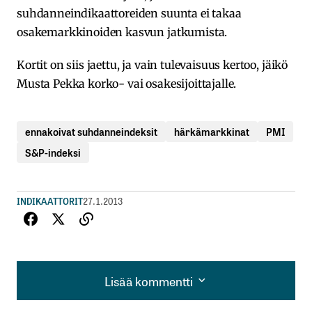
suhdanneindikaattoreiden suunta ei takaa
osakemarkkinoiden kasvun jatkumista.
Kortit on siis jaettu, ja vain tulevaisuus kertoo, jäikö
Musta Pekka korko- vai osakesijoittajalle.
ennakoivat suhdanneindeksit
härkämarkkinat
PMI
S&P-indeksi
INDIKAATTORIT
27.1.2013
Lisää kommentti
Lisää kommentti