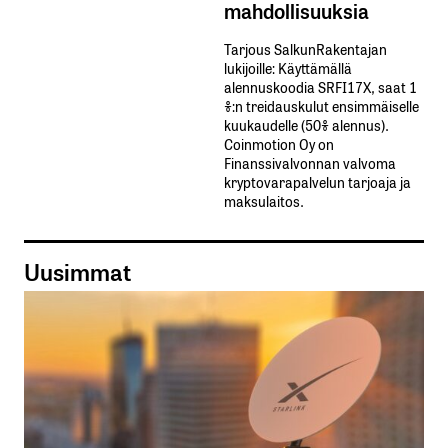
mahdollisuuksia
Tarjous SalkunRakentajan
lukijoille: Käyttämällä​ ​
alennuskoodia​ ​SRFI17X,​ ​saat​ ​1
%:n treidauskulut​ ​ensimmäiselle​ ​
kuukaudelle​ ​(50%​ ​alennus).
Coinmotion Oy on
Finanssivalvonnan valvoma
kryptovarapalvelun tarjoaja ja
maksulaitos.
Uusimmat