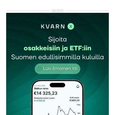
kirjautua
sisään
rekisteröityä
Sähköpostiosoitettasi ei julkaista.
Pakolliset
kentät on merkitty
*
Kommentti
*