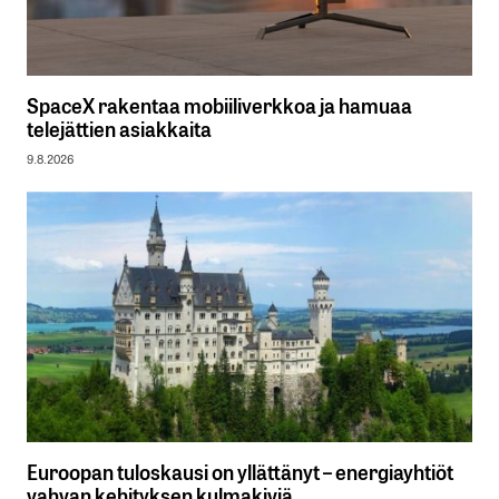
SpaceX rakentaa mobiiliverkkoa ja hamuaa
telejättien asiakkaita
9.8.2026
Euroopan tuloskausi on yllättänyt – energiayhtiöt
vahvan kehityksen kulmakiviä