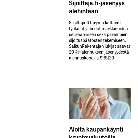
Sijoittaja.fi-jäsenyys
alehintaan
Sijoittaja.fi tarjoaa kattavat
työkalut ja tiedot markkinoiden
seuraamiseen sekä parempien
sijoituspäätösten tekemiseen.
SalkunRakentajan lukijat saavat
20 %:n alennuksen jäsenyydestä
alennuskoodilla SRSI20
Aloita kaupankäynti
kryptovaluutoilla