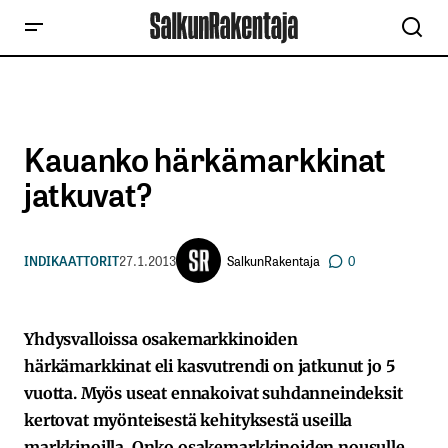
Kauanko härkämarkkinat
jatkuvat?
SalkunRakentaja
INDIKAATTORIT
27.1.2013
0
Yhdysvalloissa osakemarkkinoiden
härkämarkkinat eli kasvutrendi on jatkunut jo 5
vuotta. Myös useat ennakoivat suhdanneindeksit
kertovat myönteisestä kehityksestä useilla
markkinoilla. Onko osakemarkkinoiden nousulle