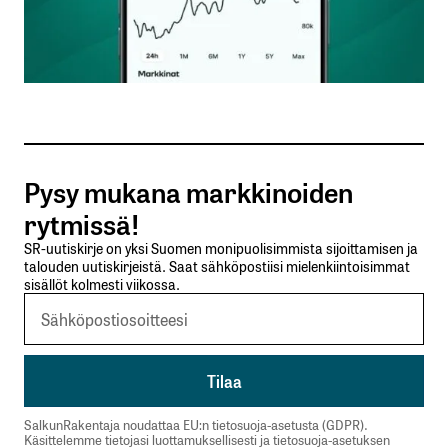
Nimesi tai nimimerkkisi
*
Sähköpostiosoitteesi
*
Tilaa SalkunRakentajan uutiskirje
Pysy mukana markkinoiden
Lähetä kommentti
rytmissä!
SR-uutiskirje on yksi Suomen monipuolisimmista sijoittamisen ja
talouden uutiskirjeistä. Saat sähköpostiisi mielenkiintoisimmat
sisällöt kolmesti viikossa.
SalkunRakentaja noudattaa EU:n tietosuoja-asetusta (GDPR).
Käsittelemme tietojasi luottamuksellisesti ja tietosuoja-asetuksen