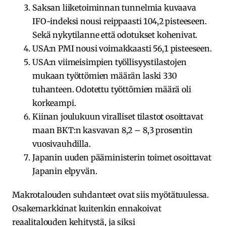
Saksan liiketoiminnan tunnelmia kuvaava
IFO-indeksi nousi reippaasti 104,2 pisteeseen.
Sekä nykytilanne että odotukset kohenivat.
USA:n PMI nousi voimakkaasti 56,1 pisteeseen.
USA:n viimeisimpien työllisyystilastojen
mukaan työttömien määrän laski 330
tuhanteen. Odotettu työttömien määrä oli
korkeampi.
Kiinan joulukuun viralliset tilastot osoittavat
maan BKT:n kasvavan 8,2 – 8,3 prosentin
vuosivauhdilla.
Japanin uuden pääministerin toimet osoittavat
Japanin elpyvän.
Makrotalouden suhdanteet ovat siis myötätuulessa.
Osakemarkkinat kuitenkin ennakoivat
reaalitalouden kehitystä, ja siksi