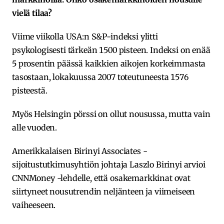
vielä tilaa?
Viime viikolla USA:n S&P-indeksi ylitti
psykologisesti tärkeän 1500 pisteen. Indeksi on enää
5 prosentin päässä kaikkien aikojen korkeimmasta
tasostaan, lokakuussa 2007 toteutuneesta 1576
pisteestä.
Myös Helsingin pörssi on ollut nousussa, mutta vain
alle vuoden.
Amerikkalaisen Birinyi Associates -
sijoitustutkimusyhtiön johtaja Laszlo Birinyi arvioi
CNNMoney -lehdelle, että osakemarkkinat ovat
siirtyneet nousutrendin neljänteen ja viimeiseen
vaiheeseen.