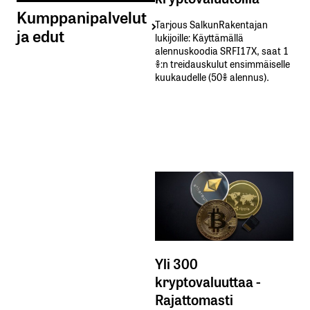
Kumppanipalvelut
Tarjous SalkunRakentajan
ja edut
lukijoille: Käyttämällä​ ​
alennuskoodia​ ​SRFI17X,​ ​saat​ ​1
%:n treidauskulut​ ​ensimmäiselle​ ​
kuukaudelle​ ​(50%​ ​alennus).
Yli 300
kryptovaluuttaa -
Rajattomasti