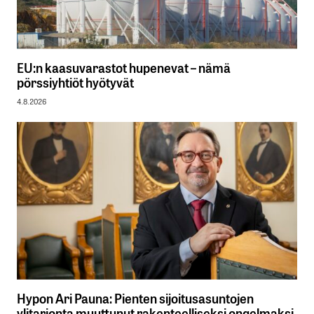
EU:n kaasuvarastot hupenevat – nämä
pörssiyhtiöt hyötyvät
4.8.2026
Hypon Ari Pauna: Pienten sijoitusasuntojen
ylitarjonta muuttunut rakenteelliseksi ongelmaksi