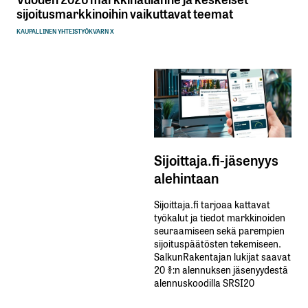
sijoitusmarkkinoihin vaikuttavat teemat
KAUPALLINEN YHTEISTYÖ
KVARN X
Sijoittaja.fi-jäsenyys
alehintaan
Sijoittaja.fi tarjoaa kattavat
työkalut ja tiedot markkinoiden
seuraamiseen sekä parempien
sijoituspäätösten tekemiseen.
SalkunRakentajan lukijat saavat
20 %:n alennuksen jäsenyydestä
alennuskoodilla SRSI20