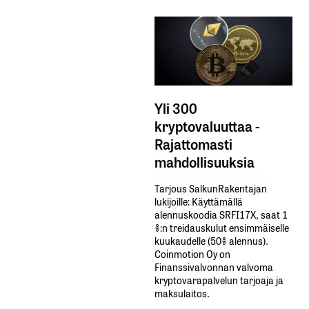
Yli 300
kryptovaluuttaa -
Rajattomasti
mahdollisuuksia
Tarjous SalkunRakentajan
lukijoille: Käyttämällä​ ​
alennuskoodia​ ​SRFI17X,​ ​saat​ ​1
%:n treidauskulut​ ​ensimmäiselle​ ​
kuukaudelle​ ​(50%​ ​alennus).
Coinmotion Oy on
Finanssivalvonnan valvoma
kryptovarapalvelun tarjoaja ja
maksulaitos.