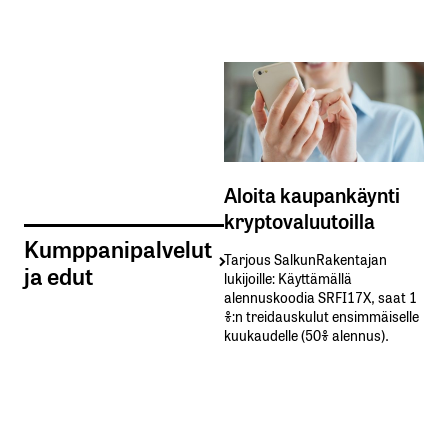
Aloita kaupankäynti
kryptovaluutoilla
Kumppanipalvelut
Tarjous SalkunRakentajan
ja edut
lukijoille: Käyttämällä​ ​
alennuskoodia​ ​SRFI17X,​ ​saat​ ​1
%:n treidauskulut​ ​ensimmäiselle​ ​
kuukaudelle​ ​(50%​ ​alennus).