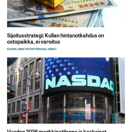
Sijoitusstrategi: Kullan hintanotkahdus on
ostopaikka, ei varoitus
KAUPALLINEN YHTEISTYÖ
RAAKA-AINEET
Vuoden 2026 markkinatilanne ja keskeiset