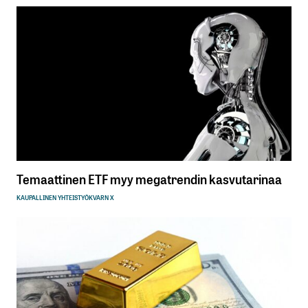
Temaattinen ETF myy megatrendin kasvutarinaa
KAUPALLINEN YHTEISTYÖ
KVARN X