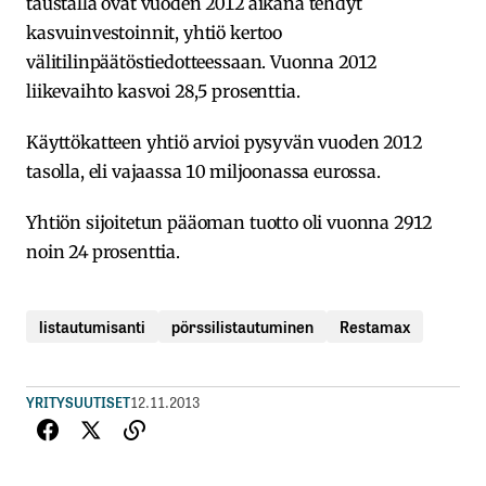
taustalla ovat vuoden 2012 aikana tehdyt
kasvuinvestoinnit, yhtiö kertoo
välitilinpäätöstiedotteessaan. Vuonna 2012
liikevaihto kasvoi 28,5 prosenttia.
Käyttökatteen yhtiö arvioi pysyvän vuoden 2012
tasolla, eli vajaassa 10 miljoonassa eurossa.
Yhtiön sijoitetun pääoman tuotto oli vuonna 2912
noin 24 prosenttia.
listautumisanti
pörssilistautuminen
Restamax
YRITYSUUTISET
12.11.2013