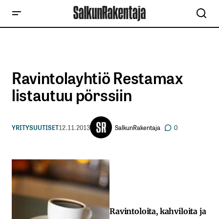
Ravintolayhtiö Restamax
listautuu pörssiin
SalkunRakentaja
YRITYSUUTISET
12.11.2013
0
Ravintoloita, kahviloita ja