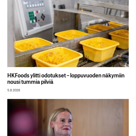
HKFoods ylitti odotukset – loppuvuoden näkymiin
nousi tummia pilviä
5.8.2026