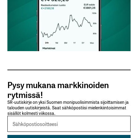
Nimesi tai nimimerkkisi
*
Sähköpostiosoitteesi
*
Tilaa SalkunRakentajan uutiskirje
Pysy mukana markkinoiden
Lähetä kommentti
rytmissä!
SR-uutiskirje on yksi Suomen monipuolisimmista sijoittamisen ja
talouden uutiskirjeistä. Saat sähköpostiisi mielenkiintoisimmat
sisällöt kolmesti viikossa.