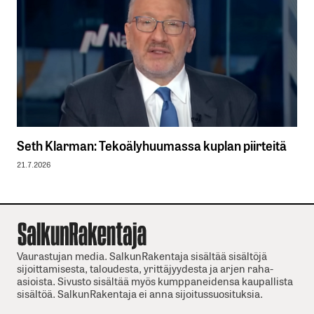
Seth Klarman: Tekoälyhuumassa kuplan piirteitä
21.7.2026
Vaurastujan media. SalkunRakentaja sisältää sisältöjä
sijoittamisesta, taloudesta, yrittäjyydesta ja arjen raha-
asioista. Sivusto sisältää myös kumppaneidensa kaupallista
sisältöä. SalkunRakentaja ei anna sijoitussuosituksia.