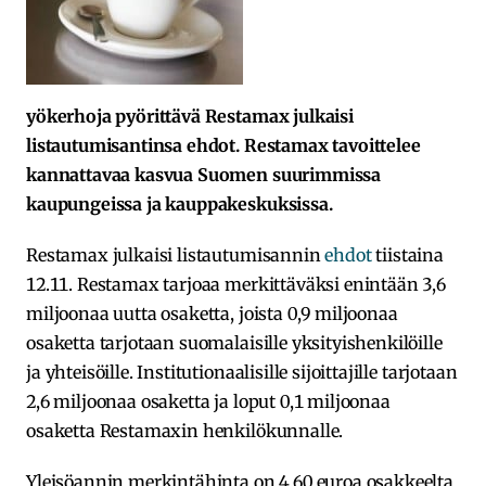
yökerhoja pyörittävä Restamax julkaisi
listautumisantinsa ehdot. Restamax tavoittelee
kannattavaa kasvua Suomen suurimmissa
kaupungeissa ja kauppakeskuksissa.
Restamax julkaisi listautumisannin
ehdot
tiistaina
12.11. Restamax tarjoaa merkittäväksi enintään 3,6
miljoonaa uutta osaketta, joista 0,9 miljoonaa
osaketta tarjotaan suomalaisille yksityishenkilöille
ja yhteisöille. Institutionaalisille sijoittajille tarjotaan
2,6 miljoonaa osaketta ja loput 0,1 miljoonaa
osaketta Restamaxin henkilökunnalle.
Yleisöannin merkintähinta on 4,60 euroa osakkeelta