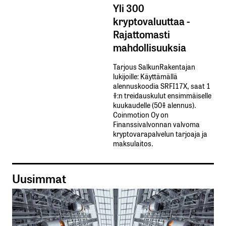
Yli 300
kryptovaluuttaa -
Rajattomasti
mahdollisuuksia
Tarjous SalkunRakentajan
lukijoille: Käyttämällä​ ​
alennuskoodia​ ​SRFI17X,​ ​saat​ ​1
%:n treidauskulut​ ​ensimmäiselle​ ​
kuukaudelle​ ​(50%​ ​alennus).
Coinmotion Oy on
Finanssivalvonnan valvoma
kryptovarapalvelun tarjoaja ja
maksulaitos.
Uusimmat