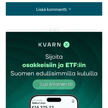
Lisää kommentti
Lisää kommentti
kirjautua
sisään
rekisteröityä
Sähköpostiosoitettasi ei julkaista.
Pakolliset
kentät on merkitty
*
Kommentti
*