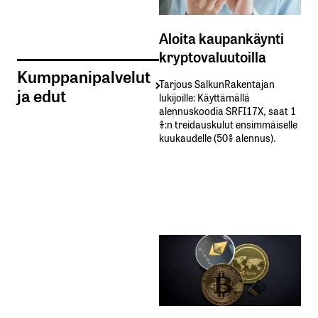
Aloita kaupankäynti
kryptovaluutoilla
Kumppanipalvelut
Tarjous SalkunRakentajan
ja edut
lukijoille: Käyttämällä​ ​
alennuskoodia​ ​SRFI17X,​ ​saat​ ​1
%:n treidauskulut​ ​ensimmäiselle​ ​
kuukaudelle​ ​(50%​ ​alennus).