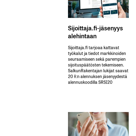
Sijoittaja.fi-jäsenyys
alehintaan
Sijoittaja.fi tarjoaa kattavat
työkalut ja tiedot markkinoiden
seuraamiseen sekä parempien
sijoituspäätösten tekemiseen.
SalkunRakentajan lukijat saavat
20 %:n alennuksen jäsenyydestä
alennuskoodilla SRSI20