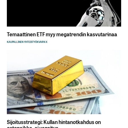
Temaattinen ETF myy megatrendin kasvutarinaa
KAUPALLINEN YHTEISTYÖ
KVARN X
Sijoitusstrategi: Kullan hintanotkahdus on
ostopaikka, ei varoitus