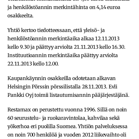
ja henkilöstöannin merkintähinta on 4,14 euroa
osakkeelta.
Yhtiö kertoo tiedotteessaan, että yleisö- ja
henkilöstöannin merkintäaika alkaa 12.11.2013
kello 9.30 ja päättyy arviolta 21.11.2013 kello 16.30.
Instituutioannin merkintäaika päättyy arviolta
22.11.2013 kello 12.00.
Kaupankäynnin osakkeilla odotetaan alkavan
Helsingin Pörssin pörssilistalla 28.11.2013. Evli
Pankki Oyj toimii listautumisannin pääjärjestäjänä.
Restamax on perustettu vuonna 1996. Sillä on noin
60 seurustelu- ja ruokaravintolaa, kahvilaa sekä
yökerhoa eri puolilla Suomea. Yhtiön palveluksessa
on noin 700 henkilöä ja vuoden 2012 liikevaihto oli