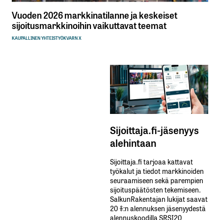
Vuoden 2026 markkinatilanne ja keskeiset
sijoitusmarkkinoihin vaikuttavat teemat
KAUPALLINEN YHTEISTYÖ
KVARN X
Sijoittaja.fi-jäsenyys
alehintaan
Sijoittaja.fi tarjoaa kattavat
työkalut ja tiedot markkinoiden
seuraamiseen sekä parempien
sijoituspäätösten tekemiseen.
SalkunRakentajan lukijat saavat
20 %:n alennuksen jäsenyydestä
alennuskoodilla SRSI20