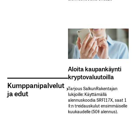
Aloita kaupankäynti
kryptovaluutoilla
Kumppanipalvelut
Tarjous SalkunRakentajan
ja edut
lukijoille: Käyttämällä​ ​
alennuskoodia​ ​SRFI17X,​ ​saat​ ​1
%:n treidauskulut​ ​ensimmäiselle​ ​
kuukaudelle​ ​(50%​ ​alennus).