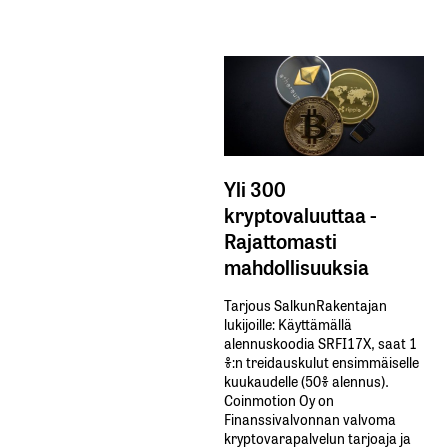
Yli 300
kryptovaluuttaa -
Rajattomasti
mahdollisuuksia
Tarjous SalkunRakentajan
lukijoille: Käyttämällä​ ​
alennuskoodia​ ​SRFI17X,​ ​saat​ ​1
%:n treidauskulut​ ​ensimmäiselle​ ​
kuukaudelle​ ​(50%​ ​alennus).
Coinmotion Oy on
Finanssivalvonnan valvoma
kryptovarapalvelun tarjoaja ja