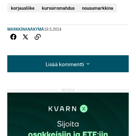
korjausliike
kurssiromahdus
nousumarkkina
MARKKINANÄKYMÄ
19.5.2014
Lisää kommentti
Lisää kommentti
kirjautua
sisään
rekisteröityä