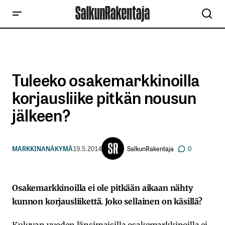
Tuleeko osakemarkkinoilla
korjausliike pitkän nousun
jälkeen?
SalkunRakentaja
MARKKINANÄKYMÄ
19.5.2014
0
Osakemarkkinoilla ei ole pitkään aikaan nähty
kunnon korjausliikettä. Joko sellainen on käsillä?