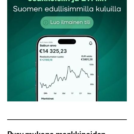
Sähköpostiosoitettasi ei julkaista.
Pakolliset
kentät on merkitty
*
Kommentti
*
Nimesi tai nimimerkkisi
*
Sähköpostiosoitteesi
*
Tilaa SalkunRakentajan uutiskirje
Pysy mukana markkinoiden