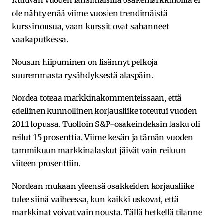
Kuluvan vuoden länsimaisilla osakemarkkinoilla ei
ole nähty enää viime vuosien trendimäistä
kurssinousua, vaan kurssit ovat sahanneet
vaakaputkessa.
Nousun hiipuminen on lisännyt pelkoja
suuremmasta rysähdyksestä alaspäin.
Nordea toteaa markkinakommenteissaan, että
edellinen kunnollinen korjausliike toteutui vuoden
2011 lopussa. Tuolloin S&P-osakeindeksin lasku oli
reilut 15 prosenttia. Viime kesän ja tämän vuoden
tammikuun markkinalaskut jäivät vain reiluun
viiteen prosenttiin.
Nordean mukaan yleensä osakkeiden korjausliike
tulee siinä vaiheessa, kun kaikki uskovat, että
markkinat voivat vain nousta. Tällä hetkellä tilanne