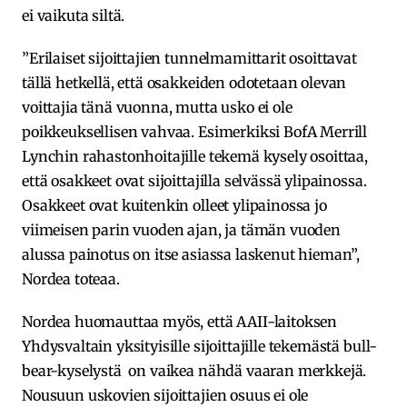
ei vaikuta siltä.
”Erilaiset sijoittajien tunnelmamittarit osoittavat
tällä hetkellä, että osakkeiden odotetaan olevan
voittajia tänä vuonna, mutta usko ei ole
poikkeuksellisen vahvaa. Esimerkiksi BofA Merrill
Lynchin rahastonhoitajille tekemä kysely osoittaa,
että osakkeet ovat sijoittajilla selvässä ylipainossa.
Osakkeet ovat kuitenkin olleet ylipainossa jo
viimeisen parin vuoden ajan, ja tämän vuoden
alussa painotus on itse asiassa laskenut hieman”,
Nordea toteaa.
Nordea huomauttaa myös, että AAII-laitoksen
Yhdysvaltain yksityisille sijoittajille tekemästä bull-
bear-kyselystä on vaikea nähdä vaaran merkkejä.
Nousuun uskovien sijoittajien osuus ei ole