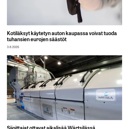
Kotiläksyt käytetyn auton kaupassa voivat tuoda
tuhansien eurojen säästöt
3.8.2026
Sijoittajat ottavat aikalisää Wärtsilässä