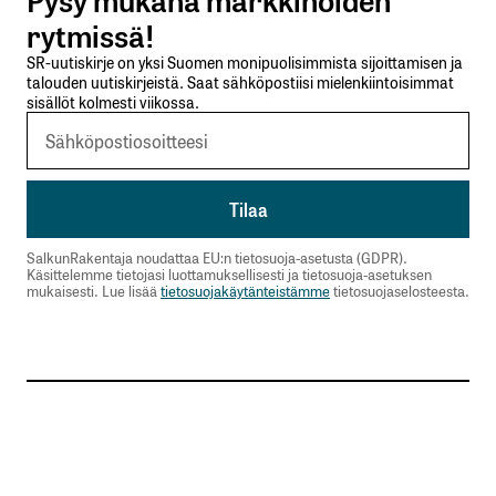
Lähetä kommentti
rytmissä!
SR-uutiskirje on yksi Suomen monipuolisimmista sijoittamisen ja
talouden uutiskirjeistä. Saat sähköpostiisi mielenkiintoisimmat
sisällöt kolmesti viikossa.
SalkunRakentaja noudattaa EU:n tietosuoja-asetusta (GDPR).
Käsittelemme tietojasi luottamuksellisesti ja tietosuoja-asetuksen
mukaisesti. Lue lisää
tietosuojakäytänteistämme
tietosuojaselosteesta.