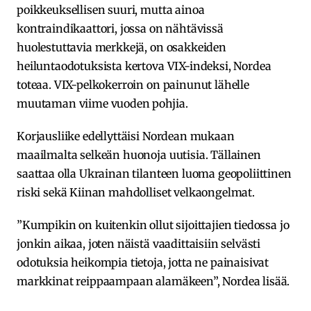
poikkeuksellisen suuri, mutta ainoa
kontraindikaattori, jossa on nähtävissä
huolestuttavia merkkejä, on osakkeiden
heiluntaodotuksista kertova VIX-indeksi, Nordea
toteaa. VIX-pelkokerroin on painunut lähelle
muutaman viime vuoden pohjia.
Korjausliike edellyttäisi Nordean mukaan
maailmalta selkeän huonoja uutisia. Tällainen
saattaa olla Ukrainan tilanteen luoma geopoliittinen
riski sekä Kiinan mahdolliset velkaongelmat.
”Kumpikin on kuitenkin ollut sijoittajien tiedossa jo
jonkin aikaa, joten näistä vaadittaisiin selvästi
odotuksia heikompia tietoja, jotta ne painaisivat
markkinat reippaampaan alamäkeen”, Nordea lisää.