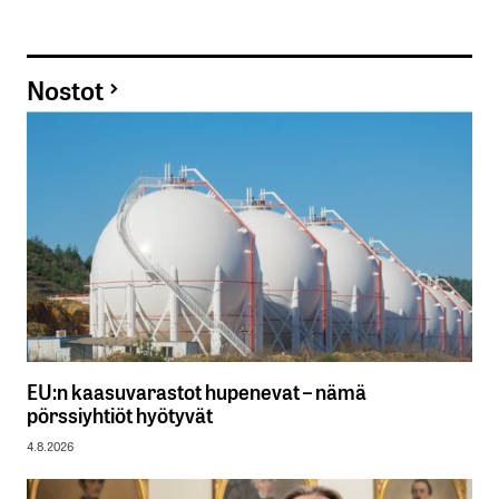
Nostot
EU:n kaasuvarastot hupenevat – nämä
pörssiyhtiöt hyötyvät
4.8.2026