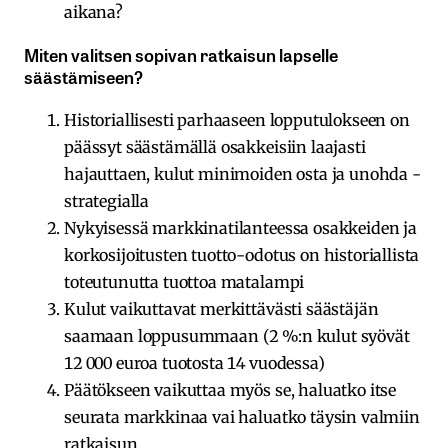
aikana?
Miten valitsen sopivan ratkaisun lapselle
säästämiseen?
Historiallisesti parhaaseen lopputulokseen on
päässyt säästämällä osakkeisiin laajasti
hajauttaen, kulut minimoiden osta ja unohda -
strategialla
Nykyisessä markkinatilanteessa osakkeiden ja
korkosijoitusten tuotto-odotus on historiallista
toteutunutta tuottoa matalampi
Kulut vaikuttavat merkittävästi säästäjän
saamaan loppusummaan (2 %:n kulut syövät
12 000 euroa tuotosta 14 vuodessa)
Päätökseen vaikuttaa myös se, haluatko itse
seurata markkinaa vai haluatko täysin valmiin
ratkaisun