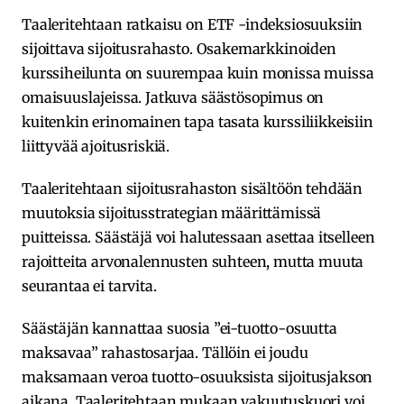
Taaleritehtaan ratkaisu on ETF -indeksiosuuksiin
sijoittava sijoitusrahasto. Osakemarkkinoiden
kurssiheilunta on suurempaa kuin monissa muissa
omaisuuslajeissa. Jatkuva säästösopimus on
kuitenkin erinomainen tapa tasata kurssiliikkeisiin
liittyvää ajoitusriskiä.
Taaleritehtaan sijoitusrahaston sisältöön tehdään
muutoksia sijoitusstrategian määrittämissä
puitteissa. Säästäjä voi halutessaan asettaa itselleen
rajoitteita arvonalennusten suhteen, mutta muuta
seurantaa ei tarvita.
Säästäjän kannattaa suosia ”ei-tuotto-osuutta
maksavaa” rahastosarjaa. Tällöin ei joudu
maksamaan veroa tuotto-osuuksista sijoitusjakson
aikana. Taaleritehtaan mukaan vakuutuskuori voi