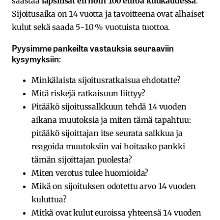
säästää
lapsilisät eli noin 100 euroa kuukaudessa
.
Sijoitusaika on 14 vuotta ja tavoitteena ovat alhaiset
kulut sekä saada 5-10 % vuotuista tuottoa.
Pyysimme pankeilta vastauksia seuraaviin
kysymyksiin:
Minkälaista sijoitusratkaisua ehdotatte?
Mitä riskejä ratkaisuun liittyy?
Pitääkö sijoitussalkkuun tehdä 14 vuoden
aikana muutoksia ja miten tämä tapahtuu:
pitääkö sijoittajan itse seurata salkkua ja
reagoida muutoksiin vai hoitaako pankki
tämän sijoittajan puolesta?
Miten verotus tulee huomioida?
Mikä on sijoituksen odotettu arvo 14 vuoden
kuluttua?
Mitkä ovat kulut euroissa yhteensä 14 vuoden