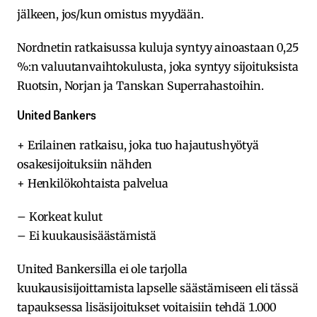
jälkeen, jos/kun omistus myydään.
Nordnetin ratkaisussa kuluja syntyy ainoastaan 0,25
%:n valuutanvaihtokulusta, joka syntyy sijoituksista
Ruotsin, Norjan ja Tanskan Superrahastoihin.
United Bankers
+ Erilainen ratkaisu, joka tuo hajautushyötyä
osakesijoituksiin nähden
+ Henkilökohtaista palvelua
– Korkeat kulut
– Ei kuukausisäästämistä
United Bankersilla ei ole tarjolla
kuukausisijoittamista lapselle säästämiseen eli tässä
tapauksessa lisäsijoitukset voitaisiin tehdä 1.000