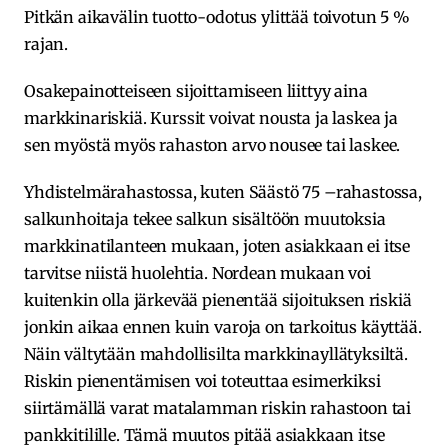
Pitkän aikavälin tuotto-odotus ylittää toivotun 5 %
rajan.
Osakepainotteiseen sijoittamiseen liittyy aina
markkinariskiä. Kurssit voivat nousta ja laskea ja
sen myöstä myös rahaston arvo nousee tai laskee.
Yhdistelmärahastossa, kuten Säästö 75 –rahastossa,
salkunhoitaja tekee salkun sisältöön muutoksia
markkinatilanteen mukaan, joten asiakkaan ei itse
tarvitse niistä huolehtia. Nordean mukaan voi
kuitenkin olla järkevää pienentää sijoituksen riskiä
jonkin aikaa ennen kuin varoja on tarkoitus käyttää.
Näin vältytään mahdollisilta markkinayllätyksiltä.
Riskin pienentämisen voi toteuttaa esimerkiksi
siirtämällä varat matalamman riskin rahastoon tai
pankkitilille. Tämä muutos pitää asiakkaan itse