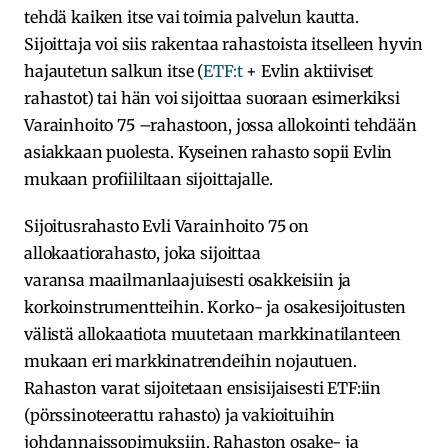
tehdä kaiken itse vai toimia palvelun kautta.
Sijoittaja voi siis rakentaa rahastoista itselleen hyvin
hajautetun salkun itse (
ETF:t
+ Evlin aktiiviset
rahastot) tai hän voi sijoittaa suoraan esimerkiksi
Varainhoito 75 –rahastoon, jossa allokointi tehdään
asiakkaan puolesta. Kyseinen rahasto sopii Evlin
mukaan profiililtaan sijoittajalle.
Sijoitusrahasto Evli Varainhoito 75 on
allokaatiorahasto, joka sijoittaa
varansa maailmanlaajuisesti osakkeisiin ja
korkoinstrumentteihin. Korko- ja osakesijoitusten
välistä allokaatiota muutetaan markkinatilanteen
mukaan eri markkinatrendeihin nojautuen.
Rahaston varat sijoitetaan ensisijaisesti ETF:iin
(pörssinoteerattu rahasto) ja vakioituihin
johdannaissopimuksiin. Rahaston osake- ja