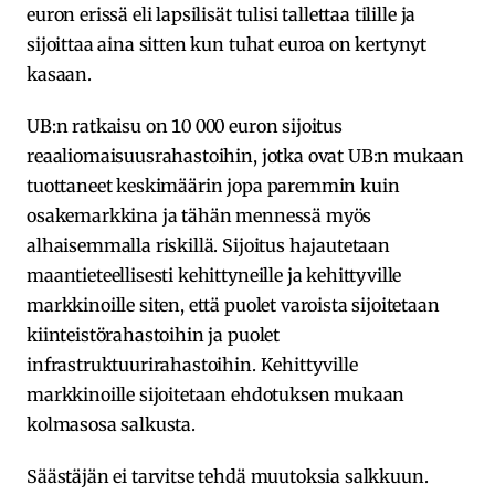
euron erissä eli lapsilisät tulisi tallettaa tilille ja
sijoittaa aina sitten kun tuhat euroa on kertynyt
kasaan.
UB:n ratkaisu on 10 000 euron sijoitus
reaaliomaisuusrahastoihin, jotka ovat UB:n mukaan
tuottaneet keskimäärin jopa paremmin kuin
osakemarkkina ja tähän mennessä myös
alhaisemmalla riskillä. Sijoitus hajautetaan
maantieteellisesti kehittyneille ja kehittyville
markkinoille siten, että puolet varoista sijoitetaan
kiinteistörahastoihin ja puolet
infrastruktuurirahastoihin. Kehittyville
markkinoille sijoitetaan ehdotuksen mukaan
kolmasosa salkusta.
Säästäjän ei tarvitse tehdä muutoksia salkkuun.