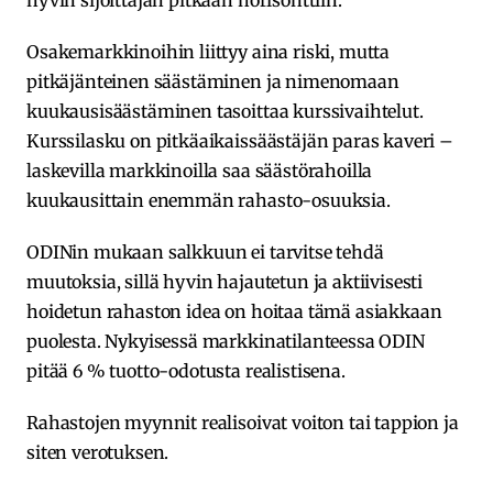
hyvin sijoittajan pitkään horisonttiin.
Osakemarkkinoihin liittyy aina riski, mutta
pitkäjänteinen säästäminen ja nimenomaan
kuukausisäästäminen tasoittaa kurssivaihtelut.
Kurssilasku on pitkäaikaissäästäjän paras kaveri –
laskevilla markkinoilla saa säästörahoilla
kuukausittain enemmän rahasto-osuuksia.
ODINin mukaan salkkuun ei tarvitse tehdä
muutoksia, sillä hyvin hajautetun ja aktiivisesti
hoidetun rahaston idea on hoitaa tämä asiakkaan
puolesta. Nykyisessä markkinatilanteessa ODIN
pitää 6 % tuotto-odotusta realistisena.
Rahastojen myynnit realisoivat voiton tai tappion ja
siten verotuksen.