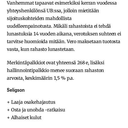
Vanhemmat tapaavat esimerkiksi kerran vuodessa
yhteyshenkilönsä UB:ssa, jolloin mietitään
sijoituskohteiden mahdollista
uudelleenpainotusta. Mikäli rahastoista ei tehdä
lunastuksia 14 vuoden aikana, verotuksen suhteen ei
tarvitse huomioida mitään. Vero maksetaan tuotosta
vasta, kun rahasto lunastetaan.
Merkintäpalkkiot ovat yhteensä 268 e, lisäksi
hallinnointipalkkio menee suoraan rahaston
arvosta, keskimäärin 1,5 % p.a.
Seligson
+ Laaja osakehajautus
+ Osta ja unohda -ratkaisu
+ Alhaiset kulut