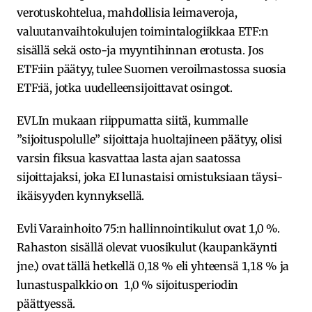
verotuskohtelua, mahdollisia leimaveroja,
valuutanvaihtokulujen toimintalogiikkaa ETF:n
sisällä sekä osto-ja myyntihinnan erotusta. Jos
ETF:iin päätyy, tulee Suomen veroilmastossa suosia
ETF:iä, jotka uudelleensijoittavat osingot.
EVLIn mukaan riippumatta siitä, kummalle
”sijoituspolulle” sijoittaja huoltajineen päätyy, olisi
varsin fiksua kasvattaa lasta ajan saatossa
sijoittajaksi, joka EI lunastaisi omistuksiaan täysi-
ikäisyyden kynnyksellä.
Evli Varainhoito 75:n hallinnointikulut ovat 1,0 %.
Rahaston sisällä olevat vuosikulut (kaupankäynti
jne.) ovat tällä hetkellä 0,18 % eli yhteensä 1,18 % ja
lunastuspalkkio on 1,0 % sijoitusperiodin
päättyessä.