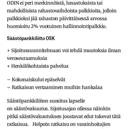
ODIN ei peri merkinnöistä, lunastuksista tai
mahdollisista rahastovaihdoista palkkioita, jolloin
palkkioksi jää rahaston päivittäisessä arvossa
huomioitu 2% vuotuinen hallinnointipalkkio.
Säästöpankkiliitto OSK
+ Sijoitussuunnitelmaan voi tehdä muutoksia ilman
veroseuraamuksia
+ Henkilökohtaista palvelua
– Kokonaiskulut epäselvät
– Ratkaisun vertaaminen muihin hankalaa
Säästöpankkiliiton suositus lapselle
on säästövakuutus. Sijoitusajan ollessa näinkin
pitkä säästövakuutuksen joustavat edut tukevat tätä
ratkaisua. Helpoin ratkaisu on varainhoitajien