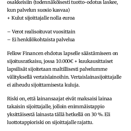
osakkeisiin (todennäköisesti tuotto-odotus laskee,
kun palvelun suosio kasvaa)
+ Kulut sijoittajalle nolla euroa
– Verot realisoituvat vuosittain
– Ei henkilökohtaista palvelua
Fellow Financen ehdotus lapselle säästämiseen on
sijoitusratkaisu, jossa 10.000€ + kuukausittaiset
lapsilisät sijoitetaan maltillisesti palvelumme
välityksellä vertaislainoihin. Vertaislainasijoittajalle
ei aiheudu sijoittamisesta kuluja.
Riski on, että lainansaajat eivät maksaisi lainaa
takaisin sijoittajalle, jolloin enimmäistappio
yksittäisestä lainasta tällä hetkellä on 30 %. Eli
luottotappioriski on sijoittajalle rajattu.