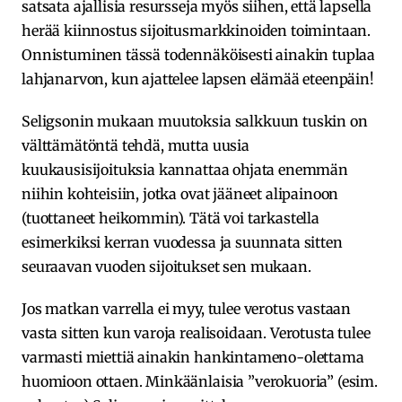
satsata ajallisia resursseja myös siihen, että lapsella
herää kiinnostus sijoitusmarkkinoiden toimintaan.
Onnistuminen tässä todennäköisesti ainakin tuplaa
lahjanarvon, kun ajattelee lapsen elämää eteenpäin!
Seligsonin mukaan muutoksia salkkuun tuskin on
välttämätöntä tehdä, mutta uusia
kuukausisijoituksia kannattaa ohjata enemmän
niihin kohteisiin, jotka ovat jääneet alipainoon
(tuottaneet heikommin). Tätä voi tarkastella
esimerkiksi kerran vuodessa ja suunnata sitten
seuraavan vuoden sijoitukset sen mukaan.
Jos matkan varrella ei myy, tulee verotus vastaan
vasta sitten kun varoja realisoidaan. Verotusta tulee
varmasti miettiä ainakin hankintameno-olettama
huomioon ottaen. Minkäänlaisia ”verokuoria” (esim.