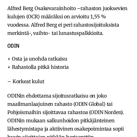
Alfred Berg Osakevarainhoito –rahaston juoksevien
kulujen (OCR) määräksi on arvioitu 1,55 %
vuodessa. Alfred Berg ei peri rahastosijoituksista
merkintä-, vaihto- tai lunastuspalkkioita.
ODIN
+ Osta ja unohda ratkaisu
+ Rahastolla pitkä historia
– Korkeat kulut
ODINin ehdottama sijoitusratkaisu on joko
maailmanlaajuinen rahasto (ODIN Global) tai
Pohjoismaihin sijoittavaa rahastoa (ODIN Norden).
ODINin mukaan salkunhoidon pitkäjänteinen
lähestymistapa ja aktiivinen osakepoimintaa sopii