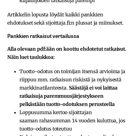
kilpailijoiden ratkaisuja parempi
Artikkelin lopusta löydät kaikki pankkien
ehdotukset sekä sijoittaja.fi:n plussat ja miinukset.
Pankkien ratkaisut vertailussa
Alla olevaan pdf:ään on koottu ehdotetut ratkaisut.
Näin luet taulukkoa:
Tuotto-odotus on toimijan itsensä arvioima ja
riippuu mm. ratkaisun riskistä ja nykyisestä
markkinatilanteesta.
Säästäjä ei voi laittaa
ratkaisuja paremmuusjärjestykseen
pelkästään tuotto-odotuksen perusteella
Loppusumma kertoo sijoittajan
saaman rahasumman 14 vuoden kuluttua, jos
tuotto-odotus toteutuu