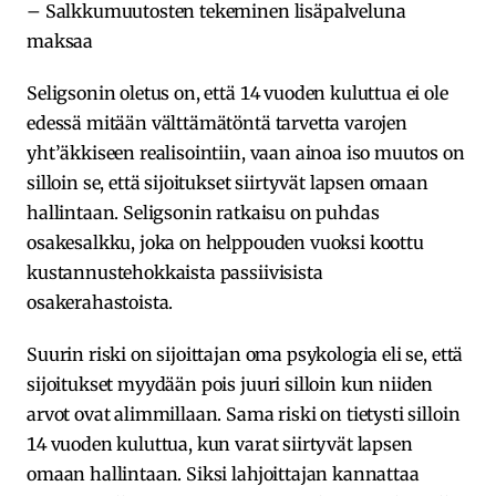
– Salkkumuutosten tekeminen lisäpalveluna
maksaa
Seligsonin oletus on, että 14 vuoden kuluttua ei ole
edessä mitään välttämätöntä tarvetta varojen
yht’äkkiseen realisointiin, vaan ainoa iso muutos on
silloin se, että sijoitukset siirtyvät lapsen omaan
hallintaan. Seligsonin ratkaisu on puhdas
osakesalkku, joka on helppouden vuoksi koottu
kustannustehokkaista passiivisista
osakerahastoista.
Suurin riski on sijoittajan oma psykologia eli se, että
sijoitukset myydään pois juuri silloin kun niiden
arvot ovat alimmillaan. Sama riski on tietysti silloin
14 vuoden kuluttua, kun varat siirtyvät lapsen
omaan hallintaan. Siksi lahjoittajan kannattaa