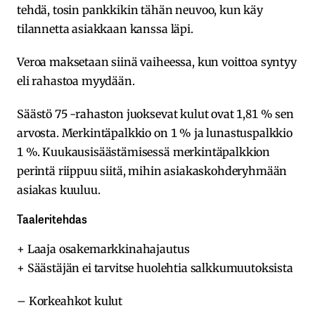
tehdä, tosin pankkikin tähän neuvoo, kun käy
tilannetta asiakkaan kanssa läpi.
Veroa maksetaan siinä vaiheessa, kun voittoa syntyy
eli rahastoa myydään.
Säästö 75 -rahaston juoksevat kulut ovat 1,81 % sen
arvosta. Merkintäpalkkio on 1 % ja lunastuspalkkio
1 %. Kuukausisäästämisessä merkintäpalkkion
perintä riippuu siitä, mihin asiakaskohderyhmään
asiakas kuuluu.
Taaleritehdas
+ Laaja osakemarkkinahajautus
+ Säästäjän ei tarvitse huolehtia salkkumuutoksista
– Korkeahkot kulut