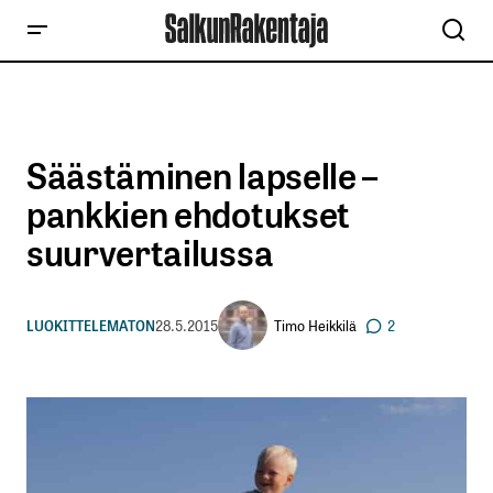
Säästäminen lapselle –
pankkien ehdotukset
suurvertailussa
Timo Heikkilä
LUOKITTELEMATON
28.5.2015
2