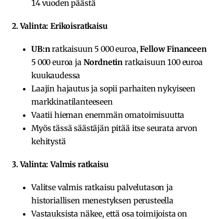
14 vuoden päästä
2. Valinta: Erikoisratkaisu
UB:n
ratkaisuun 5 000 euroa,
Fellow Financeen
5 000 euroa ja
Nordnetin
ratkaisuun 100 euroa
kuukaudessa
Laajin hajautus ja sopii parhaiten nykyiseen
markkinatilanteeseen
Vaatii hieman enemmän omatoimisuutta
Myös tässä säästäjän pitää itse seurata arvon
kehitystä
3. Valinta: Valmis ratkaisu
Valitse valmis ratkaisu palvelutason ja
historiallisen menestyksen perusteella
Vastauksista näkee, että osa toimijoista on