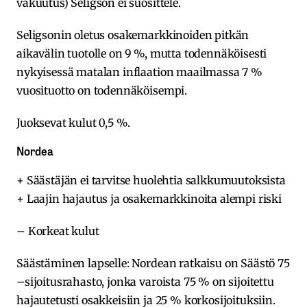
vakuutus) Seligson ei suosittele.
Seligsonin oletus osakemarkkinoiden pitkän
aikavälin tuotolle on 9 %, mutta todennäköisesti
nykyisessä matalan inflaation maailmassa 7 %
vuosituotto on todennäköisempi.
Juoksevat kulut 0,5 %.
Nordea
+ Säästäjän ei tarvitse huolehtia salkkumuutoksista
+ Laajin hajautus ja osakemarkkinoita alempi riski
– Korkeat kulut
Säästäminen lapselle: Nordean ratkaisu on Säästö 75
–sijoitusrahasto, jonka varoista 75 % on sijoitettu
hajautetusti osakkeisiin ja 25 % korkosijoituksiin.