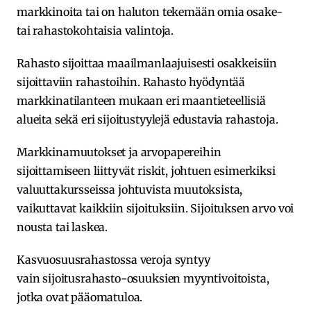
markkinoita tai on haluton tekemään omia osake-
tai rahastokohtaisia valintoja.
Rahasto sijoittaa maailmanlaajuisesti osakkeisiin
sijoittaviin rahastoihin. Rahasto hyödyntää
markkinatilanteen mukaan eri maantieteellisiä
alueita sekä eri sijoitustyylejä edustavia rahastoja.
Markkinamuutokset ja arvopapereihin
sijoittamiseen liittyvät riskit, johtuen esimerkiksi
valuuttakursseissa johtuvista muutoksista,
vaikuttavat kaikkiin sijoituksiin. Sijoituksen arvo voi
nousta tai laskea.
Kasvuosuusrahastossa veroja syntyy
vain sijoitusrahasto-osuuksien myyntivoitoista,
jotka ovat pääomatuloa.