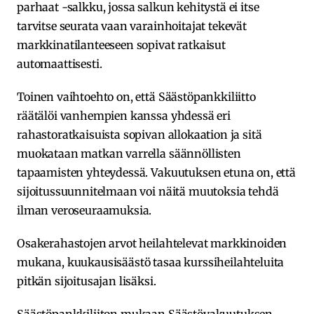
parhaat -salkku, jossa salkun kehitystä ei itse
tarvitse seurata vaan varainhoitajat tekevät
markkinatilanteeseen sopivat ratkaisut
automaattisesti.
Toinen vaihtoehto on, että Säästöpankkiliitto
räätälöi vanhempien kanssa yhdessä eri
rahastoratkaisuista sopivan allokaation ja sitä
muokataan matkan varrella säännöllisten
tapaamisten yhteydessä. Vakuutuksen etuna on, että
sijoitussuunnitelmaan voi näitä muutoksia tehdä
ilman veroseuraamuksia.
Osakerahastojen arvot heilahtelevat markkinoiden
mukana, kuukausisäästö tasaa kurssiheilahteluita
pitkän sijoitusajan lisäksi.