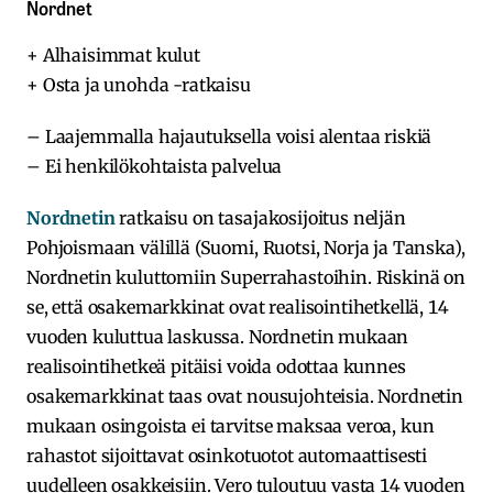
Nordnet
+ Alhaisimmat kulut
+ Osta ja unohda -ratkaisu
– Laajemmalla hajautuksella voisi alentaa riskiä
– Ei henkilökohtaista palvelua
Nordnetin
ratkaisu on tasajakosijoitus neljän
Pohjoismaan välillä (Suomi, Ruotsi, Norja ja Tanska),
Nordnetin kuluttomiin Superrahastoihin. Riskinä on
se, että osakemarkkinat ovat realisointihetkellä, 14
vuoden kuluttua laskussa. Nordnetin mukaan
realisointihetkeä pitäisi voida odottaa kunnes
osakemarkkinat taas ovat nousujohteisia. Nordnetin
mukaan osingoista ei tarvitse maksaa veroa, kun
rahastot sijoittavat osinkotuotot automaattisesti
uudelleen osakkeisiin. Vero tuloutuu vasta 14 vuoden