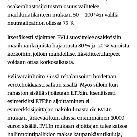
osakerahastosijoitusten osuus vaihtelee
markkinatilanteen mukaan 50 – 100 %:n välillä
neutraalipainon ollessa 75 %.
Itsenäisesti sijoittaen EVLI suosittelee osakkeisiin
maailmanlaajuista hajautusta 80 % ja 20 % varoista
korkoihin, jolloin mahdolliset likviditeettitarpeet
voidaan ottaa korkosalkusta.
Evli Varainhoito 75.ssä rebalansointi hoidetaan
verotehokkaasti salkun sisällä. Myös silloin kun
rahaston sisällä sijoitetaan ETF:iin. Itsenäisesti
esimerkiksi ETF:iin sijoittaminen ei
esimerkkisijoittajan näkökulmasta ole EVLIn
mukaan järkevää kuin alussa ensimmäinen 10000
euron sisällä. EVLIn mukaan sijoittajan tulee katsoa
hallinnointipalkkion taakse kaupankäyntikuluja,