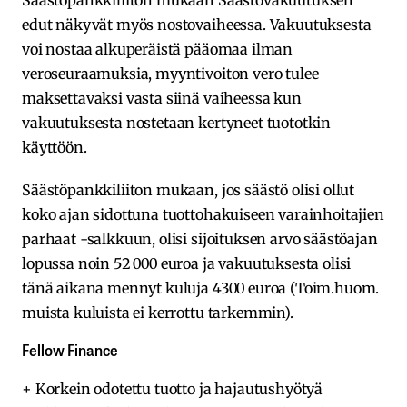
Säästöpankkiliiton mukaan Säästövakuutuksen
edut näkyvät myös nostovaiheessa. Vakuutuksesta
voi nostaa alkuperäistä pääomaa ilman
veroseuraamuksia, myyntivoiton vero tulee
maksettavaksi vasta siinä vaiheessa kun
vakuutuksesta nostetaan kertyneet tuototkin
käyttöön.
Säästöpankkiliiton mukaan, jos säästö olisi ollut
koko ajan sidottuna tuottohakuiseen varainhoitajien
parhaat -salkkuun, olisi sijoituksen arvo säästöajan
lopussa noin 52 000 euroa ja vakuutuksesta olisi
tänä aikana mennyt kuluja 4300 euroa (Toim.huom.
muista kuluista ei kerrottu tarkemmin).
Fellow Finance
+ Korkein odotettu tuotto ja hajautushyötyä