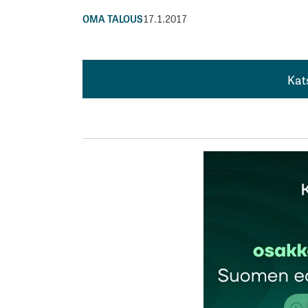
OMA TALOUS
17.1.2017
Kat
Kat
Kiitos informoivasta kirjoituksesta, opin täs
paljon merkitystä. Onneksi se on autooni j
tarkistettua muitakin auton huoltotarpeita
Mikko
10.9.2020 at 10:48
Vastaa
kirj