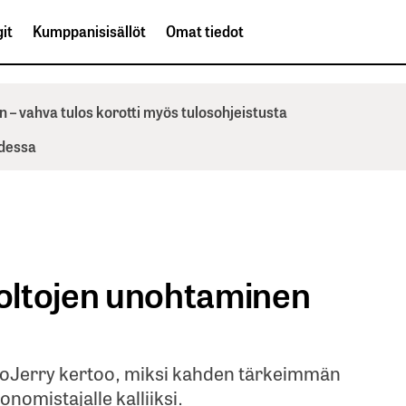
it
Kumppanisisällöt
Omat tiedot
n – vahva tulos korotti myös tulosohjeistusta
odessa
uoltojen unohtaminen
utoJerry kertoo, miksi kahden tärkeimmän
onomistajalle kalliiksi.