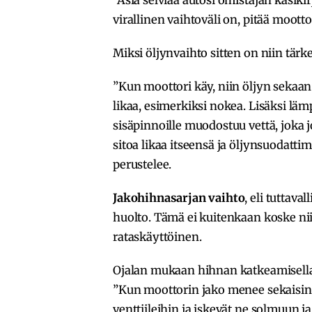
virallinen vaihtoväli on, pitää moott
Miksi öljynvaihto sitten on niin tärk
”Kun moottori käy, niin öljyn sekaa
likaa, esimerkiksi nokea. Lisäksi lä
sisäpinnoille muodostuu vettä, joka j
sitoa likaa itseensä ja öljynsuodattim
perustelee.
Jakohihnasarjan vaihto
, eli tuttav
huolto. Tämä ei kuitenkaan koske niit
rataskäyttöinen.
Ojalan mukaan hihnan katkeamisella t
”Kun moottorin jako menee sekaisin
venttiileihin ja iskevät ne solmuun ja