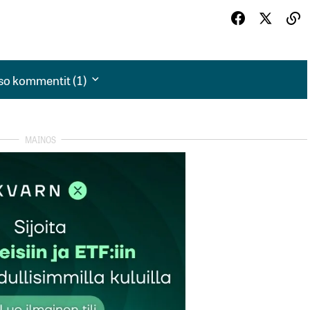
so kommentit (1)
so kommentit (1)
tä paljon. En ollut ajatellut, että öljynvaihdolla olisi noin
uuri tehty. Alumiinivanteiden vaihdon yhteydessä tuli
.
autua sisään
rekisteröityä