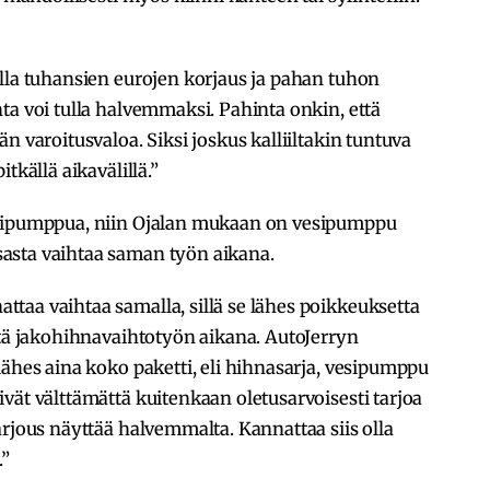
lla tuhansien eurojen korjaus ja pahan tuhon
ta voi tulla halvemmaksi. Pahinta onkin, että
n varoitusvaloa. Siksi joskus kalliiltakin tuntuva
tkällä aikavälillä.”
esipumppua, niin Ojalan mukaan on vesipumppu
asta vaihtaa saman työn aikana.
taa vaihtaa samalla, sillä se lähes poikkeuksetta
stä jakohihnavaihtotyön aikana. AutoJerryn
lähes aina koko paketti, eli hihnasarja, vesipumppu
vät välttämättä kuitenkaan oletusarvoisesti tarjoa
arjous näyttää halvemmalta. Kannattaa siis olla
.”