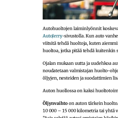
Autohuoltojen laiminlyönnit koskevat
AutoJerry
-sivustolla. Kun auto vanhe
viitsitä tehdä huoltoja, kuten aiemm
huoltoa, jotka pitää tehdä kuitenkin s
Ojalan mukaan uutta ja uudehkoa aut
noudatetaan valmistajan huolto-ohje
öljyjen, nesteiden ja suodattimien lisä
Auton huollossa on kaksi huoltotoim
Öljynvaihto
on auton tärkein huolto
10 000 – 15 000 kilometria tai yhtä vu
”Asia selviää autosi omistajan käsik