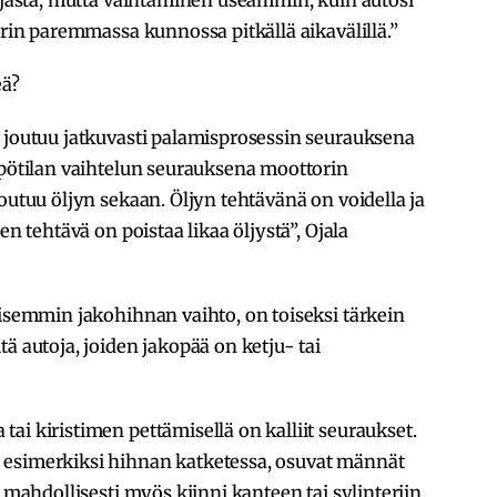
orin paremmassa kunnossa pitkällä aikavälillä.”
eä?
n joutuu jatkuvasti palamisprosessin seurauksena
mpötilan vaihtelun seurauksena moottorin
outuu öljyn sekaan. Öljyn tehtävänä on voidella ja
en tehtävä on poistaa likaa öljystä”, Ojala
allisemmin jakohihnan vaihto, on toiseksi tärkein
ä autoja, joiden jakopää on ketju- tai
ai kiristimen pettämisellä on kalliit seuraukset.
 esimerkiksi hihnan katketessa, osuvat männät
 mahdollisesti myös kiinni kanteen tai sylinteriin.