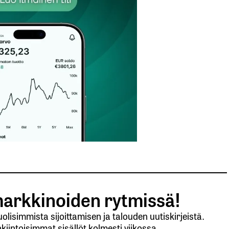
et kentät on merkitty
*
Sähköpostiosoitteesi
*
arkkinoiden rytmissä!
lisimmista sijoittamisen ja talouden uutiskirjeistä.
kiintoisimmat sisällöt kolmesti viikossa.