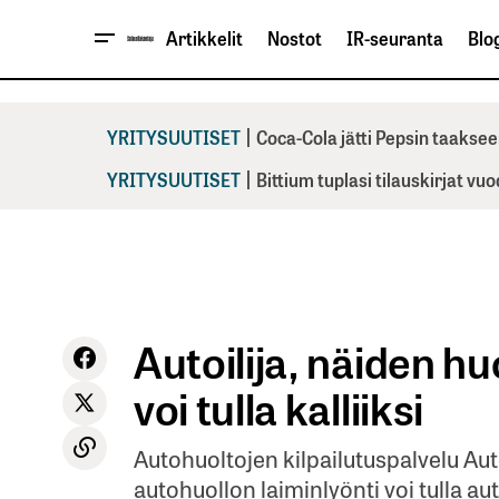
Artikkelit
Nostot
IR-seuranta
Blog
|
YRITYSUUTISET
Coca-Cola jätti Pepsin taaksee
|
YRITYSUUTISET
Bittium tuplasi tilauskirjat vu
Autoilija, näiden h
voi tulla kalliiksi
Autohuoltojen kilpailutuspalvelu A
autohuollon laiminlyönti voi tulla aut