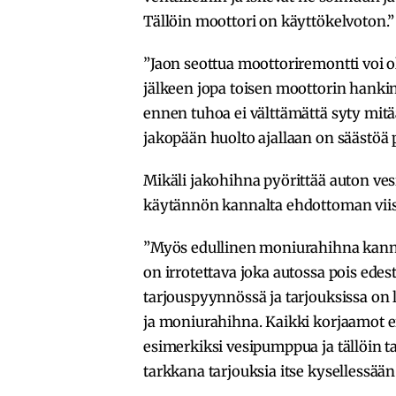
Tällöin moottori on käyttökelvoton.”
”Jaon seottua moottoriremontti voi o
jälkeen jopa toisen moottorin hankin
ennen tuhoa ei välttämättä syty mitää
jakopään huolto ajallaan on säästöä pi
Mikäli jakohihna pyörittää auton v
käytännön kannalta ehdottoman viis
”Myös edullinen moniurahihna kannat
on irrotettava joka autossa pois ede
tarjouspyynnössä ja tarjouksissa on 
ja moniurahihna. Kaikki korjaamot ei
esimerkiksi vesipumppua ja tällöin t
tarkkana tarjouksia itse kysellessään