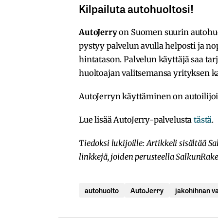
Kilpailuta autohuoltosi!
AutoJerry
on Suomen suurin autohuo
pystyy palvelun avulla helposti ja no
hintatason. Palvelun käyttäjä saa tar
huoltoajan valitsemansa yrityksen k
AutoJerryn käyttäminen on autoilijoil
Lue lisää AutoJerry-palvelusta
tästä
.
Tiedoksi lukijoille: Artikkeli sisältä
linkkejä, joiden perusteella SalkunRak
autohuolto
AutoJerry
jakohihnan va