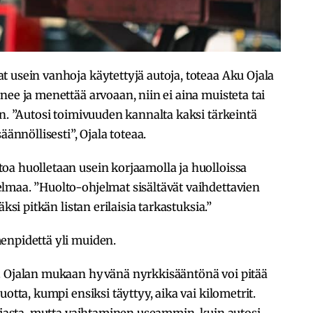
 usein vanhoja käytettyjä autoja, toteaa Aku Ojala
nee ja menettää arvoaan, niin ei aina muisteta tai
in. ”Autosi toimivuuden kannalta kaksi tärkeintä
äännöllisesti”, Ojala toteaa.
oa huolletaan usein korjaamolla ja huolloissa
lmaa. ”Huolto-ohjelmat sisältävät vaihdettavien
ksi pitkän listan erilaisia tarkastuksia.”
enpidettä yli muiden.
. Ojalan mukaan hyvänä nyrkkisääntönä voi pitää
otta, kumpi ensiksi täyttyy, aika vai kilometrit.
irjasta, mutta vaihtaminen useammin, kuin autosi