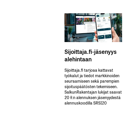
Sijoittaja.fi-jäsenyys
alehintaan
Sijoittaja.fi tarjoaa kattavat
työkalut ja tiedot markkinoiden
seuraamiseen sekä parempien
sijoituspäätösten tekemiseen.
SalkunRakentajan lukijat saavat
20 %:n alennuksen jäsenyydestä
alennuskoodilla SRSI20