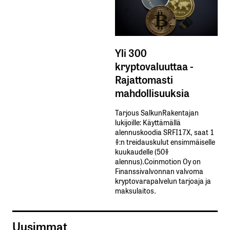
Yli 300
kryptovaluuttaa -
Rajattomasti
mahdollisuuksia
Tarjous SalkunRakentajan
lukijoille: Käyttämällä​ ​
alennuskoodia​ ​SRFI17X,​ ​saat​ ​1
%:n treidauskulut​ ​ensimmäiselle​ ​
kuukaudelle​ ​(50%​ ​
alennus).Coinmotion Oy on
Finanssivalvonnan valvoma
kryptovarapalvelun tarjoaja ja
maksulaitos.
Uusimmat