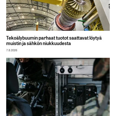
Tekoälybuumin parhaat tuotot saattavat löytyä
muistin ja sähkön niukkuudesta
7.8.2026