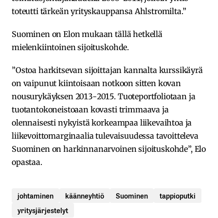
toteutti tärkeän yrityskauppansa Ahlstromilta.”
Suominen on Elon mukaan tällä hetkellä
mielenkiintoinen sijoituskohde.
”Ostoa harkitsevan sijoittajan kannalta kurssikäyrä
on vaipunut kiintoisaan notkoon sitten kovan
nousurykäyksen 2013-2015. Tuoteportfoliotaan ja
tuotantokoneistoaan kovasti trimmaava ja
olennaisesti nykyistä korkeampaa liikevaihtoa ja
liikevoittomarginaalia tulevaisuudessa tavoitteleva
Suominen on harkinnanarvoinen sijoituskohde”, Elo
opastaa.
johtaminen
käänneyhtiö
Suominen
tappioputki
yritysjärjestelyt