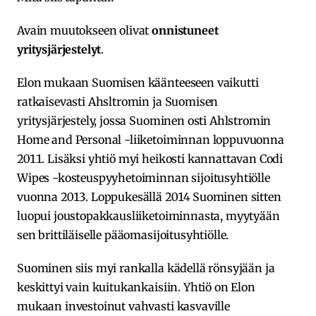
Avain muutokseen olivat
onnistuneet
yritysjärjestelyt
.
Elon mukaan Suomisen käänteeseen vaikutti
ratkaisevasti Ahsltromin ja Suomisen
yritysjärjestely, jossa Suominen osti Ahlstromin
Home and Personal -liiketoiminnan loppuvuonna
2011. Lisäksi yhtiö myi heikosti kannattavan Codi
Wipes -kosteuspyyhetoiminnan sijoitusyhtiölle
vuonna 2013. Loppukesällä 2014 Suominen sitten
luopui joustopakkausliiketoiminnasta, myytyään
sen brittiläiselle pääomasijoitusyhtiölle.
Suominen siis myi rankalla kädellä rönsyjään ja
keskittyi vain kuitukankaisiin. Yhtiö on Elon
mukaan investoinut vahvasti kasvaville