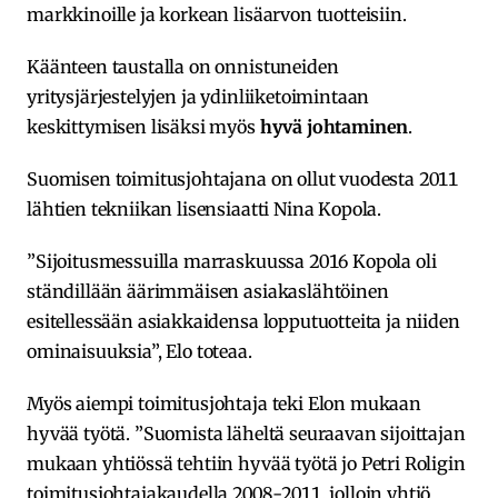
markkinoille ja korkean lisäarvon tuotteisiin.
Käänteen taustalla on onnistuneiden
yritysjärjestelyjen ja ydinliiketoimintaan
keskittymisen lisäksi myös
hyvä johtaminen
.
Suomisen toimitusjohtajana on ollut vuodesta 2011
lähtien tekniikan lisensiaatti Nina Kopola.
”Sijoitusmessuilla marraskuussa 2016 Kopola oli
ständillään äärimmäisen asiakaslähtöinen
esitellessään asiakkaidensa lopputuotteita ja niiden
ominaisuuksia”, Elo toteaa.
Myös aiempi toimitusjohtaja teki Elon mukaan
hyvää työtä. ”Suomista läheltä seuraavan sijoittajan
mukaan yhtiössä tehtiin hyvää työtä jo Petri Roligin
toimitusjohtajakaudella 2008-2011, jolloin yhtiö