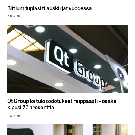
Bittium tuplasi tilauskirjat vuodessa
7.8.2026
Qt Group löi tulosodotukset reippaasti – osake
kipusi 27 prosenttia
7.8.2026