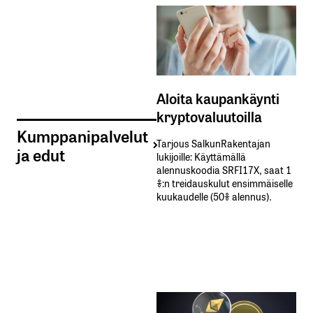
Aloita kaupankäynti
kryptovaluutoilla
Kumppanipalvelut
Tarjous SalkunRakentajan
ja edut
lukijoille: Käyttämällä​ ​
alennuskoodia​ ​SRFI17X,​ ​saat​ ​1
%:n treidauskulut​ ​ensimmäiselle​ ​
kuukaudelle​ ​(50%​ ​alennus).