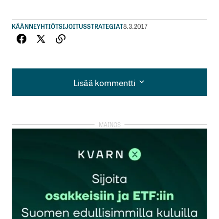
KÄÄNNEYHTIÖT
SIJOITUSSTRATEGIAT
8.3.2017
Lisää kommentti
Lisää kommentti
kirjautua
sisään
rekisteröityä