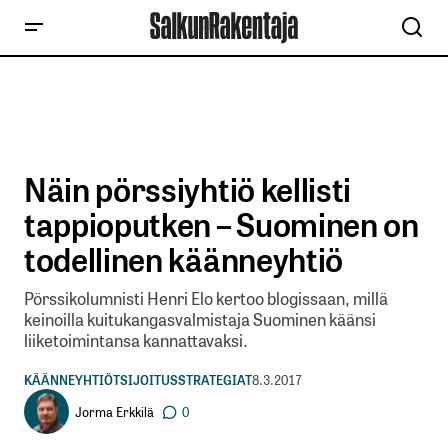
Näin pörssiyhtiö kellisti
tappioputken – Suominen on
todellinen käänneyhtiö
Pörssikolumnisti Henri Elo kertoo blogissaan, millä
keinoilla kuitukangasvalmistaja Suominen käänsi
liiketoimintansa kannattavaksi.
KÄÄNNEYHTIÖT
SIJOITUSSTRATEGIAT
8.3.2017
Jorma Erkkilä
0