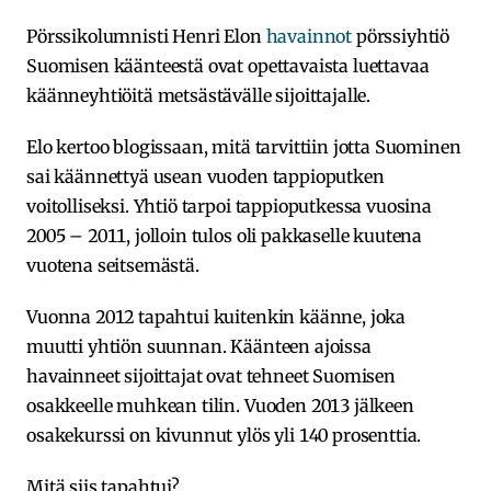
Pörssikolumnisti Henri Elon
havainnot
pörssiyhtiö
Suomisen käänteestä ovat opettavaista luettavaa
käänneyhtiöitä metsästävälle sijoittajalle.
Elo kertoo blogissaan, mitä tarvittiin jotta Suominen
sai käännettyä usean vuoden tappioputken
voitolliseksi. Yhtiö tarpoi tappioputkessa vuosina
2005 – 2011, jolloin tulos oli pakkaselle kuutena
vuotena seitsemästä.
Vuonna 2012 tapahtui kuitenkin käänne, joka
muutti yhtiön suunnan. Käänteen ajoissa
havainneet sijoittajat ovat tehneet Suomisen
osakkeelle muhkean tilin. Vuoden 2013 jälkeen
osakekurssi on kivunnut ylös yli 140 prosenttia.
Mitä siis tapahtui?