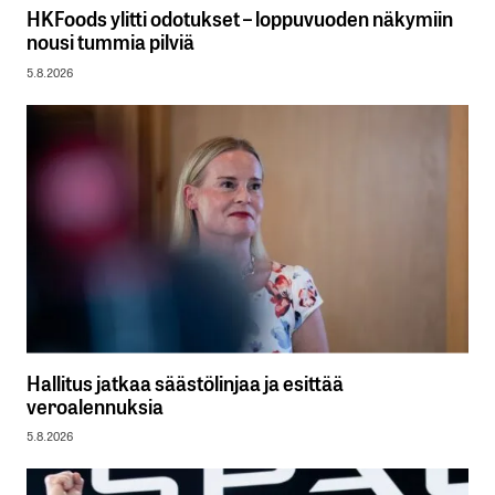
HKFoods ylitti odotukset – loppuvuoden näkymiin
nousi tummia pilviä
5.8.2026
Hallitus jatkaa säästölinjaa ja esittää
veroalennuksia
5.8.2026