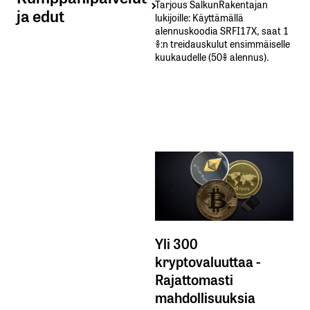
Tarjous SalkunRakentajan
ja edut
lukijoille: Käyttämällä​ ​
alennuskoodia​ ​SRFI17X,​ ​saat​ ​1
%:n treidauskulut​ ​ensimmäiselle​ ​
kuukaudelle​ ​(50%​ ​alennus).
Yli 300
kryptovaluuttaa -
Rajattomasti
mahdollisuuksia