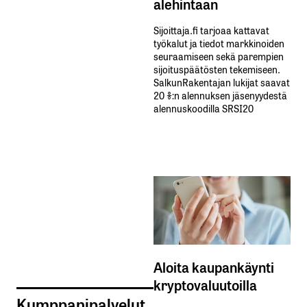
alehintaan
Sijoittaja.fi tarjoaa kattavat
työkalut ja tiedot markkinoiden
seuraamiseen sekä parempien
sijoituspäätösten tekemiseen.
SalkunRakentajan lukijat saavat
20 %:n alennuksen jäsenyydestä
alennuskoodilla SRSI20
Aloita kaupankäynti
kryptovaluutoilla
Kumppanipalvelut