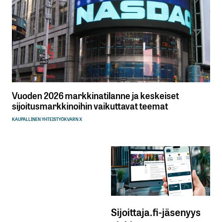
Vuoden 2026 markkinatilanne ja keskeiset
sijoitusmarkkinoihin vaikuttavat teemat
KAUPALLINEN YHTEISTYÖ
KVARN X
Sijoittaja.fi-jäsenyys