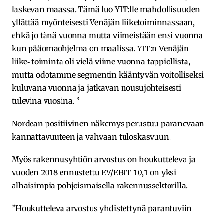
laskevan maassa. Tämä luo YIT:lle mahdollisuuden
yllättää myönteisesti Venäjän liiketoiminnassaan,
ehkä jo tänä vuonna mutta viimeistään ensi vuonna
kun pääomaohjelma on maalissa. YIT:n Venäjän
liike‐ toiminta oli vielä viime vuonna tappiollista,
mutta odotamme segmentin kääntyvän voitolliseksi
kuluvana vuonna ja jatkavan nousujohteisesti
tulevina vuosina. ”
Nordean positiivinen näkemys perustuu paranevaan
kannattavuuteen ja vahvaan tuloskasvuun.
Myös rakennusyhtiön arvostus on houkutteleva ja
vuoden 2018 ennustettu EV/EBIT 10,1 on yksi
alhaisimpia pohjoismaisella rakennussektorilla.
”Houkutteleva arvostus yhdistettynä parantuviin