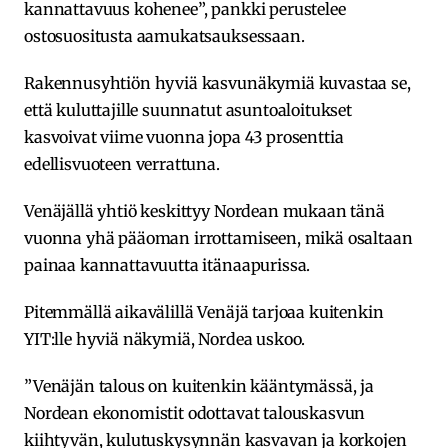
kannattavuus kohenee”, pankki perustelee
ostosuositusta aamukatsauksessaan.
Rakennusyhtiön hyviä kasvunäkymiä kuvastaa se,
että kuluttajille suunnatut asuntoaloitukset
kasvoivat viime vuonna jopa 43 prosenttia
edellisvuoteen verrattuna.
Venäjällä yhtiö keskittyy Nordean mukaan tänä
vuonna yhä pääoman irrottamiseen, mikä osaltaan
painaa kannattavuutta itänaapurissa.
Pitemmällä aikavälillä Venäjä tarjoaa kuitenkin
YIT:lle hyviä näkymiä, Nordea uskoo.
”Venäjän talous on kuitenkin kääntymässä, ja
Nordean ekonomistit odottavat talouskasvun
kiihtyvän, kulutuskysynnän kasvavan ja korkojen