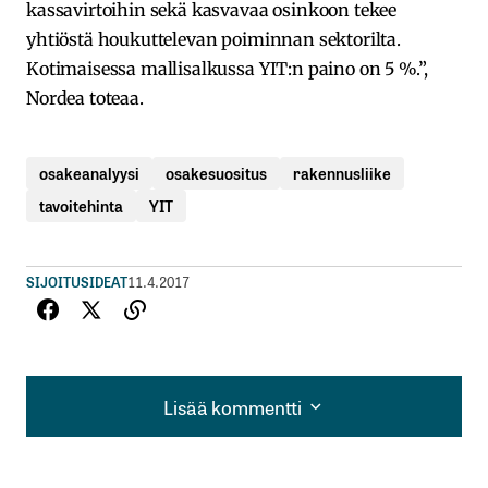
kassavirtoihin sekä kasvavaa osinkoon tekee
yhtiöstä houkuttelevan poiminnan sektorilta.
Kotimaisessa mallisalkussa YIT:n paino on 5 %.”,
Nordea toteaa.
osakeanalyysi
osakesuositus
rakennusliike
tavoitehinta
YIT
SIJOITUSIDEAT
11.4.2017
Lisää kommentti
Lisää kommentti