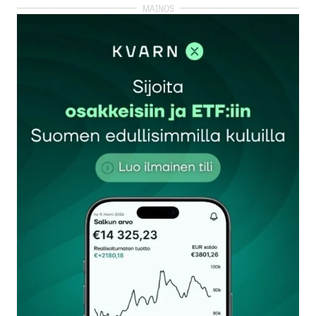
kirjautua
sisään
rekisteröityä
Sähköpostiosoitettasi ei julkaista.
Pakolliset
kentät on merkitty
*
Kommentti
*
Nimesi tai nimimerkkisi
*