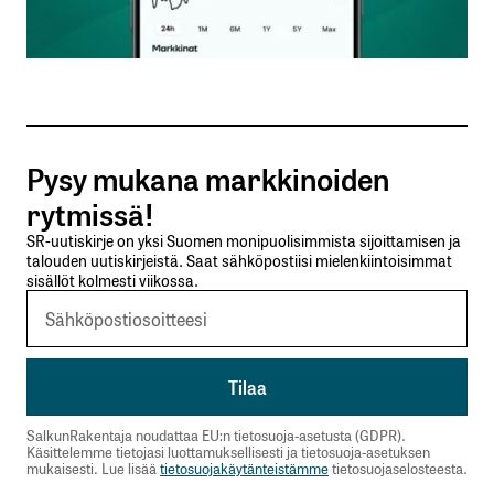
Sähköpostiosoitteesi
*
Tilaa SalkunRakentajan uutiskirje
Pysy mukana markkinoiden
Lähetä kommentti
rytmissä!
SR-uutiskirje on yksi Suomen monipuolisimmista sijoittamisen ja
talouden uutiskirjeistä. Saat sähköpostiisi mielenkiintoisimmat
sisällöt kolmesti viikossa.
SalkunRakentaja noudattaa EU:n tietosuoja-asetusta (GDPR).
Käsittelemme tietojasi luottamuksellisesti ja tietosuoja-asetuksen
mukaisesti. Lue lisää
tietosuojakäytänteistämme
tietosuojaselosteesta.