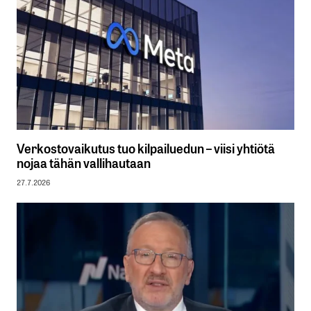
Verkostovaikutus tuo kilpailuedun – viisi yhtiötä
nojaa tähän vallihautaan
27.7.2026