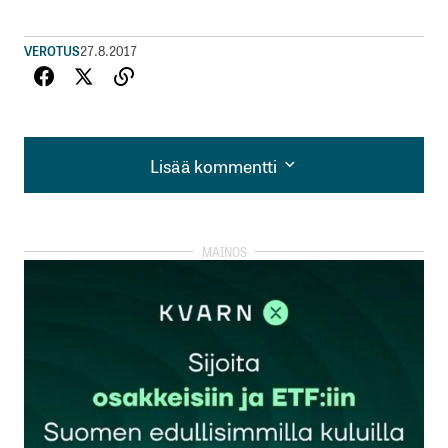
VEROTUS
27.8.2017
Lisää kommentti
Lisää kommentti
kirjautua
sisään
rekisteröityä