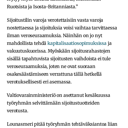
Ruotsista ja Isosta-Britanniasta.”
Sijoitustilin varoja verotettaisiin vasta varoja
nostettaessa ja sijoituksia voisi vaihtaa tarvittaessa
ilman veroseuraamuksia. Näinhän on jo nyt
mahdollista tehdä
kapitalisaatiosopimuksissa
ja
vakuutuskuorissa. Myöskään sijoitusrahastojen
sisällä tapahtuvista sijoitusten vaihdoista ei tule
veroseuraamuksia, joten ne ovat suoraan
osakesäästämiseen verrattuna tällä hetkellä
verotuksellisesti eri asemassa.
Valtiovarainministeriö on asettanut kesäkuussa
työryhmän selvittämään sijoitustuotteiden
verotusta.
Lounasmeri pitää työryhmän tehtäväksiantoa liian