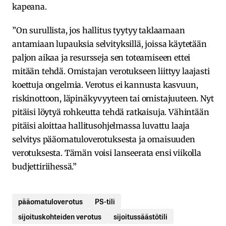
kapeana.
”On surullista, jos hallitus tyytyy taklaamaan
antamiaan lupauksia selvityksillä, joissa käytetään
paljon aikaa ja resursseja sen toteamiseen ettei
mitään tehdä. Omistajan verotukseen liittyy laajasti
koettuja ongelmia. Verotus ei kannusta kasvuun,
riskinottoon, läpinäkyvyyteen tai omistajuuteen. Nyt
pitäisi löytyä rohkeutta tehdä ratkaisuja. Vähintään
pitäisi aloittaa hallitusohjelmassa luvattu laaja
selvitys pääomatuloverotuksesta ja omaisuuden
verotuksesta. Tämän voisi lanseerata ensi viikolla
budjettiriihessä.”
pääomatuloverotus
PS-tili
sijoituskohteiden verotus
sijoitussäästötili