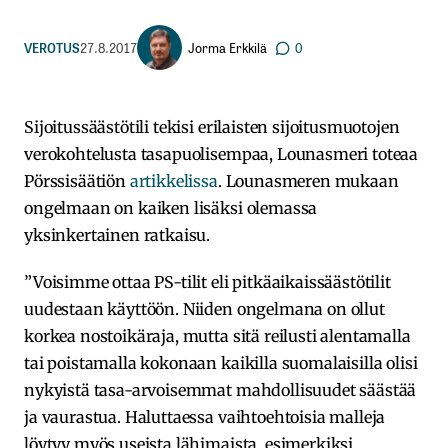
Jorma Erkkilä
VEROTUS
27.8.2017
0
Sijoitussäästötili tekisi erilaisten sijoitusmuotojen
verokohtelusta tasapuolisempaa, Lounasmeri toteaa
Pörssisäätiön
artikkelissa
. Lounasmeren mukaan
ongelmaan on kaiken lisäksi olemassa
yksinkertainen ratkaisu.
”Voisimme ottaa PS-tilit eli pitkäaikaissäästötilit
uudestaan käyttöön. Niiden ongelmana on ollut
korkea nostoikäraja, mutta sitä reilusti alentamalla
tai poistamalla kokonaan kaikilla suomalaisilla olisi
nykyistä tasa-arvoisemmat mahdollisuudet säästää
ja vaurastua. Haluttaessa vaihtoehtoisia malleja
löytyy myös useista lähimaista, esimerkiksi