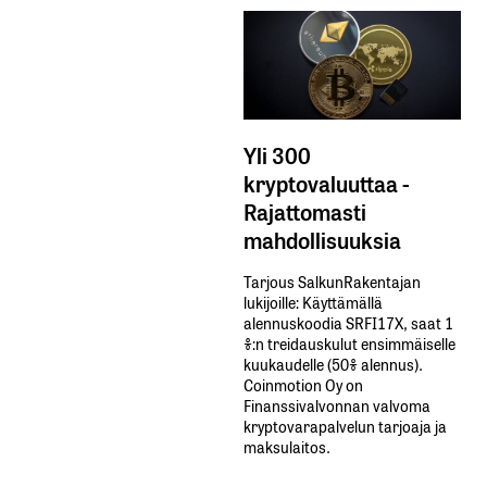
Yli 300
kryptovaluuttaa -
Rajattomasti
mahdollisuuksia
Tarjous SalkunRakentajan
lukijoille: Käyttämällä​ ​
alennuskoodia​ ​SRFI17X,​ ​saat​ ​1
%:n treidauskulut​ ​ensimmäiselle​ ​
kuukaudelle​ ​(50%​ ​alennus).
Coinmotion Oy on
Finanssivalvonnan valvoma
kryptovarapalvelun tarjoaja ja
maksulaitos.