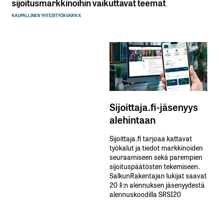
sijoitusmarkkinoihin vaikuttavat teemat
KAUPALLINEN YHTEISTYÖ
KVARN X
Sijoittaja.fi-jäsenyys
alehintaan
Sijoittaja.fi tarjoaa kattavat
työkalut ja tiedot markkinoiden
seuraamiseen sekä parempien
sijoituspäätösten tekemiseen.
SalkunRakentajan lukijat saavat
20 %:n alennuksen jäsenyydestä
alennuskoodilla SRSI20