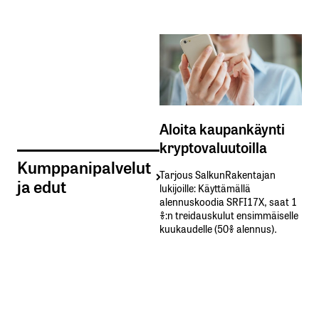
Aloita kaupankäynti
kryptovaluutoilla
Kumppanipalvelut
Tarjous SalkunRakentajan
ja edut
lukijoille: Käyttämällä​ ​
alennuskoodia​ ​SRFI17X,​ ​saat​ ​1
%:n treidauskulut​ ​ensimmäiselle​ ​
kuukaudelle​ ​(50%​ ​alennus).