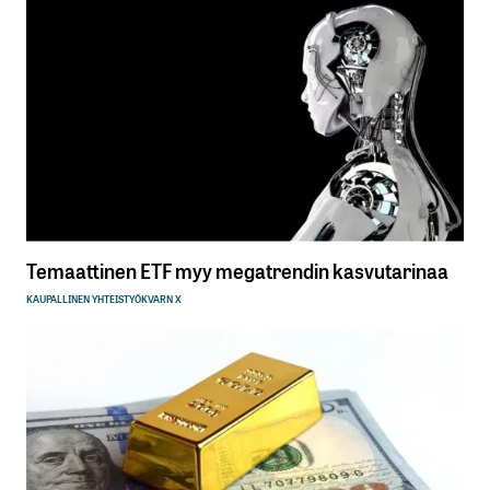
Temaattinen ETF myy megatrendin kasvutarinaa
KAUPALLINEN YHTEISTYÖ
KVARN X