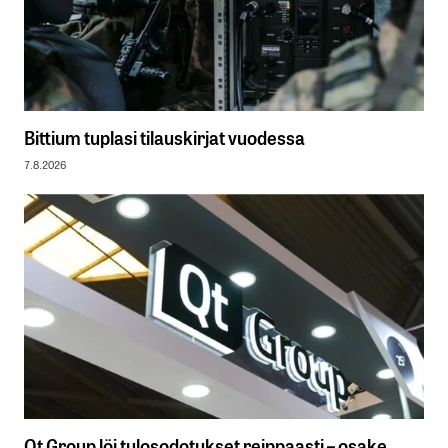
Bittium tuplasi tilauskirjat vuodessa
7.8.2026
Qt Group löi tulosodotukset reippaasti – osake