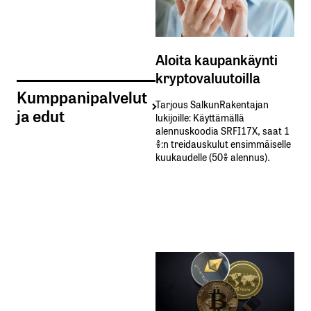
Aloita kaupankäynti
kryptovaluutoilla
Kumppanipalvelut
Tarjous SalkunRakentajan
ja edut
lukijoille: Käyttämällä​ ​
alennuskoodia​ ​SRFI17X,​ ​saat​ ​1
%:n treidauskulut​ ​ensimmäiselle​ ​
kuukaudelle​ ​(50%​ ​alennus).