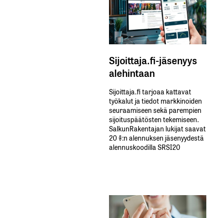
Sijoittaja.fi-jäsenyys
alehintaan
Sijoittaja.fi tarjoaa kattavat
työkalut ja tiedot markkinoiden
seuraamiseen sekä parempien
sijoituspäätösten tekemiseen.
SalkunRakentajan lukijat saavat
20 %:n alennuksen jäsenyydestä
alennuskoodilla SRSI20