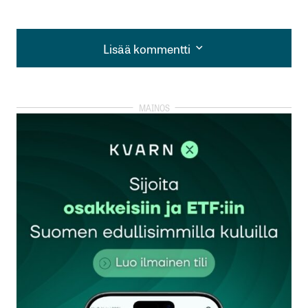
Lisää kommentti
Lisää kommentti
kirjautua
sisään
rekisteröityä
Sähköpostiosoitettasi ei julkaista.
Pakolliset
kentät on merkitty
*
Kommentti
*