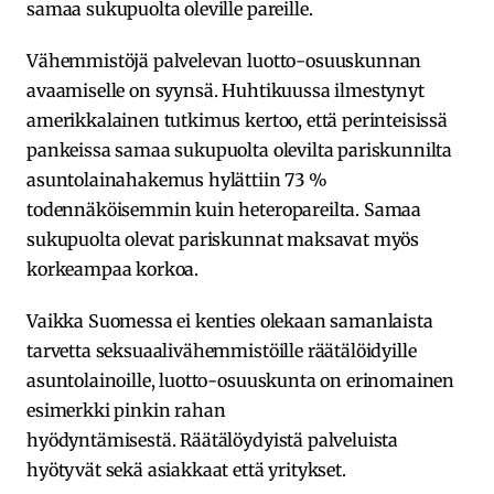
samaa sukupuolta oleville pareille.
Vähemmistöjä palvelevan luotto-osuuskunnan
avaamiselle on syynsä. Huhtikuussa ilmestynyt
amerikkalainen tutkimus kertoo, että perinteisissä
pankeissa samaa sukupuolta olevilta pariskunnilta
asuntolainahakemus hylättiin 73 %
todennäköisemmin kuin heteropareilta. Samaa
sukupuolta olevat pariskunnat maksavat myös
korkeampaa korkoa.
Vaikka Suomessa ei kenties olekaan samanlaista
tarvetta seksuaalivähemmistöille räätälöidyille
asuntolainoille, luotto-osuuskunta on erinomainen
esimerkki pinkin rahan
hyödyntämisestä. Räätälöydyistä palveluista
hyötyvät sekä asiakkaat että yritykset.