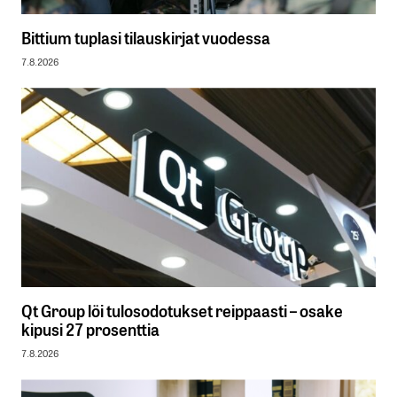
Bittium tuplasi tilauskirjat vuodessa
7.8.2026
Qt Group löi tulosodotukset reippaasti – osake
kipusi 27 prosenttia
7.8.2026