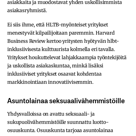
asiakkaita ja muodostavat yhden uskollisimmista
asiakasryhmistä.
Ei siis ihme, että HLTB-myönteiset yritykset
menestyvät kilpailijoitaan paremmin. Harvard
Business Review kertoo yritysten hyötyvän hlbt-
inklusiivisesta kulttuurista kolmella eri tavalla.
Yritykset houkuttelevat lahjakkaampia työntekijöitä
ja uskollista asiakaskuntaa, minkä lisäksi
inklusiiviset yritykset osaavat kohdentaa
markkinointiaan innovatiivisemmin.
Asuntolainaa seksuaalivähemmistöille
Yhdysvalloissa on avattu seksuaali- ja
sukupuolivähemmistöille suunnattu luotto-
osuuskunta. Osuuskunta tarjoaa asuntolainaa