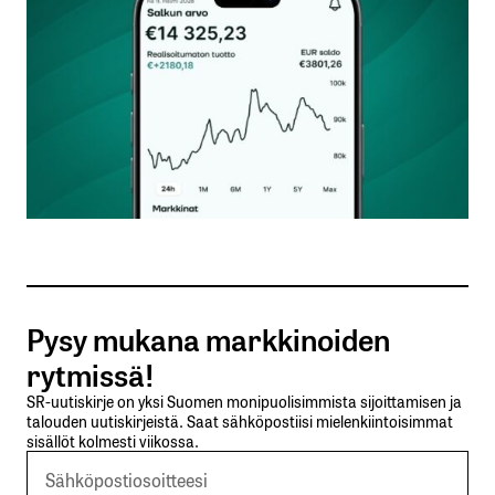
Nimesi tai nimimerkkisi
*
Sähköpostiosoitteesi
*
Tilaa SalkunRakentajan uutiskirje
Pysy mukana markkinoiden
Lähetä kommentti
rytmissä!
SR-uutiskirje on yksi Suomen monipuolisimmista sijoittamisen ja
talouden uutiskirjeistä. Saat sähköpostiisi mielenkiintoisimmat
sisällöt kolmesti viikossa.