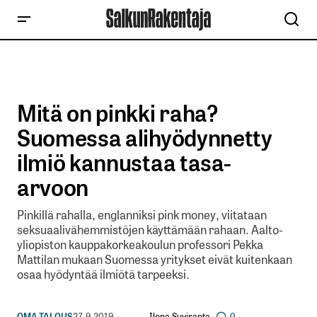
Mitä on pinkki raha?
Suomessa alihyödynnetty
ilmiö kannustaa tasa-
arvoon
Pinkillä rahalla, englanniksi pink money, viitataan
seksuaalivähemmistöjen käyttämään rahaan. Aalto-
yliopiston kauppakorkeakoulun professori Pekka
Mattilan mukaan Suomessa yritykset eivät kuitenkaan
osaa hyödyntää ilmiötä tarpeeksi.
Ilona Suviranta
OMA TALOUS
27.9.2019
0