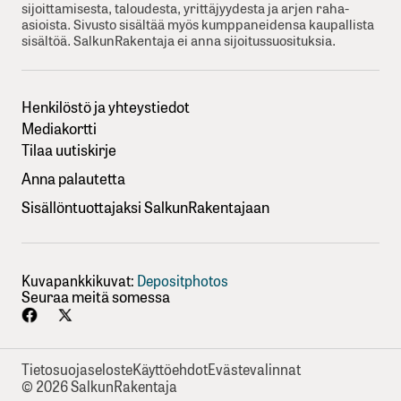
sijoittamisesta, taloudesta, yrittäjyydesta ja arjen raha-
asioista. Sivusto sisältää myös kumppaneidensa kaupallista
sisältöä. SalkunRakentaja ei anna sijoitussuosituksia.
Henkilöstö ja yhteystiedot
Mediakortti
Tilaa uutiskirje
Anna palautetta
Sisällöntuottajaksi SalkunRakentajaan
Kuvapankkikuvat:
Depositphotos
Seuraa meitä somessa
Tietosuojaseloste
Käyttöehdot
Evästevalinnat
© 2026 SalkunRakentaja