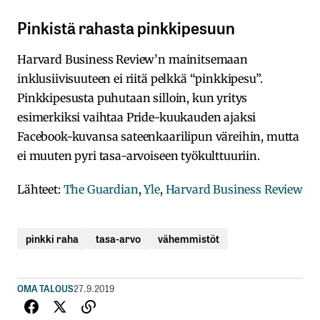
Pinkistä rahasta pinkkipesuun
Harvard Business Review’n mainitsemaan
inklusiivisuuteen ei riitä pelkkä “pinkkipesu”.
Pinkkipesusta puhutaan silloin, kun yritys
esimerkiksi vaihtaa Pride-kuukauden ajaksi
Facebook-kuvansa sateenkaarilipun väreihin, mutta
ei muuten pyri tasa-arvoiseen työkulttuuriin.
Lähteet:
The Guardian
,
Yle
,
Harvard Business Review
pinkki raha
tasa-arvo
vähemmistöt
OMA TALOUS
27.9.2019