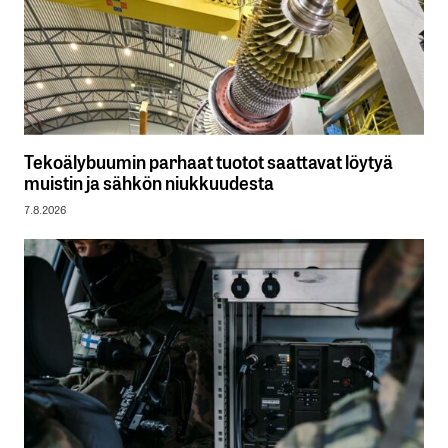
Tekoälybuumin parhaat tuotot saattavat löytyä
muistin ja sähkön niukkuudesta
7.8.2026