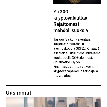
Yli 300
kryptovaluuttaa -
Rajattomasti
mahdollisuuksia
Tarjous SalkunRakentajan
lukijoille: Käyttämällä​ ​
alennuskoodia​ ​SRFI17X,​ ​saat​ ​1
%:n treidauskulut​ ​ensimmäiselle​ ​
kuukaudelle​ ​(50%​ ​alennus).
Coinmotion Oy on
Finanssivalvonnan valvoma
kryptovarapalvelun tarjoaja ja
maksulaitos.
Uusimmat