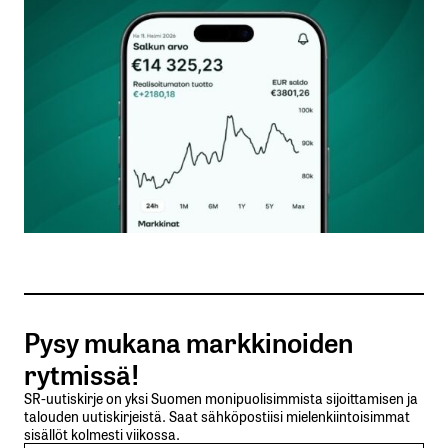
Kommentti
*
Nimesi tai nimimerkkisi
*
Sähköpostiosoitteesi
*
Tilaa SalkunRakentajan uutiskirje
Pysy mukana markkinoiden
Lähetä kommentti
rytmissä!
SR-uutiskirje on yksi Suomen monipuolisimmista sijoittamisen ja
talouden uutiskirjeistä. Saat sähköpostiisi mielenkiintoisimmat
sisällöt kolmesti viikossa.