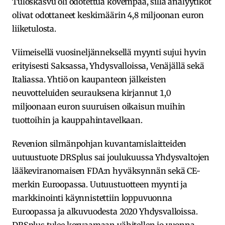
Tuloskasvu oli odotettua kovempaa, sillä analyytikot
olivat odottaneet keskimäärin 4,8 miljoonan euron
liiketulosta.
Viimeisellä vuosineljänneksellä myynti sujui hyvin
erityisesti Saksassa, Yhdysvalloissa, Venäjällä sekä
Italiassa. Yhtiö on kaupanteon jälkeisten
neuvotteluiden seurauksena kirjannut 1,0
miljoonaan euron suuruisen oikaisun muihin
tuottoihin ja kauppahintavelkaan.
Revenion silmänpohjan kuvantamislaitteiden
uutuustuote DRSplus sai joulukuussa Yhdysvaltojen
lääkeviranomaisen FDA:n hyväksynnän sekä CE-
merkin Euroopassa. Uutuustuotteen myynti ja
markkinointi käynnistettiin loppuvuonna
Euroopassa ja alkuvuodesta 2020 Yhdysvalloissa.