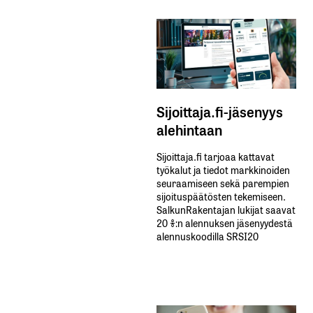
Sijoittaja.fi-jäsenyys
alehintaan
Sijoittaja.fi tarjoaa kattavat
työkalut ja tiedot markkinoiden
seuraamiseen sekä parempien
sijoituspäätösten tekemiseen.
SalkunRakentajan lukijat saavat
20 %:n alennuksen jäsenyydestä
alennuskoodilla SRSI20