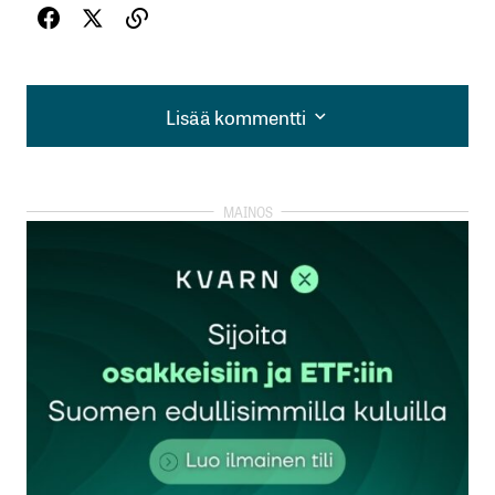
Lisää kommentti
Lisää kommentti
kirjautua
sisään
rekisteröityä
Sähköpostiosoitettasi ei julkaista.
Pakolliset
kentät on merkitty
*