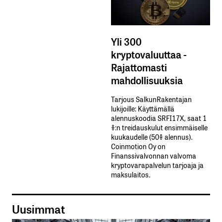
Yli 300
kryptovaluuttaa -
Rajattomasti
mahdollisuuksia
Tarjous SalkunRakentajan
lukijoille: Käyttämällä​ ​
alennuskoodia​ ​SRFI17X,​ ​saat​ ​1
%:n treidauskulut​ ​ensimmäiselle​ ​
kuukaudelle​ ​(50%​ ​alennus).
Coinmotion Oy on
Finanssivalvonnan valvoma
kryptovarapalvelun tarjoaja ja
maksulaitos.
Uusimmat