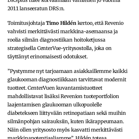
DRSplus tulee korvaamaan vähitellen jo vuonna
2011 lanseeratun DRS:n.
Toimitusjohtaja
Timo Hildén
kertoo, että Revenio
vahvisti merkittävästi markkina-asemaansa ja
roolia silmän diagnostiikan hoitoketjussa
strategisella CenterVue-yritysostolla, joka on
täyttänyt erinomaisesti odotukset.
”Pystymme nyt tarjoamaan asiakkaillemme kaikki
glaukooman diagnostiikkaan tarvittavat modernit
tuotteet. CenterVuen kuvantamistuotteet
mahdollistavat lisäksi Revenion tuoteportfolion
laajentamisen glaukooman ulkopuolelle
diabetekseen liittyvään retinopatiaan sekä muihin
silmänpohjan sairauksiin, kuten ikärappeumaan.
Näin ollen yritysosto myös kasvatti merkittävästi
markkinapotentiaaliamme”, Hildén toteaa.