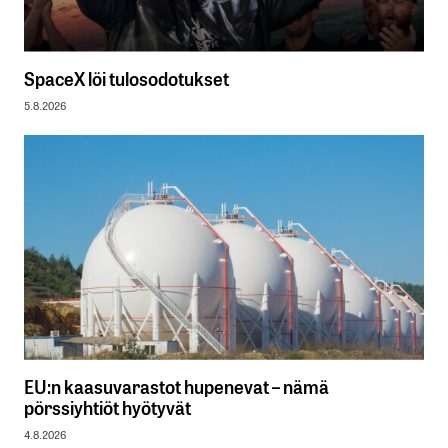
SpaceX löi tulosodotukset
5.8.2026
EU:n kaasuvarastot hupenevat – nämä
pörssiyhtiöt hyötyvät
4.8.2026