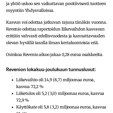
ja yhtiö uskoo sen vaikuttavan positiivisesti tuotteen
myyntiin Yhdysvalloissa.
Kasvun voi odottaa jatkuvan rajuna tänäkin vuonna.
Revenio odottaa raportoidun liikevaihdon kasvavan
erittäin vahvasti edellisvuodesta ja kannattavuuden
olevan hyvällä tasolla ilman kertaluontoisia eriä.
Osinkoa Revenio aikoo jakaa 0,28 euroa osakkeelta.
Revenion lokakuu-joulukuun tunnusluvut:
Liikevaihto oli 14,9 (8,7) miljoonaa euroa,
kasvua 72,2 %
Liiketulos oli 5,2 (3,0) miljoonaa euroa, kasvua
72,9 %
Käyttökate oli 5,8 (3,2) miljoonaa euroa, kasvua