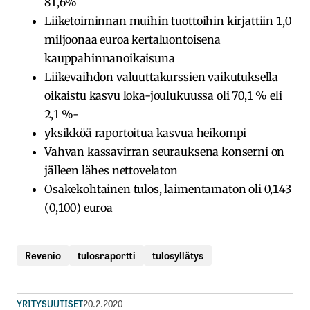
81,6%
Liiketoiminnan muihin tuottoihin kirjattiin 1,0
miljoonaa euroa kertaluontoisena
kauppahinnanoikaisuna
Liikevaihdon valuuttakurssien vaikutuksella
oikaistu kasvu loka-joulukuussa oli 70,1 % eli
2,1 %-
yksikköä raportoitua kasvua heikompi
Vahvan kassavirran seurauksena konserni on
jälleen lähes nettovelaton
Osakekohtainen tulos, laimentamaton oli 0,143
(0,100) euroa
Revenio
tulosraportti
tulosyllätys
YRITYSUUTISET
20.2.2020