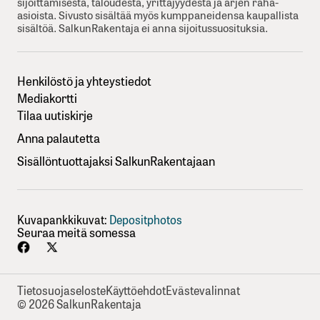
sijoittamisesta, taloudesta, yrittäjyydesta ja arjen raha-
asioista. Sivusto sisältää myös kumppaneidensa kaupallista
sisältöä. SalkunRakentaja ei anna sijoitussuosituksia.
Henkilöstö ja yhteystiedot
Mediakortti
Tilaa uutiskirje
Anna palautetta
Sisällöntuottajaksi SalkunRakentajaan
Kuvapankkikuvat:
Depositphotos
Seuraa meitä somessa
Tietosuojaseloste
Käyttöehdot
Evästevalinnat
© 2026 SalkunRakentaja