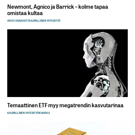
Newmont, Agnico ja Barrick – kolme tapaa
omistaa kultaa
ARVO-OSAKKEET
KAUPALLINEN YHTEISTYÖ
Temaattinen ETF myy megatrendin kasvutarinaa
KAUPALLINEN YHTEISTYÖ
KVARN X