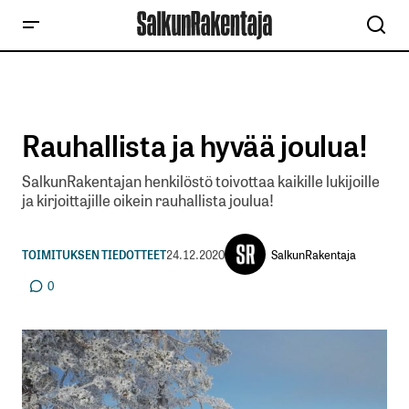
Rauhallista ja hyvää joulua!
SalkunRakentajan henkilöstö toivottaa kaikille lukijoille
ja kirjoittajille oikein rauhallista joulua!
SalkunRakentaja
TOIMITUKSEN TIEDOTTEET
24.12.2020
0