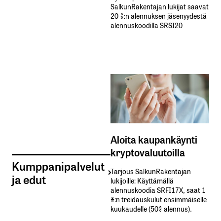
SalkunRakentajan lukijat saavat
20 %:n alennuksen jäsenyydestä
alennuskoodilla SRSI20
Aloita kaupankäynti
kryptovaluutoilla
Kumppanipalvelut
Tarjous SalkunRakentajan
ja edut
lukijoille: Käyttämällä​ ​
alennuskoodia​ ​SRFI17X,​ ​saat​ ​1
%:n treidauskulut​ ​ensimmäiselle​ ​
kuukaudelle​ ​(50%​ ​alennus).