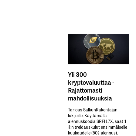
Yli 300
kryptovaluuttaa -
Rajattomasti
mahdollisuuksia
Tarjous SalkunRakentajan
lukijoille: Käyttämällä​ ​
alennuskoodia​ ​SRFI17X,​ ​saat​ ​1
%:n treidauskulut​ ​ensimmäiselle​ ​
kuukaudelle​ ​(50%​ ​alennus).