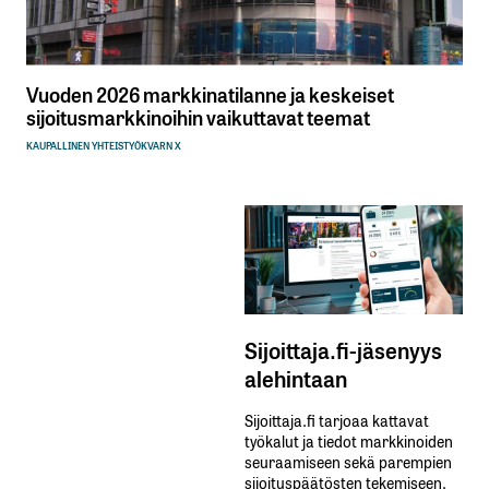
Vuoden 2026 markkinatilanne ja keskeiset
sijoitusmarkkinoihin vaikuttavat teemat
KAUPALLINEN YHTEISTYÖ
KVARN X
Sijoittaja.fi-jäsenyys
alehintaan
Sijoittaja.fi tarjoaa kattavat
työkalut ja tiedot markkinoiden
seuraamiseen sekä parempien
sijoituspäätösten tekemiseen.