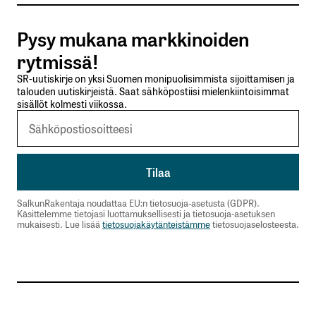
Tilaa SalkunRakentajan uutiskirje
Pysy mukana markkinoiden
Lähetä kommentti
rytmissä!
SR-uutiskirje on yksi Suomen monipuolisimmista sijoittamisen ja
talouden uutiskirjeistä. Saat sähköpostiisi mielenkiintoisimmat
sisällöt kolmesti viikossa.
SalkunRakentaja noudattaa EU:n tietosuoja-asetusta (GDPR).
Käsittelemme tietojasi luottamuksellisesti ja tietosuoja-asetuksen
mukaisesti. Lue lisää
tietosuojakäytänteistämme
tietosuojaselosteesta.