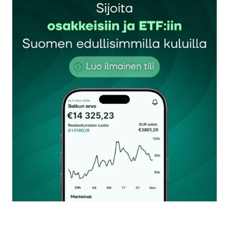
Sähköpostiosoitettasi ei julkaista.
Pakolliset
kentät on merkitty
*
Kommentti
*
Nimesi tai nimimerkkisi
*
Sähköpostiosoitteesi
*