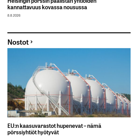
Helsingin pörssin päälistan yhtiöiden
kannattavuus kovassa nousussa
8.8.2026
Nostot
EU:n kaasuvarastot hupenevat – nämä
pörssiyhtiöt hyötyvät