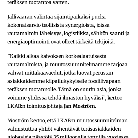
teräksen tuotantoa varten.
Jällivaaran valintaa sijaintipaikaksi puolsi
kokonaisarvio teollisista synergioista, joissa
rautamalmin läheisyys, logistiikka, sähkön saanti ja
energiaoptimointi ovat olleet tärkeitä tekijöitä.
”Kaikki alkaa kaivoksen korkealaatuisesta
rautamalmista, ja muutossuunnitelmamme tarjoaa
vahvat mittakaavaedut, jotka luovat perustan
asiakkaidemme kilpailukykyiselle fossiilivapaan
teräksen tuotannolle. Tämä on suurin asia, jonka
voimme yhdessä tehdä ilmaston hyväksi”, kertoo
LKAB:n toimitusjohtaja
Jan Moström
.
Moström kertoo, että LKAB:n muutossuunnitelman
valmistuttua yhtiöt vähentävät teräsasiakkaiden
globaaleja päästöjä 35 miljoonalla tonnilla vuodessa.