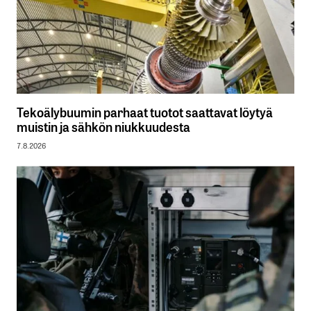
Tekoälybuumin parhaat tuotot saattavat löytyä
muistin ja sähkön niukkuudesta
7.8.2026