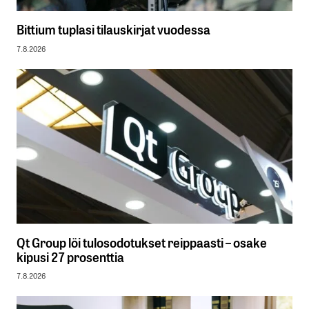
Bittium tuplasi tilauskirjat vuodessa
7.8.2026
Qt Group löi tulosodotukset reippaasti – osake
kipusi 27 prosenttia
7.8.2026