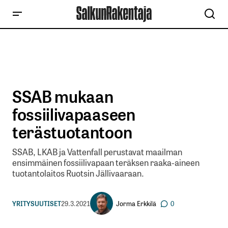
SSAB mukaan
fossiilivapaaseen
terästuotantoon
SSAB, LKAB ja Vattenfall perustavat maailman
ensimmäinen fossiilivapaan teräksen raaka-aineen
tuotantolaitos Ruotsin Jällivaaraan.
Jorma Erkkilä
YRITYSUUTISET
29.3.2021
0