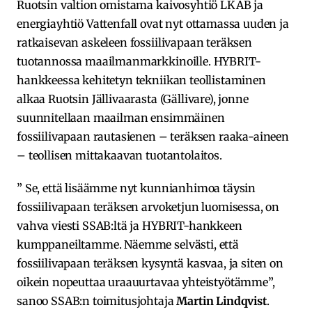
Ruotsin valtion omistama kaivosyhtiö LKAB ja
energiayhtiö Vattenfall ovat nyt ottamassa uuden ja
ratkaisevan askeleen fossiilivapaan teräksen
tuotannossa maailmanmarkkinoille. HYBRIT-
hankkeessa kehitetyn tekniikan teollistaminen
alkaa Ruotsin Jällivaarasta (Gällivare), jonne
suunnitellaan maailman ensimmäinen
fossiilivapaan rautasienen – teräksen raaka-aineen
– teollisen mittakaavan tuotantolaitos.
” Se, että lisäämme nyt kunnianhimoa täysin
fossiilivapaan teräksen arvoketjun luomisessa, on
vahva viesti SSAB:ltä ja HYBRIT-hankkeen
kumppaneiltamme. Näemme selvästi, että
fossiilivapaan teräksen kysyntä kasvaa, ja siten on
oikein nopeuttaa uraauurtavaa yhteistyötämme”,
sanoo SSAB:n toimitusjohtaja
Martin Lindqvist
.