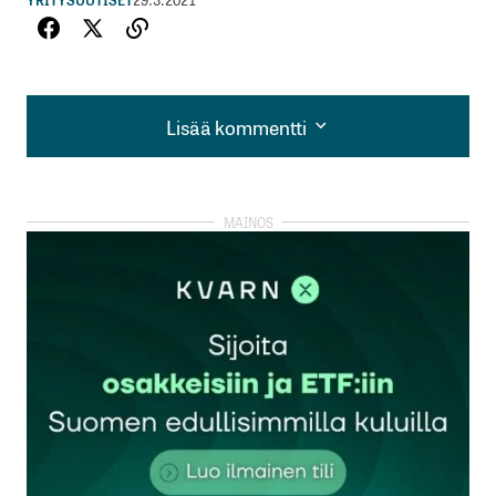
Lisää kommentti
Lisää kommentti
kirjautua
sisään
rekisteröityä
Sähköpostiosoitettasi ei julkaista.
Pakolliset
kentät on merkitty
*