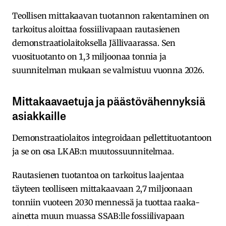
Teollisen mittakaavan tuotannon rakentaminen on
tarkoitus aloittaa fossiilivapaan rautasienen
demonstraatiolaitoksella Jällivaarassa. Sen
vuosituotanto on 1,3 miljoonaa tonnia ja
suunnitelman mukaan se valmistuu vuonna 2026.
Mittakaavaetuja ja päästövähennyksiä
asiakkaille
Demonstraatiolaitos integroidaan pellettituotantoon
ja se on osa LKAB:n muutossuunnitelmaa.
Rautasienen tuotantoa on tarkoitus laajentaa
täyteen teolliseen mittakaavaan 2,7 miljoonaan
tonniin vuoteen 2030 mennessä ja tuottaa raaka-
ainetta muun muassa SSAB:lle fossiilivapaan