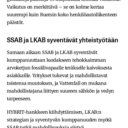
Vaikutus on merkittävä – se on kolme kertaa
suurempi kuin Ruotsin koko henkilöautoliikenteen
päästöt.
SSAB ja LKAB syventävät yhteistyötään
Samaan aikaan SSAB ja LKAB syventävät
kumppanuuttaan luodakseen tehokkaimman
arvoketjun fossiilivapaalle teräkselle kaivoksesta
asiakkaille. Yritykset tukevat ja mahdollistavat
toistensa muutoksen, ja Vattenfall on mukana
mahdollistajana liittyen suureen sähkön ja vedyn
tarpeeseen.
HYBRIT-hankkeen kiihdyttämisen, LKAB:n
strategian ja syventyvän kumppanuuden myötä
SSAB tutkii mahdollisuuksia siirtyä