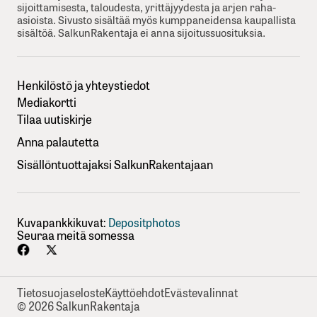
sijoittamisesta, taloudesta, yrittäjyydesta ja arjen raha-
asioista. Sivusto sisältää myös kumppaneidensa kaupallista
sisältöä. SalkunRakentaja ei anna sijoitussuosituksia.
Henkilöstö ja yhteystiedot
Mediakortti
Tilaa uutiskirje
Anna palautetta
Sisällöntuottajaksi SalkunRakentajaan
Kuvapankkikuvat:
Depositphotos
Seuraa meitä somessa
Tietosuojaseloste
Käyttöehdot
Evästevalinnat
© 2026 SalkunRakentaja