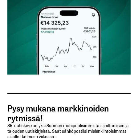
Kommentti
*
Nimesi tai nimimerkkisi
*
Sähköpostiosoitteesi
*
Tilaa SalkunRakentajan uutiskirje
Pysy mukana markkinoiden
Lähetä kommentti
rytmissä!
SR-uutiskirje on yksi Suomen monipuolisimmista sijoittamisen ja
talouden uutiskirjeistä. Saat sähköpostiisi mielenkiintoisimmat
sisällöt kolmesti viikossa.