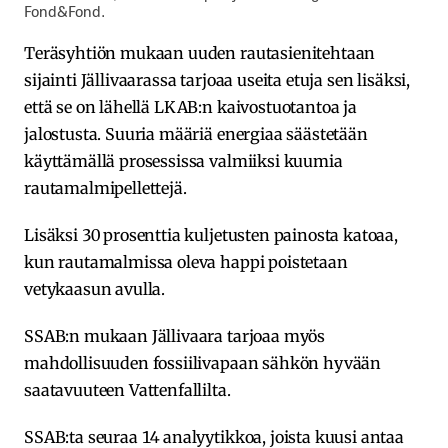
Fond&Fond.
Teräsyhtiön mukaan uuden rautasienitehtaan
sijainti Jällivaarassa tarjoaa useita etuja sen lisäksi,
että se on lähellä LKAB:n kaivostuotantoa ja
jalostusta. Suuria määriä energiaa säästetään
käyttämällä prosessissa valmiiksi kuumia
rautamalmipellettejä.
Lisäksi 30 prosenttia kuljetusten painosta katoaa,
kun rautamalmissa oleva happi poistetaan
vetykaasun avulla.
SSAB:n mukaan Jällivaara tarjoaa myös
mahdollisuuden fossiilivapaan sähkön hyvään
saatavuuteen Vattenfallilta.
SSAB:ta seuraa 14 analyytikkoa, joista kuusi antaa