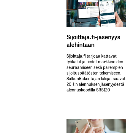
Sijoittaja.fi-jäsenyys
alehintaan
Sijoittaja.fi tarjoaa kattavat
työkalut ja tiedot markkinoiden
seuraamiseen sekä parempien
sijoituspäätösten tekemiseen.
SalkunRakentajan lukijat saavat
20 %:n alennuksen jäsenyydestä
alennuskoodilla SRSI20