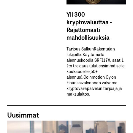
Yli 300
kryptovaluuttaa -
Rajattomasti
mahdollisuuksia
Tarjous SalkunRakentajan
lukijoille: Käyttämällä​ ​
alennuskoodia​ ​SRFI17X,​ ​saat​ ​1
%:n treidauskulut​ ​ensimmäiselle​ ​
kuukaudelle​ ​(50%​ ​
alennus).Coinmotion Oy on
Finanssivalvonnan valvoma
kryptovarapalvelun tarjoaja ja
maksulaitos.
Uusimmat