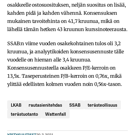
osakkeelle ostosuosituksen, neljän suositus on lisää,
kahden pidä ja kahden vähennä. Konsensuksen
mukainen tavoitehinta on 41,7 kruunua, mikä on
lähellä tämän hetken 43 kruunun kurssinoteerausta.
SSAB:n viime vuoden osakekohtainen tulos oli 3,2
kruunua, ja analyytikoiden konsensusennuste tälle
vuodelle on hieman alle 3,4 kruunua.
Konsensusennusteella osakkeen P/E-kerroin on
13,5x. Taseperusteinen P/B-kerroin on 0,76x, mikä
ylittää edellisten kolmen vuoden noin 0,56x-tason.
LKAB
rautasienitehdas
SSAB
terästeollisuus
terästuotanto
Wattenfall
YRITYSUUTISET
29.3.2021