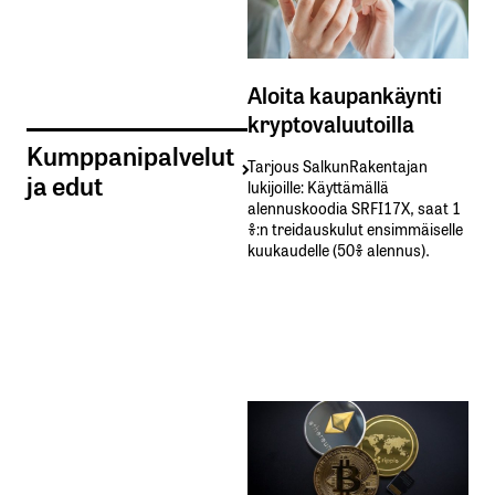
Aloita kaupankäynti
kryptovaluutoilla
Kumppanipalvelut
Tarjous SalkunRakentajan
ja edut
lukijoille: Käyttämällä​ ​
alennuskoodia​ ​SRFI17X,​ ​saat​ ​1
%:n treidauskulut​ ​ensimmäiselle​ ​
kuukaudelle​ ​(50%​ ​alennus).