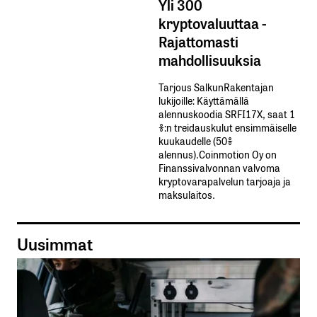
Yli 300
kryptovaluuttaa -
Rajattomasti
mahdollisuuksia
Tarjous SalkunRakentajan
lukijoille: Käyttämällä​ ​
alennuskoodia​ ​SRFI17X,​ ​saat​ ​1
%:n treidauskulut​ ​ensimmäiselle​ ​
kuukaudelle​ ​(50%​ ​
alennus).Coinmotion Oy on
Finanssivalvonnan valvoma
kryptovarapalvelun tarjoaja ja
maksulaitos.
Uusimmat