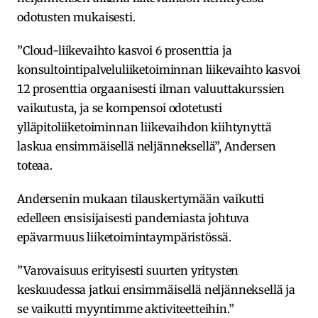
odotusten mukaisesti.
”Cloud-liikevaihto kasvoi 6 prosenttia ja
konsultointipalveluliiketoiminnan liikevaihto kasvoi
12 prosenttia orgaanisesti ilman valuuttakurssien
vaikutusta, ja se kompensoi odotetusti
ylläpitoliiketoiminnan liikevaihdon kiihtynyttä
laskua ensimmäisellä neljänneksellä”, Andersen
toteaa.
Andersenin mukaan tilauskertymään vaikutti
edelleen ensisijaisesti pandemiasta johtuva
epävarmuus liiketoimintaympäristössä.
”Varovaisuus erityisesti suurten yritysten
keskuudessa jatkui ensimmäisellä neljänneksellä ja
se vaikutti myyntimme aktiviteetteihin.”