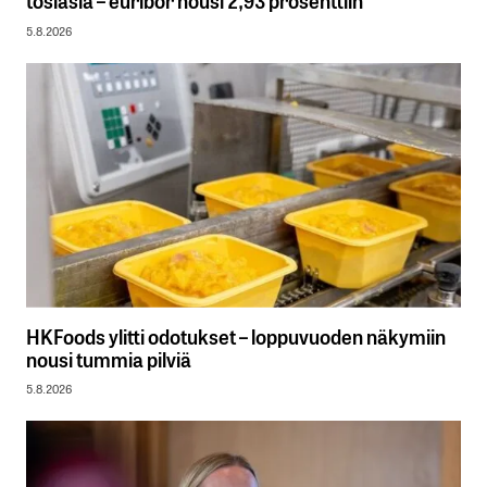
tosiasia – euribor nousi 2,93 prosenttiin
5.8.2026
HKFoods ylitti odotukset – loppuvuoden näkymiin
nousi tummia pilviä
5.8.2026