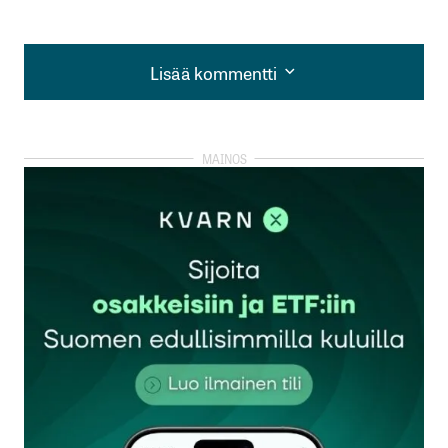
Lisää kommentti
Lisää kommentti
kirjautua
sisään
rekisteröityä
Sähköpostiosoitettasi ei julkaista.
Pakolliset
kentät on merkitty
*
Kommentti
*