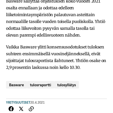
Basware säilyttää ohjeistuksen koko vuoden 2021
osalta ennallaan ja odottaa edelleen
liiketoimintaympäristön palautuvan asteittain
normaalille tasolle vuoden toisella puoliskolla. Yhtiö
odottaa liikevoiton pysyvän samalla tasolla tai
olevan parempi edellisvuoteen nähden.
Vaikka Basware ylitti konsensusodotukset tuloksen
suhteen ensimmäisellä vuosineljänneksellä, eivät
sijoittajat tulosraportista ilahtuneet. Yhtiön osake on
2,9 prosentin laskussa noin kello 10.30.
Basware
tulosraportti
tulosyllätys
YRITYSUUTISET
20.4.2021