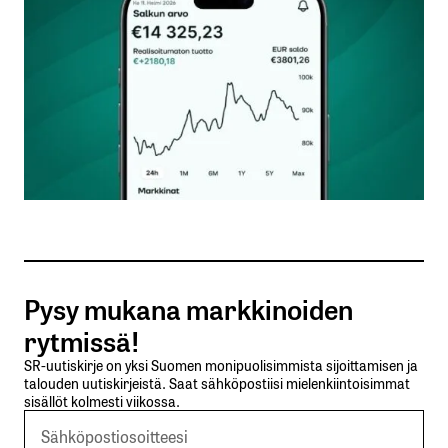
Nimesi tai nimimerkkisi
*
Sähköpostiosoitteesi
*
Tilaa SalkunRakentajan uutiskirje
Pysy mukana markkinoiden
Lähetä kommentti
rytmissä!
SR-uutiskirje on yksi Suomen monipuolisimmista sijoittamisen ja
talouden uutiskirjeistä. Saat sähköpostiisi mielenkiintoisimmat
sisällöt kolmesti viikossa.