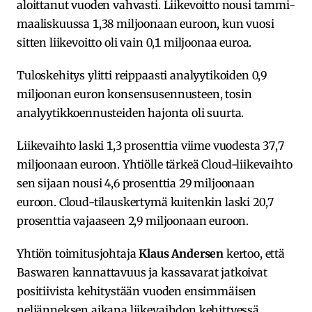
aloittanut vuoden vahvasti. Liikevoitto nousi tammi-
maaliskuussa 1,38 miljoonaan euroon, kun vuosi
sitten liikevoitto oli vain 0,1 miljoonaa euroa.
Tuloskehitys ylitti reippaasti analyytikoiden 0,9
miljoonan euron konsensusennusteen, tosin
analyytikkoennusteiden hajonta oli suurta.
Liikevaihto laski 1,3 prosenttia viime vuodesta 37,7
miljoonaan euroon. Yhtiölle tärkeä Cloud-liikevaihto
sen sijaan nousi 4,6 prosenttia 29 miljoonaan
euroon. Cloud-tilauskertymä kuitenkin laski 20,7
prosenttia vajaaseen 2,9 miljoonaan euroon.
Yhtiön toimitusjohtaja
Klaus Andersen
kertoo, että
Baswaren kannattavuus ja kassavarat jatkoivat
positiivista kehitystään vuoden ensimmäisen
neljänneksen aikana liikevaihdon kehittyessä