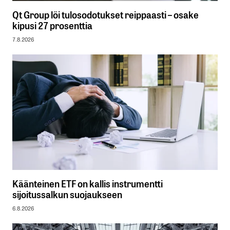
Qt Group löi tulosodotukset reippaasti – osake
kipusi 27 prosenttia
7.8.2026
Käänteinen ETF on kallis instrumentti
sijoitussalkun suojaukseen
6.8.2026