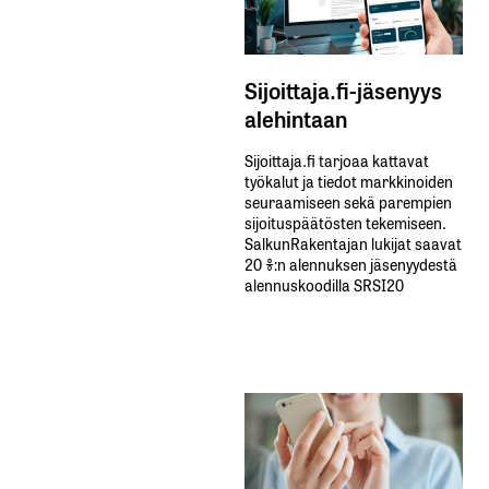
Sijoittaja.fi-jäsenyys
alehintaan
Sijoittaja.fi tarjoaa kattavat
työkalut ja tiedot markkinoiden
seuraamiseen sekä parempien
sijoituspäätösten tekemiseen.
SalkunRakentajan lukijat saavat
20 %:n alennuksen jäsenyydestä
alennuskoodilla SRSI20