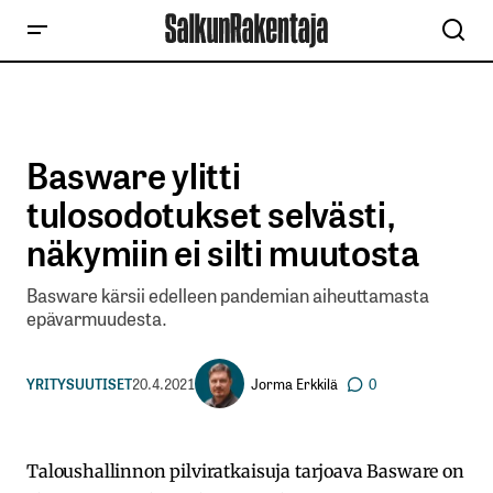
Basware ylitti
tulosodotukset selvästi,
näkymiin ei silti muutosta
Basware kärsii edelleen pandemian aiheuttamasta
epävarmuudesta.
Jorma Erkkilä
YRITYSUUTISET
20.4.2021
0
Taloushallinnon pilviratkaisuja tarjoava Basware on