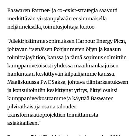
Baswaren Partner- ja co-exist-strategia saavutti
merkittävän virstanpylvään ensimmäisellä
neljänneksellä, toimitusjohtaja kertoo.
”Allekirjoitimme sopimuksen Harbour Energy Plc:n,
johtavan itsenäisen Pohjanmeren öljyn ja kaasun
toimittajayhtiön, kanssa ja tämä sopimus solmittiin
kumppanivetoisesti yhdessä maailmanlaajuisen
hankintaan keskittyvän kilpailijamme kanssa.
Maaliskuussa PwC Saksa, johtava tilintarkastukseen
ja konsultointiin keskittynyt yritys, liittyi osaksi
kumppaniverkostoamme ja käyttää Baswaren
pilviratkaisuja osana talouden
transformaatioprojektien toimittamista
asiakkailleen.”