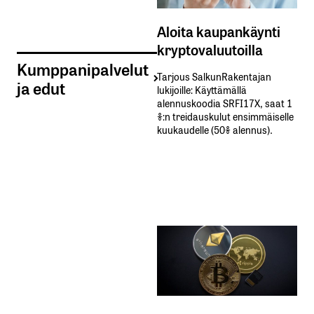
Aloita kaupankäynti
kryptovaluutoilla
Kumppanipalvelut
Tarjous SalkunRakentajan
ja edut
lukijoille: Käyttämällä​ ​
alennuskoodia​ ​SRFI17X,​ ​saat​ ​1
%:n treidauskulut​ ​ensimmäiselle​ ​
kuukaudelle​ ​(50%​ ​alennus).