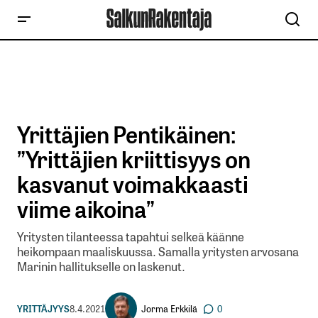
Yrittäjien Pentikäinen:
”Yrittäjien kriittisyys on
kasvanut voimakkaasti
viime aikoina”
Yritysten tilanteessa tapahtui selkeä käänne
heikompaan maaliskuussa. Samalla yritysten arvosana
Marinin hallitukselle on laskenut.
Jorma Erkkilä
YRITTÄJYYS
8.4.2021
0