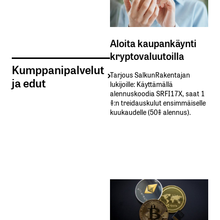
Aloita kaupankäynti
kryptovaluutoilla
Kumppanipalvelut
Tarjous SalkunRakentajan
ja edut
lukijoille: Käyttämällä​ ​
alennuskoodia​ ​SRFI17X,​ ​saat​ ​1
%:n treidauskulut​ ​ensimmäiselle​ ​
kuukaudelle​ ​(50%​ ​alennus).