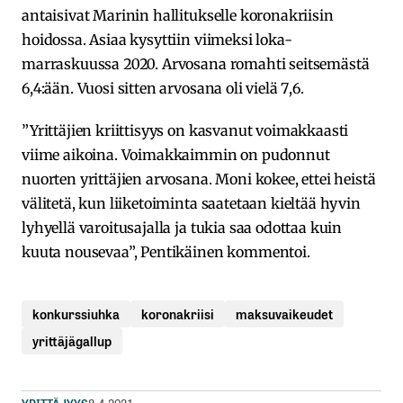
antaisivat Marinin hallitukselle koronakriisin
hoidossa. Asiaa kysyttiin viimeksi loka-
marraskuussa 2020. Arvosana romahti seitsemästä
6,4:ään. Vuosi sitten arvosana oli vielä 7,6.
”Yrittäjien kriittisyys on kasvanut voimakkaasti
viime aikoina. Voimakkaimmin on pudonnut
nuorten yrittäjien arvosana. Moni kokee, ettei heistä
välitetä, kun liiketoiminta saatetaan kieltää hyvin
lyhyellä varoitusajalla ja tukia saa odottaa kuin
kuuta nousevaa”, Pentikäinen kommentoi.
konkurssiuhka
koronakriisi
maksuvaikeudet
yrittäjägallup