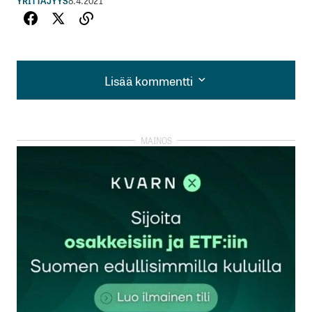
YRITTÄJYYS
8.4.2021
Lisää kommentti
Lisää kommentti
kirjautua
sisään
rekisteröityä
Sähköpostiosoitettasi ei julkaista.
Pakolliset
kentät on merkitty
*