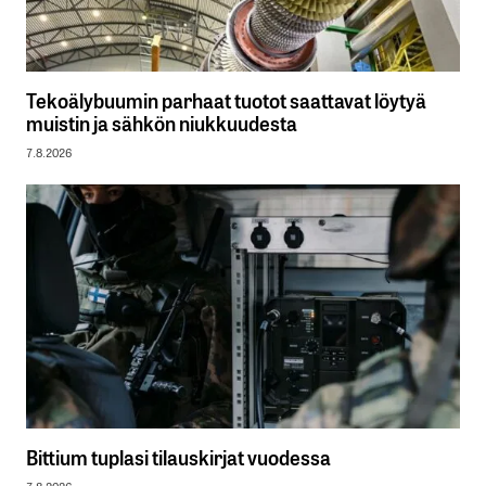
Tekoälybuumin parhaat tuotot saattavat löytyä
muistin ja sähkön niukkuudesta
7.8.2026
Bittium tuplasi tilauskirjat vuodessa