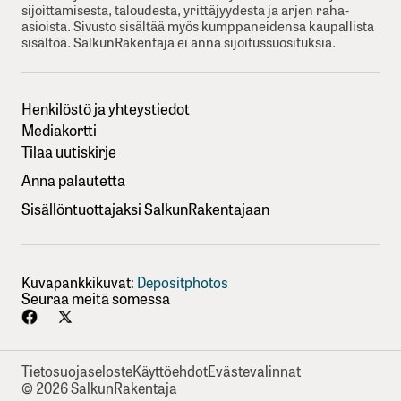
sijoittamisesta, taloudesta, yrittäjyydesta ja arjen raha-
asioista. Sivusto sisältää myös kumppaneidensa kaupallista
sisältöä. SalkunRakentaja ei anna sijoitussuosituksia.
Henkilöstö ja yhteystiedot
Mediakortti
Tilaa uutiskirje
Anna palautetta
Sisällöntuottajaksi SalkunRakentajaan
Kuvapankkikuvat:
Depositphotos
Seuraa meitä somessa
Tietosuojaseloste
Käyttöehdot
Evästevalinnat
© 2026 SalkunRakentaja