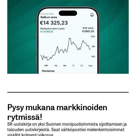
Kommentti
*
Nimesi tai nimimerkkisi
*
Sähköpostiosoitteesi
*
Tilaa SalkunRakentajan uutiskirje
Pysy mukana markkinoiden
Lähetä kommentti
rytmissä!
SR-uutiskirje on yksi Suomen monipuolisimmista sijoittamisen ja
talouden uutiskirjeistä. Saat sähköpostiisi mielenkiintoisimmat
sisällöt kolmesti viikossa.