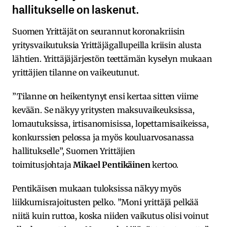
hallitukselle on laskenut.
Suomen Yrittäjät on seurannut koronakriisin
yritysvaikutuksia Yrittäjägallupeilla kriisin alusta
lähtien. Yrittäjäjärjestön teettämän kyselyn mukaan
yrittäjien tilanne on vaikeutunut.
”Tilanne on heikentynyt ensi kertaa sitten viime
kevään. Se näkyy yritysten maksuvaikeuksissa,
lomautuksissa, irtisanomisissa, lopettamisaikeissa,
konkurssien pelossa ja myös kouluarvosanassa
hallitukselle”, Suomen Yrittäjien
toimitusjohtaja
Mikael Pentikäinen
kertoo.
Pentikäisen mukaan tuloksissa näkyy myös
liikkumisrajoitusten pelko. ”Moni yrittäjä pelkää
niitä kuin ruttoa, koska niiden vaikutus olisi voinut