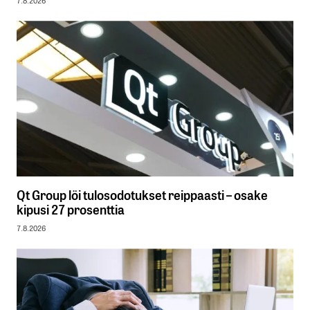
7.8.2026
Qt Group löi tulosodotukset reippaasti – osake
kipusi 27 prosenttia
7.8.2026