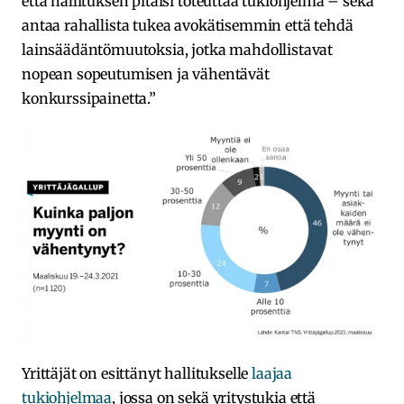
että hallituksen pitäisi toteuttaa tukiohjelma – sekä
antaa rahallista tukea avokätisemmin että tehdä
lainsäädäntömuutoksia, jotka mahdollistavat
nopean sopeutumisen ja vähentävät
konkurssipainetta.”
Yrittäjät on esittänyt hallitukselle
laajaa
tukiohjelmaa
, jossa on sekä yritystukia että