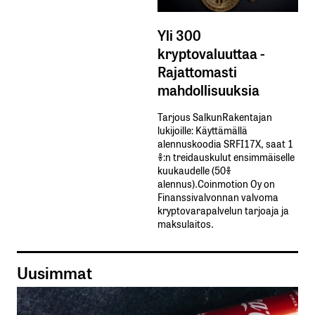
Yli 300
kryptovaluuttaa -
Rajattomasti
mahdollisuuksia
Tarjous SalkunRakentajan
lukijoille: Käyttämällä​ ​
alennuskoodia​ ​SRFI17X,​ ​saat​ ​1
%:n treidauskulut​ ​ensimmäiselle​ ​
kuukaudelle​ ​(50%​ ​
alennus).Coinmotion Oy on
Finanssivalvonnan valvoma
kryptovarapalvelun tarjoaja ja
maksulaitos.
Uusimmat