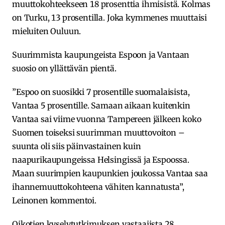
muuttokohteekseen 18 prosenttia ihmisistä. Kolmas
on Turku, 13 prosentilla. Joka kymmenes muuttaisi
mieluiten Ouluun.
Suurimmista kaupungeista Espoon ja Vantaan
suosio on yllättävän pientä.
”Espoo on suosikki 7 prosentille suomalaisista,
Vantaa 5 prosentille. Samaan aikaan kuitenkin
Vantaa sai viime vuonna Tampereen jälkeen koko
Suomen toiseksi suurimman muuttovoiton –
suunta oli siis päinvastainen kuin
naapurikaupungeissa Helsingissä ja Espoossa.
Maan suurimpien kaupunkien joukossa Vantaa saa
ihannemuuttokohteena vähiten kannatusta”,
Leinonen kommentoi.
Oikotien kyselytutkimuksen vastaajista 28