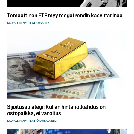
Temaattinen ETF myy megatrendin kasvutarinaa
KAUPALLINEN YHTEISTYÖ
KVARN X
Sijoitusstrategi: Kullan hintanotkahdus on
ostopaikka, ei varoitus
KAUPALLINEN YHTEISTYÖ
RAAKA-AINEET