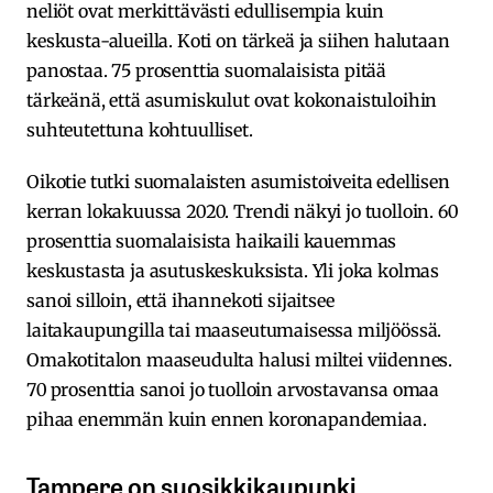
neliöt ovat merkittävästi edullisempia kuin
keskusta-alueilla. Koti on tärkeä ja siihen halutaan
panostaa. 75 prosenttia suomalaisista pitää
tärkeänä, että asumiskulut ovat kokonaistuloihin
suhteutettuna kohtuulliset.
Oikotie tutki suomalaisten asumistoiveita edellisen
kerran lokakuussa 2020. Trendi näkyi jo tuolloin. 60
prosenttia suomalaisista haikaili kauemmas
keskustasta ja asutuskeskuksista. Yli joka kolmas
sanoi silloin, että ihannekoti sijaitsee
laitakaupungilla tai maaseutumaisessa miljöössä.
Omakotitalon maaseudulta halusi miltei viidennes.
70 prosenttia sanoi jo tuolloin arvostavansa omaa
pihaa enemmän kuin ennen koronapandemiaa.
Tampere on suosikkikaupunki