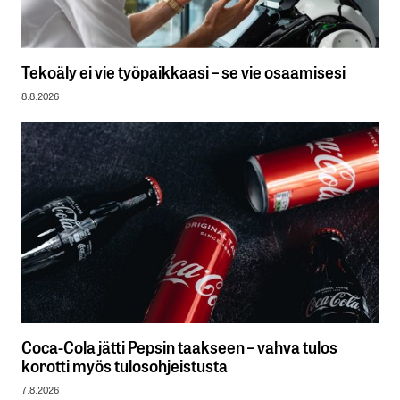
Tekoäly ei vie työpaikkaasi – se vie osaamisesi
8.8.2026
Coca-Cola jätti Pepsin taakseen – vahva tulos
korotti myös tulosohjeistusta
7.8.2026