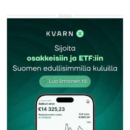
kirjautua
sisään
rekisteröityä
Sähköpostiosoitettasi ei julkaista.
Pakolliset
kentät on merkitty
*
Kommentti
*