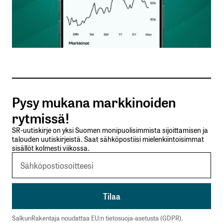
Nimesi tai nimimerkkisi
*
Sähköpostiosoitteesi
*
Tilaa SalkunRakentajan uutiskirje
Pysy mukana markkinoiden
Lähetä kommentti
rytmissä!
SR-uutiskirje on yksi Suomen monipuolisimmista sijoittamisen ja
talouden uutiskirjeistä. Saat sähköpostiisi mielenkiintoisimmat
sisällöt kolmesti viikossa.
SalkunRakentaja noudattaa EU:n tietosuoja-asetusta (GDPR).