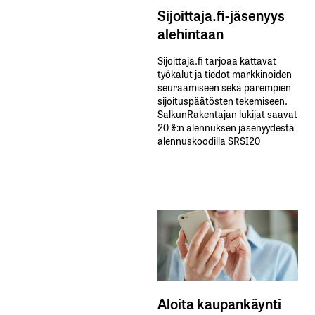
Sijoittaja.fi-jäsenyys
alehintaan
Sijoittaja.fi tarjoaa kattavat
työkalut ja tiedot markkinoiden
seuraamiseen sekä parempien
sijoituspäätösten tekemiseen.
SalkunRakentajan lukijat saavat
20 %:n alennuksen jäsenyydestä
alennuskoodilla SRSI20
Aloita kaupankäynti