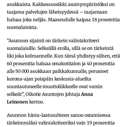
asukkaista. Kakkossuosikki asuinympäristöksi on
taajama palvelujen läheisyydessä – taajamaan
haluaa joka neljäs. Maaseudulle kaipaa 18 prosenttia
suomalaisista.
”Asunnon sijainti on tärkein valintakriteeri
suomalaisille. Selkeällä erolla, sillä se on tärkeintä
liki joka kolmannelle. Kun tämä yhdistyy siihen, että
60 prosenttia haluaa omakotitalon ja 40 prosenttia
alle 50 000 asukkaan paikkakunnalle, perusteet
korona-ajan poispäin keskusta-alueilta
suuntautuneelle muuttoliikkeelle ovat varsin
selkeät”, Oikotie Asuntojen johtaja
Anna
Leinonen
kertoo.
Asunnon hinta-laatusuhteen sanoo ostamisessa
tärkeimmäksi valintakriteeriksi vain 19 prosenttia