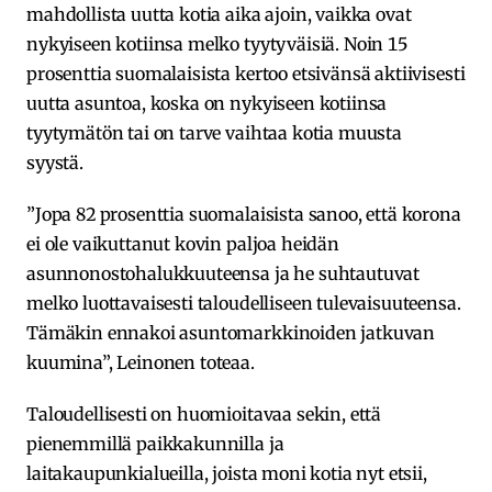
mahdollista uutta kotia aika ajoin, vaikka ovat
nykyiseen kotiinsa melko tyytyväisiä. Noin 15
prosenttia suomalaisista kertoo etsivänsä aktiivisesti
uutta asuntoa, koska on nykyiseen kotiinsa
tyytymätön tai on tarve vaihtaa kotia muusta
syystä.
”Jopa 82 prosenttia suomalaisista sanoo, että korona
ei ole vaikuttanut kovin paljoa heidän
asunnonostohalukkuuteensa ja he suhtautuvat
melko luottavaisesti taloudelliseen tulevaisuuteensa.
Tämäkin ennakoi asuntomarkkinoiden jatkuvan
kuumina”, Leinonen toteaa.
Taloudellisesti on huomioitavaa sekin, että
pienemmillä paikkakunnilla ja
laitakaupunkialueilla, joista moni kotia nyt etsii,