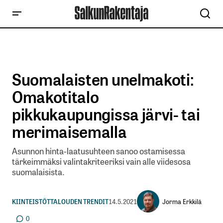
Suomalaisten unelmakoti:
Omakotitalo
pikkukaupungissa järvi- tai
merimaisemalla
Asunnon hinta-laatusuhteen sanoo ostamisessa
tärkeimmäksi valintakriteeriksi vain alle viidesosa
suomalaisista.
Jorma Erkkilä
KIINTEISTÖT
TALOUDEN TRENDIT
14.5.2021
0