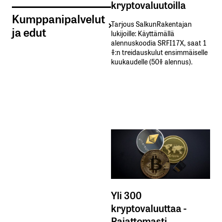
kryptovaluutoilla
Kumppanipalvelut
Tarjous SalkunRakentajan
ja edut
lukijoille: Käyttämällä​ ​
alennuskoodia​ ​SRFI17X,​ ​saat​ ​1
%:n treidauskulut​ ​ensimmäiselle​ ​
kuukaudelle​ ​(50%​ ​alennus).
Yli 300
kryptovaluuttaa -
Rajattomasti