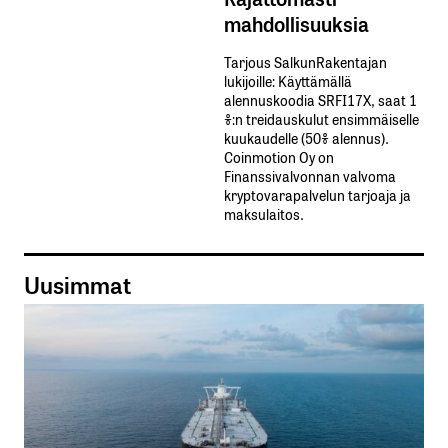
mahdollisuuksia
Tarjous SalkunRakentajan
lukijoille: Käyttämällä​ ​
alennuskoodia​ ​SRFI17X,​ ​saat​ ​1
%:n treidauskulut​ ​ensimmäiselle​ ​
kuukaudelle​ ​(50%​ ​alennus).
Coinmotion Oy on
Finanssivalvonnan valvoma
kryptovarapalvelun tarjoaja ja
maksulaitos.
Uusimmat