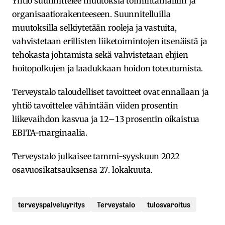
Yhtiö suunnittelee muutoksia toimintamalliin ja
organisaatiorakenteeseen. Suunnitelluilla
muutoksilla selkiytetään rooleja ja vastuita,
vahvistetaan erillisten liiketoimintojen itsenäistä ja
tehokasta johtamista sekä vahvistetaan ehjien
hoitopolkujen ja laadukkaan hoidon toteutumista.
Terveystalo taloudelliset tavoitteet ovat ennallaan ja
yhtiö tavoittelee vähintään viiden prosentin
liikevaihdon kasvua ja 12–13 prosentin oikaistua
EBITA-marginaalia.
Terveystalo julkaisee tammi-syyskuun 2022
osavuosikatsauksensa 27. lokakuuta.
terveyspalveluyritys
Terveystalo
tulosvaroitus