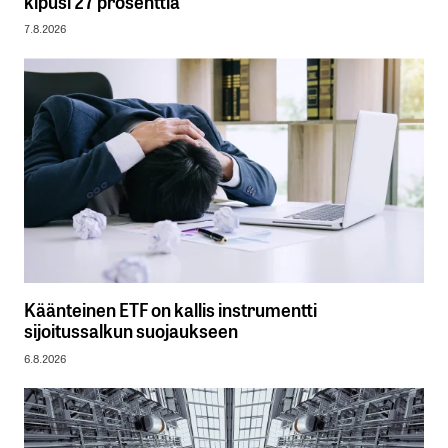
kipusi 27 prosenttia
7.8.2026
Käänteinen ETF on kallis instrumentti
sijoitussalkun suojaukseen
6.8.2026