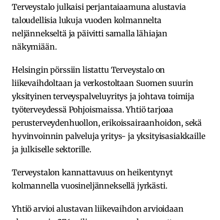
Terveystalo julkaisi perjantaiaamuna alustavia
taloudellisia lukuja vuoden kolmannelta
neljännekseltä ja päivitti samalla lähiajan
näkymiään.
Helsingin pörssiin listattu Terveystalo on
liikevaihdoltaan ja verkostoltaan Suomen suurin
yksityinen terveyspalveluyritys ja johtava toimija
työterveydessä Pohjoismaissa. Yhtiö tarjoaa
perusterveydenhuollon, erikoissairaanhoidon, sekä
hyvinvoinnin palveluja yritys- ja yksityisasiakkaille
ja julkiselle sektorille.
Terveystalon kannattavuus on heikentynyt
kolmannella vuosineljänneksellä jyrkästi.
Yhtiö arvioi alustavan liikevaihdon arvioidaan