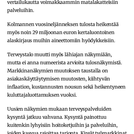
vertailukautta voimakkaammin matalakatteisiin
palveluihin.
Kolmannen vuosineljänneksen tulosta heikentää
myös noin 29 miljoonan euron kertaluontoinen
alaskirjaus muihin aineettomiin hyödykkeisiin.
Terveystalo muutti myös lähiajan näkymiään,
mutta ei anna numeerista arvioita tulosnäkymistä.
Markkinanäkymien muutoksen taustalla on
asiakaskäyttäytymisen muutosten, kiihtyvän
inflaation, kustannusten nousun sekä heikentyneen
kuluttajaluottamuksen vuoksi.
Uusien näkymien mukaan terveyspalveluiden
kysyntä jatkuu vahvana. Kysyntä painottuu
kuitenkin lyhyisiin hoitoketjuihin ja palveluihin,
joiden kasvua rajoittaa tarjonta. Kireät työmarkkinat