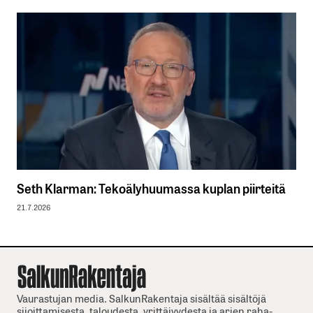
Seth Klarman: Tekoälyhuumassa kuplan piirteitä
21.7.2026
Vaurastujan media. SalkunRakentaja sisältää sisältöjä
sijoittamisesta, taloudesta, yrittäjyydesta ja arjen raha-