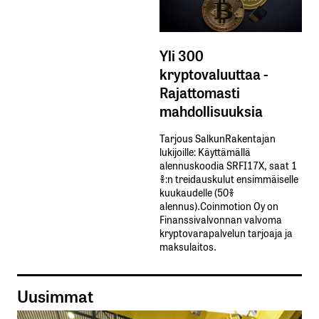
Yli 300
kryptovaluuttaa -
Rajattomasti
mahdollisuuksia
Tarjous SalkunRakentajan
lukijoille: Käyttämällä​ ​
alennuskoodia​ ​SRFI17X,​ ​saat​ ​1
%:n treidauskulut​ ​ensimmäiselle​ ​
kuukaudelle​ ​(50%​ ​
alennus).Coinmotion Oy on
Finanssivalvonnan valvoma
kryptovarapalvelun tarjoaja ja
maksulaitos.
Uusimmat