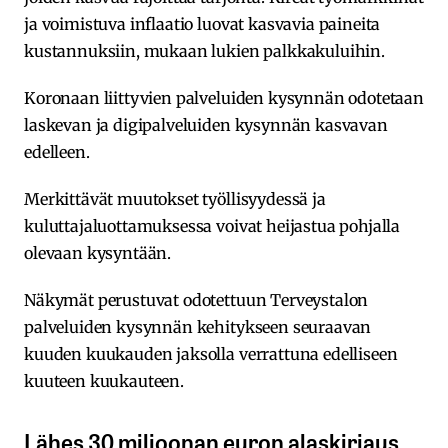
ja voimistuva inflaatio luovat kasvavia paineita
kustannuksiin, mukaan lukien palkkakuluihin.
Koronaan liittyvien palveluiden kysynnän odotetaan
laskevan ja digipalveluiden kysynnän kasvavan
edelleen.
Merkittävät muutokset työllisyydessä ja
kuluttajaluottamuksessa voivat heijastua pohjalla
olevaan kysyntään.
Näkymät perustuvat odotettuun Terveystalon
palveluiden kysynnän kehitykseen seuraavan
kuuden kuukauden jaksolla verrattuna edelliseen
kuuteen kuukauteen.
Lähes 30 miljoonan euron alaskirjaus