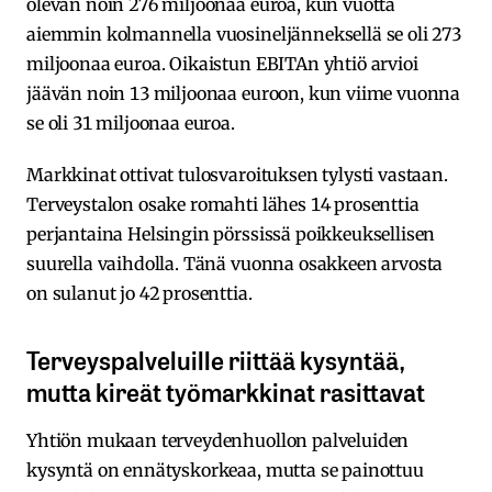
olevan noin 276 miljoonaa euroa, kun vuotta
aiemmin kolmannella vuosineljänneksellä se oli 273
miljoonaa euroa. Oikaistun EBITAn yhtiö arvioi
jäävän noin 13 miljoonaa euroon, kun viime vuonna
se oli 31 miljoonaa euroa.
Markkinat ottivat tulosvaroituksen tylysti vastaan.
Terveystalon osake romahti lähes 14 prosenttia
perjantaina Helsingin pörssissä poikkeuksellisen
suurella vaihdolla. Tänä vuonna osakkeen arvosta
on sulanut jo 42 prosenttia.
Terveyspalveluille riittää kysyntää,
mutta kireät työmarkkinat rasittavat
Yhtiön mukaan terveydenhuollon palveluiden
kysyntä on ennätyskorkeaa, mutta se painottuu