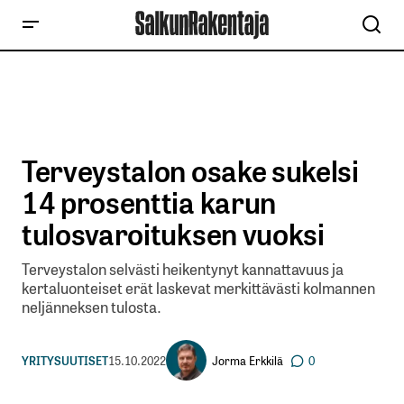
Terveystalon osake sukelsi
14 prosenttia karun
tulosvaroituksen vuoksi
Terveystalon selvästi heikentynyt kannattavuus ja
kertaluonteiset erät laskevat merkittävästi kolmannen
neljänneksen tulosta.
Jorma Erkkilä
YRITYSUUTISET
15.10.2022
0