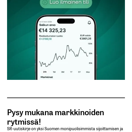
kentät on merkitty
*
Kommentti
*
Nimesi tai nimimerkkisi
*
Sähköpostiosoitteesi
*
Tilaa SalkunRakentajan uutiskirje
Pysy mukana markkinoiden
Lähetä kommentti
rytmissä!
SR-uutiskirje on yksi Suomen monipuolisimmista sijoittamisen ja