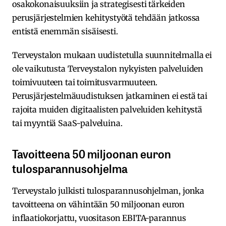
osakokonaisuuksiin ja strategisesti tärkeiden
perusjärjestelmien kehitystyötä tehdään jatkossa
entistä enemmän sisäisesti.
Terveystalon mukaan uudistetulla suunnitelmalla ei
ole vaikutusta Terveystalon nykyisten palveluiden
toimivuuteen tai toimitusvarmuuteen.
Perusjärjestelmäuudistuksen jatkaminen ei estä tai
rajoita muiden digitaalisten palveluiden kehitystä
tai myyntiä SaaS-palveluina.
Tavoitteena 50 miljoonan euron
tulosparannusohjelma
Terveystalo julkisti tulosparannusohjelman, jonka
tavoitteena on vähintään 50 miljoonan euron
inflaatiokorjattu, vuositason EBITA-parannus