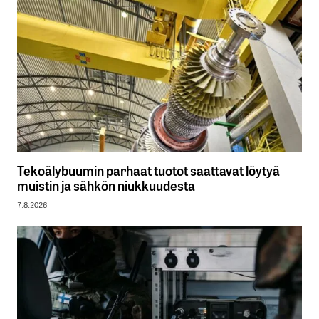
Tekoälybuumin parhaat tuotot saattavat löytyä
muistin ja sähkön niukkuudesta
7.8.2026