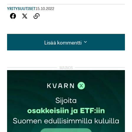
YRITYSUUTISET
15.10.2022
Lisää kommentti
Lisää kommentti
kirjautua
sisään
rekisteröityä
Sähköpostiosoitettasi ei julkaista.
Pakolliset