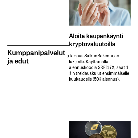
Aloita kaupankäynti
kryptovaluutoilla
Kumppanipalvelut
Tarjous SalkunRakentajan
ja edut
lukijoille: Käyttämällä​ ​
alennuskoodia​ ​SRFI17X,​ ​saat​ ​1
%:n treidauskulut​ ​ensimmäiselle​ ​
kuukaudelle​ ​(50%​ ​alennus).