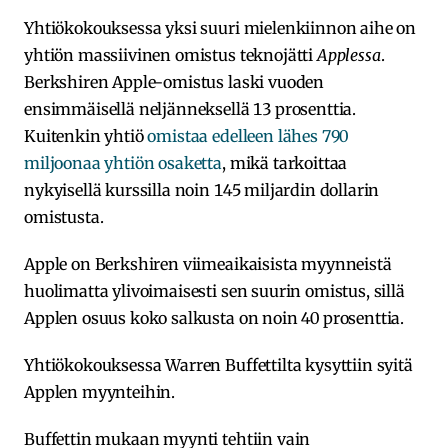
Yhtiökokouksessa yksi suuri mielenkiinnon aihe on
yhtiön massiivinen omistus teknojätti
Applessa
.
Berkshiren Apple-omistus laski vuoden
ensimmäisellä neljänneksellä 13 prosenttia.
Kuitenkin yhtiö
omistaa edelleen lähes 790
miljoonaa yhtiön osaketta
, mikä tarkoittaa
nykyisellä kurssilla noin 145 miljardin dollarin
omistusta.
Apple on Berkshiren viimeaikaisista myynneistä
huolimatta ylivoimaisesti sen suurin omistus, sillä
Applen osuus koko salkusta on noin 40 prosenttia.
Yhtiökokouksessa Warren Buffettilta kysyttiin syitä
Applen myynteihin.
Buffettin mukaan myynti tehtiin vain