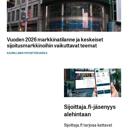
Vuoden 2026 markkinatilanne ja keskeiset
sijoitusmarkkinoihin vaikuttavat teemat
KAUPALLINEN YHTEISTYÖ
KVARN X
Sijoittaja.fi-jäsenyys
alehintaan
Sijoittaja.fi tarjoaa kattavat