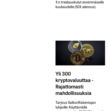
%:n treidauskulut​ ​ensimmäiselle​ ​
kuukaudelle​ ​(50%​ ​alennus).
Yli 300
kryptovaluuttaa -
Rajattomasti
mahdollisuuksia
Tarjous SalkunRakentajan
lukijoille: Käyttämällä​ ​