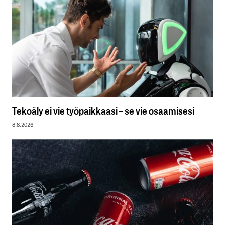
Tekoäly ei vie työpaikkaasi – se vie osaamisesi
8.8.2026