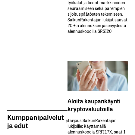
työkalut ja tiedot markkinoiden
seuraamiseen sekä parempien
sijoituspäätösten tekemiseen.
SalkunRakentajan lukijat saavat
20 %:n alennuksen jäsenyydestä
alennuskoodilla SRSI20
Aloita kaupankäynti
kryptovaluutoilla
Kumppanipalvelut
Tarjous SalkunRakentajan
ja edut
lukijoille: Käyttämällä​ ​
alennuskoodia​ ​SRFI17X,​ ​saat​ ​1