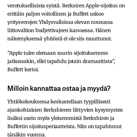
verotuksellisista syistä. Berksiren Apple-sijoitus on
erittäin paljon voitollinen ja Buffett uskoo
yritysverojen Yhdysvalloissa olevan nousussa
liittovaltion budjettivajeen kasvaessa. Hänen
näkemyksensä yhtiöstä ei ole siis muuttunut.
”Apple tulee olemaan suurin sijoituksemme
jatkossakin, ellei tapahdu jotain dramaattista”,
Buffett kertoi.
Milloin kannattaa ostaa ja myydä?
Yhtiökokouksessa keskustellaan tyypillisesti
ajankohtaisien Berkshireen liittyvien kysymysten
lisäksi usein myös yleisemmistä Berkshiren ja
Buffettin sijoitusperiaatteista. Niin on tapahtunut
tänäkin vuonna.