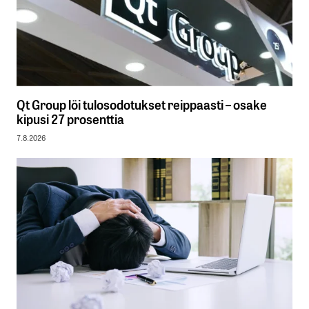
Qt Group löi tulosodotukset reippaasti – osake
kipusi 27 prosenttia
7.8.2026