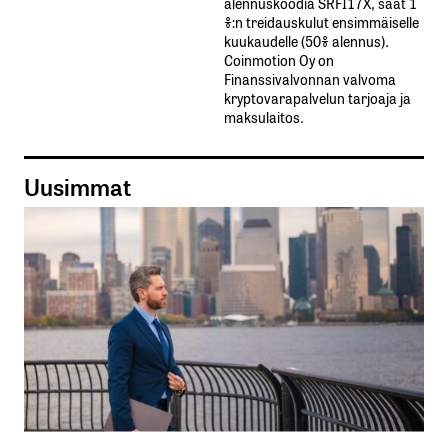
alennuskoodia​ ​SRFI17X,​ ​saat​ ​1
%:n treidauskulut​ ​ensimmäiselle​ ​
kuukaudelle​ ​(50%​ ​alennus).
Coinmotion Oy on
Finanssivalvonnan valvoma
kryptovarapalvelun tarjoaja ja
maksulaitos.
Uusimmat