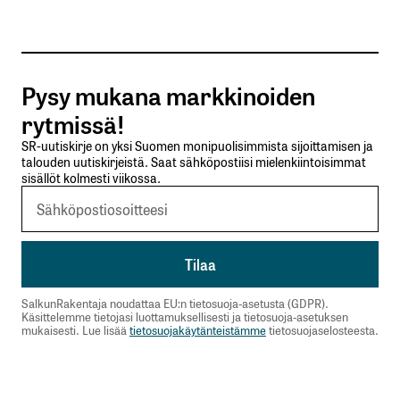
Tilaa SalkunRakentajan uutiskirje
Pysy mukana markkinoiden
Lähetä kommentti
rytmissä!
SR-uutiskirje on yksi Suomen monipuolisimmista sijoittamisen ja
talouden uutiskirjeistä. Saat sähköpostiisi mielenkiintoisimmat
sisällöt kolmesti viikossa.
SalkunRakentaja noudattaa EU:n tietosuoja-asetusta (GDPR).
Käsittelemme tietojasi luottamuksellisesti ja tietosuoja-asetuksen
mukaisesti. Lue lisää
tietosuojakäytänteistämme
tietosuojaselosteesta.