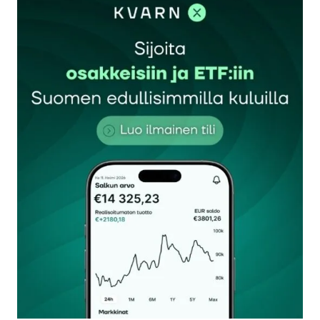
sisään
rekisteröityä
Sähköpostiosoitettasi ei julkaista.
Pakolliset
kentät on merkitty
*
Kommentti
*
Nimesi tai nimimerkkisi
*
Sähköpostiosoitteesi
*