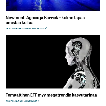
Newmont, Agnico ja Barrick – kolme tapaa
omistaa kultaa
ARVO-OSAKKEET
KAUPALLINEN YHTEISTYÖ
Temaattinen ETF myy megatrendin kasvutarinaa
KAUPALLINEN YHTEISTYÖ
KVARN X