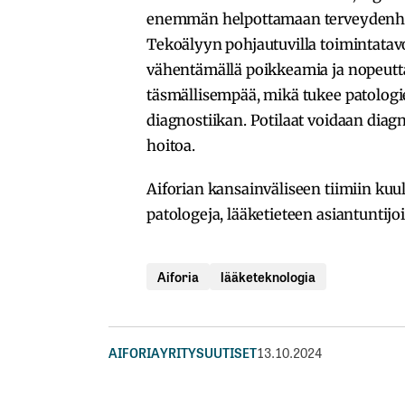
enemmän helpottamaan terveydenhoi
Tekoälyyn pohjautuvilla toimintatavo
vähentämällä poikkeamia ja nopeutta
täsmällisempää, mikä tukee patologi
diagnostiikan. Potilaat voidaan dia
hoitoa.
Aiforian kansainväliseen tiimiin kuul
patologeja, lääketieteen asiantuntijoi
Aiforia
lääketeknologia
AIFORIA
YRITYSUUTISET
13.10.2024