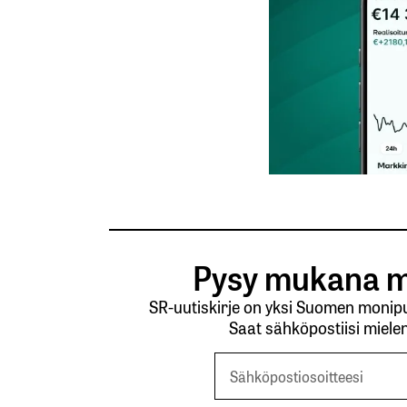
Tilaa SalkunRakentajan uutiskirje
Lähetä kommentti
Pysy mukana m
SR-uutiskirje on yksi Suomen monipuo
Saat sähköpostiisi mielen