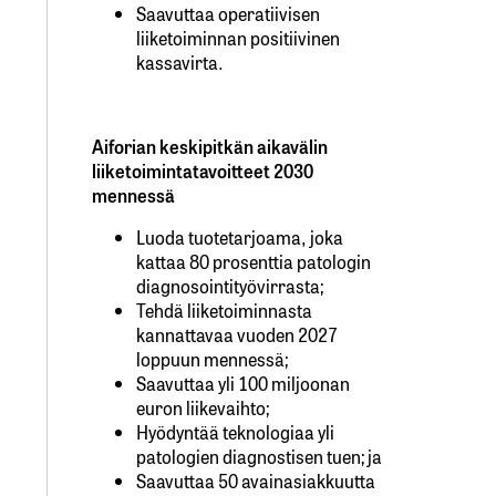
Saavuttaa operatiivisen
liiketoiminnan positiivinen
kassavirta.
Aiforian keskipitkän aikavälin
liiketoimintatavoitteet 2030
mennessä
Luoda tuotetarjoama, joka
kattaa 80 prosenttia patologin
diagnosointityövirrasta;
Tehdä liiketoiminnasta
kannattavaa vuoden 2027
loppuun mennessä;
Saavuttaa yli 100 miljoonan
euron liikevaihto;
Hyödyntää teknologiaa yli
patologien diagnostisen tuen; ja
Saavuttaa 50 avainasiakkuutta