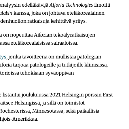
analyysin edelläkävijä
Aiforia Technologies
ilmoitti
alabin
kanssa, joka on johtava eteläkorealainen
denhuollon ratkaisuja kehittävä yritys.
a on nopeuttaa Aiforian tekoälyratkaisujen
assa eteläkorealaisissa sairaaloissa.
tys
, jonka tavoitteena on mullistaa patologian
oria tarjoaa patologeille ja tutkijoille kliinisissä,
ratorioissa tehokkaan syväoppivan
e listautui joulukuussa 2021 Helsingin pörssin First
aitsee Helsingissä, ja sillä on toimistot
ochesterissa, Minnesotassa, sekä paikallisia
Pohjois-Amerikkaa.