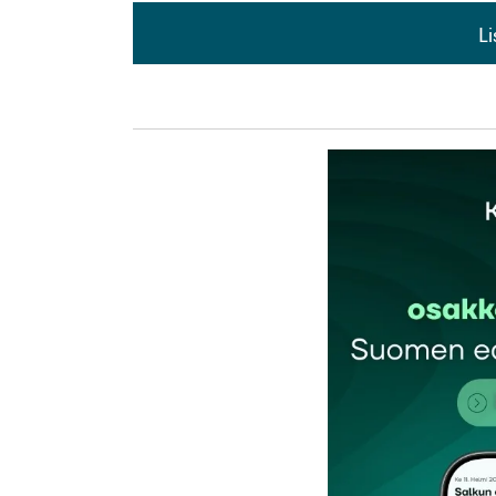
L
L
kirj
Sähköpostiosoitettasi ei julkaista.
Pakollis
Kommentti
*
Nimesi tai nimimerkkisi
*