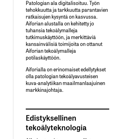
Patologian ala digitalisoituu. Työn
tehokkuutta ja tarkkuutta parantavien
ratkaisujen kysyntä on kasvussa.
Aiforian alustalla on kehitetty jo
tuhansia tekoälymalleja
tutkimuskäyttöön, ja merkittäviä
kansainvälisiä toimijoita on ottanut
Aiforian tekoälymalleja
potilaskäyttöön.
Aiforialla on erinomaiset edellytykset
olla patologian tekoälyavusteisen
kuva-analytiikan maailmanlaajuinen
markkinajohtaja.
Edistyksellinen
tekoälyteknologia