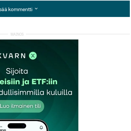
isää kommentti
isää kommentti
autua sisään
rekisteröityä
et kentät on merkitty
*
Sähköpostiosoitteesi
*