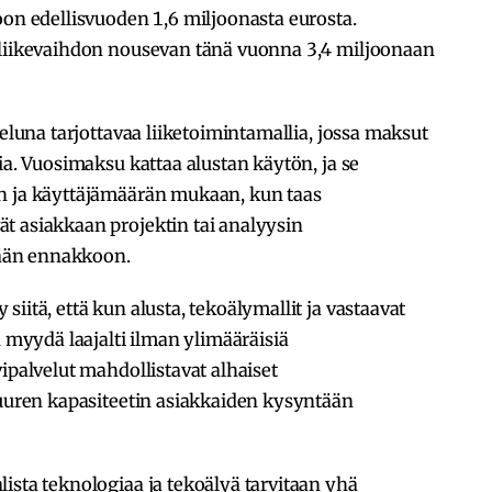
oon edellisvuoden 1,6 miljoonasta eurosta.
 liikevaihdon nousevan tänä vuonna 3,4 miljoonaan
veluna tarjottavaa liiketoimintamallia, jossa maksut
ia. Vuosimaksu kattaa alustan käytön, ja se
n ja käyttäjämäärän mukaan, kun taas
t asiakkaan projektin tai analyysin
ään ennakkoon.
iitä, että kun alusta, tekoälymallit ja vastaavat
n myydä laajalti ilman ylimääräisiä
ipalvelut mahdollistavat alhaiset
suuren kapasiteetin asiakkaiden kysyntään
ista teknologiaa ja tekoälyä tarvitaan yhä