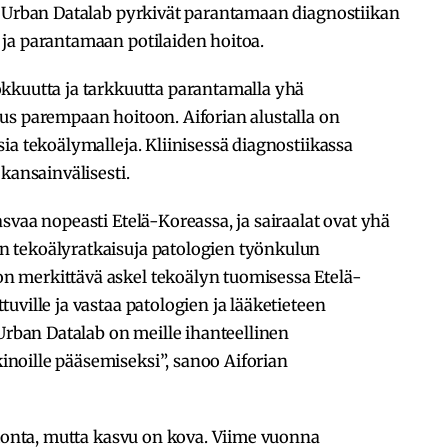
a Urban Datalab pyrkivät parantamaan diagnostiikan
ja parantamaan potilaiden hoitoa.
kkuutta ja tarkkuutta parantamalla yhä
us parempaan hoitoon. Aiforian alustalla on
ia tekoälymalleja. Kliinisessä diagnostiikassa
kansainvälisesti.
svaa nopeasti Etelä-Koreassa, ja sairaalat ovat yhä
 tekoälyratkaisuja patologien työnkulun
 merkittävä askel tekoälyn tuomisessa Etelä-
uville ja vastaa patologien ja lääketieteen
 Urban Datalab on meille ihanteellinen
noille pääsemiseksi”, sanoo Aiforian
atonta, mutta kasvu on kova. Viime vuonna