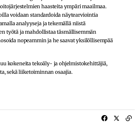
tojärjestelmien haasteita ympäri maailmaa.
illa voidaan standardoida näytearviointia
malla analyyseja ja tekemällä niistä
en työtä ja mahdollistaa täsmällisemmän
gnosoida nopeammin ja he saavat yksilöllisempää
uu kokeneita tekoäly- ja ohjelmistokehittäjiä,
ta, sekä liiketoiminnan osaajia.