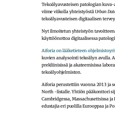
Tekoälyavusteisen patologian kuva-
viime viikolla yhteistyöstä
Urban Dat
tekoälyavusteisen digitaalisen tervey
Nyt ilmoitetun yhteistyön tavoitteen
käyttöönottoa digitaalisessa patologi
Aiforia on lääketieteen ohjelmistoyri
kuvien analysointi tekoälyn avulla. Aif
prekliinisissä ja akateemisissa labo
tekoälyohjelmiston.
Aiforia perustettiin vuonna 2013 ja s
North -listalle. Yhtiön pääkonttori sij
Cambridgessa, Massachusettsissa ja R
edustajia eri puolilla Eurooppaa ja 