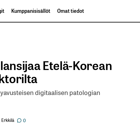
it
Kumppanisisällöt
Omat tiedot
lansijaa Etelä-Korean
torilta
yavusteisen digitaalisen patologian
Erkkilä
0