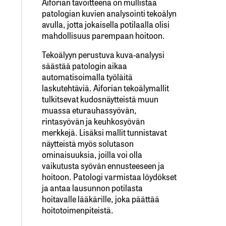
Aiforian tavoitteena on mullistaa
patologian kuvien analysointi tekoälyn
avulla, jotta jokaisella potilaalla olisi
mahdollisuus parempaan hoitoon.
Tekoälyyn perustuva kuva-analyysi
säästää patologin aikaa
automatisoimalla työläitä
laskutehtäviä. Aiforian tekoälymallit
tulkitsevat kudosnäytteistä muun
muassa eturauhassyövän,
rintasyövän ja keuhkosyövän
merkkejä. Lisäksi mallit tunnistavat
näytteistä myös solutason
ominaisuuksia, joilla voi olla
vaikutusta syövän ennusteeseen ja
hoitoon. Patologi varmistaa löydökset
ja antaa lausunnon potilasta
hoitavalle lääkärille, joka päättää
hoitotoimenpiteistä.