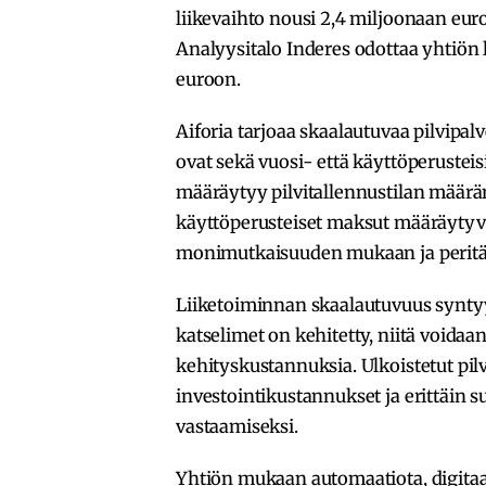
liikevaihto nousi 2,4 miljoonaan eur
Analyysitalo Inderes odottaa yhtiön
euroon.
Aiforia tarjoaa skaalautuvaa pilvipal
ovat sekä vuosi- että käyttöperusteis
määräytyy pilvitallennustilan määrä
käyttöperusteiset maksut määräytyvä
monimutkaisuuden mukaan ja perit
Liiketoiminnan skaalautuvuus syntyy s
katselimet on kehitetty, niitä voidaa
kehityskustannuksia. Ulkoistetut pilv
investointikustannukset ja erittäin 
vastaamiseksi.
Yhtiön mukaan automaatiota, digitaal