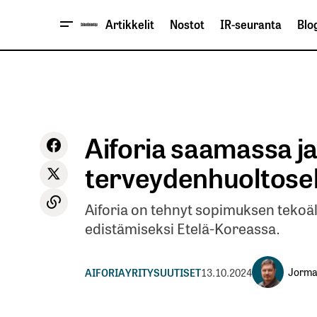
Artikkelit
Nostot
IR-seuranta
Blog
Aiforia saamassa ja
terveydenhuoltosek
Aiforia on tehnyt sopimuksen tekoäl
edistämiseksi Etelä-Koreassa.
Jorma 
AIFORIA
YRITYSUUTISET
13.10.2024