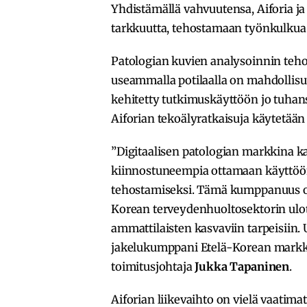
Yhdistämällä vahvuutensa, Aiforia j
tarkkuutta, tehostamaan työnkulkua 
Patologian kuvien analysoinnin teho
useammalla potilaalla on mahdollisu
kehitetty tutkimuskäyttöön jo tuhans
Aiforian tekoälyratkaisuja käytetään 
”Digitaalisen patologian markkina ka
kiinnostuneempia ottamaan käyttöön
tehostamiseksi. Tämä kumppanuus on
Korean terveydenhuoltosektorin ulott
ammattilaisten kasvaviin tarpeisiin.
jakelukumppani Etelä-Korean markki
toimitusjohtaja
Jukka Tapaninen
.
Aiforian liikevaihto on vielä vaatim