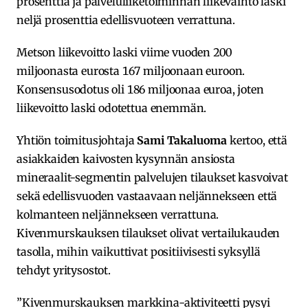
prosenttia ja palveluliiketoiminnan liikevaihto laski
neljä prosenttia edellisvuoteen verrattuna.
Metson liikevoitto laski viime vuoden 200
miljoonasta eurosta 167 miljoonaan euroon.
Konsensusodotus oli 186 miljoonaa euroa, joten
liikevoitto laski odotettua enemmän.
Yhtiön toimitusjohtaja
Sami Takaluoma
kertoo, että
asiakkaiden kaivosten kysynnän ansiosta
mineraalit-segmentin palvelujen tilaukset kasvoivat
sekä edellisvuoden vastaavaan neljännekseen että
kolmanteen neljännekseen verrattuna.
Kivenmurskauksen tilaukset olivat vertailukauden
tasolla, mihin vaikuttivat positiivisesti syksyllä
tehdyt yritysostot.
”Kivenmurskauksen markkina-aktiviteetti pysyi