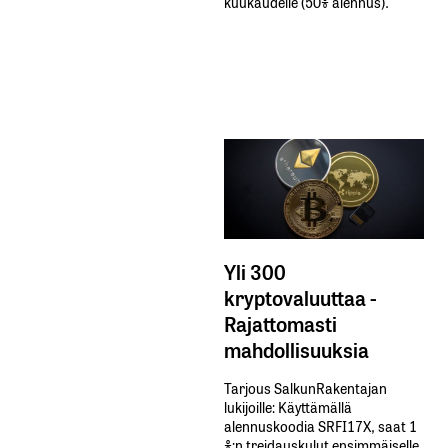
kuukaudelle​ ​(50%​ ​alennus).
Yli 300
kryptovaluuttaa -
Rajattomasti
mahdollisuuksia
Tarjous SalkunRakentajan
lukijoille: Käyttämällä​ ​
alennuskoodia​ ​SRFI17X,​ ​saat​ ​1
%:n treidauskulut​ ​ensimmäiselle​ ​