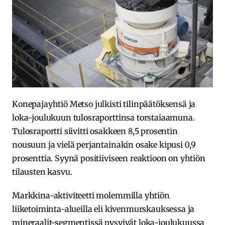
Konepajayhtiö Metso julkisti tilinpäätöksensä ja
loka-joulukuun tulosraporttinsa torstaiaamuna.
Tulosraportti siivitti osakkeen 8,5 prosentin
nousuun ja vielä perjantainakin osake kipusi 0,9
prosenttia. Syynä positiiviseen reaktioon on yhtiön
tilausten kasvu.
Markkina-aktiviteetti molemmilla yhtiön
liiketoiminta-alueilla eli kivenmurskauksessa ja
mineraalit-segmentissä pysyivät loka-joulukuussa