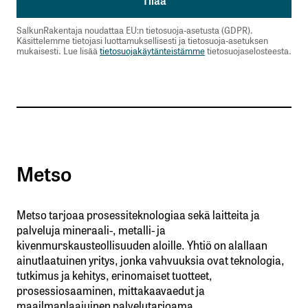
SalkunRakentaja noudattaa EU:n tietosuoja-asetusta (GDPR).
Käsittelemme tietojasi luottamuksellisesti ja tietosuoja-asetuksen
mukaisesti. Lue lisää
tietosuojakäytänteistämme
tietosuojaselosteesta.
Metso
Metso tarjoaa prosessiteknologiaa sekä laitteita ja
palveluja mineraali-, metalli- ja
kivenmurskausteollisuuden aloille. Yhtiö on alallaan
ainutlaatuinen yritys, jonka vahvuuksia ovat teknologia,
tutkimus ja kehitys, erinomaiset tuotteet,
prosessiosaaminen, mittakaavaedut ja
maailmanlaajuinen palvelutarjoama.