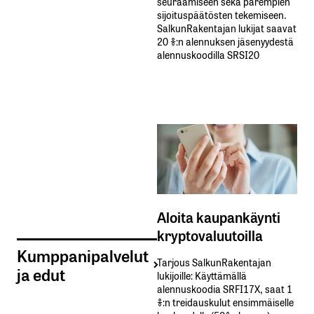
seuraamiseen sekä parempien
sijoituspäätösten tekemiseen.
SalkunRakentajan lukijat saavat
20 %:n alennuksen jäsenyydestä
alennuskoodilla SRSI20
Aloita kaupankäynti
kryptovaluutoilla
Kumppanipalvelut
Tarjous SalkunRakentajan
ja edut
lukijoille: Käyttämällä​ ​
alennuskoodia​ ​SRFI17X,​ ​saat​ ​1
%:n treidauskulut​ ​ensimmäiselle​ ​