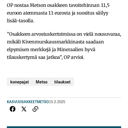
OP nostaa Metson osakkeen tavoitehinnan 11,5
euroon aiemmasta 11 eurosta ja suositus säilyy
lisää-tasolla.
”Osakkeen arvostuskertoimissa on vielä nousuvaraa,
mikäli Kivenmurskausmarkkinasta saadaan
elpymisen merkkejä ja Mineraalien hyvä
tilauskertymä saa jatkoa”, OP arvioi.
konepajat
Metso
tilaukset
KASVUOSAKKEET
METSO
15.2.2025