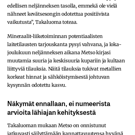
edellisen neljänneksen tasolla, emmekä ole vielä
nähneet kevätsesongin odotettua positiivista
vaikutusta”, Takaluoma toteaa.
Mineraalit-liiketoiminnan potentiaalisten
laitetilausten tarjouskanta pysyi vahvana, ja loka-
joulukuun neljänneksen aikana Metso kirjasi
muutamia suuria ja keskisuuria kupariin ja kultaan
liittyviä tilauksia. Näitä tilauksia tukivat metallien
korkeat hinnat ja sähköistymisestä johtuvan
kysynnän odotettu kasvu.
Näkymät ennallaan, ei numeerista
arvioita lähiajan kehityksestä
Takaluoman mukaan Metso on onnistunut
jatkuvasti säilyttämään kannattavuutensa hyvänä