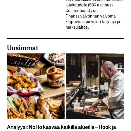
kuukaudelle​ ​(50%​ ​alennus).
Coinmotion Oy on
Finanssivalvonnan valvoma
kryptovarapalvelun tarjoaja ja
maksulaitos.
Uusimmat
Analyysi: NoHo kasvaa kaikilla alueilla – Hook ja