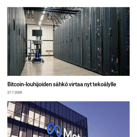
Bitcoin-louhijoiden sähkö virtaa nyt tekoälylle
27.7.2026