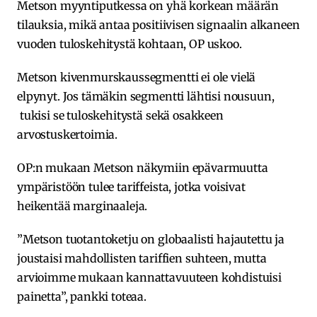
Metson myyntiputkessa on yhä korkean määrän
tilauksia, mikä antaa positiivisen signaalin alkaneen
vuoden tuloskehitystä kohtaan, OP uskoo.
Metson kivenmurskaussegmentti ei ole vielä
elpynyt. Jos tämäkin segmentti lähtisi nousuun,
tukisi se tuloskehitystä sekä osakkeen
arvostuskertoimia.
OP:n mukaan Metson näkymiin epävarmuutta
ympäristöön tulee tariffeista, jotka voisivat
heikentää marginaaleja.
”Metson tuotantoketju on globaalisti hajautettu ja
joustaisi mahdollisten tariffien suhteen, mutta
arvioimme mukaan kannattavuuteen kohdistuisi
painetta”, pankki toteaa.