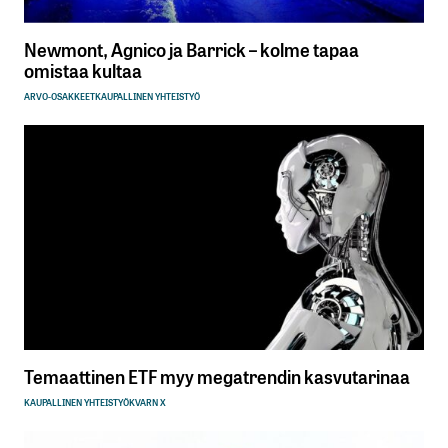
Newmont, Agnico ja Barrick – kolme tapaa
omistaa kultaa
ARVO-OSAKKEET
KAUPALLINEN YHTEISTYÖ
Temaattinen ETF myy megatrendin kasvutarinaa
KAUPALLINEN YHTEISTYÖ
KVARN X