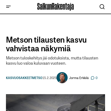
Metson tilausten kasvu
vahvistaa näkymiä
Metson tuloskehitys jäi odotuksista, mutta tilausten
kasvu luo valoa kuluvaan vuoteen.
Jorma Erkkilä
KASVUOSAKKEET
METSO
15.2.2025
0