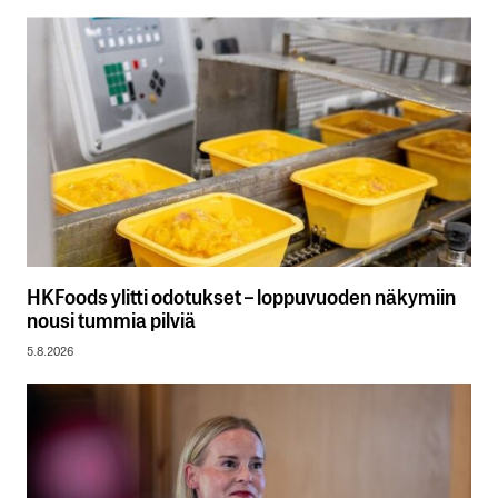
HKFoods ylitti odotukset – loppuvuoden näkymiin
nousi tummia pilviä
5.8.2026