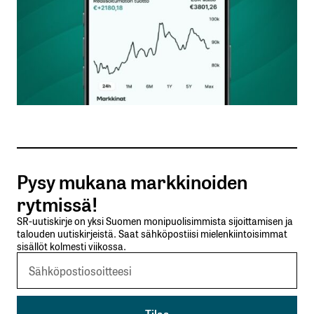
Nimesi tai nimimerkkisi
*
Sähköpostiosoitteesi
*
Tilaa SalkunRakentajan uutiskirje
Pysy mukana markkinoiden
Lähetä kommentti
rytmissä!
SR-uutiskirje on yksi Suomen monipuolisimmista sijoittamisen ja
talouden uutiskirjeistä. Saat sähköpostiisi mielenkiintoisimmat
sisällöt kolmesti viikossa.