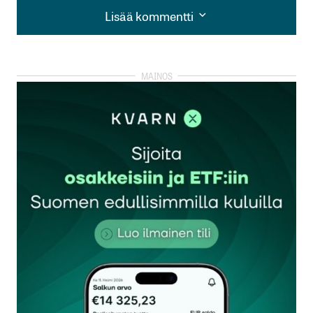
Lisää kommentti
Lisää kommentti
kirjautua
sisään
rekisteröityä
Sähköpostiosoitettasi ei julkaista.
Pakolliset
kentät on merkitty
*
Kommentti
*