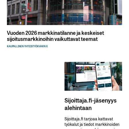
Vuoden 2026 markkinatilanne ja keskeiset
sijoitusmarkkinoihin vaikuttavat teemat
KAUPALLINEN YHTEISTYÖ
KVARN X
Sijoittaja.fi-jäsenyys
alehintaan
Sijoittaja.fi tarjoaa kattavat
työkalut ja tiedot markkinoiden