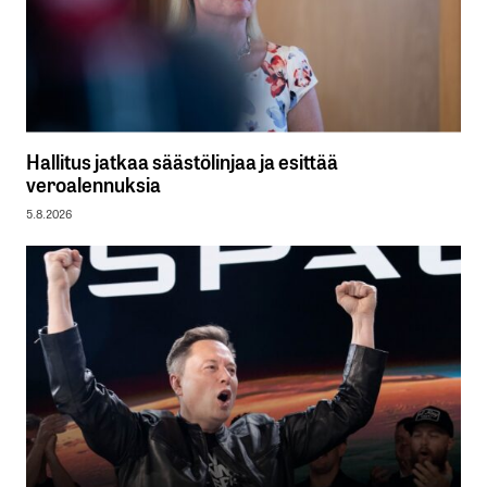
Hallitus jatkaa säästölinjaa ja esittää
veroalennuksia
5.8.2026