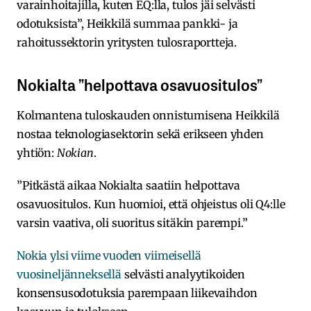
varainhoitajilla, kuten EQ:lla, tulos jäi selvästi
odotuksista”, Heikkilä summaa pankki- ja
rahoitussektorin yritysten tulosraportteja.
Nokialta ”helpottava osavuositulos”
Kolmantena tuloskauden onnistumisena Heikkilä
nostaa teknologiasektorin sekä erikseen yhden
yhtiön:
Nokian
.
”Pitkästä aikaa Nokialta saatiin helpottava
osavuositulos. Kun huomioi, että ohjeistus oli Q4:lle
varsin vaativa, oli suoritus sitäkin parempi.”
Nokia ylsi viime vuoden viimeisellä
vuosineljänneksellä
selvästi analyytikoiden
konsensusodotuksia parempaan liikevaihdon