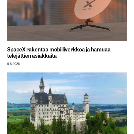
SpaceX rakentaa mobiiliverkkoa ja hamuaa
telejättien asiakkaita
9.8.2026