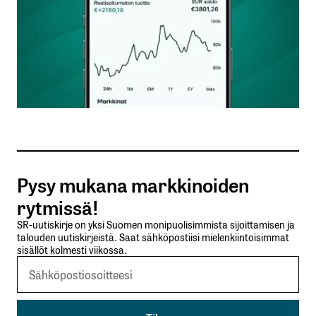
Nimesi tai nimimerkkisi
*
Sähköpostiosoitteesi
*
Tilaa SalkunRakentajan uutiskirje
Pysy mukana markkinoiden
Lähetä kommentti
rytmissä!
SR-uutiskirje on yksi Suomen monipuolisimmista sijoittamisen ja
talouden uutiskirjeistä. Saat sähköpostiisi mielenkiintoisimmat
sisällöt kolmesti viikossa.