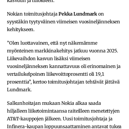
kasvuun ja tulokseen.
Nokian toimitusjohtaja
Pekka Lundmark
on
syystäkin tyytyväinen viimeisen vuosineljänneksen
kehitykseen.
”Olen luottavainen, että nyt näkemämme
myönteinen markkinakehitys jatkuu vuonna 2025.
Liikevaihdon kasvun lisäksi viimeisen
vuosineljänneksen kannattavuus oli erinomainen ja
vertailukelpoinen liikevoittoprosentti oli 19,1
prosenttia”, kertoo toimitusjohtajan tehtävät jättävä
Lundmark.
Salkunhoitajan mukaan Nokia alkaa saada
hiljalleen liiketoimintaansa raiteilleen menetettyjen
AT&T-kauppojen jälkeen. Uusi toimitusjohtaja ja
Infinera-kaupan loppuunsaattaminen antavat tukea