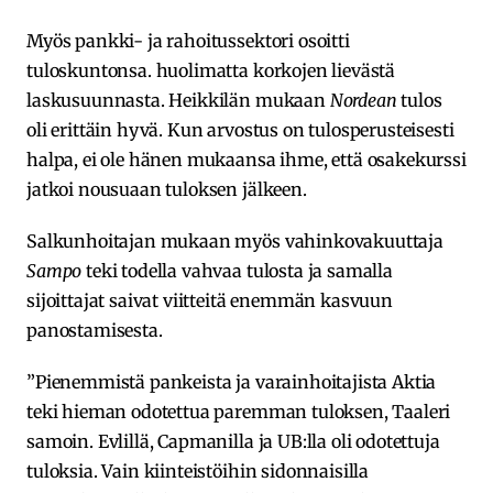
Myös pankki- ja rahoitussektori osoitti
tuloskuntonsa. huolimatta korkojen lievästä
laskusuunnasta. Heikkilän mukaan
Nordean
tulos
oli erittäin hyvä. Kun arvostus on tulosperusteisesti
halpa, ei ole hänen mukaansa ihme, että osakekurssi
jatkoi nousuaan tuloksen jälkeen.
Salkunhoitajan mukaan myös vahinkovakuuttaja
Sampo
teki todella vahvaa tulosta ja samalla
sijoittajat saivat viitteitä enemmän kasvuun
panostamisesta.
”Pienemmistä pankeista ja varainhoitajista Aktia
teki hieman odotettua paremman tuloksen, Taaleri
samoin. Evlillä, Capmanilla ja UB:lla oli odotettuja
tuloksia. Vain kiinteistöihin sidonnaisilla