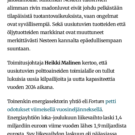
alimman rivin madonluvut eivät johdu pelkästään
tilapäisistä tuotantovaikeuksista, vaan ongelmat
ovat syvällisempiä. Sekä uusiutuvien tuotteiden että
öljytuotteiden markkinat ovat muuttuneet
merkittävästi Nesteen kannalta epäedullisempaan
suuntaan.
Toimitusjohtaja
Heikki Malinen
kertoo, että
uusiutuvien polttoaineiden toimialalle on tullut
lukuisia uusia kilpailijoita ja uutta kapasiteettia
vuoden 2024 aikana.
Toinenkin energiasektorin yhtiö eli
Fortum
petti
odotukset viimeisellä vuosineljänneksellä
.
Energiayhtiön loka-joulukuun liikevaihto laski 1,4
miljardiin euroon viime vuoden lähes 1,9 miljardista
eurosta. Syy liikevaihdon laskuun oli pääasiassa