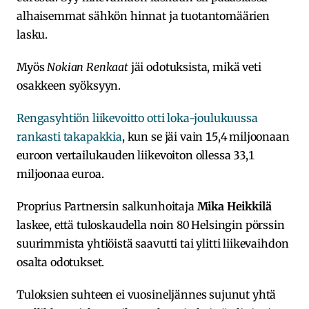
alhaisemmat sähkön hinnat ja tuotantomäärien
lasku.
Myös
Nokian Renkaat
jäi odotuksista, mikä veti
osakkeen syöksyyn.
Rengasyhtiön liikevoitto otti loka-joulukuussa
rankasti takapakkia
, kun se jäi vain 15,4 miljoonaan
euroon vertailukauden liikevoiton ollessa 33,1
miljoonaa euroa.
Proprius Partnersin salkunhoitaja
Mika Heikkilä
laskee, että tuloskaudella noin 80 Helsingin pörssin
suurimmista yhtiöistä saavutti tai ylitti liikevaihdon
osalta odotukset.
Tuloksien suhteen ei vuosineljännes sujunut yhtä