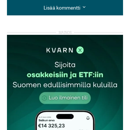
Lisää kommentti
Lisää kommentti
kirjautua
sisään
rekisteröityä
Sähköpostiosoitettasi ei julkaista.
Pakolliset
kentät on merkitty
*
Kommentti
*