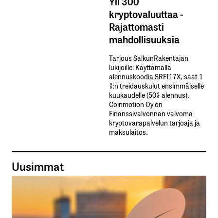
Yli 300
kryptovaluuttaa -
Rajattomasti
mahdollisuuksia
Tarjous SalkunRakentajan
lukijoille: Käyttämällä​ ​
alennuskoodia​ ​SRFI17X,​ ​saat​ ​1
%:n treidauskulut​ ​ensimmäiselle​ ​
kuukaudelle​ ​(50%​ ​alennus).
Coinmotion Oy on
Finanssivalvonnan valvoma
kryptovarapalvelun tarjoaja ja
maksulaitos.
Uusimmat