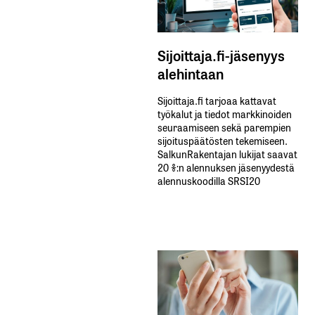
Sijoittaja.fi-jäsenyys
alehintaan
Sijoittaja.fi tarjoaa kattavat
työkalut ja tiedot markkinoiden
seuraamiseen sekä parempien
sijoituspäätösten tekemiseen.
SalkunRakentajan lukijat saavat
20 %:n alennuksen jäsenyydestä
alennuskoodilla SRSI20