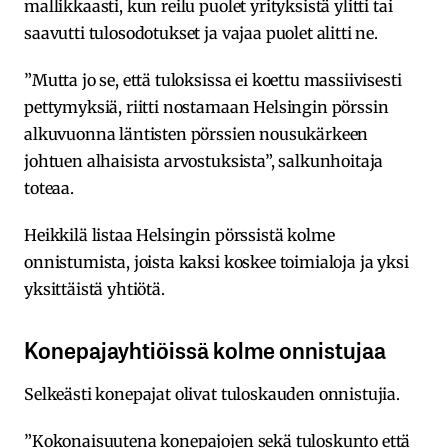
mallikkaasti, kun reilu puolet yrityksistä ylitti tai
saavutti tulosodotukset ja vajaa puolet alitti ne.
”Mutta jo se, että tuloksissa ei koettu massiivisesti
pettymyksiä, riitti nostamaan Helsingin pörssin
alkuvuonna läntisten pörssien nousukärkeen
johtuen alhaisista arvostuksista”, salkunhoitaja
toteaa.
Heikkilä listaa Helsingin pörssistä kolme
onnistumista, joista kaksi koskee toimialoja ja yksi
yksittäistä yhtiötä.
Konepajayhtiöissä kolme onnistujaa
Selkeästi konepajat olivat tuloskauden onnistujia.
”Kokonaisuutena konepajojen sekä tuloskunto että