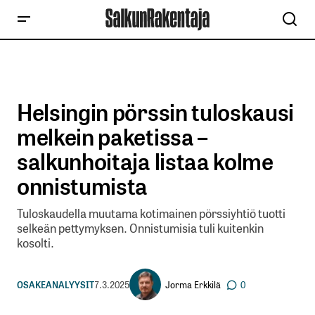
Helsingin pörssin tuloskausi
melkein paketissa –
salkunhoitaja listaa kolme
onnistumista
Tuloskaudella muutama kotimainen pörssiyhtiö tuotti
selkeän pettymyksen. Onnistumisia tuli kuitenkin
kosolti.
Jorma Erkkilä
OSAKEANALYYSIT
7.3.2025
0