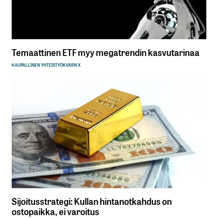
Temaattinen ETF myy megatrendin kasvutarinaa
KAUPALLINEN YHTEISTYÖ
KVARN X
Sijoitusstrategi: Kullan hintanotkahdus on
ostopaikka, ei varoitus