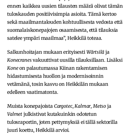
ennen kaikkea uusien tilausten määrä olivat tämän
tuloskauden positiivisimpia asioita. Tämä kertoo
sekä maailmantalouden kohtuullisesta vedosta että
suomalaiskonepajojen osaamisesta, että tilauksia
satelee ympäri maailmaa”, Heikkilä toteaa.
Salkunhoitajan mukaan erityisesti
Wärtsilä
ja
Konecranes
vakuuttivat uusilla tilauksillaan. Lisäksi
Kone
on palautumassa Kiinan rakentamisen
hidastumisesta huollon ja modernisoinnin
vetämänä, tosin kasvu on Heikkilän mukaan
edelleen vaatimatonta.
Muista konepajoista
Cargotec
,
Kalmar
,
Metso
ja
Valmet
julkistivat kutakuinkin odotetun
tulosraportin, joten pettymyksiä ei tällä sektorilla
juuri koettu, Heikkilä arvioi.