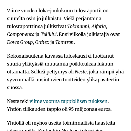
Viime vuoden loka-joulukuun tulosraportit on
suurelta osin jo julkaistu. Vielä perjantaina
tulosraporttinsa julkistivat
Tokmanni
,
Aiforia
,
Componenta
ja
Tulikivi
. Ensi viikolla julkistajia ovat
Dovre Group
,
Orthex
ja
Tamtron
.
Kokonaisuutena kuvassa tuloskausi ei tuottanut
suuria yllätyksiä muutamia poikkeuksia lukuun
ottamatta. Selkeä pettymys oli
Neste
, joka rämpii yhä
syvemmällä uusiutuvien tuotteiden ylikapasiteetin
suossa.
Neste teki
viime vuonna tappiollisen tuloksen
.
Yhtiön tilikauden tappio oli 95 miljoonaa euroa.
Yhtiöllä oli myhös useita toiminnallisia haasteita
jalostamoilla. Kuitenkin Nesteen tulosrivien