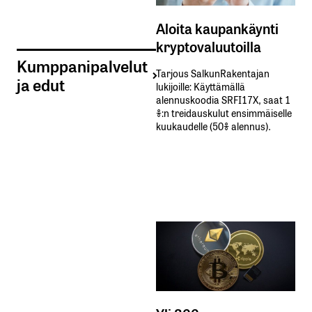
Aloita kaupankäynti
kryptovaluutoilla
Kumppanipalvelut
Tarjous SalkunRakentajan
ja edut
lukijoille: Käyttämällä​ ​
alennuskoodia​ ​SRFI17X,​ ​saat​ ​1
%:n treidauskulut​ ​ensimmäiselle​ ​
kuukaudelle​ ​(50%​ ​alennus).