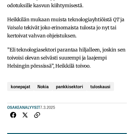
odotuksille kasvun kiihtymisestä.
Heikkilän mukaan muista teknologiayhtiöistä
QT
ja
Vaisala
tekivät joko erinomaista tulosta jo nyt tai
kertoivat vahvan ohjeistuksen.
”Eli teknologiasektori parantaa hiljalleen, joskin sen
toivoisi olevan selvästi suurempi ja laajempi
Helsingin pörssissä”, Heikkilä toivoo.
konepajat
Nokia
pankkisektori
tuloskausi
OSAKEANALYYSIT
7.3.2025