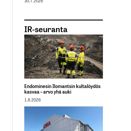
30.7.2026
IR-seuranta
Endominesin Ilomantsin kultalöydös
kasvaa – arvo yhä auki
1.8.2026