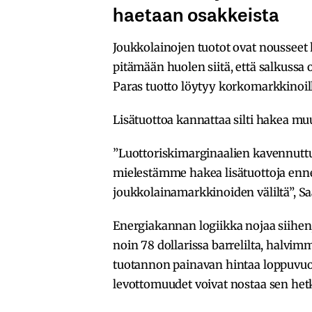
haetaan osakkeista
Joukkolainojen tuotot ovat nousseet ho
pitämään huolen siitä, että salkussa 
Paras tuotto löytyy korkomarkkinoilla
Lisätuottoa kannattaa silti hakea muu
”Luottoriskimarginaalien kavennuttua
mielestämme hakea lisätuottoja enn
joukkolainamarkkinoiden väliltä”, Saa
Energiakannan logiikka nojaa siihen,
noin 78 dollarissa barrelilta, halvim
tuotannon painavan hintaa loppuvuot
levottomuudet voivat nostaa sen hetke