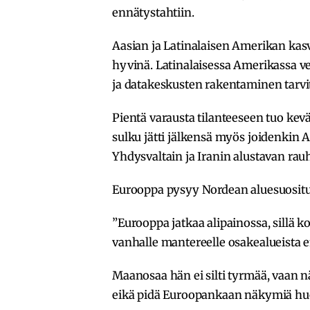
ennätystahtiin.
Aasian ja Latinalaisen Amerikan ka
hyvinä. Latinalaisessa Amerikassa v
ja datakeskusten rakentaminen tarvi
Pientä varausta tilanteeseen tuo kevä
sulku jätti jälkensä myös joidenkin
Yhdysvaltain ja Iranin alustavan ra
Eurooppa pysyy Nordean aluesuosituks
”Eurooppa jatkaa alipainossa, sillä 
vanhalle mantereelle osakealueista en
Maanosaa hän ei silti tyrmää, vaan nä
eikä pidä Euroopankaan näkymiä hu