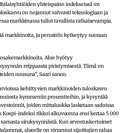
talaisyhtiöiden yhteispaino indekseissä on
 tuloskasvu on nojannut vahvasti teknologiaan ja
essa markkinassa tullut tavallista ratkaisevampia.
iä markkinoita, ja perustelu kytkeytyy suoraan
 osakemarkkinoita. Alue hyötyy
ekysynnän reippaasta piristymisestä. Tämä on
eiden nousuna”, Saari sanoo.
 arvioissa kehittyvien markkinoiden tuloskasvu
 ansiosta kymmeniin prosentteihin, ja kysyntää
nvestoinnit, joiden mittaluokka lasketaan sadoissa
an Kospi-indeksi rikkoi alkuvuonna ensi kertaa 5 000
t samasta sirukysynnästä. Kun arvostuskertoimet
lammat, alueelle on virrannut sijoittajien rahaa