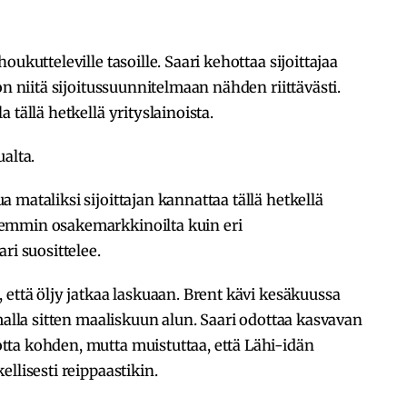
ukutteleville tasoille. Saari kehottaa sijoittajaa
on niitä sijoitussuunnitelmaan nähden riittävästi.
 tällä hetkellä yrityslainoista.
alta.
 mataliksi sijoittajan kannattaa tällä hetkellä
emmin osakemarkkinoilta kuin eri
ri suosittelee.
 että öljy jatkaa laskuaan. Brent kävi kesäkuussa
malla sitten maaliskuun alun. Saari odottaa kasvavan
ta kohden, mutta muistuttaa, että Lähi-idän
llisesti reippaastikin.