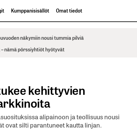
it
Kumppanisisällöt
Omat tiedot
ppuvuoden näkymiin nousi tummia pilviä
– nämä pörssiyhtiöt hyötyvät
tukee kehittyvien
arkkinoita
uosituksissa alipainoon ja teollisuus nousi
 ovat silti parantuneet kautta linjan.