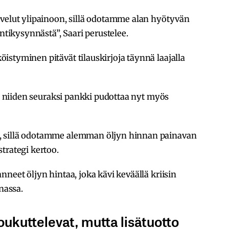
lvelut ylipainoon, sillä odotamme alan hyötyvän
intikysynnästä”, Saari perustelee.
styminen pitävät tilauskirjoja täynnä laajalla
ja niiden seuraksi pankki pudottaa nyt myös
, sillä odotamme alemman öljyn hinnan painavan
trategi kertoo.
neet öljyn hintaa, joka kävi keväällä kriisin
nassa.
ukuttelevat, mutta lisätuotto