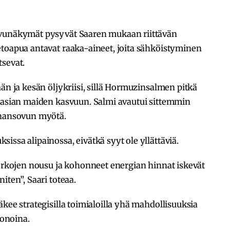
svunäkymät pysyvät Saaren mukaan riittävän
etoapua antavat raaka-aineet, joita sähköistyminen
tsevat.
än ja kesän öljykriisi, sillä Hormuzinsalmen pitkä
 Aasian maiden kasvuun. Salmi avautui sittemmin
uhansovun myötä.
issa alipainossa, eivätkä syyt ole yllättäviä.
korkojen nousu ja kohonneet energian hinnat iskevät
iten”, Saari toteaa.
kee strategisilla toimialoilla yhä mahdollisuuksia
onoina.