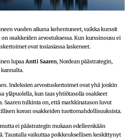
neen vuoden aikana kohentuneet, vaikka kurssit
s on osakkeiden arvostuksessa. Kun kurssinousu ei
skertoimet ovat tosiasiassa laskeneet.
inen lupaa
Antti Saaren
, Nordean päästrategin,
kannalta.
en. Indeksien arvostuskertoimet ovat yhä jonkin
a yläpuolella, kun taas yhtiötasolla osakkeet
a. Saaren tulkinta on, että markkinatason luvut
tillisen kuvan osakkeiden tuottomahdollisuuksista.
 mutta ei päästrategin mukaan edelleenkään
. Taustalla vaikuttaa poikkeuksellisen keskittynyt