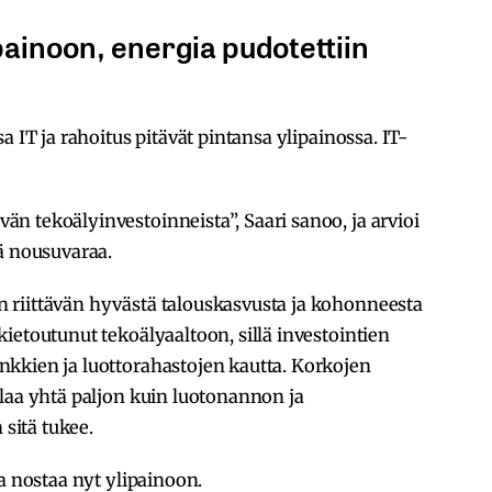
ipainoon, energia pudotettiin
a IT ja rahoitus pitävät pintansa ylipainossa. IT-
n tekoälyinvestoinneista”, Saari sanoo, ja arvioi
ä nousuvaraa.
 riittävän hyvästä talouskasvusta ja kohonneesta
ietoutunut tekoälyaaltoon, sillä investointien
kkien ja luottorahastojen kautta. Korkojen
laa yhtä paljon kuin luotonannon ja
sitä tukee.
a nostaa nyt ylipainoon.