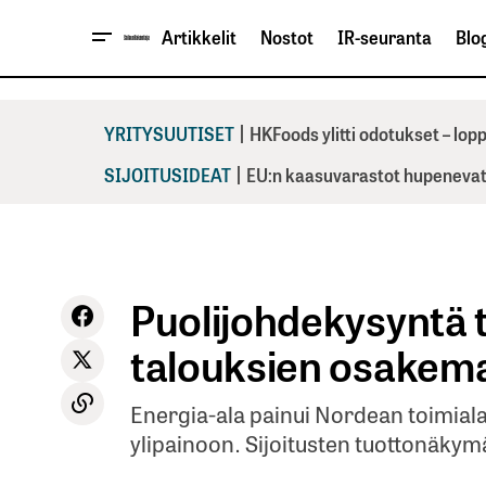
Artikkelit
Nostot
IR-seuranta
Blog
|
YRITYSUUTISET
HKFoods ylitti odotukset – lo
|
SIJOITUSIDEAT
EU:n kaasuvarastot hupenevat 
Puolijohdekysyntä 
talouksien osakem
Energia-ala painui Nordean toimialas
ylipainoon. Sijoitusten tuottonäkymät