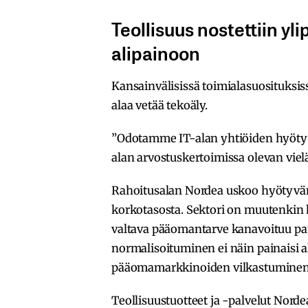
Teollisuus nostettiin yl
alipainoon
Kansainvälisissä toimialasuosituksiss
alaa vetää tekoäly.
”Odotamme IT-alan yhtiöiden hyötyvä
alan arvostuskertoimissa olevan viel
Rahoitusalan Nordea uskoo hyötyvän
korkotasosta. Sektori on muutenkin k
valtava pääomantarve kanavoituu pan
normalisoituminen ei näin painaisi a
pääomamarkkinoiden vilkastuminen 
Teollisuustuotteet ja -palvelut Norde