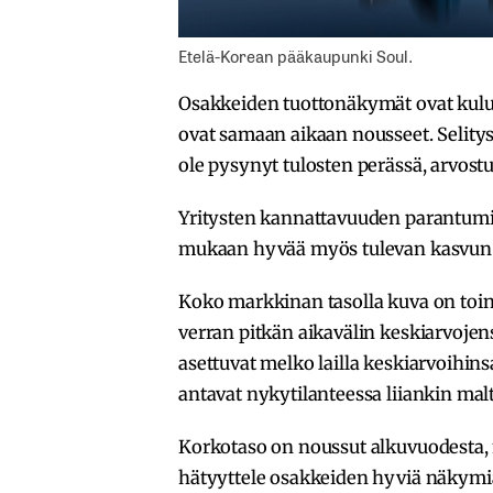
Etelä-Korean pääkaupunki Soul.
Osakkeiden tuottonäkymät ovat kulu
ovat samaan aikaan nousseet. Selity
ole pysynyt tulosten perässä, arvostu
Yritysten kannattavuuden parantum
mukaan hyvää myös tulevan kasvun 
Koko markkinan tasolla kuva on toin
verran pitkän aikavälin keskiarvojens
asettuvat melko lailla keskiarvoihins
antavat nykytilanteessa liiankin mal
Korkotaso on noussut alkuvuodesta,
hätyyttele osakkeiden hyviä näkymiä