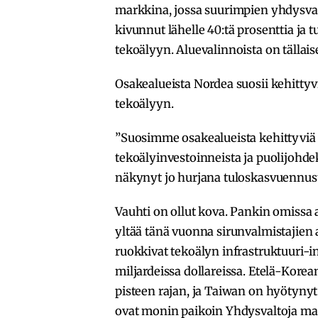
markkina, jossa suurimpien yhdysval
kivunnut lähelle 40:tä prosenttia ja
tekoälyyn. Aluevalinnoista on tällais
Osakealueista Nordea suosii kehittyv
tekoälyyn.
”Suosimme osakealueista kehittyviä
tekoälyinvestoinneista ja puolijohd
näkynyt jo hurjana tuloskasvuennust
Vauhti on ollut kova. Pankin omissa
yltää tänä vuonna sirunvalmistajien
ruokkivat tekoälyn infrastruktuuri-i
miljardeissa dollareissa. Etelä-Kore
pisteen rajan, ja Taiwan on hyötyny
ovat monin paikoin Yhdysvaltoja mata