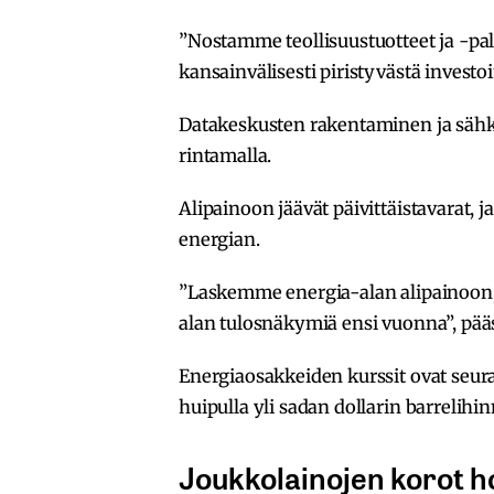
”Nostamme teollisuustuotteet ja -pa
kansainvälisesti piristyvästä investo
Datakeskusten rakentaminen ja sähköi
rintamalla.
Alipainoon jäävät päivittäistavarat, 
energian.
”Laskemme energia-alan alipainoon
alan tulosnäkymiä ensi vuonna”, pääs
Energiaosakkeiden kurssit ovat seuran
huipulla yli sadan dollarin barrelihin
Joukkolainojen korot ho