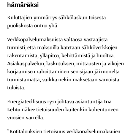
hämäräksi
Kuluttajien ymmärrys sähkölaskun toisesta
puoliskosta ontuu yhä.
Verkkopalvelumaksuista valtaosa vastaajista
tunnisti, että maksuilla katetaan sähköverkkojen
rakentamista, ylläpitoa, kehittämistä ja huoltoa.
Asiakaspalvelun, laskutuksen, mittausten ja vikojen
korjaamisen rahoittaminen sen sijaan jäi monelta
tunnistamatta, vaikka nekin maksetaan samoista
tuloista.
Energiateollisuus ry:n johtava asiantuntija
Ina
Lehto
näkee tietoisuuden kuitenkin kohentuneen
vuosien varrella.
”Kotitalouksien tietoisuus verkkopalvelumaksujen