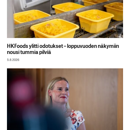
HKFoods ylitti odotukset – loppuvuoden näkymiin
nousi tummia pilviä
5.8.2026