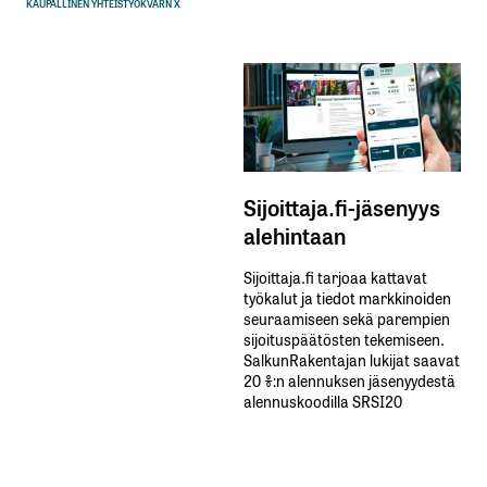
KAUPALLINEN YHTEISTYÖ
KVARN X
Sijoittaja.fi-jäsenyys
alehintaan
Sijoittaja.fi tarjoaa kattavat
työkalut ja tiedot markkinoiden
seuraamiseen sekä parempien
sijoituspäätösten tekemiseen.
SalkunRakentajan lukijat saavat
20 %:n alennuksen jäsenyydestä
alennuskoodilla SRSI20