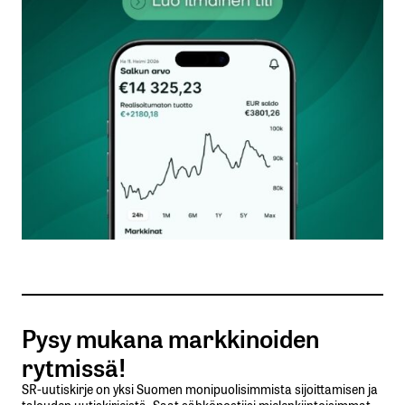
kentät on merkitty
*
Kommentti
*
Nimesi tai nimimerkkisi
*
Sähköpostiosoitteesi
*
Tilaa SalkunRakentajan uutiskirje
Pysy mukana markkinoiden
Lähetä kommentti
rytmissä!
SR-uutiskirje on yksi Suomen monipuolisimmista sijoittamisen ja
talouden uutiskirjeistä. Saat sähköpostiisi mielenkiintoisimmat